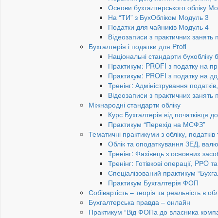
Основи бухгалтерського обліку Мо
На “ТИ” з БухОбліком Модуль 3
Податки для чайників Модуль 4
Відеозаписи з практичних занять 
Бухгалтерія і податки для Profi
Національні стандарти бухобліку 
Практикум: PROFI з податку на пр
Практикум: PROFI з податку на до
Тренінг: Адміністрування податків
Відеозаписи з практичних занять 
Міжнародні стандарти обліку
Курс Бухгалтерія від початківця 
Практикум “Перехід на МСФЗ”
Тематичні практикуми з обліку, податків
Облік та оподаткування ЗЕД, валю
Тренінг: Фахівець з основних засо
Тренінг: Готівкові операції, PРO т
Спеціалізований практикум “Бухга
Практикум Бухгалтерія ФОП
Собівартість – теорія та реальність в обл
Бухгалтерська правда – онлайн
Практикум “Від ФОПа до власника компан