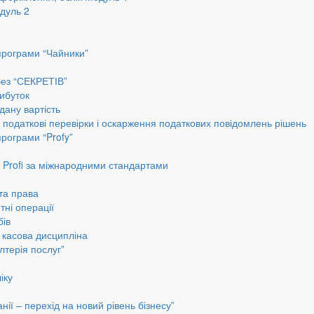
дуль 2
програми “Чайники”
без “СЕКРЕТІВ”
ибуток
дану вартість
, податкові перевірки і оскарження податкових повідомлень рішень
програми “Profy”
до Profi за міжнародними стандартами
 та права
тні операції
бів
а касова дисципліна
лтерія послуг”
іку
ії – перехід на новий рівень бізнесу”