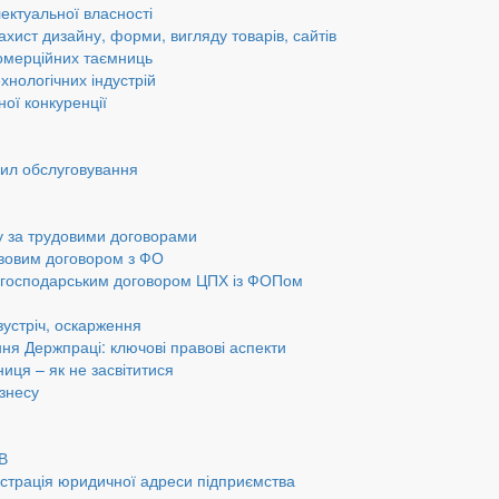
ектуальної власності
ахист дизайну, форми, вигляду товарів, сайтів
омерційних таємниць
хнологічних індустрій
ної конкуренції
вил обслуговування
у за трудовими договорами
авовим договором з ФО
а господарським договором ЦПХ із ФОПом
 зустріч, оскарження
ання Держпраці: ключові правові аспекти
ниця – як не засвітитися
ізнесу
ОВ
страція юридичної адреси підприємства