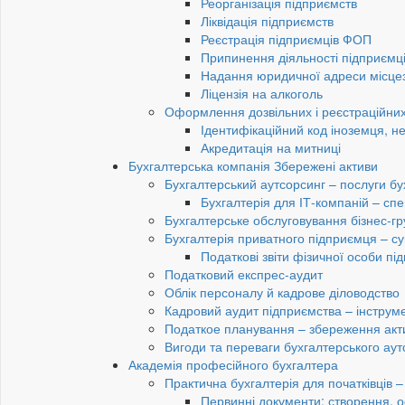
Реорганізація підприємств
Ліквідація підприємств
Реєстрація підприємців ФОП
Припинення діяльності підприємц
Надання юридичної адреси місце
Ліцензія на алкоголь
Оформлення дозвільних і реєстраційних
Ідентифікаційний код іноземця, н
Акредитація на митниці
Бухгалтерська компанія Збережені активи
Бухгалтерський аутсорсинг – послуги бу
Бухгалтерія для ІТ-компаній – спец
Бухгалтерське обслуговування бізнес-гр
Бухгалтерія приватного підприємця – су
Податкові звіти фізичної особи п
Податковий експрес-аудит
Облік персоналу й кадрове діловодство
Кадровий аудит підприємства – інструме
Податкое планування – збереження акти
Вигоди та переваги бухгалтерського аут
Академія професійного бухгалтера
Практична бухгалтерія для початківців – 
Первинні документи: створення, 