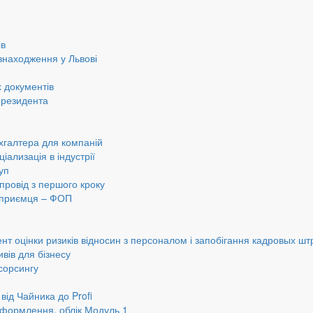
ів
знаходження у Львові
 документів
ерезидента
хгалтера для компаній
іализація в індустрії
уп
провід з першого кроку
ідприємця – ФОП
нт оцінки ризиків відносин з персоналом і запобігання кадровых шт
вів для бізнесу
сорсингу
від Чайника до Profi
оформлення, облік Модуль 1