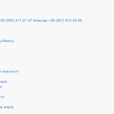
+38 (050) 317-27-37
Київстар +38 (067) 673-35-99
 бізнесу
ї власності
орів
ам
сті
ву марку