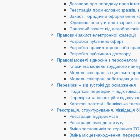
Договори про передачу прав інтел
Реєстрація промислових зразків, з
Захист і юридичне оформлення к
Юридичні послуги для творчих і те
Правовий захист від недобросовіс
Правовий захист електронної комерції
Розробка публічних оферт
Розробка правил торгівлі або пра
Розробка публічного договору
Правові моделі відносин з персоналом
Класична модель трудового найм
Модель співпраці за цивільно-пр
Модель співпраці роботодавця з
Перевірки – від зустрічі до оскарження
Податкові перевірки – підготовка,
Перевірки та інспекційні відвідув
Карткові платежі і банківська таєм
Реєстрація, структурування, ліквідація б
Реєстрація підприємств
Реєстрація змін до статуту
Зміна засновників та керівника Т
Зміна місцезнаходження, перереє