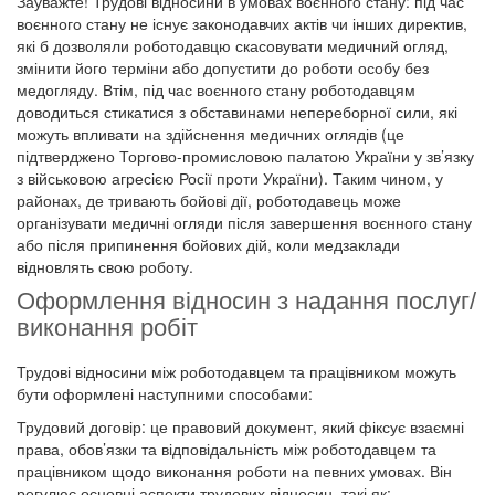
Зауважте! Трудові відносини в умовах воєнного стану: під час
воєнного стану не існує законодавчих актів чи інших директив,
які б дозволяли роботодавцю скасовувати медичний огляд,
змінити його терміни або допустити до роботи особу без
медогляду. Втім, під час воєнного стану роботодавцям
доводиться стикатися з обставинами непереборної сили, які
можуть впливати на здійснення медичних оглядів (це
підтверджено Торгово-промисловою палатою України у зв’язку
з військовою агресією Росії проти України). Таким чином, у
районах, де тривають бойові дії, роботодавець може
організувати медичні огляди після завершення воєнного стану
або після припинення бойових дій, коли медзаклади
відновлять свою роботу.
Оформлення відносин з надання послуг/
виконання робіт
Трудові відносини між роботодавцем та працівником можуть
бути оформлені наступними способами:
Трудовий договір: це правовий документ, який фіксує взаємні
права, обов’язки та відповідальність між роботодавцем та
працівником щодо виконання роботи на певних умовах. Він
регулює основні аспекти трудових відносин, такі як: