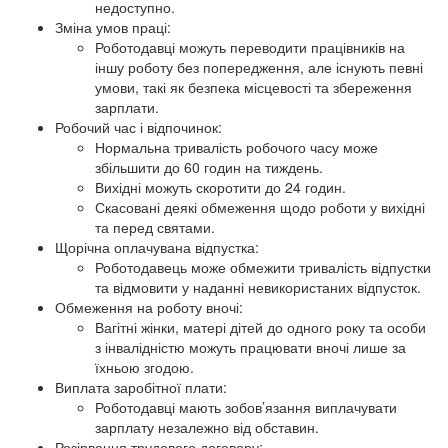
недоступно.
Зміна умов праці:
Роботодавці можуть переводити працівників на
іншу роботу без попередження, але існують певні
умови, такі як безпека місцевості та збереження
зарплати.
Робочий час і відпочинок:
Нормальна тривалість робочого часу може
збільшити до 60 годин на тиждень.
Вихідні можуть скоротити до 24 годин.
Скасовані деякі обмеження щодо роботи у вихідні
та перед святами.
Щорічна оплачувана відпустка:
Роботодавець може обмежити тривалість відпустки
та відмовити у наданні невикористаних відпусток.
Обмеження на роботу вночі:
Вагітні жінки, матері дітей до одного року та особи
з інвалідністю можуть працювати вночі лише за
їхньою згодою.
Виплата заробітної плати:
Роботодавці мають зобов’язання виплачувати
зарплату незалежно від обставин.
Розірвання трудового договору: