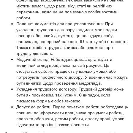
містити вимог щодо раси, віку, статі чи релігійних
переконань, якщо це не пов’язано з особливостями
роботи.
Подання документів для працевлаштування: При
укладенні трудового договору кандидат має подати
паспорт або інший документ, що посвідчує особу,
наприклад, паперовий паспорт, ID-картку або е-паспорт.
Також потрібна трудова книжка або відомості про
трудову діяльність.
Медичний огляд: Роботодавець має організувати
медичний огляд працівника на свій рахунок. Це
стосується осіб, які працюють у важких умовах або
потребують професійного добору. У воєнний час можуть
бути винятки щодо проведення медоглядів.
Укладення трудового договору: Трудовий договір може
бути як письмовим, так і усним. Є випадки, коли
письмова форма є обов’язковою.
Допуск до роботи: Перед початком роботи роботодавець
повинен поінформувати працівника про умови роботи,
права та обов’язки, режим роботи, оплату праці, умови
відпустки та про інші важливі аспекти.