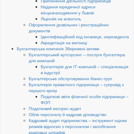
Припинення діяльності підприємців
Надання юридичної адреси
місцезнаходження у Львові
Ліцензія на алкоголь
Оформлення дозвільних і реєстраційних
документів
Ідентифікаційний код іноземця, нерезидента
Акредитація на митниці
Бухгалтерська компанія Збережені активи
Бухгалтерський аутсорсинг – послуги бухгалтера
для компаній
Бухгалтерія для ІТ-компаній – спеціализація
в індустрії
Бухгалтерське обслуговування бізнес-груп
Бухгалтерія приватного підприємця – супровід з
першого кроку
Податкові звіти фізичної особи підприємця –
ФОП
Податковий експрес-аудит
Облік персоналу й кадрове діловодство
Кадровий аудит підприємства – інструмент оцінки
ризиків відносин з персоналом і запобігання
кадровых штрафів