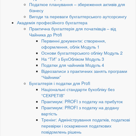
Податкое планування – збереження активів для
бізнесу
Вигоди та переваги бухгалтерського аутсорсингу
Академія професійного бухгалтера
Практична бухгалтерія для початківців – від
Чайника до Profi
Первинні документи: створення,
оформлення, облік Модуль 1
Основи бухгалтерського обліку Модуль 2
На “ТИ” з БухОбліком Модуль 3
Податки для чайників Модуль 4
Відеозаписи з практичних занять програми
“Чайники”
Бухгалтерія і податки для Profi
Національні стандарти бухобліку без
“СЕКРЕТІВ”
Практикум: PROFI з податку на прибуток
Практикум: PROFI з податку на додану
вартість
Тренінг: Адміністрування податків, податкові
перевірки і оскарження податкових
повідомлень рішень