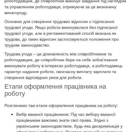
роботодавцем, де співробітник виконує завдання під наглядом
та управлінням роботодавця, отримуючи за це визначену
винагороду.
Основою для створення трудових відносин є підписання
трудової угоди. Якщо робота виконувалася без підписаної
трудової угоди, але в регламентований спосіб визнана як
трудова, до таких відносин застосовуються положення про
трудове законодавство.
Трудова угода – це домовленість між співробітником та
роботодавцем, де співробітник бере на себе зобов’язання
виконувати роботу в інтересах роботодавця, а роботодавець
гарантує надання роботи, своєчасну виплату зарплати та
створення відповідних умов для роботи.
Етапи оформлення працівника на
роботу
Розглянемо такі етапи оформлення працівника на роботу:
Вибір вакансії працівником: Під час вибору вакансії
працівникам важливо знати свої права. Згідно з
українським законодавством, будь-яка дискримінація у
сфері праці заборонена. Реклама вакансій не повинна