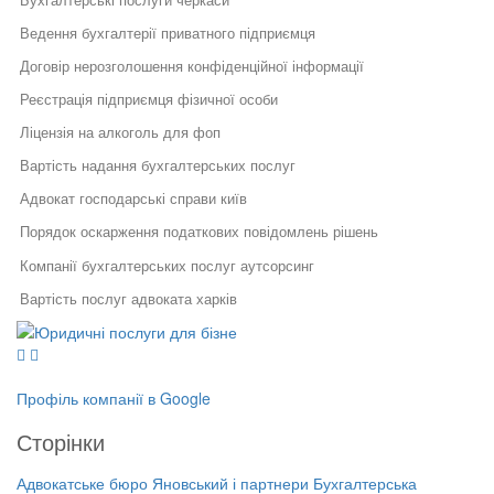
Ведення бухгалтерії приватного підприємця
Договір нерозголошення конфіденційної інформації
Реєстрація підприємця фізичної особи
Ліцензія на алкоголь для фоп
Вартість надання бухгалтерських послуг
Адвокат господарські справи київ
Порядок оскарження податкових повідомлень рішень
Компанії бухгалтерських послуг аутсорсинг
Вартість послуг адвоката харків
Юридичні послуги для бізнесу
Форма трудового договору
Юридичний супровід бізнесу
Послуги адвоката
Процедура розблокування податкової накладної
Як правильно укласти договір
Правовий захист інтелектуальної
у бізнесі
власності
Юр послуги
Профіль компанії в Google
Правовий захист електронної
Специфіка реєстрації
Послуги юриста львів
комерції
потужностей та ведення
Сторінки
Реєстрація, структурування,
державного реєстру: поради
Юридичний аудит
ліквідація бізнесу
фахівців
Адвокатське бюро Яновський і партнери
Бухгалтерська
Бухгалтерська компанія Збережені