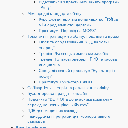
Відеозаписи з практичних занять програми
“Profy”
Міжнародні стандарти обліку
Курс Бухгалтерія від початківця до Profi за
міжнародними стандартами
Практикум “Перехід на МСФЗ”
Тематичні практикуми з обліку, податків та права
Облік та оподаткування ЗЕД, валютні
операції
Тренінг: Фахівець з основних засобів
Тренінг: Готівкові операції, PРO та касова
дисципліна
Спеціалізований практикум “Бухгалтерія
послуг”
Практикум Бухгалтерія ФОП
Собівартість – теорія та реальність в обліку
Бухгалтерська правда – онлайн
Практикум “Від ФОПа до власника компанії –
перехід на новий рівень бізнесу”
ПДВ для медичних закладів
Індивідуальні програми для корпоративного
навчання
Блог і медіатека