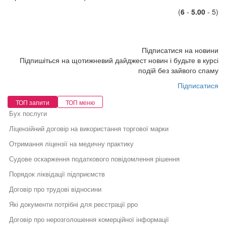
(
6
-
5.00
- 5)
Підписатися на новини
Підпишіться на щотижневий дайджест новин і будьте в курсі
подій без зайвого спаму
Підписатися
ТОП запити
ТОП меню
Бух послуги
Ліцензійний договір на використання торгової марки
Отримання ліцензії на медичну практику
Судове оскарження податкового повідомлення рішення
Порядок ліквідації підприємств
Договір про трудові відносини
Які документи потрібні для реєстрації рро
Договір про нерозголошення комерційної інформації