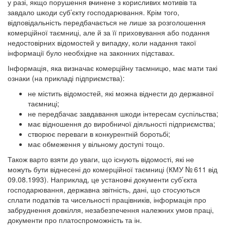
у разі, якщо порушення вчинене з корисливих мотивів та
завдало шкоди суб’єкту господарювання. Крім того,
відповідальність передбачається не лише за розголошення
комерційної таємниці, але й за її приховування або подання
недостовірних відомостей у випадку, коли надання такої
інформації було необхідне на законних підставах.
Інформація, яка визначає комерційну таємницю, має мати такі
ознаки (на прикладі підприємства):
не містить відомостей, які можна віднести до державної
таємниці;
не передбачає завдавання шкоди інтересам суспільства;
має відношення до виробничої діяльності підприємства;
створює переваги в конкурентній боротьбі;
має обмеження у вільному доступі тощо.
Також варто взяти до уваги, що існують відомості, які не
можуть бути віднесені до комерційної таємниці (КМУ № 611 від
09.08.1993). Наприклад, це установчі документи суб’єкта
господарювання, державна звітність, дані, що стосуються
сплати податків та чисельності працівників, інформація про
забруднення довкілля, незабезпечення належних умов праці,
документи про платоспроможність та ін.