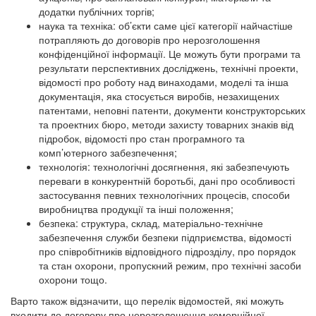
додатки публічних торгів;
наука та техніка: об’єкти саме цієї категорії найчастіше
потрапляють до договорів про нерозголошення
конфіденційної інформації. Це можуть бути програми та
результати перспективних досліджень, технічні проекти,
відомості про роботу над винаходами, моделі та інша
документація, яка стосується виробів, незахищених
патентами, неповні патенти, документи конструкторських
та проектних бюро, методи захисту товарних знаків від
підробок, відомості про стан програмного та
комп’ютерного забезпечення;
технологія: технологічні досягнення, які забезпечують
переваги в конкурентній боротьбі, дані про особливості
застосування певних технологічних процесів, способи
виробництва продукції та інші положення;
безпека: структура, склад, матеріально-технічне
забезпечення служби безпеки підприємства, відомості
про співробітників відповідного підрозділу, про порядок
та стан охорони, пропускний режим, про технічні засоби
охорони тощо.
Варто також відзначити, що перелік відомостей, які можуть
входити до договору про нерозголошення комерційної