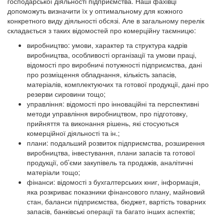
господарської діяльності підприємства. Наші фахівці
допоможуть визначити їх у оптимальному для кожного
конкретного виду діяльності обсязі. Але в загальному перелік
складається з таких відомостей про комерційну таємницю:
виробництво: умови, характер та структура кадрів
виробництва, особливості організації та умови праці,
відомості про виробничі потужності підприємства, дані
про розміщення обладнання, кількість запасів,
матеріалів, комплектуючих та готової продукції, дані про
резерви сировини тощо;
управління: відомості про інноваційні та перспективні
методи управління виробництвом, про підготовку,
прийняття та виконання рішень, які стосуються
комерційної діяльності та ін.;
плани: подальший розвиток підприємства, розширення
виробництва, інвестування, плани запасів та готової
продукції, об’єми закупівель та продажів, аналітичні
матеріали тощо;
фінанси: відомості з бухгалтерських книг, інформація,
яка розкриває показники фінансового плану, майновий
стан, баланси підприємства, бюджет, вартість товарних
запасів, банківські операції та багато інших аспектів;