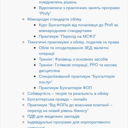
повідомлень рішень
Відеозаписи з практичних занять програми
“Profy”
Міжнародні стандарти обліку
Курс Бухгалтерія від початківця до Profi за
міжнародними стандартами
Практикум “Перехід на МСФЗ”
Тематичні практикуми з обліку, податків та права
Облік та оподаткування ЗЕД, валютні
операції
Тренінг: Фахівець з основних засобів
Тренінг: Готівкові операції, PРO та касова
дисципліна
Спеціалізований практикум “Бухгалтерія
послуг”
Практикум Бухгалтерія ФОП
Собівартість – теорія та реальність в обліку
Бухгалтерська правда – онлайн
Практикум “Від ФОПа до власника компанії –
перехід на новий рівень бізнесу”
ПДВ для медичних закладів
Індивідуальні програми для корпоративного
навчання