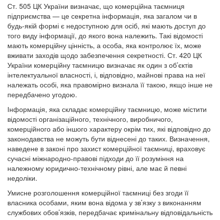
Ст. 505 ЦК України визначає, що комерційна таємниця
підприємства — це секретна інформація, яка загалом чи в
будь-якій формі є недоступною для осіб, які мають доступ до
того виду інформації, до якого вона належить. Такі відомості
мають комерційну цінність, а особа, яка контролює їх, може
вживати заходів щодо забезпечення секретності. Ст. 420 ЦК
України комерційну таємницю визначає як один з об’єктів
інтелектуальної власності, і, відповідно, майнові права на неї
належать особі, яка правомірно визнала її такою, якщо інше не
передбачено угодою.
Інформація, яка складає комерційну таємницю, може містити
відомості організаційного, технічного, виробничого,
комерційного або іншого характеру окрім тих, які відповідно до
законодавства не можуть бути віднесені до таких. Визначення,
наведене в законі про захист комерційної таємниці, враховує
сучасні міжнародно-правові підходи до її розуміння на
належному юридично-технічному рівні, але має й певні
недоліки.
Умисне розголошення комерційної таємниці без згоди її
власника особами, яким вона відома у зв’язку з виконанням
службових обов’язків, передбачає кримінальну відповідальність