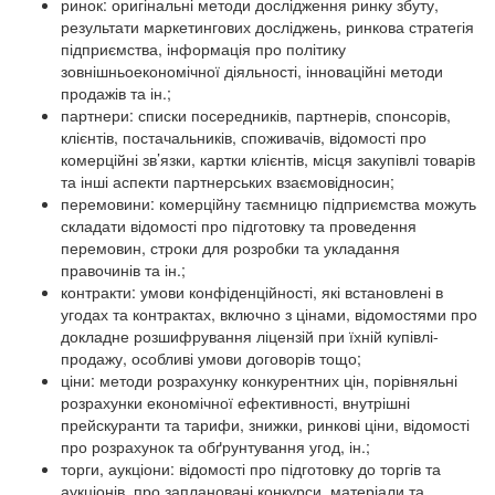
ринок: оригінальні методи дослідження ринку збуту,
результати маркетингових досліджень, ринкова стратегія
підприємства, інформація про політику
зовнішньоекономічної діяльності, інноваційні методи
продажів та ін.;
партнери: списки посередників, партнерів, спонсорів,
клієнтів, постачальників, споживачів, відомості про
комерційні зв’язки, картки клієнтів, місця закупівлі товарів
та інші аспекти партнерських взаємовідносин;
перемовини: комерційну таємницю підприємства можуть
складати відомості про підготовку та проведення
перемовин, строки для розробки та укладання
правочинів та ін.;
контракти: умови конфіденційності, які встановлені в
угодах та контрактах, включно з цінами, відомостями про
докладне розшифрування ліцензій при їхній купівлі-
продажу, особливі умови договорів тощо;
ціни: методи розрахунку конкурентних цін, порівняльні
розрахунки економічної ефективності, внутрішні
прейскуранти та тарифи, знижки, ринкові ціни, відомості
про розрахунок та обґрунтування угод, ін.;
торги, аукціони: відомості про підготовку до торгів та
аукціонів, про заплановані конкурси, матеріали та