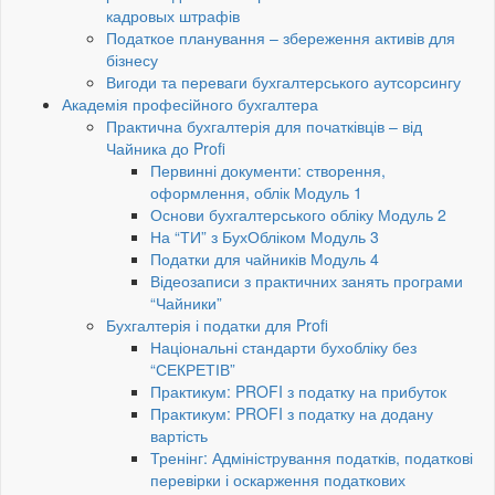
кадровых штрафів
Податкое планування – збереження активів для
бізнесу
Вигоди та переваги бухгалтерського аутсорсингу
Академія професійного бухгалтера
Практична бухгалтерія для початківців – від
Чайника до Profi
Первинні документи: створення,
оформлення, облік Модуль 1
Основи бухгалтерського обліку Модуль 2
На “ТИ” з БухОбліком Модуль 3
Податки для чайників Модуль 4
Відеозаписи з практичних занять програми
“Чайники”
Бухгалтерія і податки для Profi
Національні стандарти бухобліку без
“СЕКРЕТІВ”
Практикум: PROFI з податку на прибуток
Практикум: PROFI з податку на додану
вартість
Тренінг: Адміністрування податків, податкові
перевірки і оскарження податкових