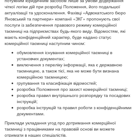
потужним юридичним засобом лише за умови додержання
чіткої логіки дій при розробці Положення, його подальшої
актуалізації та удосконалення. Фахівці «Адвокатського бюро
Яновський та партнери» компанії «ЗКГ» пропонують свої
послуги із забезпечення правового режиму комерційної
таємниці на підприємствах будь-якого виду. Відомостям, які
мають конфіденційний характер, буде надано статус
комерційної таємниці наступним чином:
обумовлення існування комерційної таємниці в
установчих документах;
виключення з переліку інформації, яка є державною
таємницею, а також тієї, яка не може бути визнана
комерційною таємницею;
групування та класифікація відомостей;
розробка Положення про захист комерційної таємниці;
розробка правил внутрішнього розпорядку та посадових
інструкцій;
розробка інструкцій та правил роботи з конфіденційними
документами.
Приклади укладання угод про дотримання комерційної
таємниці з працівниками на правовій основі ви можете
отримати в наших спеціалістів.