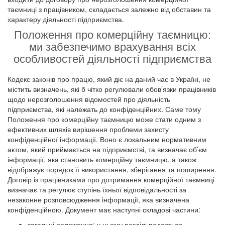
таємниці з працівником, складається залежно від обставин та
характеру діяльності підприємства.
Положення про комерційну таємницю:
ми забезпечимо врахування всіх
особливостей діяльності підприємства
Кодекс законів про працю, який діє на даний час в Україні, не
містить визначень, які б чітко регулювали обов’язки працівників
щодо нерозголошення відомостей про діяльність
підприємства, які належать до конфіденційних. Саме тому
Положення про комерційну таємницю може стати одним з
ефективних шляхів вирішення проблеми захисту
конфіденційної інформації. Воно є локальним нормативним
актом, який приймається на підприємстві, та визначає об’єм
інформації, яка становить комерційну таємницю, а також
відображує порядок її використання, зберігання та поширення.
Договір із працівниками про дотримання комерційної таємниці
визначає та регулює ступінь їхньої відповідальності за
незаконне розповсюдження інформації, яка визначена
конфіденційною. Документ має наступні складові частини:
загальні положення: у цьому розділі подається