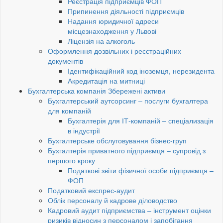
Реєстрація підприємців ФОП
Припинення діяльності підприємців
Надання юридичної адреси
місцезнаходження у Львові
Ліцензія на алкоголь
Оформлення дозвільних і реєстраційних
документів
Ідентифікаційний код іноземця, нерезидента
Акредитація на митниці
Бухгалтерська компанія Збережені активи
Бухгалтерський аутсорсинг – послуги бухгалтера
для компаній
Бухгалтерія для ІТ-компаній – спеціализація
в індустрії
Бухгалтерське обслуговування бізнес-груп
Бухгалтерія приватного підприємця – супровід з
першого кроку
Податкові звіти фізичної особи підприємця –
ФОП
Податковий експрес-аудит
Облік персоналу й кадрове діловодство
Кадровий аудит підприємства – інструмент оцінки
ризиків відносин з персоналом і запобігання