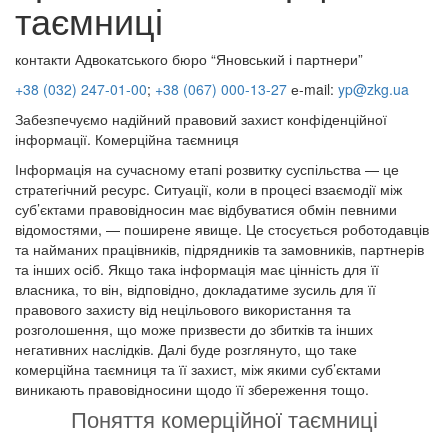
таємниці
контакти Адвокатського бюро “Яновський і партнери”
+38 (032) 247
-01-00
;
+38 (067) 000-13-27
е-mail:
yp@zkg.ua
Забезпечуємо надійний правовий захист конфіденційної
інформації. Комерційна таємниця
Інформація на сучасному етапі розвитку суспільства — це
стратегічний ресурс. Ситуації, коли в процесі взаємодії між
суб’єктами правовідносин має відбуватися обмін певними
відомостями, — поширене явище. Це стосується роботодавців
та найманих працівників, підрядників та замовників, партнерів
та інших осіб. Якщо така інформація має цінність для її
власника, то він, відповідно, докладатиме зусиль для її
правового захисту від нецільового використання та
розголошення, що може призвести до збитків та інших
негативних наслідків. Далі буде розглянуто, що таке
комерційна таємниця та її захист, між якими суб’єктами
виникають правовідносини щодо її збереження тощо.
Поняття комерційної таємниці