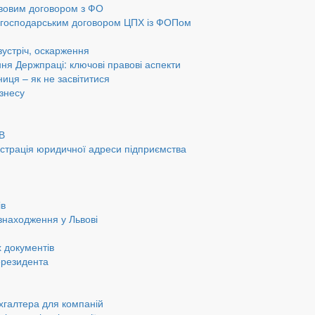
авовим договором з ФО
а господарським договором ЦПХ із ФОПом
 зустріч, оскарження
ання Держпраці: ключові правові аспекти
ниця – як не засвітитися
ізнесу
ОВ
страція юридичної адреси підприємства
ів
знаходження у Львові
 документів
ерезидента
хгалтера для компаній