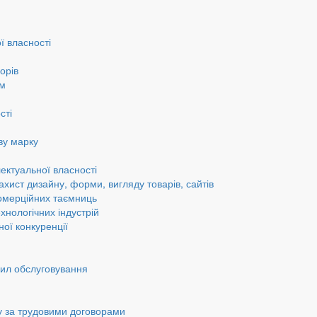
ї власності
орів
ам
сті
ву марку
ектуальної власності
ахист дизайну, форми, вигляду товарів, сайтів
омерційних таємниць
хнологічних індустрій
ної конкуренції
вил обслуговування
у за трудовими договорами