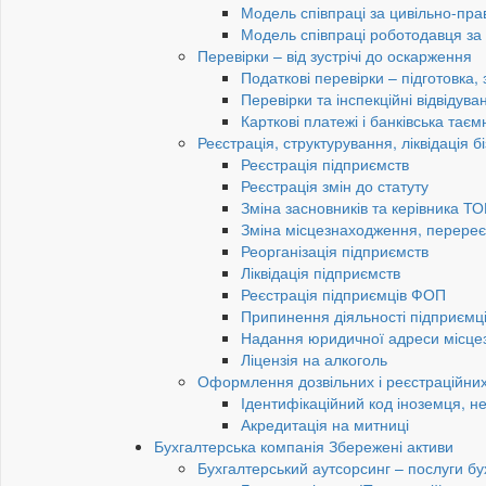
Модель співпраці за цивільно-пр
Модель співпраці роботодавця з
Перевірки – від зустрічі до оскарження
Податкові перевірки – підготовка,
Перевірки та інспекційні відвідув
Карткові платежі і банківська таєм
Реєстрація, структурування, ліквідація б
Реєстрація підприємств
Реєстрація змін до статуту
Зміна засновників та керівника Т
Зміна місцезнаходження, перереє
Реорганізація підприємств
Ліквідація підприємств
Реєстрація підприємців ФОП
Припинення діяльності підприємц
Надання юридичної адреси місце
Ліцензія на алкоголь
Оформлення дозвільних і реєстраційних
Ідентифікаційний код іноземця, н
Акредитація на митниці
Бухгалтерська компанія Збережені активи
Бухгалтерський аутсорсинг – послуги бу