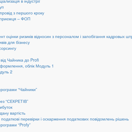
іализація в індустрії
уп
провід з першого кроку
ідприємця – ФОП
нт оцінки ризиків відносин з персоналом і запобігання кадровых шт
вів для бізнесу
сорсингу
від Чайника до Profi
оформлення, облік Модуль 1
дуль 2
програми “Чайники”
без “СЕКРЕТІВ”
ибуток
дану вартість
, податкові перевірки і оскарження податкових повідомлень рішень
програми “Profy”