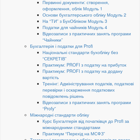
Первинні документи: створення,
оформлення, облік Модуль 1
Основи бухгалтерського обліку Модуль 2
На “ТИ” з БухОбліком Модуль 3
Податки для чайників Модуль 4
Відеозаписи з практичних занять програми
“Чайники”
Бухгалтерія і податки для Profi
Національні стандарти бухобліку без
“СЕКРЕТІВ”
Практикум: PROFI з податку на прибуток
Практикум: PROFI з податку на додану
вартість
Тренінг: Адміністрування податків, податкові
перевірки і оскарження податкових
повідомлень рішень
Відеозаписи з практичних занять програми
“Profy”
Міжнародні стандарти обліку
Курс Бухгалтерія від початківця до Profi за
міжнародними стандартами
Практикум “Перехід на МСФЗ”
Тематичні практикуми з обліку, податків та права