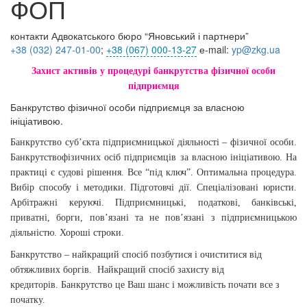
ФОП
контакти Адвокатського бюро “Яновський і партнери”
+38 (032) 247
-01-00
;
+38 (067) 000-13-27
е-mail:
yp@zkg.ua
Захист активів у процедурі банкрутства фізичної особи
підприємця
Банкрутство фізичної особи підприємця за власною
ініціативою.
Банкрутство суб’єкта підприємницької діяльності – фізичної особи.
Банкрутство
фізичних осіб підприємців за власною ініціативою. На
практиці є судові рішення. Все “під ключ”. Оптимальна процедура.
Вибір способу і методики. Підготовчі дії. Спеціалізовані юристи.
Арбітражні керуючі. Підприємницькі, податкові, банківські,
приватні, борги, пов’язані та не
пов’язані з підприємницькою
діяльністю.
Хороші строки.
Банкрутство – найкращий спосіб позбутися і очиститися від
обтяжливих боргів. Найкращий спосіб захисту від
кредиторів.
Банкрутство це Ваш шанс і можливість почати все з
початку.