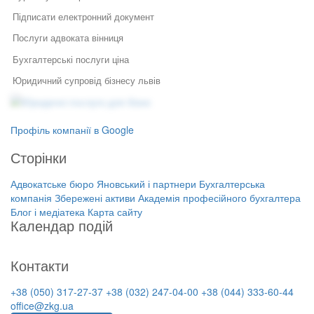
Підписати електронний документ
Послуги адвоката вінниця
Бухгалтерські послуги ціна
Юридичний супровід бізнесу львів
Юридичні послуги для бізнесу
Договір про трудові відносини
Юридичний супровід бізнесу
Послуги адвоката
Державна реєстрація фоп
Як правильно укласти договір
Правовий захист інтелектуальної
Профіль компанії в Google
у бізнесі
власності
Українська юридична фірма
Правовий захист електронної
Сторінки
Специфіка реєстрації
Перереєстрація підприємств
комерції
потужностей та ведення
Реєстрація, структурування,
державного реєстру: поради
Адвокатське бюро Яновський і партнери
Бухгалтерська
Бухгалтерія фоп
ліквідація бізнесу
фахівців
компанія Збережені активи
Академія професійного бухгалтера
Бухгалтерська компанія Збережені
Реєстрація авторських прав в україні
Блог і медіатека
Карта сайту
Порядок звільнення директора
активи
Календар подій
тов
Ведення бухгалтерського обліку фоп
Академія професійного бухгалтера
Банкрутство підприємців
Оскарження акту перевірки податкової
На найближчі дати немає подій
(ФОП)
Контакти
Ліцензійні угоди
Заперечення на акт податкової
перевірки
Реєстрація бренду в україні
+38 (050) 317-27-37
+38 (032) 247-04-00
+38 (044) 333-60-44
office@zkg.ua
Оподаткування малого бізнесу
Документ про нерозголошення конфіденційної інформації