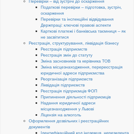
Перевірки – від зустрічі до оскарження
Податкові перевірки – підготовка, зустріч,
оскарження
Перевірки та інспекційні відвідування
Держпраці: ключові правові аспекти
Карткові платежі і банківська таємниця – як
не засвітитися
Реєстрація, структурування, ліквідація бізнесу
Реєстрація підприємств
Реєстрація змін до статуту
Зміна засновників та керівника ТОВ
Зміна місцезнаходження, перереєстрація
юридичної адреси підприємства
Реорганізація підприємств
Ліквідація підприємств
Реєстрація підприємців ФОП
Припинення діяльності підприємців
Надання юридичної адреси
місцезнаходження у Львові
Ліцензія на алкоголь
Оформлення дозвільних і реєстраційних
документів
Ідентифікаційний код іноземця, нерезидента