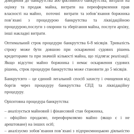
доведення до банкрутства або фіктивного банкрутства, витрати на
оцінку та продаж майна, витрати на переоформлення прав
власності на майно, поточні витрати та зобов’язання боржника
пов
‘язані з процедурою банкрутства та ліквідаційною
процедурою,
послуги з охорони та зберігання майна, послуги архіву,
інші накладні витрати.
Оптимальний строк
процедури
банкрутства
6-8 місяців. Тривалість
строку може бути довшою при оскарженні судових рішень
кредиторами та при значній кількості майна, що підлягає реалізації.
Якщо відсутнє майно боржника і немає оскарження судових
рішень, строк
процедури
банкрутства може становити до 5 місяців.
Банкрутсвто – це єдиний легальний спосіб захисту і очищення від
боргів через процедуру банкрутства СПД та ліквідаційну
процедуру.
Орієнтовна процедура
банкрутства
:
– аналізується майновий і фінансовий стан боржника,
– офіційно продаємо, переоформляємо майно (якщо є і не
арештоване) на інших осіб;
– аналізуємо зобов’язання пов’язані з підприємницькою діяльністю