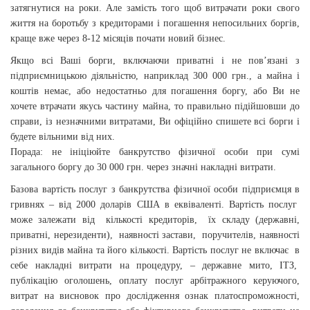
затягнутися на роки. Але замість того щоб витрачати роки свого
життя на боротьбу з кредиторами і погашення непосильних боргів,
краще вже через 8-12 місяців почати новий бізнес.
Якщо всі Ваші борги, включаючи приватні і не пов’язані з
підприємницькою діяльністю, наприклад 300 000 грн., а майна і
коштів немає, або недостатньо для погашення боргу, або Ви не
хочете втрачати якусь частину майна, то правильно підійшовши до
справи, із незначними витратами, Ви офіційно спишете всі борги і
будете вільними від них.
Порада: не ініціюйте банкрутство фізичної особи при сумі
загального боргу до 30 000 грн. через значні накладні витрати.
Базова вартість послуг з банкрутства фізичної особи підприємця в
гривнях – від 2000 доларів США в еквіваленті. Вартість послуг
може залежати від кількості кредиторів, їх складу (державні,
приватні, нерезиденти), наявності застави, поручителів, наявності
різних видів майна та його кількості. Вартість послуг не включає в
себе накладні витрати на процедуру, – державне мито, ІТЗ,
публікацію оголошень, оплату послуг арбітражного керуючого,
витрат на висновок про дослідження ознак платоспроможності,