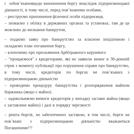
і
зобов’язання
щодо виникнення боргу внаслідок підприємницької
діяльності, в тому числі, перед
пов’язаними
особами,
– реєструємо припинення фізичної особи підприємця,
– знімаємо з обліку в державних органах та установах, там де це
можливо до визнання банкрутом,
– подаємо заяву про банкрутство за власною ініціативою і
складаємо план погашення боргу,
– клопочемо про призначення Арбітражного керуючого
– “прощаємося” з кредиторами, які не заявили вимог в 30-денний
строк з моменту публікації про порушення справи про банкрутство,
в тому числі, кредиторів по боргах не пов’язаних з
підприємницькою діяльністю
– проводимо процедуру банкрутства і розпорядження майном
боржника (якщо є майно)
– задовольняємо вимоги кредиторів у випадку застави майна (якщо
є заставлене майно) і далі в порядку черговості
– решта боргів, не забезпечених заставою, в том числі, борги не
пов’язані з підприємницькою діяльністю вважаються
Погашеними!!!