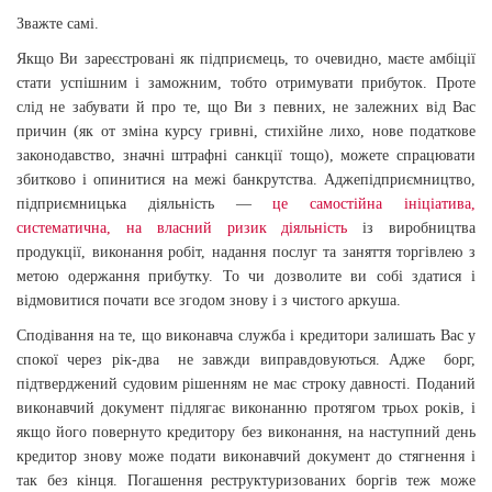
Зважте самі.
Якщо Ви зареєстровані як підприємець, то очевидно, маєте амбіції
стати успішним і заможним, тобто отримувати прибуток. Проте
слід не забувати й про те, що Ви з певних, не залежних від Вас
причин (як от зміна курсу гривні, стихійне лихо, нове податкове
законодавство, значні штрафні санкції тощо), можете спрацювати
збитково і опинитися на межі банкрутства. Адже
підприємництво,
підприємницька діяльність
—
це самостійна ініціатива,
систематична, на власний ризик діяльність
із виробництва
продукції, виконання робіт, надання послуг та заняття торгівлею з
метою одержання прибутку. То чи дозволите ви собі здатися і
відмовитися почати все згодом знову і з чистого аркуша.
Сподівання на те, що виконавча служба і кредитори залишать Вас у
спокої через рік-два не завжди виправдовуються. Адже
борг,
підтверджений судовим рішенням не має строку давності.
Поданий
виконавчий документ підлягає виконанню протягом трьох років, і
якщо його повернуто кредитору без виконання, на наступний день
кредитор знову може подати
виконавчий документ до стягнення і
так без кінця.
Погашення реструктуризованих боргів теж може