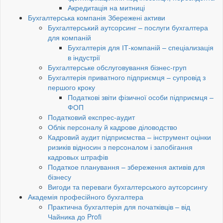
Акредитація на митниці
Бухгалтерська компанія Збережені активи
Бухгалтерський аутсорсинг – послуги бухгалтера
для компаній
Бухгалтерія для ІТ-компаній – спеціализація
в індустрії
Бухгалтерське обслуговування бізнес-груп
Бухгалтерія приватного підприємця – супровід з
першого кроку
Податкові звіти фізичної особи підприємця –
ФОП
Податковий експрес-аудит
Облік персоналу й кадрове діловодство
Кадровий аудит підприємства – інструмент оцінки
ризиків відносин з персоналом і запобігання
кадровых штрафів
Податкое планування – збереження активів для
бізнесу
Вигоди та переваги бухгалтерського аутсорсингу
Академія професійного бухгалтера
Практична бухгалтерія для початківців – від
Чайника до Profi