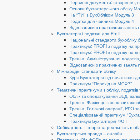
Первинні документи: створення, 
Основи бухгалтерського обліку Мо
На “ТИ” з БухОбліком Модуль 3
Податки для чайників Модуль 4
Відеозаписи з практичних занять 
Бухгалтерія і податки для Profi
Національні стандарти бухобліку 
Практикум: PROFI з податку на пр
Практикум: PROFI з податку на до
Тренінг: Адміністрування податків
Відеозаписи з практичних занять 
Міжнародні стандарти обліку
Курс Бухгалтерія від початківця 
Практикум “Перехід на МСФЗ”
Тематичні практикуми з обліку, податків
Облік та оподаткування ЗЕД, валю
Тренінг: Фахівець з основних засо
Тренінг: Готівкові операції, PРO т
Спеціалізований практикум “Бухга
Практикум Бухгалтерія ФОП
Собівартість – теорія та реальність в обл
Бухгалтерська правда – онлайн
Практикум “Від ФОПа до власника компан