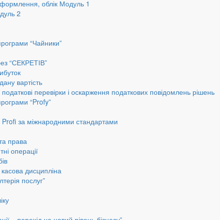
оформлення, облік Модуль 1
дуль 2
програми “Чайники”
без “СЕКРЕТІВ”
ибуток
дану вартість
, податкові перевірки і оскарження податкових повідомлень рішень
програми “Profy”
до Profi за міжнародними стандартами
 та права
тні операції
бів
а касова дисципліна
лтерія послуг”
іку
ії – перехід на новий рівень бізнесу”