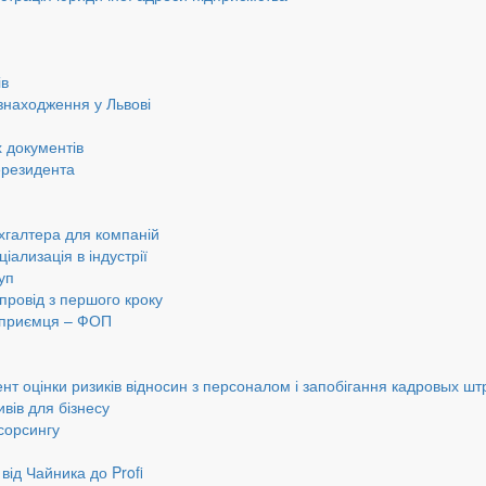
ів
знаходження у Львові
 документів
ерезидента
хгалтера для компаній
іализація в індустрії
уп
провід з першого кроку
ідприємця – ФОП
нт оцінки ризиків відносин з персоналом і запобігання кадровых шт
вів для бізнесу
сорсингу
від Чайника до Profi