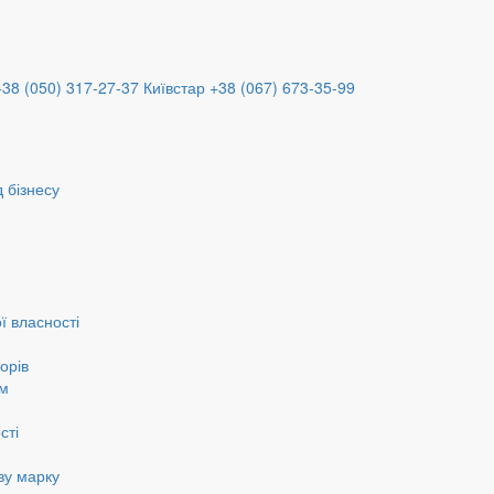
+38 (050) 317-27-37
Київстар +38 (067) 673-35-99
 бізнесу
ї власності
орів
ам
сті
ву марку