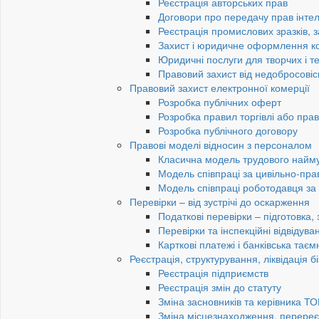
Реєстрація авторських прав
Договори про передачу прав інтел
Реєстрація промислових зразків, з
Захист і юридичне оформлення к
Юридичні послуги для творчих і те
Правовий захист від недобросовіс
Правовий захист електронної комерції
Розробка публічних оферт
Розробка правил торгівлі або пра
Розробка публічного договору
Правові моделі відносин з персоналом
Класична модель трудового найм
Модель співпраці за цивільно-пр
Модель співпраці роботодавця з
Перевірки – від зустрічі до оскарження
Податкові перевірки – підготовка,
Перевірки та інспекційні відвідув
Карткові платежі і банківська таєм
Реєстрація, структурування, ліквідація б
Реєстрація підприємств
Реєстрація змін до статуту
Зміна засновників та керівника Т
Зміна місцезнаходження, перереє