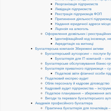
Реорганізація підприємств
Ліквідація підприємств
Реєстрація підприємців ФОП
Припинення діяльності підприємц
Надання юридичної адреси місце
Ліцензія на алкоголь
Оформлення дозвільних і реєстраційних
Ідентифікаційний код іноземця, н
Акредитація на митниці
Бухгалтерська компанія Збережені активи
Бухгалтерський аутсорсинг – послуги бу
Бухгалтерія для ІТ-компаній – спец
Бухгалтерське обслуговування бізнес-гр
Бухгалтерія приватного підприємця – су
Податкові звіти фізичної особи п
Податковий експрес-аудит
Облік персоналу й кадрове діловодство
Кадровий аудит підприємства – інструме
Податкое планування – збереження акти
Вигоди та переваги бухгалтерського аут
Академія професійного бухгалтера
Практична бухгалтерія для початківців – 