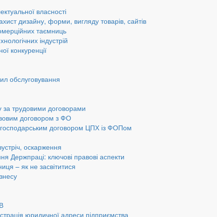
ектуальної власності
ахист дизайну, форми, вигляду товарів, сайтів
омерційних таємниць
хнологічних індустрій
ної конкуренції
вил обслуговування
у за трудовими договорами
авовим договором з ФО
а господарським договором ЦПХ із ФОПом
 зустріч, оскарження
ання Держпраці: ключові правові аспекти
ниця – як не засвітитися
ізнесу
ОВ
страція юридичної адреси підприємства