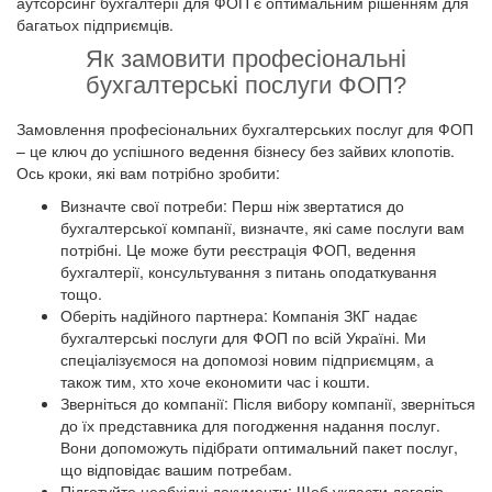
аутсорсинг бухгалтерії для ФОП є оптимальним рішенням для
багатьох підприємців.
Як замовити професіональні
бухгалтерські послуги ФОП?
Замовлення професіональних бухгалтерських послуг для ФОП
– це ключ до успішного ведення бізнесу без зайвих клопотів.
Ось кроки, які вам потрібно зробити:
Визначте свої потреби: Перш ніж звертатися до
бухгалтерської компанії, визначте, які саме послуги вам
потрібні. Це може бути реєстрація ФОП, ведення
бухгалтерії, консультування з питань оподаткування
тощо.
Оберіть надійного партнера: Компанія ЗКГ надає
бухгалтерські послуги для ФОП по всій Україні. Ми
спеціалізуємося на допомозі новим підприємцям, а
також тим, хто хоче економити час і кошти.
Зверніться до компанії: Після вибору компанії, зверніться
до їх представника для погодження надання послуг.
Вони допоможуть підібрати оптимальний пакет послуг,
що відповідає вашим потребам.
Підготуйте необхідні документи: Щоб укласти договір,