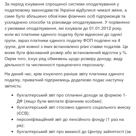
За період існування спрощеної системи оподаткування у
податковому законодавстві України відбулися чималі зміни, а
саме було збільшено обов’язки фізичних осіб підприємців та
ускладнено способи та різновиди оподаткування. У порівнянні
з умовами оподаткування, які існували до 01.01.2012 року,
коли всі платники єдиного податку були віднесені до однієї
групи, зараз платники єдиного податку ФОП поділені на 4
групи, для кожної з яких встановлено різні ставки податків. Це
може бути фіксований розмір або встановлений відсоток у %.
Окрім того, існує ряд обмежень щодо розміру доходу, виду
діяльності та численності працюючого персоналу.
На даний час, крім існуючого раніше звіту платника єдиного
податку, приватний підприємець додатково подає наступну
звітність:
бухгалтерський звіт про сплачені доходи за формою 1-
ДФ (якщо були виплати фізичним особам);
бухгалтерський звіт стосовно єдиного соціального внеску
(ЄСВ);
персоніфікаційний звіт до пенсійного фонду (1 раз на
рік);
бухгалтерський звіт про вакансії до Центру зайнятості (за