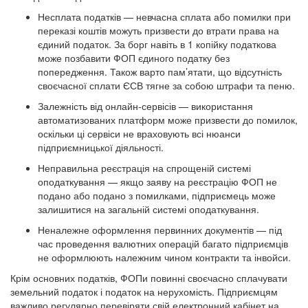
Несплата податків — невчасна сплата або помилки при
переказі коштів можуть призвести до втрати права на
єдиний податок. За борг навіть в 1 копійку податкова
може позбавити ФОП єдиного податку без
попередження. Також варто пам’ятати, що відсутність
своєчасної сплати ЄСВ тягне за собою штрафи та пеню.
Залежність від онлайн-сервісів — використання
автоматизованих платформ може призвести до помилок,
оскільки ці сервіси не враховують всі нюанси
підприємницької діяльності.
Неправильна реєстрація на спрощеній системі
оподаткування — якщо заяву на реєстрацію ФОП не
подано або подано з помилками, підприємець може
залишитися на загальній системі оподаткування.
Неналежне оформлення первинних документів — під
час проведення валютних операцій багато підприємців
не оформлюють належним чином контракти та інвойси.
Крім основних податків, ФОПи повинні своєчасно сплачувати
земельний податок і податок на нерухомість. Підприємцям
важливо регулярно перевіряти свій електронний кабінет на