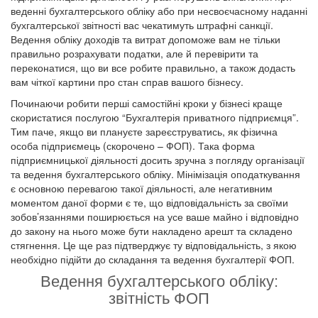
веденні бухгалтерського обліку або при несвоєчасному наданні
бухгалтерської звітності вас чекатимуть штрафні санкції.
Ведення обліку доходів та витрат допоможе вам не тільки
правильно розрахувати податки, але й перевірити та
переконатися, що ви все робите правильно, а також додасть
вам чіткої картини про стан справ вашого бізнесу.
Починаючи робити перші самостійні кроки у бізнесі краще
скористатися послугою “Бухгалтерія приватного підприємця”.
Тим паче, якщо ви плануєте зареєструватись, як фізична
особа підприємець (скорочено – ФОП). Така форма
підприємницької діяльності досить зручна з погляду організації
та ведення бухгалтерського обліку. Мінімізація оподаткування
є основною перевагою такої діяльності, але негативним
моментом даної форми є те, що відповідальність за своїми
зобов’язаннями поширюється на усе ваше майно і відповідно
до закону на нього може бути накладено арешт та складено
стягнення. Це ще раз підтверджує ту відповідальність, з якою
необхідно підійти до складання та ведення бухгалтерії ФОП.
Ведення бухгалтерського обліку:
звітність ФОП