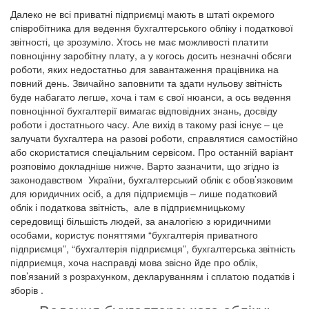
Далеко не всі приватні підприємці мають в штаті окремого
співробітника для ведення бухгалтерського обліку і податкової
звітності, це зрозуміло. Хтось не має можливості платити
повноцінну заробітну плату, а у когось досить незначні обсяги
роботи, яких недостатньо для завантаження працівника на
повний день. Звичайно заповнити та здати нульову звітність
буде набагато легше, хоча і там є свої нюанси, а ось ведення
повноцінної бухгалтерії вимагає відповідних знань, досвіду
роботи і достатнього часу. Але вихід в такому разі існує – це
залучати бухгалтера на разові роботи, справлятися самостійно
або скористатися спеціальним сервісом. Про останній варіант
розповімо докладніше нижче. Варто зазначити, що згідно із
законодавством України, бухгалтерський облік є обов’язковим
для юридичних осіб, а для підприємців – лише податковий
облік і податкова звітність, але в підприємницькому
середовищі більшість людей, за аналогією з юридичними
особами, користує поняттями “бухгалтерія приватного
підприємця”, “бухгалтерія підприємця”, бухгалтерська звітність
підприємця, хоча насправді мова звісно йде про облік,
пов’язаний з розрахунком, декларуванням і сплатою податків і
зборів .