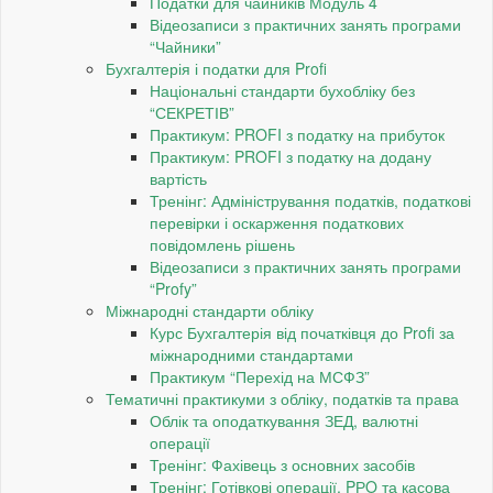
Податки для чайників Модуль 4
Відеозаписи з практичних занять програми
“Чайники”
Бухгалтерія і податки для Profi
Національні стандарти бухобліку без
“СЕКРЕТІВ”
Практикум: PROFI з податку на прибуток
Практикум: PROFI з податку на додану
вартість
Тренінг: Адміністрування податків, податкові
перевірки і оскарження податкових
повідомлень рішень
Відеозаписи з практичних занять програми
“Profy”
Міжнародні стандарти обліку
Курс Бухгалтерія від початківця до Profi за
міжнародними стандартами
Практикум “Перехід на МСФЗ”
Тематичні практикуми з обліку, податків та права
Облік та оподаткування ЗЕД, валютні
операції
Тренінг: Фахівець з основних засобів
Тренінг: Готівкові операції, PРO та касова