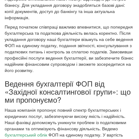
бізнесу. Для укладання договору знадобляться базові дані:
копії документів, доступ до банкінгу та інша актуальна
інформація.
Перед початком співпраці важливо впевнитися, що попередня
бухгалтерська та податкова діяльність велась коректно. Після
укладання договору наші бухгалтери візьмуть на себе ведення
ФОП на єдиному податку, подання звітності, консультування з
податкових питань і контроль за сплатою податків. Замовивши
професійні послуги ведення бухгалтерії, ви забезпечите бізнес
надійним фінансовим супроводом і зможете зосередитися на
його розвитку.
Ведення бухгалтерії ФОП від
«Західної консалтингової групи»: що
ми пропонуємо?
Наша компанія пропонує повний спектр бухгалтерських і
юридичних послуг, забезпечуючи високу якість і надійність.
Наші фахівці допоможуть уникнути проблем із податковими
органами та оптимізують фінансову діяльність. Ведемо
бухгалтерський облік
ФОП на єдиному податку. У вартість