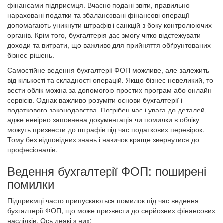
фінансами підприємця. Вчасно подані звіти, правильно
нараховані податки та збалансовані фінансові операції
допомагають уникнути штрафів і санкцій з боку контролюючих
органів. Крім того, бухгалтерія дає змогу чітко відстежувати
доходи та витрати, що важливо для прийняття обґрунтованих
бізнес-рішень.
Самостійне ведення бухгалтерії ФОП можливе, але залежить
від кількості та складності операцій. Якщо бізнес невеликий, то
вести облік можна за допомогою простих програм або онлайн-
сервісів. Однак важливо розуміти основи бухгалтерії і
податкового законодавства. Потрібен час і увага до деталей,
адже невірно заповнена документація чи помилки в обліку
можуть призвести до штрафів під час податкових перевірок.
Тому без відповідних знань і навичок краще звернутися до
професіоналів.
Ведення бухгалтерії ФОП: поширені
помилки
Підприємці часто припускаються помилок під час ведення
бухгалтерії ФОП, що може призвести до серйозних фінансових
наслідків. Ось деякі з них: