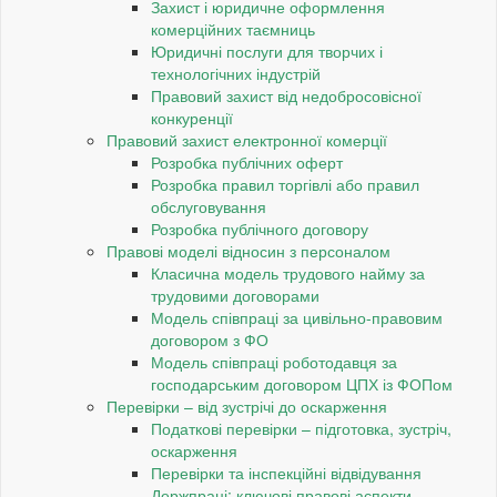
Захист і юридичне оформлення
комерційних таємниць
Юридичні послуги для творчих і
технологічних індустрій
Правовий захист від недобросовісної
конкуренції
Правовий захист електронної комерції
Розробка публічних оферт
Розробка правил торгівлі або правил
обслуговування
Розробка публічного договору
Правові моделі відносин з персоналом
Класична модель трудового найму за
трудовими договорами
Модель співпраці за цивільно-правовим
договором з ФО
Модель співпраці роботодавця за
господарським договором ЦПХ із ФОПом
Перевірки – від зустрічі до оскарження
Податкові перевірки – підготовка, зустріч,
оскарження
Перевірки та інспекційні відвідування
Держпраці: ключові правові аспекти