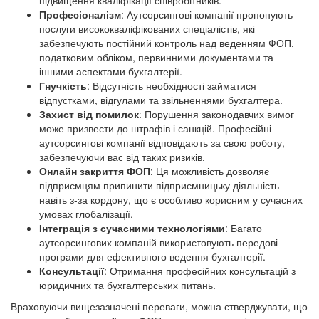
підвищення кваліфікації співробітників.
Професіоналізм
: Аутсорсингові компанії пропонують
послуги висококваліфікованих спеціалістів, які
забезпечують постійний контроль над веденням ФОП,
податковим обліком, первинними документами та
іншими аспектами бухгалтерії.
Гнучкість
: Відсутність необхідності займатися
відпустками, відгулами та звільненнями бухгалтера.
Захист від помилок
: Порушення законодавчих вимог
може призвести до штрафів і санкцій. Професійні
аутсорсингові компанії відповідають за свою роботу,
забезпечуючи вас від таких ризиків.
Онлайн закриття ФОП
: Ця можливість дозволяє
підприємцям припинити підприємницьку діяльність
навіть з-за кордону, що є особливо корисним у сучасних
умовах глобалізації.
Інтеграція з сучасними технологіями
: Багато
аутсорсингових компаній використовують передові
програми для ефективного ведення бухгалтерії.
Консультації
: Отримання професійних консультацій з
юридичних та бухгалтерських питань.
Враховуючи вищезазначені переваги, можна стверджувати, що