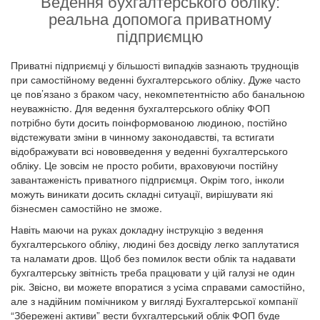
Ведення бухгалтерського обліку:
реальна допомога приватному
підприємцю
Приватні підприємці у більшості випадків зазнають труднощів
при самостійному веденні бухгалтерського обліку. Дуже часто
це пов’язано з браком часу, некомпетентністю або банальною
неуважністю. Для ведення бухгалтерського обліку ФОП
потрібно бути досить поінформованою людиною, постійно
відстежувати зміни в чинному законодавстві, та встигати
відображувати всі нововведення у веденні бухгалтерського
обліку. Це зовсім не просто робити, враховуючи постійну
завантаженість приватного підприємця. Окрім того, інколи
можуть виникати досить складні ситуації, вирішувати які
бізнесмен самостійно не зможе.
Навіть маючи на руках докладну інструкцію з ведення
бухгалтерського обліку, людині без досвіду легко заплутатися
та наламати дров. Щоб без помилок вести облік та надавати
бухгалтерську звітність треба працювати у цій галузі не один
рік. Звісно, ви можете впоратися з усіма справами самостійно,
але з надійним помічником у вигляді Бухгалтерської компанії
“Збережені активи” вести бухгалтерський облік ФОП буде