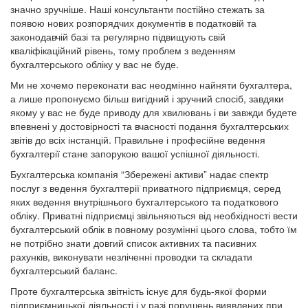
значно зручніше. Наші консультанти постійно стежать за
появою нових розпорядчих документів в податковій та
законодавчій базі та регулярно підвищують свій
кваліфікаційний рівень, тому проблем з веденням
бухгалтерського обліку у вас не буде.
Ми не хочемо переконати вас неодмінно найняти бухгалтера,
а лише пропонуємо більш вигідний і зручний спосіб, завдяки
якому у вас не буде приводу для хвилювань і ви завжди будете
впевнені у достовірності та вчасності подання бухгалтерських
звітів до всіх інстанцій. Правильне і професійне ведення
бухгалтерії стане запорукою вашої успішної діяльності.
Бухгалтерська компанія “Збережені активи” надає спектр
послуг з ведення бухгалтерії приватного підприємця, серед
яких ведення внутрішнього бухгалтерського та податкового
обліку. Приватні підприємці звільняються від необхідності вести
бухгалтерський облік в повному розумінні цього слова, тобто їм
не потрібно знати довгий список активних та пасивних
рахунків, виконувати незліченні проводки та складати
бухгалтерський баланс.
Проте бухгалтерська звітність існує для будь-якої форми
підприємницької діяльності і у разі порушень виявлених при