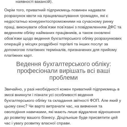
наявності вакансій).
Окрім того, приватний підприємець повинен надавати
розрахунок квоти на працевлаштування громадян, які є
недостатньо конкурентоспроможними на сучасному ринку
праці, виконувати обов’язки пов’язані з повідомленням ДФС та
веденням обліку найманих працівників, а також оновлені
обов’язки щодо ведення бухгалтерського обліку розрахункових
операцій у місцях роздрібної торгівлі та інших послуг за
допомогою платіжних терміналів, призначених для прийому
платіжних карт.
Ведення бухгалтерського обліку:
професіонали вирішать всі ваші
проблеми
Звичайно, у разі необхідності кожен приватний підприємець в
змозі вникнути і пізнати усі особливості ведення
бухгалтерського обліку та складання звітності ФОП. Але який у
цьому сенс? Чи варто витрачати час, на вивчення та
оволодіння навичками, які мають лише віддалене відношення
до розвитку вашого бізнесу. Доцільніше буде присвятити цей
час і увагу розвитку власної справи.