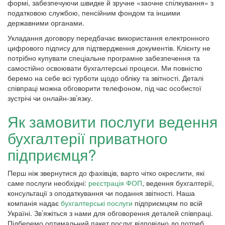
формі, забезпечуючи швидке й зручне «заочне спілкування» з
податковою службою, пенсійним фондом та іншими
державними органами.
Укладання договору передбачає використання електронного
цифрового підпису для підтвердження документів. Клієнту не
потрібно купувати спеціальне програмне забезпечення та
самостійно освоювати бухгалтерські процеси. Ми повністю
беремо на себе всі турботи щодо обліку та звітності. Деталі
співпраці можна обговорити телефоном, під час особистої
зустрічі чи онлайн-зв’язку.
Як замовити послуги ведення
бухгалтерії приватного
підприємця?
Перш ніж звернутися до фахівців, варто чітко окреслити, які
саме послуги необхідні:
реєстрація ФОП
, ведення бухгалтерії,
консультації з оподаткування чи подання звітності. Наша
компанія надає
бухгалтерські послуги
підприємцям по всій
Україні. Зв’яжіться з нами для обговорення деталей співпраці.
Підберемо оптимальний пакет послуг відповідно до потреб