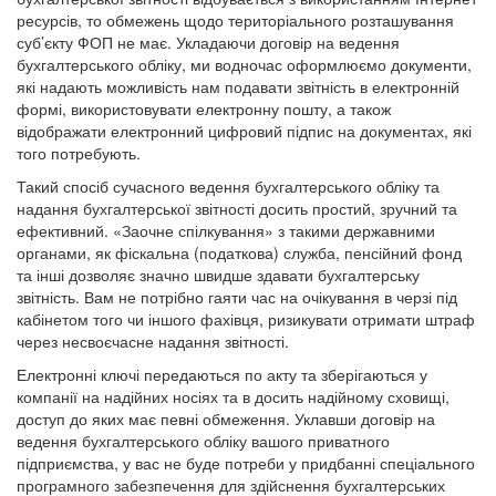
ресурсів, то обмежень щодо територіального розташування
суб’єкту ФОП не має. Укладаючи договір на ведення
бухгалтерського обліку, ми водночас оформлюємо документи,
які надають можливість нам подавати звітність в електронній
формі, використовувати електронну пошту, а також
відображати електронний цифровий підпис на документах, які
того потребують.
Такий спосіб сучасного ведення бухгалтерського обліку та
надання бухгалтерської звітності досить простий, зручний та
ефективний. «Заочне спілкування» з такими державними
органами, як фіскальна (податкова) служба, пенсійний фонд
та інші дозволяє значно швидше здавати бухгалтерську
звітність. Вам не потрібно гаяти час на очікування в черзі під
кабінетом того чи іншого фахівця, ризикувати отримати штраф
через несвоєчасне надання звітності.
Електронні ключі передаються по акту та зберігаються у
компанії на надійних носіях та в досить надійному сховищі,
доступ до яких має певні обмеження. Уклавши договір на
ведення бухгалтерського обліку вашого приватного
підприємства, у вас не буде потреби у придбанні спеціального
програмного забезпечення для здійснення бухгалтерських