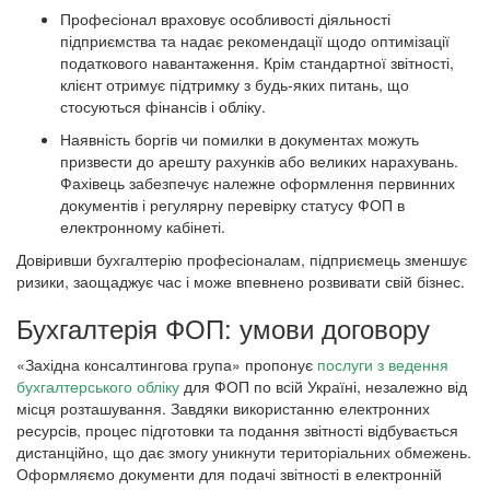
Професіонал враховує особливості діяльності
підприємства та надає рекомендації щодо оптимізації
податкового навантаження. Крім стандартної звітності,
клієнт отримує підтримку з будь-яких питань, що
стосуються фінансів і обліку.
Наявність боргів чи помилки в документах можуть
призвести до арешту рахунків або великих нарахувань.
Фахівець забезпечує належне оформлення первинних
документів і регулярну перевірку статусу ФОП в
електронному кабінеті.
Довіривши бухгалтерію професіоналам, підприємець зменшує
ризики, заощаджує час і може впевнено розвивати свій бізнес.
Бухгалтерія ФОП: умови договору
«Західна консалтингова група» пропонує
послуги з ведення
бухгалтерського обліку
для ФОП по всій Україні, незалежно від
місця розташування. Завдяки використанню електронних
ресурсів, процес підготовки та подання звітності відбувається
дистанційно, що дає змогу уникнути територіальних обмежень.
Оформляємо документи для подачі звітності в електронній