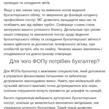
проводок та складання звітів.
Якщо у вас немає часу на вивчення основ ведення
бухгалтерського обліку, то звернення до фахівців холдингу
професійних послуг ЗКГ дозволить заощадити ваш час та
позбавить вас від зайвих турбот. Співпраця з нами стане
запорукою вашого успішного бізнесу. Детальніше про умови
нашої співпраці та замовлення послуг щодо ведення
бухгалтерського обліку та складання бухгалтерської звітності
можна здійснити за допомогою телефонного зв’язку, при
особистій зустрічі, або по скайпу. Чекаємо ваших замовлень і
сподіваємося на довгострокову співпрацю.
Для чого ФОПу потрібен бухгалтер?
Для ФОПа бухгалтер є важливим спеціалістом, який допомагає
в управлінні фінансовими питаннями та забезпечує
дотримання законодавчих вимог. Навіть при мінімальній або
нульовій звітності важливо точно дотримуватися всіх норм,
оскільки порушення можуть призвести до штрафів та санкцій.
Багато підприємців вибирають аутсорсинг бухгалтерських
послуг, оскільки це виявляється економічно вигіднішим, ніж
утримання штатного бухгалтера. Такий підхід дозволяє