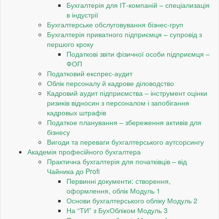
Бухгалтерія для ІТ-компаній – спеціализація
в індустрії
Бухгалтерське обслуговування бізнес-груп
Бухгалтерія приватного підприємця – супровід з
першого кроку
Податкові звіти фізичної особи підприємця –
ФОП
Податковий експрес-аудит
Облік персоналу й кадрове діловодство
Кадровий аудит підприємства – інструмент оцінки
ризиків відносин з персоналом і запобігання
кадровых штрафів
Податкое планування – збереження активів для
бізнесу
Вигоди та переваги бухгалтерського аутсорсингу
Академія професійного бухгалтера
Практична бухгалтерія для початківців – від
Чайника до Profi
Первинні документи: створення,
оформлення, облік Модуль 1
Основи бухгалтерського обліку Модуль 2
На “ТИ” з БухОбліком Модуль 3