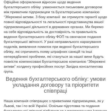
Офіційне оформлення відносин щодо ведення
бухгалтерського обліку узаконюється письмовим договором
між приватним підприємцем та Бухгалтерською компанією
“Збережені активи. З боку компанії ви отримуєте гарантії щодо
повної відповідальності та легальності представництва вашої
підприємницької діяльності в державних органах. Ми беремо
на себе відповідальність за достовірність та правильність
ведення бухгалтерського обліку ФОП та своєчасне подання
бухгалтерської звітності. У разі неправильного нарахування
податків, виявлення помилок при веденні бухгалтерського
обліку, які спричинять появу штрафних санкцій та інші
непередбачені проблеми, які стануться за нашої вини будуть
повністю компенсовані Бухгалтерською компанією “Збережені
активи” холдингу професійних послуг Західна консалтингова
група.
Ведення бухгалтерського обліку: умови
укладання договору та пріоритети
співпраці
Наша компанія співпрацює з приватними підприємцями, як у
Львові, так і по всій Україні. Оскільки підготовка та подання
бухгалтерської звітності відбувається з використанням Інтернет