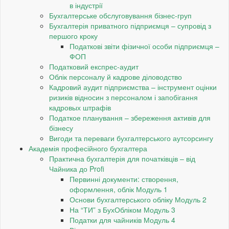
в індустрії
Бухгалтерське обслуговування бізнес-груп
Бухгалтерія приватного підприємця – супровід з
першого кроку
Податкові звіти фізичної особи підприємця –
ФОП
Податковий експрес-аудит
Облік персоналу й кадрове діловодство
Кадровий аудит підприємства – інструмент оцінки
ризиків відносин з персоналом і запобігання
кадровых штрафів
Податкое планування – збереження активів для
бізнесу
Вигоди та переваги бухгалтерського аутсорсингу
Академія професійного бухгалтера
Практична бухгалтерія для початківців – від
Чайника до Profi
Первинні документи: створення,
оформлення, облік Модуль 1
Основи бухгалтерського обліку Модуль 2
На “ТИ” з БухОбліком Модуль 3
Податки для чайників Модуль 4