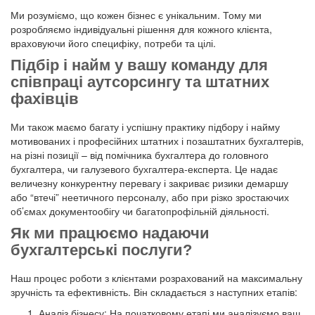
Ми розуміємо, що кожен бізнес є унікальним. Тому ми
розробляємо індивідуальні рішення для кожного клієнта,
враховуючи його специфіку, потреби та цілі.
Підбір і найм у вашу команду для
співпраці аутсорсингу та штатних
фахівців
Ми також маємо багату і успішну практику підбору і найму
мотивованих і професійних штатних і позаштатних бухгалтерів,
на різні позиції – від помічника бухгалтера до головного
бухгалтера, чи галузевого бухгалтера-експерта. Це надає
величезну конкурентну перевагу і закриває ризики демаршу
або “втечі” неетичного персоналу, або при різко зростаючих
об’ємах документообігу чи багатопрофільній діяльності.
Як ми працюємо надаючи
бухгалтерські послуги?
Наш процес роботи з клієнтами розрахований на максимальну
зручність та ефективність. Він складається з наступних етапів:
Аналіз бізнесу: На початковому етапі ми аналізуємо ваш