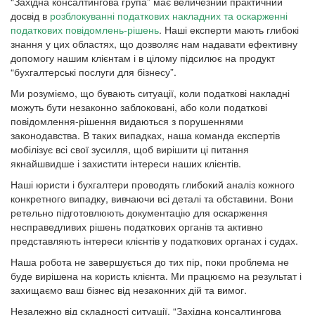
“Західна консалтингова група” має величезний практичний
досвід в
розблокуванні податкових накладних та оскарженні
податкових повідомлень-рішень
. Наші експерти мають глибокі
знання у цих областях, що дозволяє нам надавати ефективну
допомогу нашим клієнтам і в цілому підсилює на продукт
“бухгалтерські послуги для бізнесу”.
Ми розуміємо, що бувають ситуації, коли податкові накладні
можуть бути незаконно заблоковані, або коли податкові
повідомлення-рішення видаються з порушеннями
законодавства. В таких випадках, наша команда експертів
мобілізує всі свої зусилля, щоб вирішити ці питання
якнайшвидше і захистити інтереси наших клієнтів.
Наші юристи і бухгалтери проводять глибокий аналіз кожного
конкретного випадку, вивчаючи всі деталі та обставини. Вони
ретельно підготовлюють документацію для оскарження
несправедливих рішень податкових органів та активно
представляють інтереси клієнтів у податкових органах і судах.
Наша робота не завершується до тих пір, поки проблема не
буде вирішена на користь клієнта. Ми працюємо на результат і
захищаємо ваш бізнес від незаконних дій та вимог.
Незалежно від складності ситуації, “Західна консалтингова