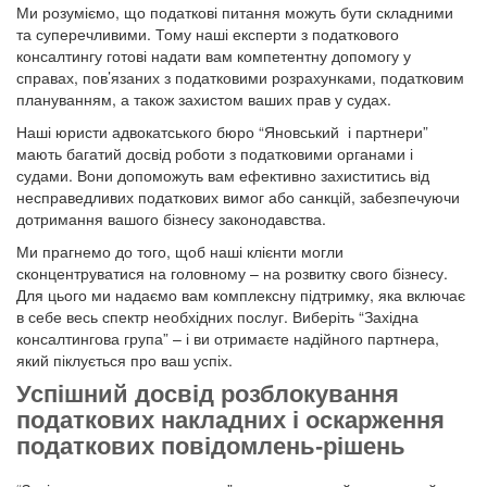
Ми розуміємо, що податкові питання можуть бути складними
та суперечливими. Тому наші експерти з податкового
консалтингу готові надати вам компетентну допомогу у
справах, пов’язаних з податковими розрахунками, податковим
плануванням, а також захистом ваших прав у судах.
Наші юристи адвокатського бюро “Яновський і партнери”
мають багатий досвід роботи з податковими органами і
судами. Вони допоможуть вам ефективно захиститись від
несправедливих податкових вимог або санкцій, забезпечуючи
дотримання вашого бізнесу законодавства.
Ми прагнемо до того, щоб наші клієнти могли
сконцентруватися на головному – на розвитку свого бізнесу.
Для цього ми надаємо вам комплексну підтримку, яка включає
в себе весь спектр необхідних послуг. Виберіть “Західна
консалтингова група” – і ви отримаєте надійного партнера,
який піклується про ваш успіх.
Успішний досвід розблокування
податкових накладних і оскарження
податкових повідомлень-рішень