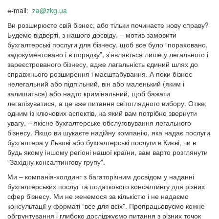
е-mail:
za@zkg.ua
Ви розширюєте свій бізнес, або тільки починаєте нову справу?
Будемо відверті, з нашого досвіду, – мотив замовити
бухгалтерські послуги для бізнесу, щоб все було “пораховано,
задокументовано і в порядку”, з’являється лише у легального і
зареєстрованого бізнесу, адже лагальність єдиний шлях до
справжнього розширення і масштабування. А поки бізнес
нелегальний або підпільний, він або маленький (яким і
залишиться) або надто кримінальний, щоб бажати
легалізуватися, а це вже питання світоглядного вибору. Отже,
одним із ключових аспектів, на який вам потрібно звернути
увагу, – якісне бухгалтерське обслуговування легального
бізнесу. Якщо ви шукаєте надійну компанію, яка надає послуги
бухгалтера у Львові або бухгалтерські послуги в Києві, чи в
будь якому іншому регіоні нашої країни, вам варто розглянути
“Західну консалтингову групу”.
Ми – компанія-холдинг з багаторічним досвідом у наданні
бухгалтерських послуг та податкового консалтингу для різних
сфер бізнесу. Ми не женемося за кількістю і не надаємо
консультації у форматі “все для всіх”. Пропрацьовуємо кожне
обгрунтування і глибоко досліджуємо питання з різних точок