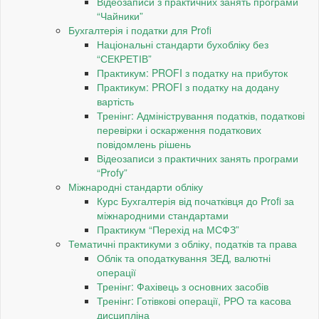
Відеозаписи з практичних занять програми
“Чайники”
Бухгалтерія і податки для Profi
Національні стандарти бухобліку без
“СЕКРЕТІВ”
Практикум: PROFI з податку на прибуток
Практикум: PROFI з податку на додану
вартість
Тренінг: Адміністрування податків, податкові
перевірки і оскарження податкових
повідомлень рішень
Відеозаписи з практичних занять програми
“Profy”
Міжнародні стандарти обліку
Курс Бухгалтерія від початківця до Profi за
міжнародними стандартами
Практикум “Перехід на МСФЗ”
Тематичні практикуми з обліку, податків та права
Облік та оподаткування ЗЕД, валютні
операції
Тренінг: Фахівець з основних засобів
Тренінг: Готівкові операції, PРO та касова
дисципліна