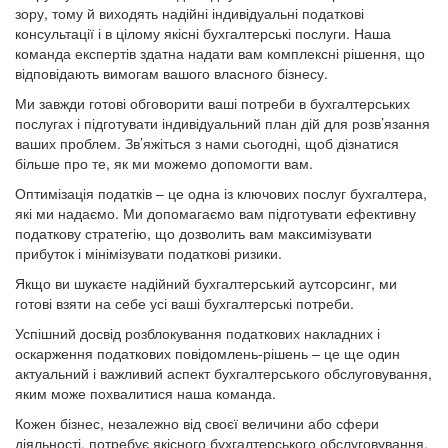
зору, тому й виходять надійні індивідуальні податкові
консультації і в цілому якісні бухгалтерські послуги. Наша
команда експертів здатна надати вам комплексні рішення, що
відповідають вимогам вашого власного бізнесу.
Ми завжди готові обговорити ваші потреби в бухгалтерських
послугах і підготувати індивідуальний план дій для розв’язання
ваших проблем. Зв’яжіться з нами сьогодні, щоб дізнатися
більше про те, як ми можемо допомогти вам.
Оптимізація податків – це одна із ключових послуг бухгалтера,
які ми надаємо. Ми допомагаємо вам підготувати ефективну
податкову стратегію, що дозволить вам максимізувати
прибуток і мінімізувати податкові ризики.
Якщо ви шукаєте надійний бухгалтерський аутсорсинг, ми
готові взяти на себе усі ваші бухгалтерські потреби.
Успішний досвід розблокування податкових накладних і
оскарження податкових повідомлень-рішень – це ще один
актуальний і важливий аспект бухгалтерського обслуговування,
яким може похвалитися наша команда.
Кожен бізнес, незалежно від своєї величини або сфери
діяльності, потребує якісного бухгалтерського обслуговування.