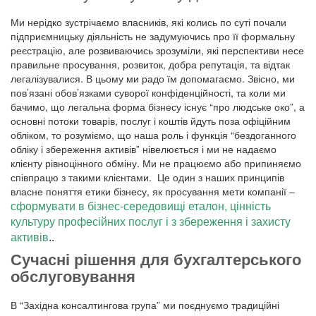
Ми нерідко зустрічаємо власників, які колись по суті почали
підприємницьку діяльність не задумуючись про її формальну
реєстрацію, але розвиваючись зрозуміли, які перспективи несе
правильне просування, розвиток, добра репутація, та відтак
легалізувалися. В цьому ми радо їм допомагаємо. Звісно, ми
пов’язані обов’язками суворої конфіденційності, та коли ми
бачимо, що легальна форма бізнесу існує “про людське око”, а
основні потоки товарів, послуг і коштів йдуть поза офіційним
обліком, то розуміємо, що наша роль і функція “бездоганного
обліку і збереження активів” нівелюється і ми не надаємо
клієнту рівноцінного обміну. Ми не працюємо або припиняємо
співпрацю з такими клієнтами. Це один з наших принципів
власне поняття етики бізнесу, як просування мети компанії –
сформувати в бізнес-середовищі еталон, цінність
культуру професійних послуг і з збереження і захисту
активів
..
Сучасні рішення для бухгалтерського
обслуговування
В “Західна консалтингова група” ми поєднуємо традиційні