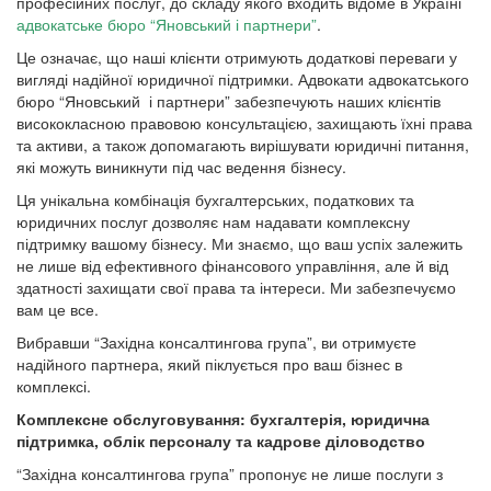
професійних послуг, до складу якого входить відоме в Україні
адвокатське бюро “Яновський і партнери”
.
Це означає, що наші клієнти отримують додаткові переваги у
вигляді надійної юридичної підтримки. Адвокати адвокатського
бюро “Яновський і партнери” забезпечують наших клієнтів
висококласною правовою консультацією, захищають їхні права
та активи, а також допомагають вирішувати юридичні питання,
які можуть виникнути під час ведення бізнесу.
Ця унікальна комбінація бухгалтерських, податкових та
юридичних послуг дозволяє нам надавати комплексну
підтримку вашому бізнесу. Ми знаємо, що ваш успіх залежить
не лише від ефективного фінансового управління, але й від
здатності захищати свої права та інтереси. Ми забезпечуємо
вам це все.
Вибравши “Західна консалтингова група”, ви отримуєте
надійного партнера, який піклується про ваш бізнес в
комплексі.
Комплексне обслуговування: бухгалтерія, юридична
підтримка, облік персоналу та кадрове діловодство
“Західна консалтингова група” пропонує не лише послуги з