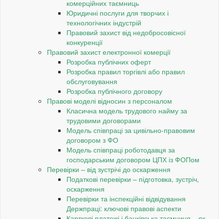
комерційних таємниць
Юридичні послуги для творчих і
технологічних індустрій
Правовий захист від недобросовісної
конкуренції
Правовий захист електронної комерції
Розробка публічних оферт
Розробка правил торгівлі або правил
обслуговування
Розробка публічного договору
Правові моделі відносин з персоналом
Класична модель трудового найму за
трудовими договорами
Модель співпраці за цивільно-правовим
договором з ФО
Модель співпраці роботодавця за
господарським договором ЦПХ із ФОПом
Перевірки – від зустрічі до оскарження
Податкові перевірки – підготовка, зустріч,
оскарження
Перевірки та інспекційні відвідування
Держпраці: ключові правові аспекти
Карткові платежі і банківська таємниця – як