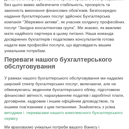
Без цього важко забезпечити стабільність, прозорість та
законність виконання фінансових обов’язків. Безпосереднє
надання бухгалтерських послуг здійснює Бухгалтерська
компанія “Збережені активи”, як учасник холдингу професійних
послуг “Західна консалтингова група”. Ми знаємо, як важливо
мати надійного партнера в цьому питанні. Наша команда
досвідчених бухгалтерів і податкових консультантів готова
надати вам професійні послуги, що відповідають вашим
унікальним потребам.
Переваги нашого бухгалтерського
обслуговування
У рамках нашого бухгалтерського обслуговування ми надаємо
широкий спектр бухгалтерських послуг, включаючи, але не
обмежуючись: веденням бухгалтерського обліку, підготовкою
фінансової звітності, нарахуванням податків і заробітної плати,
договірним, кадровим і іншим офіційним діловодством, та
іншими пов’язаними з цим питаннями. Знайомтесь з усіма
вигодами і перевагами нашого комплексного бухгалтерського
сервісу
Ми враховуємо унікальні потреби вашого бізнесу і