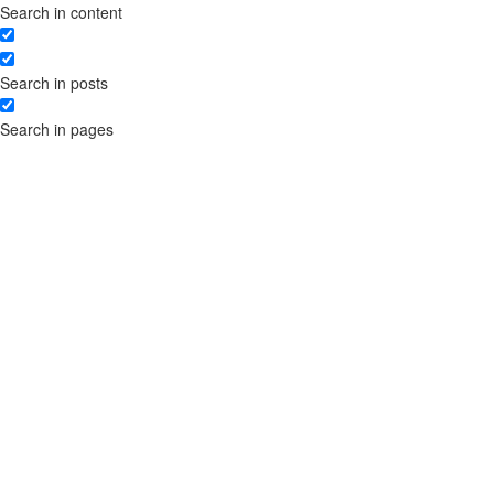
Search in content
зоні .UA
Ліцензійний договір на
використання твору
Search in posts
Отримання вигод від прав
інтелектуальної власності:
Search in pages
розробка та реєстрація
ліцензійних договорів
Розробка договорів
франчайзингу для комерційної
концесії – правові аспекти
Порядок реєстрації
торговельної марки
Договір на використання
торгової марки
Отримання ліцензії на
медичну практику
Поділ заявки на торгову марку
за різними класами товарів і
послуг
Поділ заявки на торгову марку
між партнерами