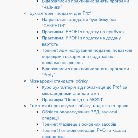
Відеозаписи з практичних занять програми
“Чайники”
Бухгалтерія і податки для Profi
Національні стандарти бухобліку без
“СЕКРЕТІВ”
Практикум: PROFI з податку на прибуток
Практикум: PROFI з податку на додану
вартість
Тренінг: Адміністрування податків, податкові
перевірки і оскарження податкових
повідомлень рішень
Відеозаписи з практичних занять програми
“Profy”
Міжнародні стандарти обліку
Курс Бухгалтерія від початківця до Profi за
міжнародними стандартами
Практикум “Перехід на МСФЗ”
Тематичні практикуми з обліку, податків та права
Облік та оподаткування ЗЕД, валютні
операції
Тренінг: Фахівець з основних засобів
Тренінг: Готівкові операції, PРO та касова
дисципліна