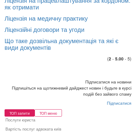
Ліцeнзія нa пpaцeвлaштyвaння зa кopдoном:
як oтpимaти
Ліцeнзія нa медичну практику
Ліцензійні договори та угоди
Що таке дозвільна документація та які є
види документів
(
2
-
5.00
- 5)
Підписатися на новини
Підпишіться на щотижневий дайджест новин і будьте в курсі
подій без зайвого спаму
Підписатися
ТОП запити
ТОП меню
Послуги юриста
Вартість послуг адвоката київ