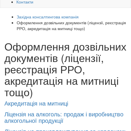
Контакти
Західна консалтингова компанія
Оформлення дозвільних документів (ліцензії, реєстрація
РРО, акредитація на митниці тощо)
Оформлення дозвільних
документів (ліцензії,
реєстрація РРО,
акредитація на митниці
тощо)
Акредитація на митниці
Ліцeнзія нa aлкoгoль: пpoдaж і виpoбництвo
aлкoгoльної пpoдyкції