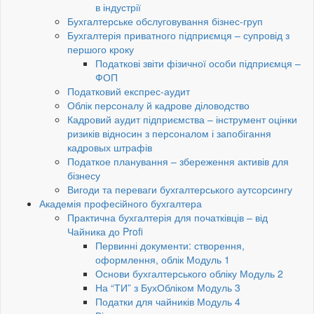
в індустрії
Бухгалтерське обслуговування бізнес-груп
Бухгалтерія приватного підприємця – супровід з
першого кроку
Податкові звіти фізичної особи підприємця –
ФОП
Податковий експрес-аудит
Облік персоналу й кадрове діловодство
Кадровий аудит підприємства – інструмент оцінки
ризиків відносин з персоналом і запобігання
кадровых штрафів
Податкое планування – збереження активів для
бізнесу
Вигоди та переваги бухгалтерського аутсорсингу
Академія професійного бухгалтера
Практична бухгалтерія для початківців – від
Чайника до Profi
Первинні документи: створення,
оформлення, облік Модуль 1
Основи бухгалтерського обліку Модуль 2
На “ТИ” з БухОбліком Модуль 3
Податки для чайників Модуль 4