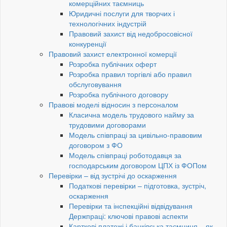
комерційних таємниць
Юридичні послуги для творчих і
технологічних індустрій
Правовий захист від недобросовісної
конкуренції
Правовий захист електронної комерції
Розробка публічних оферт
Розробка правил торгівлі або правил
обслуговування
Розробка публічного договору
Правові моделі відносин з персоналом
Класична модель трудового найму за
трудовими договорами
Модель співпраці за цивільно-правовим
договором з ФО
Модель співпраці роботодавця за
господарським договором ЦПХ із ФОПом
Перевірки – від зустрічі до оскарження
Податкові перевірки – підготовка, зустріч,
оскарження
Перевірки та інспекційні відвідування
Держпраці: ключові правові аспекти
Карткові платежі і банківська таємниця – як