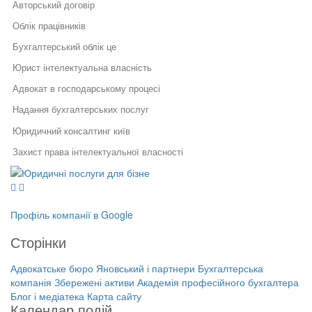
Авторський договір
Облік працівників
Бухгалтерський облік це
Юрист інтелектуальна власність
Адвокат в господарському процесі
Надання бухгалтерських послуг
Юридичний консалтинг київ
Захист права інтелектуальної власності
Юридичні послуги для бізнесу
Адвокат по господарським справам м київ
Юридичний супровід бізнесу
Послуги адвоката
Зміна засновника тов протокол
Як правильно укласти договір
Правовий захист інтелектуальної
у бізнесі
власності
Курси бухгалтера з нуля
Профіль компанії в Google
Правовий захист електронної
Специфіка реєстрації
Ведення бухгалтерії приватного підприємця
комерції
потужностей та ведення
Сторінки
Реєстрація, структурування,
державного реєстру: поради
Ведення бухгалтерії фоп
ліквідація бізнесу
фахівців
Адвокатське бюро Яновський і партнери
Бухгалтерська
Бухгалтерська компанія Збережені
Юридичні фірми львів
компанія Збережені активи
Академія професійного бухгалтера
Порядок звільнення директора
активи
Блог і медіатека
Карта сайту
тов
Як зареєструвати касовий апарат
Академія професійного бухгалтера
Календар подій