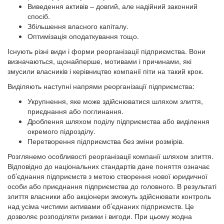
Виведення активів – довгий, але надійний законний
спосіб.
Збільшення власного капіталу.
Оптимізація оподаткування тощо.
Існують різні види і форми реорганізації підприємства. Вони
визначаються, щонайперше, мотивами і причинами, які
змусили власників і керівництво компанії піти на такий крок.
Виділяють наступні напрями реорганізації підприємства:
Укрупнення, яке може здійснюватися шляхом злиття,
приєднання або поглинання.
Дроблення шляхом поділу підприємства або виділення
окремого підрозділу.
Перетворення підприємства без зміни розмірів.
Розглянемо особливості реорганізації компанії шляхом злиття.
Відповідно до національних стандартів дане поняття означає
об’єднання підприємств з метою створення нової юридичної
особи або приєднання підприємства до головного. В результаті
злиття власники або акціонери зможуть здійснювати контроль
над усіма чистими активами об’єднаних підприємств. Це
дозволяє розподіляти ризики і вигоди. При цьому жодна