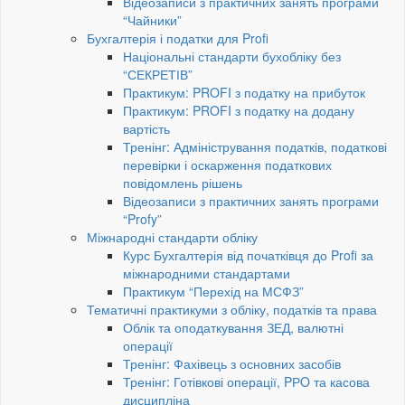
Відеозаписи з практичних занять програми
“Чайники”
Бухгалтерія і податки для Profi
Національні стандарти бухобліку без
“СЕКРЕТІВ”
Практикум: PROFI з податку на прибуток
Практикум: PROFI з податку на додану
вартість
Тренінг: Адміністрування податків, податкові
перевірки і оскарження податкових
повідомлень рішень
Відеозаписи з практичних занять програми
“Profy”
Міжнародні стандарти обліку
Курс Бухгалтерія від початківця до Profi за
міжнародними стандартами
Практикум “Перехід на МСФЗ”
Тематичні практикуми з обліку, податків та права
Облік та оподаткування ЗЕД, валютні
операції
Тренінг: Фахівець з основних засобів
Тренінг: Готівкові операції, PРO та касова
дисципліна