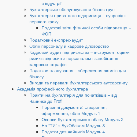
в індустрії
Бухгалтерське обслуговування бізнес-груп
Бухгалтерія приватного підприємця – супровід з
першого кроку
Податкові звіти фізичної особи підприємця –
ФОП
Податковий експрес-аудит
Облік персоналу й кадрове діловодство
Кадровий аудит підприємства – інструмент оцінки
ризиків відносин з персоналом і запобігання
кадровых штрафів
Податкое планування – збереження активів для
бізнесу
Вигоди та переваги бухгалтерського аутсорсингу
Академія професійного бухгалтера
Практична бухгалтерія для початківців – від
Чайника до Profi
Первинні документи: створення,
оформлення, облік Модуль 1
Основи бухгалтерського обліку Модуль 2
На “ТИ” з БухОбліком Модуль 3
Податки для чайників Модуль 4