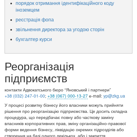
порядок отримання ідентифікаційного коду
іноземцем
реєстрація фопа
звільнення директора за угодою сторін
бухгалтер курси
Реорганізація
підприємств
контакти Адвокатського бюро “Яновський і партнери”
+38 (032) 247
-01-00
;
+38 (067) 000-13-27
е-mail:
yp@zkg.ua
У процесі розвитку бізнесу його власники можуть прийняти
рішення про реорганізацію підприємства. Це досить складна
процедура, що передбачає повну або часткову заміну
власників корпоративних прав, зміну організаційно-правової
форми ведення бізнесу, ліквідацію окремих підрозділів або
створення на базі одного декількох, або і закриття