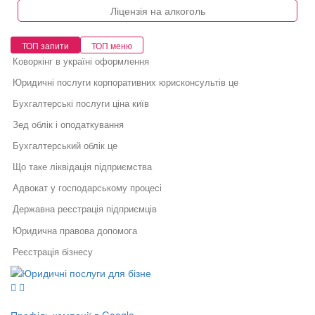
Ліцензія на алкоголь
ТОП запити
ТОП меню
Коворкінг в україні оформлення
Юридичні послуги корпоративних юрисконсультів це
Бухгалтерські послуги ціна київ
Зед облік і оподаткування
Бухгалтерський облік це
Що таке ліквідація підприємства
Адвокат у господарському процесі
Державна реєстрація підприємців
Юридична правова допомога
Реєстрація бізнесу
Юридичні послуги для бізнесу
Порядок реєстрації торговельної марки
Юридичний супровід бізнесу
Послуги адвоката
Основи бухобліку
Як правильно укласти договір
Правовий захист інтелектуальної
у бізнесі
власності
Податкова декларація платника єдиного податку фоп 2 група
Профіль компанії в Google