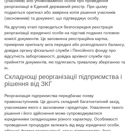
(учасників) або уповноваженої особи про проведення
реорганізації в Єдиний державний реєстр. При цьому
подаються оригінал або завірена копія рішення учасників
(засновників) та документ, що підтверджує особу.
На другому етапі проводиться безпосередня реєстрація
реорганізації юридичної особи на підставі поданих головою
комісії документів. Це заповнена реєстраційна картка,
примірник оригіналу акта передачі або розподільчого балансу,
довідка органу фіскальної служби і Пенсійного фонду про
відсутність заборгованості, довідка архівної служби про
прийняття документів, які підлягають тривалому зберіганню та
ін.
Складнощі реорганізації підприємства і
рішення від ЗКГ
Реорганізація підприємства передбачає появу
правонаступників. Це досить складний багатоетапний захід,
учасниками якого є засновники і кредитори. Ухвалення такого
рішення і його здійснення може супроводжуватися
юридичними складнощами різного характеру. Особливості
проведення процедури залежать від виду юридичної особи,
обраної форми реорганізації, стану підприємства, його