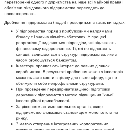
перетворенні одного підприємства на інше всі майнові права і
обов’язки ліквідованого підприємства переходять до
новоствореного.
Дроблення підприємства (поділ) проводиться в таких випадках:
У підприємства поряд з прибутковими напрямами
бізнесу є і значна кількість збиткових. У процесі
реорганізації виділяються підрозділи, які підлягають
фінансовому оздоровленню. Ті, які не підлягають
санації, залишаються в структурі підприємства, яке з
часом оголошується банкрутом.
Інвестори проявляють інтерес до певних ділянок
виробництва. В результаті дроблення кожен з інвесторів
може вкласти кошти в цікаву для нього сферу, що не
обтяжуючи себе непрофільними структурами.
При проведенні передприватизаційної підготовки
державних підприємств з метою підвищення їхньої
інвестиційної привабливості.
За рішенням антимонопольних органів, якщо
підприємство зловживає становищем монополіста на
ринку.
З метою створення інтегрованих корпоративних
структур, таких як холдинги і концерни, в результаті