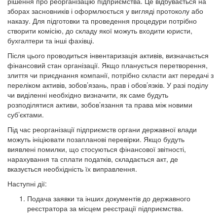
рішення про реорганізацію підприємства. Це відбувається на
зборах засновників і оформлюється у вигляді протоколу або
наказу. Для підготовки та проведення процедури потрібно
створити комісію, до складу якої можуть входити юристи,
бухгалтери та інші фахівці.
Після цього проводиться інвентаризація активів, визначається
фінансовий стан організації. Якщо планується перетворення,
злиття чи приєднання компанії, потрібно скласти акт передачі з
переліком активів, зобов’язань, прав і обов’язків. У разі поділу
чи виділенні необхідно визначити, як саме будуть
розподілятися активи, зобов’язання та права між новими
суб’єктами.
Під час реорганізації підприємств органи державної влади
можуть ініціювати позапланові перевірки. Якщо будуть
виявлені помилки, що стосуються фінансової звітності,
нарахування та сплати податків, складається акт, де
вказується необхідність їх виправлення.
Наступні дії:
Подача заявки та інших документів до державного
реєстратора за місцем реєстрації підприємства.