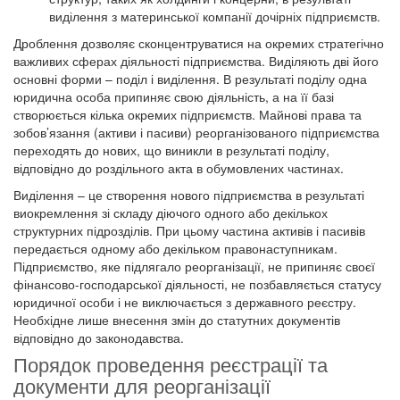
виділення з материнської компанії дочірніх підприємств.
Дроблення дозволяє сконцентруватися на окремих стратегічно
важливих сферах діяльності підприємства. Виділяють дві його
основні форми – поділ і виділення. В результаті поділу одна
юридична особа припиняє свою діяльність, а на її базі
створюється кілька окремих підприємств. Майнові права та
зобов’язання (активи і пасиви) реорганізованого підприємства
переходять до нових, що виникли в результаті поділу,
відповідно до роздільного акта в обумовлених частинах.
Виділення – це створення нового підприємства в результаті
виокремлення зі складу діючого одного або декількох
структурних підрозділів. При цьому частина активів і пасивів
передається одному або декільком правонаступникам.
Підприємство, яке підлягало реорганізації, не припиняє своєї
фінансово-господарської діяльності, не позбавляється статусу
юридичної особи і не виключається з державного реєстру.
Необхідне лише внесення змін до статутних документів
відповідно до законодавства.
Порядок проведення реєстрації та
документи для реорганізації