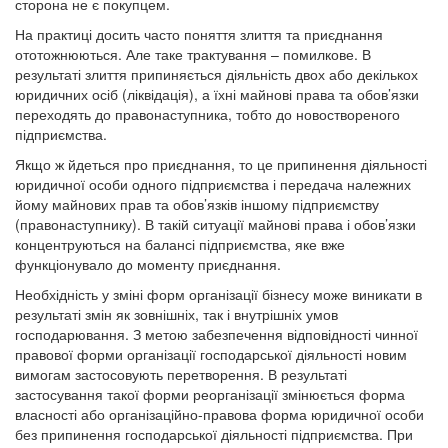
сторона не є покупцем.
На практиці досить часто поняття злиття та приєднання
ототожнюються. Але таке трактування – помилкове. В
результаті злиття припиняється діяльність двох або декількох
юридичних осіб (ліквідація), а їхні майнові права та обов’язки
переходять до правонаступника, тобто до новоствореного
підприємства.
Якщо ж йдеться про приєднання, то це припинення діяльності
юридичної особи одного підприємства і передача належних
йому майнових прав та обов’язків іншому підприємству
(правонаступнику). В такій ситуації майнові права і обов’язки
концентруються на балансі підприємства, яке вже
функціонувало до моменту приєднання.
Необхідність у зміні форм організації бізнесу може виникати в
результаті змін як зовнішніх, так і внутрішніх умов
господарювання. З метою забезпечення відповідності чинної
правової форми організації господарської діяльності новим
вимогам застосовують перетворення. В результаті
застосування такої форми реорганізації змінюється форма
власності або організаційно-правова форма юридичної особи
без припинення господарської діяльності підприємства. При