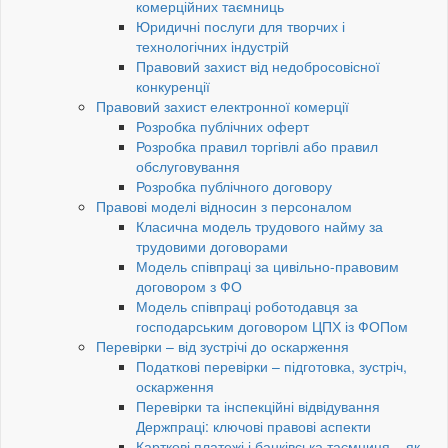
комерційних таємниць
Юридичні послуги для творчих і
технологічних індустрій
Правовий захист від недобросовісної
конкуренції
Правовий захист електронної комерції
Розробка публічних оферт
Розробка правил торгівлі або правил
обслуговування
Розробка публічного договору
Правові моделі відносин з персоналом
Класична модель трудового найму за
трудовими договорами
Модель співпраці за цивільно-правовим
договором з ФО
Модель співпраці роботодавця за
господарським договором ЦПХ із ФОПом
Перевірки – від зустрічі до оскарження
Податкові перевірки – підготовка, зустріч,
оскарження
Перевірки та інспекційні відвідування
Держпраці: ключові правові аспекти
Карткові платежі і банківська таємниця – як