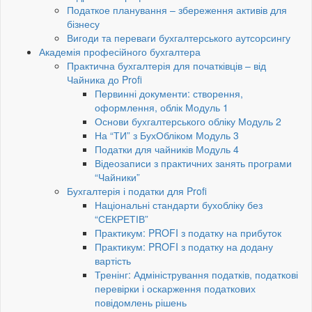
Податкое планування – збереження активів для
бізнесу
Вигоди та переваги бухгалтерського аутсорсингу
Академія професійного бухгалтера
Практична бухгалтерія для початківців – від
Чайника до Profi
Первинні документи: створення,
оформлення, облік Модуль 1
Основи бухгалтерського обліку Модуль 2
На “ТИ” з БухОбліком Модуль 3
Податки для чайників Модуль 4
Відеозаписи з практичних занять програми
“Чайники”
Бухгалтерія і податки для Profi
Національні стандарти бухобліку без
“СЕКРЕТІВ”
Практикум: PROFI з податку на прибуток
Практикум: PROFI з податку на додану
вартість
Тренінг: Адміністрування податків, податкові
перевірки і оскарження податкових
повідомлень рішень