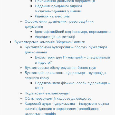
Припинення діяльності підприємців
Надання юридичної адреси
місцезнаходження у Львові
Ліцензія на алкоголь
Оформлення дозвільних і реєстраційних
документів
Ідентифікаційний код іноземця, нерезидента
Акредитація на митниці
Бухгалтерська компанія Збережені активи
Бухгалтерський аутсорсинг – послуги бухгалтера
для компаній
Бухгалтерія для ІТ-компаній – спеціализація
в індустрії
Бухгалтерське обслуговування бізнес-груп
Бухгалтерія приватного підприємця – супровід з
першого кроку
Податкові звіти фізичної особи підприємця –
ФОП
Податковий експрес-аудит
Облік персоналу й кадрове діловодство
Кадровий аудит підприємства – інструмент оцінки
ризиків відносин з персоналом і запобігання
кадровых штрафів