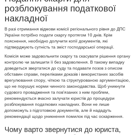
розблокування податкової
накладної
В разі отримання відмови комісії регіонального рівня до ДПС
України потрібно подати скаргу протягом 10 днів. Крім
пояснення, необхідно долучити копії документів, які
підтверджують сутність та зміст господарської операції.
Комісія може задовольнити скаргу та скасувати рішення органу
контролю чи залишити її без задоволення. В такому випадку
доведеться звертатися до суду та подавати позов з описом
обставин справи, переліками доказів і використаних засобів
врегулювання спору, чіткою та структурованою аргументацією,
що не порушує норми чинного законодавства. Щоб уникнути
судового провадження та пов'язаних з ним проблем,
рекомендується вчасно залучати юристів до процедури
розблокування податкових накладних. Вони не лише
допоможуть з підготовкою документів, але й нададуть
рекомендації щодо уникнення помилок під час оскарження.
Чому варто звернутися до юриста,