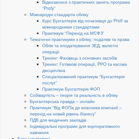
Відеозаписи з практичних занять програми
“Profy”
Міжнародні стандарти обліку
Курс Бухгалтерія від початківця до Profi за
міжнародними стандартами
Практикум “Перехід на МСФЗ”
Тематичні практикуми з обліку, податків та права
Облік та оподаткування ЗЕД, валютні
операції
Тренінг: Фахівець з основних засобів
Тренінг: Готівкові операції, PРO та касова
дисципліна
Спеціалізований практикум “Бухгалтерія
послуг”
Практикум Бухгалтерія ФОП
Собівартість – теорія та реальність в обліку
Бухгалтерська правда – онлайн
Практикум “Від ФОПа до власника компанії –
перехід на новий рівень бізнесу”
ПДВ для медичних закладів
Індивідуальні програми для корпоративного
навчання
Блог і медіатека