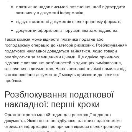
платник не надав письмові пояснення, щоб підтвердити
зазначену в документі інформацію;
відсутні сканкопії документів в електронному форматі;
документи оформлені з порушенням законодавства.
Також комісія може віднести платника податків або
господарську операцію до категорії ризикових. Розблокуванням
податкової накладної доведеться зайнятися, якщо товари
реалізуються за завищеними цінами. Ще однією причиною
відмови є виявлення розбіжностей в одиницях вимірювання,
зазначених в документах. Навіть незначні технічні помилки під
час заповнення документації можуть призвести до великих
проблем.
Розблокування податкової
накладної: перші кроки
Орган контролю має 48 годин для реєстрації поданого
документа. Якщо цього не відбулося, платник податків може
отримати інформацію про причини відмови в електронному