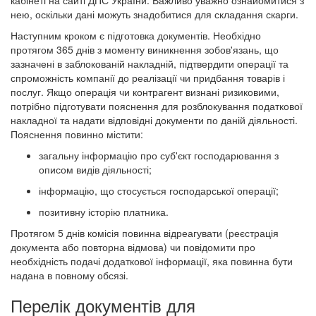
кабінеті на сайті ДПС України. Важливо уважно ознайомитися з
нею, оскільки дані можуть знадобитися для складання скарги.
Наступним кроком є підготовка документів. Необхідно
протягом 365 днів з моменту виникнення зобов'язань, що
зазначені в заблокованій накладній, підтвердити операції та
спроможність компанії до реалізації чи придбання товарів і
послуг. Якщо операція чи контрагент визнані ризиковими,
потрібно підготувати пояснення для розблокування податкової
накладної та надати відповідні документи по даній діяльності.
Пояснення повинно містити:
загальну інформацію про суб'єкт господарювання з
описом видів діяльності;
інформацію, що стосується господарської операції;
позитивну історію платника.
Протягом 5 днів комісія повинна відреагувати (реєстрація
документа або повторна відмова) чи повідомити про
необхідність подачі додаткової інформації, яка повинна бути
надана в повному обсязі.
Перелік документів для