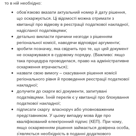
то в ній необхідно:
обов’язково вказати актуальний номер й дату рішення,
що оскаржується. Ці відомості можна отримати з
квитанції про відмову в реєстрації податкової накладної,
надісланої податківцями;
детально викласти причини незгоди з рішенням
регіональної комісії, наводячи відповідні аргументи;
зробити позначку, яка свідчить про те, що цей документ
не оскаржувався в судовому порядку. (Важливо: якщо
така процедура проводилася, право на адміністративне
оскарження втрачається);
назвати свою вимогу – скасування рішення комісії
регіонального рівня й проведення реєстрації податкової
накладної;
долучити до скарги всі документи, запитувані
податківцями. Їхній перелік є у квитанції про блокування
податкової накладної;
підписати скаргу власноруч або уповноваженим
представником. У цьому випадку мова йде про
кваліфікований електронний підпис (КЕП). При чому,
якщо оскарженням рішення займається довірена особа,
з’являється необхідність в поданні додаткового