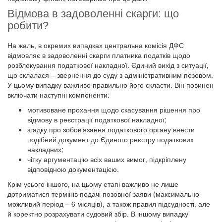
Відмова в задоволенні скарги: що
робити?
На жаль, в окремих випадках центральна комісія ДФС
відмовляє в задоволенні скарги платника податків щодо
розблокування податкової накладної. Єдиний вихід з ситуації,
що склалася – звернення до суду з адміністративним позовом.
У цьому випадку важливо правильно його скласти. Він повинен
включати наступні компоненти:
мотивоване прохання щодо скасування рішення про
відмову в реєстрації податкової накладної;
згадку про зобов’язання податкового органу внести
подібний документ до Єдиного реєстру податкових
накладних;
чітку аргументацію всіх ваших вимог, підкріплену
відповідною документацією.
Крім усього іншого, на цьому етапі важливо не лише
дотриматися термінів подачі позовної заяви (максимально
можливий період – 6 місяців), а також правил підсудності, але
й коректно розрахувати судовий збір. В іншому випадку