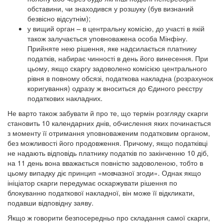
обставини, чи знаходився у розшуку (був визнаний
безвісно відсутнім);
у вищий орган – в центральну комісію, до участі в якій
також залучається уповноважена особа Мінфіну.
Прийняте нею рішення, яке надсилається платнику
податків, набирає чинності в день його винесення. При
цьому, якщо скаргу задоволено комісією центрального
рівня в повному обсязі, податкова накладна (розрахунок
коригування) одразу ж вноситься до Єдиного реєстру
податкових накладних.
Не варто також забувати й про те, що термін розгляду скарги
становить 10 календарних днів, обчислення яких починається
з моменту її отримання уповноваженим податковим органом,
без можливості його продовження. Причому, якщо податківці
не надають відповідь платнику податків по закінченню 10 діб,
на 11 день вона вважається повністю задоволеною, тобто в
цьому випадку діє принцип «мовчазної згоди». Однак якщо
ініціатор скарги передумає оскаржувати рішення по
блокуванню податкової накладної, він може її відкликати,
подавши відповідну заяву.
Якщо ж говорити безпосередньо про складання самої скарги,