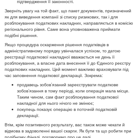
підтвердження її законності.
Зверніть увагу на той факт, що пакет документів, призначений
як для виведення компанії зі списку ризикових, так і для
розблокування податкових накладних, направляється в комісію
регіонального рівня. Саме вона уповноважена приймати
подібні рішення.
Якщо процедура оскарження рішення податківців в
адміністративному порядку увінчалася успіхом, то датою
реєстрації податкової накладної вважається не день її
розблокування, а власне дата внесення її до Єдиного реєстру
податкових накладних. Цей момент важливо враховувати під
час заповнення податкової декларації. Зокрема:
продавець зобов’язаний зареєструвати податкове
зобов’язання в тому періоді, коли операція мала місце.
Таким чином, сам факт розблокування податкової
накладної для нього нічого не змінює;
покупець показує операцію в поточній податковій
декларації.
Втім, крім позитивного результату, вас також може чекати й
відмова в задоволенні вашої скарги. Як бути та що робити при
подібному фіналі, поговоримо про це далі.