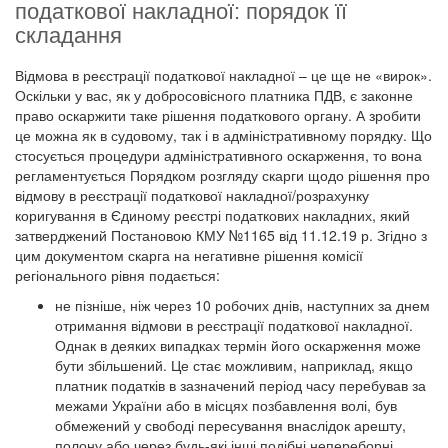
податкової накладної: порядок її
складання
Відмова в реєстрації податкової накладної – це ще не «вирок».
Оскільки у вас, як у добросовісного платника ПДВ, є законне
право оскаржити таке рішення податкового органу. А зробити
це можна як в судовому, так і в адміністративному порядку. Що
стосується процедури адміністративного оскарження, то вона
регламентується Порядком розгляду скарги щодо рішення про
відмову в реєстрації податкової накладної/розрахунку
коригування в Єдиному реєстрі податкових накладних, який
затверджений Постановою КМУ №1165 від 11.12.19 р. Згідно з
цим документом скарга на негативне рішення комісії
регіонального рівня подається:
не пізніше, ніж через 10 робочих днів, наступних за днем
​​отримання відмови в реєстрації податкової накладної.
Однак в деяких випадках термін його оскарження може
бути збільшений. Це стає можливим, наприклад, якщо
платник податків в зазначений період часу перебував за
межами України або в місцях позбавлення волі, був
обмежений у свободі пересування внаслідок арешту,
полону або через будь-які інші подібні непереборні