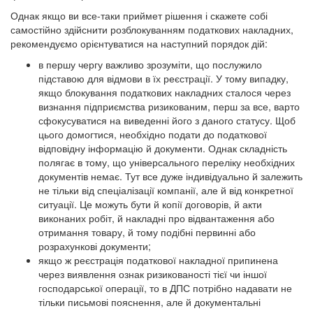
Однак якщо ви все-таки приймет рішення і скажете собі
самостійно здійснити розблокуванням податкових накладних,
рекомендуємо орієнтуватися на наступний порядок дій:
в першу чергу важливо зрозуміти, що послужило
підставою для відмови в їх реєстрації. У тому випадку,
якщо блокування податкових накладних сталося через
визнання підприємства ризикованим, перш за все, варто
сфокусуватися на виведенні його з даного статусу. Щоб
цього домогтися, необхідно подати до податкової
відповідну інформацію й документи. Однак складність
полягає в тому, що універсального переліку необхідних
документів немає. Тут все дуже індивідуально й залежить
не тільки від спеціалізації компанії, але й від конкретної
ситуації. Це можуть бути й копії договорів, й акти
виконаних робіт, й накладні про відвантаження або
отримання товару, й тому подібні первинні або
розрахункові документи;
якщо ж реєстрація податкової накладної припинена
через виявлення ознак ризикованості тієї чи іншої
господарської операції, то в ДПС потрібно надавати не
тільки письмові пояснення, але й документальні