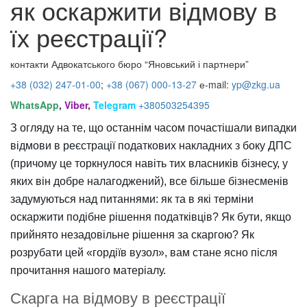
як оскаржити відмову в
їх реєстрації?
контакти Адвокатського бюро “Яновський і партнери”
+38 (032) 247
-01-00
;
+38 (067) 000-13-27
е-mail:
yp@zkg.ua
WhatsApp
,
Viber
,
Telegram
+380503254395
З огляду на те, що останнім часом почастішали випадки
відмови в реєстрації податкових накладних з боку ДПС
(причому це торкнулося навіть тих власників бізнесу, у
яких він добре налагоджений), все більше бізнесменів
задумуються над питаннями: як та в які терміни
оскаржити подібне рішення податківців? Як бути, якщо
прийнято незадовільне рішення за скаргою? Як
розрубати цей «гордіїв вузол», вам стане ясно після
прочитання нашого матеріалу.
Скарга на відмову в реєстрації