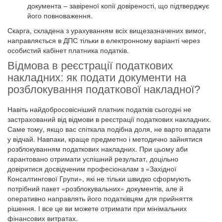
документа – завіреної копії довіреності, що підтверджує
його повноваження.
Скарга, складена з урахуванням всіх вищезазначених вимог,
направляється в ДПС тільки в електронному варіанті через
особистий кабінет платника податків.
Відмова в реєстрації податкових
накладних: як подати документи на
розблокування податкової накладної?
Навіть найдобросовісніший платник податків сьогодні не
застрахований від відмови в реєстрації податкових накладних.
Саме тому, якщо вас спіткала подібна доля, не варто впадати
у відчай. Навпаки, краще предметно і методично зайнятися
розблокуванням податкових накладних. При цьому аби
гарантовано отримати успішний результат, доцільно
довіритися досвідченим професіоналам з «Західної
Консалтингової Групи», які не тільки швидко сформують
потрібний пакет «розблокувальних» документів, але й
оперативно направлять його податківцям для прийняття
рішення. І все це ви можете отримати при мінімальних
фінансових витратах.