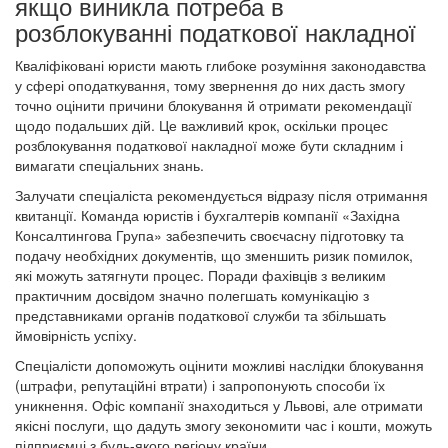
якщо виникла потреба в
розблокуванні податкової накладної
Кваліфіковані юристи мають глибоке розуміння законодавства
у сфері оподаткування, тому звернення до них дасть змогу
точно оцінити причини блокування й отримати рекомендації
щодо подальших дій. Це важливий крок, оскільки процес
розблокування податкової накладної може бути складним і
вимагати спеціальних знань.
Залучати спеціаліста рекомендується відразу після отримання
квитанції. Команда юристів і бухгалтерів компанії «Західна
Консалтингова Група» забезпечить своєчасну підготовку та
подачу необхідних документів, що зменшить ризик помилок,
які можуть затягнути процес. Поради фахівців з великим
практичним досвідом значно полегшать комунікацію з
представниками органів податкової служби та збільшать
ймовірність успіху.
Спеціалісти допоможуть оцінити можливі наслідки блокування
(штрафи, репутаційні втрати) і запропонують способи їх
уникнення. Офіс компанії знаходиться у Львові, але отримати
якісні послуги, що дадуть змогу зекономити час і кошти, можуть
підприємці з будь-якого регіону країни.