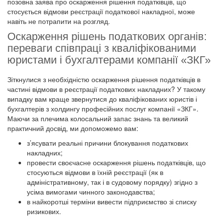
позовна заява про оскарження рішення податківців, що
стосується відмови реєстрації податкової накладної, може
навіть не потрапити на розгляд.
Оскарження рішень податкових органів:
переваги співпраці з кваліфікованими
юристами і бухгалтерами компанії «ЗКГ»
Зіткнулися з необхідністю оскарження рішення податківців в
частині відмови в реєстрації податкових накладних? У такому
випадку вам краще звернутися до кваліфікованих юристів і
бухгалтерів з холдингу професійних послуг компанії «ЗКГ».
Маючи за плечима колосальний запас знань та великий
практичний досвід, ми допоможемо вам:
з’ясувати реальні причини блокування податкових
накладних;
провести своєчасне оскарження рішень податківців, що
стосуються відмови в їхній реєстрації (як в
адміністративному, так і в судовому порядку) згідно з
усіма вимогами чинного законодавства;
в найкоротші терміни вивести підприємство зі списку
ризикових.