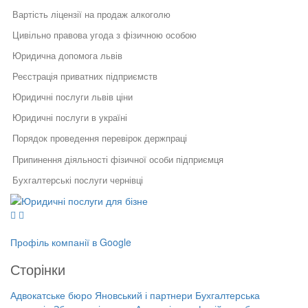
Вартість ліцензії на продаж алкоголю
Цивільно правова угода з фізичною особою
Юридична допомога львів
Реєстрація приватних підприємств
Юридичні послуги львів ціни
Юридичні послуги в україні
Порядок проведення перевірок держпраці
Припинення діяльності фізичної особи підприємця
Бухгалтерські послуги чернівці
Юридичні послуги для бізнесу
Послуги адвокатів
Юридичний супровід бізнесу
Послуги адвоката
Реєстрація змін до статуту підприємства
Як правильно укласти договір
Правовий захист інтелектуальної
у бізнесі
власності
Теоретичні основи бухгалтерського обліку
Профіль компанії в Google
Правовий захист електронної
Специфіка реєстрації
Касова дисципліна
комерції
потужностей та ведення
Сторінки
Реєстрація, структурування,
державного реєстру: поради
Бухгалтерські та консалтингові послуги це
ліквідація бізнесу
фахівців
Адвокатське бюро Яновський і партнери
Бухгалтерська
Бухгалтерська компанія Збережені
Перелік документів для отримання ліцензії на медичну практику