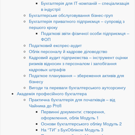
Бухгалтерія для ІТ-компаній – спеціализація
в індустрії
Бухгалтерське обслуговування бізнес-груп
Бухгалтерія приватного підприємця – супровід з
першого кроку
Податкові звіти фізичної особи підприємця –
ФОП
Податковий експрес-аудит
Облік персоналу й кадрове діловодство
Кадровий аудит підприємства – інструмент оцінки
ризиків відносин з персоналом і запобігання
кадровых штрафів
Податкое планування – збереження активів для
бізнесу
Вигоди та переваги бухгалтерського аутсорсингу
Академія професійного бухгалтера
Практична бухгалтерія для початківців – від
Чайника до Profi
Первинні документи: створення,
оформлення, облік Модуль 1
Основи бухгалтерського обліку Модуль 2
На “ТИ” з БухОбліком Модуль 3