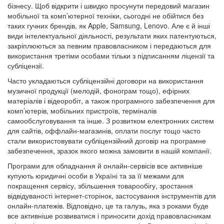
бізнесу. Щоб відкрити і швидко просунути передовий магазин
мобільної та комп’ютерної техніки, сьогодні не обійтися без
таких гучних брендів, як Apple, Samsung, Lenovo. Але є й інші
види інтелектуальної діяльності, результати яких патентуються,
закріплюються за певним правовласником і передаються для
використання третіми особами тільки з підписанням ліцензії та
субліцензії.
Часто укладаються субліцензійні договори на використання
музичної продукції (мелодій, фонограм тощо), ефірних
матеріалів і відеоробіт, а також програмного забезпечення для
комп’ютерів, мобільних пристроїв, терміналів
самообслуговування та інше. З розвитком електронних систем
для сайтів, оффлайн-магазинів, оплати послуг тощо часто
стали використовувати субліцензійний договір на програмне
забезпечення, зразок якого можна замовити в нашій компанії.
Програми для обладнання й онлайн-сервісів все активніше
купують юридичні особи в Україні та за її межами для
покращення сервісу, збільшення товарообігу, зростання
відвідуваності інтернет-сторінок, застосування інструментів для
онлайн-платежів. Відповідно, це та галузь, яка з роками буде
все активніше розвиватися і приносити дохід правовласникам