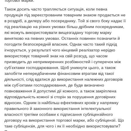
торгової марки.
Також досить часто трапляється ситуація, коли певна
продукція під зареєстрованим товарним знаком продається не
в роздріб, а дилеру або посереднику. Той зі свого боку надає її
під реалізацію на різних умовах більш дрібним посередникам,
які можуть використовувати вищезгадану торгову марку
винятково на певних умовах. Останніх повинен позначити й
погодити безпосередній власник. Однак часто такий підхід
ігнорується, у результаті чого кінцевий реалізатор нерідко
використовує товарний знак на свій розсуд, що часом
призводить до непримиренних розбіжностей і суперечок між
суб’єктами господарювання. Щоб уникнути цього, а також
запобігти непередбаченим фінансовим втратам від такої
діяльності, слід вдатися до використання належних договорів
між суб’єктами господарювання, де буде визначено
повноваження й допустимі дії кожного, а також закріплена
відповідальність кожної зі сторін за порушення договірних
відносин. Одним із найбільш ефективних кроків у напрямку
правильного й законного використання інтелектуальної
власності третіми особами є підписання субліцензійного
договору на використання торгової марки, або субліцензії. Що
таке субліцензія, для чого і як її необхідно використовувати?