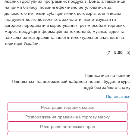
якісних і доступних програмних продуктів. Вона, а також інші
напрями бізнесу, повинні ефективно регулюватися за
допомогою не тільки субліцензійних договорів, але й інших
інструментів, які дозволяють захистити, монетизувати і з
вигодою передавати в користування третім особам торгових
марок, продукції інформаційних технологій, музики, відео-та
навчальних матеріалів та іншої інтелектуальної власності на
території України.
(
7
-
5.00
- 5)
Підписатися на новини
Підпишіться на щотижневий дайджест новин і будьте в курсі
подій без зайвого спаму
Підписатися
Реєстрація торгових марок
Розпорядження правами на торгову марку
Реєстрація авторських прав