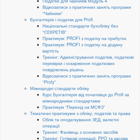
Податки для чайників Модуль 4
Відеозаписи з практичних занять програми
“Чайники”
Бухгалтерія і податки для Profi
Національні стандарти бухобліку без
“СЕКРЕТІВ”
Практикум: PROFI з податку на прибуток
Практикум: PROFI з податку на додану
вартість
Тренінг: Адміністрування податків, податкові
перевірки і оскарження податкових
повідомлень рішень
Відеозаписи з практичних занять програми
“Profy”
Міжнародні стандарти обліку
Курс Бухгалтерія від початківця до Profi за
міжнародними стандартами
Практикум “Перехід на МСФЗ”
Тематичні практикуми з обліку, податків та права
Облік та оподаткування ЗЕД, валютні
операції
Тренінг: Фахівець з основних засобів
Тренінг: Готівкові операції, PРO та касова