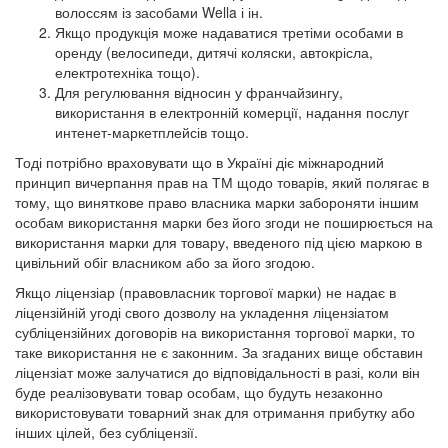
волоссям із засобами Wella і ін.
Якщо продукція може надаватися третіми особами в
оренду (велосипеди, дитячі коляски, автокрісла,
електротехніка тощо).
Для регулювання відносин у франчайзингу,
використання в електронній комерції, надання послуг
интенет-маркетплейсів тощо.
Тоді потрібно враховувати що в Україні діє міжнародний
принцип вичерпання прав на ТМ щодо товарів, який полягає в
тому, що виняткове право власника марки забороняти іншим
особам використання марки без його згоди не поширюється на
використання марки для товару, введеного під цією маркою в
цивільний обіг власником або за його згодою.
Якщо ліцензіар (правовласник торгової марки) не надає в
ліцензійній угоді свого дозволу на укладення ліцензіатом
субліцензійних договорів на використання торгової марки, то
таке використання не є законним. За згаданих вище обставин
ліцензіат може залучатися до відповідальності в разі, коли він
буде реалізовувати товар особам, що будуть незаконно
використовувати товарний знак для отримання прибутку або
інших цілей, без субліцензії.