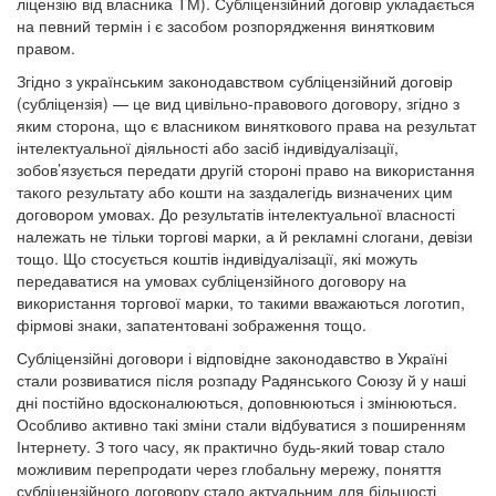
ліцензію від власника ТМ). Субліцензійний договір укладається
на певний термін і є засобом розпорядження винятковим
правом.
Згідно з українським законодавством субліцензійний договір
(субліцензія) — це вид цивільно-правового договору, згідно з
яким сторона, що є власником виняткового права на результат
інтелектуальної діяльності або засіб індивідуалізації,
зобов’язується передати другій стороні право на використання
такого результату або кошти на заздалегідь визначених цим
договором умовах. До результатів інтелектуальної власності
належать не тільки торгові марки, а й рекламні слогани, девізи
тощо. Що стосується коштів індивідуалізації, які можуть
передаватися на умовах субліцензійного договору на
використання торгової марки, то такими вважаються логотип,
фірмові знаки, запатентовані зображення тощо.
Субліцензійні договори і відповідне законодавство в Україні
стали розвиватися після розпаду Радянського Союзу й у наші
дні постійно вдосконалюються, доповнюються і змінюються.
Особливо активно такі зміни стали відбуватися з поширенням
Інтернету. З того часу, як практично будь-який товар стало
можливим перепродати через глобальну мережу, поняття
субліцензійного договору стало актуальним для більшості