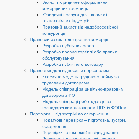
Захист і юридичне оформлення
комерційних таємниць
Юридичні послуги для творчих і
технологічних індустрій
Правовий захист від недобросовісної
конкуренції
Правовий захист електронної комерції
Розробка публічних оферт
Розробка правил торгівлі або правил
обслуговування
Розробка публічного договору
Правові моделі відносин з персоналом
Класична модель трудового найму за
трудовими договорами
Модель співпраці за цивільно-правовим
договором з ФО
Модель співпраці роботодавця за
господарським договором ЦПХ із ФОПом
Перевірки – від зустрічі до оскарження
Податкові перевірки – підготовка, зустріч,
оскарження
Перевірки та інспекційні відвідування
Держпраці: ключові правові аспекти