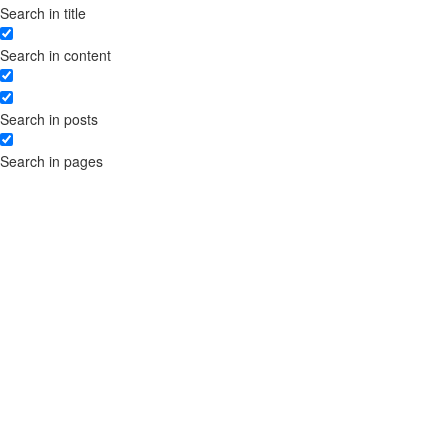
Search in title
твір
Торгова марка для домену в
Search in content
зоні .UA
Ліцензійний договір на
використання твору
Search in posts
Отримання вигод від прав
інтелектуальної власності:
Search in pages
розробка та реєстрація
ліцензійних договорів
Розробка договорів
франчайзингу для комерційної
концесії – правові аспекти
Порядок реєстрації
торговельної марки
Договір на використання
торгової марки
Отримання ліцензії на
медичну практику
Поділ заявки на торгову марку
за різними класами товарів і
послуг