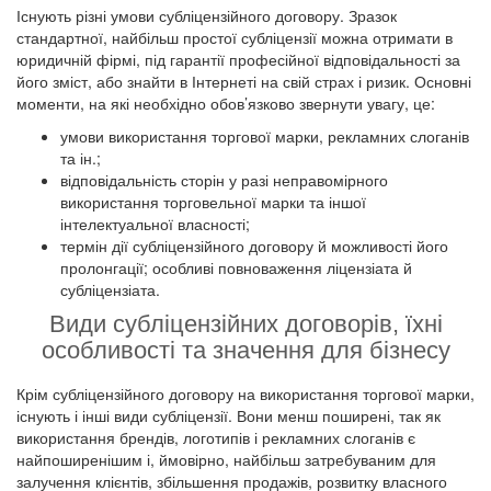
Існують різні умови субліцензійного договору. Зразок
стандартної, найбільш простої субліцензії можна отримати в
юридичній фірмі, під гарантії професійної відповідальності за
його зміст, або знайти в Інтернеті на свій страх і ризик. Основні
моменти, на які необхідно обов’язково звернути увагу, це:
умови використання торгової марки, рекламних слоганів
та ін.;
відповідальність сторін у разі неправомірного
використання торговельної марки та іншої
інтелектуальної власності;
термін дії субліцензійного договору й можливості його
пролонгації; особливі повноваження ліцензіата й
субліцензіата.
Види субліцензійних договорів, їхні
особливості та значення для бізнесу
Крім субліцензійного договору на використання торгової марки,
існують і інші види субліцензії. Вони менш поширені, так як
використання брендів, логотипів і рекламних слоганів є
найпоширенішим і, ймовірно, найбільш затребуваним для
залучення клієнтів, збільшення продажів, розвитку власного