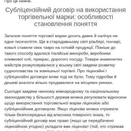
Про це нижче.
Субліцензійний договір на використання
торгівельної марки: особливості
становлення поняття
Загалом поняття торгової марки досить давнє й налічує не
одне тисячоліття. Ще в стародавньому світі різьбярі, гончарі,
ковалі ставили своє тавро на готовій продукції. Пізніше до
такого способу вдалися італійські винороби, виробники
оливкової олії, прикрас, дорогого посуду. Товари знаменитих
майстрів розкуповувалися у всьому світі завдяки розвитку
судноплавства та зовнішньої торгівлі. Про ліцензійні і
субліцензійні договори мови тоді не було. Тому підробки й
дешеві аналоги вільно продавалися на місцевих ринках.
Сьогодні завдяки чинному міжнародному та національному
законодавству у більшості держав можна регулювати відносини
щодо використання торговельної марки ліцензією або
субліцензійним договором. Якщо ліцензію можна отримати
тільки безпосередньо від власника товарного знака, то
субліцензійний договір має право (якщо це передбачено
ліцензійною угодою) укладати вже ліцензіат (той, хто отримав