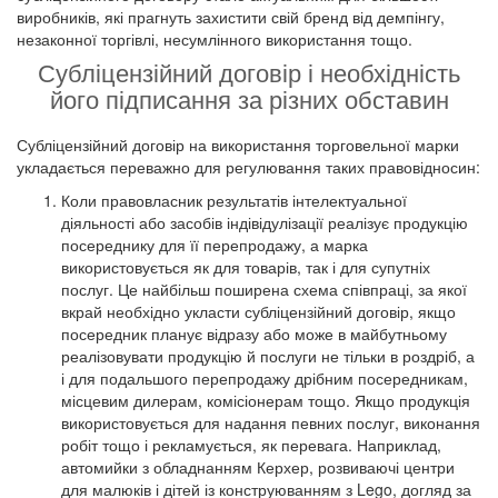
виробників, які прагнуть захистити свій бренд від демпінгу,
незаконної торгівлі, несумлінного використання тощо.
Субліцензійний договір і необхідність
його підписання за різних обставин
Субліцензійний договір на використання торговельної марки
укладається переважно для регулювання таких правовідносин:
Коли правовласник результатів інтелектуальної
діяльності або засобів індівідулізації реалізує продукцію
посереднику для її перепродажу, а марка
використовується як для товарів, так і для супутніх
послуг. Це найбільш поширена схема співпраці, за якої
вкрай необхідно укласти субліцензійний договір, якщо
посередник планує відразу або може в майбутньому
реалізовувати продукцію й послуги не тільки в роздріб, а
і для подальшого перепродажу дрібним посередникам,
місцевим дилерам, комісіонерам тощо. Якщо продукція
використовується для надання певних послуг, виконання
робіт тощо і рекламується, як перевага. Наприклад,
автомийки з обладнанням Керхер, розвиваючі центри
для малюків і дітей із конструюванням з Lego, догляд за