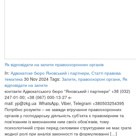
Як відповідати на запити правоохоронних органів
In:
Адвокатске бюро Яновський і партнери
,
Статті правова
тематика
30 Nov 2024
Tags:
Запити
,
правоохороні органи
,
Як
відповідати на запити
контакти Адвокатського бюро “Яновський і партнери” +38 (032)
247-01-00; +38 (067) 000-13-27 е-
mail: yp@zkg.ua WhatsApp, Viber, Telegram +380503254395
Потрібно розуміти – не завжди втручання правоохоронних
органів у господарську діяльність суб’єкта є правомірним та
пов’язаним із виконанням ним своїх обов’язків, тому
психологічний страх перед силовими структурами не має грати
жодної ролі при аналізі законності та формулюванні […]