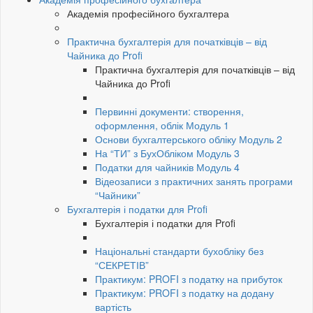
Академія професійного бухгалтера
Практична бухгалтерія для початківців – від
Чайника до Profi
Практична бухгалтерія для початківців – від
Чайника до Profi
Первинні документи: створення,
оформлення, облік Модуль 1
Основи бухгалтерського обліку Модуль 2
На “ТИ” з БухОбліком Модуль 3
Податки для чайників Модуль 4
Відеозаписи з практичних занять програми
“Чайники”
Бухгалтерія і податки для Profi
Бухгалтерія і податки для Profi
Національні стандарти бухобліку без
“СЕКРЕТІВ”
Практикум: PROFI з податку на прибуток
Практикум: PROFI з податку на додану
вартість