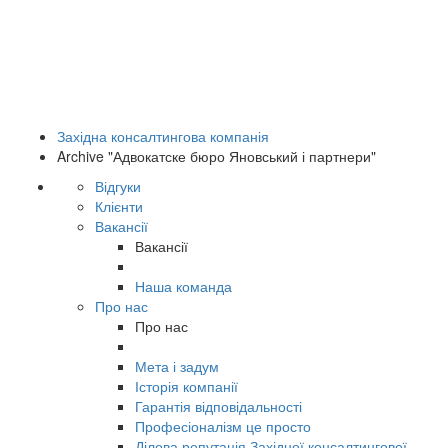
Західна консалтингова компанія
Archive "Адвокатске бюро Яновський і партнери"
Відгуки
Клієнти
Вакансії
Вакансії
Наша команда
Про нас
Про нас
Мета і задум
Історія компанії
Гарантія відповідальності
Професіоналізм це просто
Ділова репутація Західної консалтингової