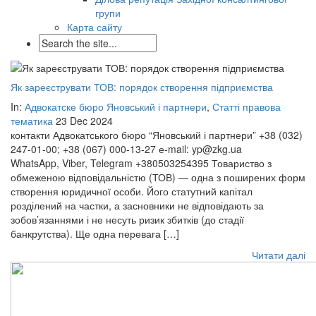
групи
Карта сайту
Як зареєструвати ТОВ: порядок створення підприємства
In:
Адвокатске бюро Яновський і партнери
,
Статті правова
тематика
23 Dec 2024
контакти Адвокатського бюро “Яновський і партнери” +38 (032)
247-01-00; +38 (067) 000-13-27 е-mail: yp@zkg.ua
WhatsApp, Viber, Telegram +380503254395 Товариство з
обмеженою відповідальністю (ТОВ) — одна з поширених форм
створення юридичної особи. Його статутний капітал
розділений на частки, а засновники не відповідають за
зобов’язаннями і не несуть ризик збитків (до стадії
банкрутства). Ще одна перевага […]
Читати далі