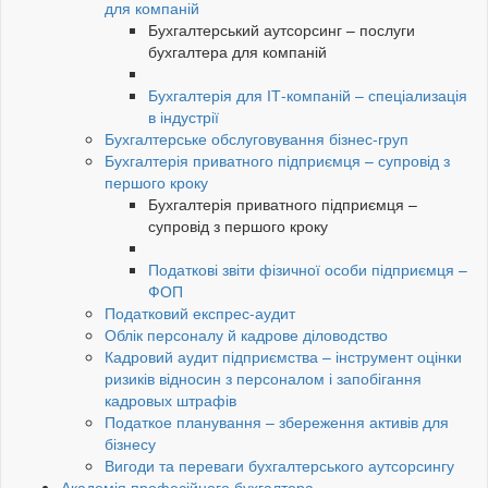
для компаній
Бухгалтерський аутсорсинг – послуги
бухгалтера для компаній
Бухгалтерія для ІТ-компаній – спеціализація
в індустрії
Бухгалтерське обслуговування бізнес-груп
Бухгалтерія приватного підприємця – супровід з
першого кроку
Бухгалтерія приватного підприємця –
супровід з першого кроку
Податкові звіти фізичної особи підприємця –
ФОП
Податковий експрес-аудит
Облік персоналу й кадрове діловодство
Кадровий аудит підприємства – інструмент оцінки
ризиків відносин з персоналом і запобігання
кадровых штрафів
Податкое планування – збереження активів для
бізнесу
Вигоди та переваги бухгалтерського аутсорсингу
Академія професійного бухгалтера