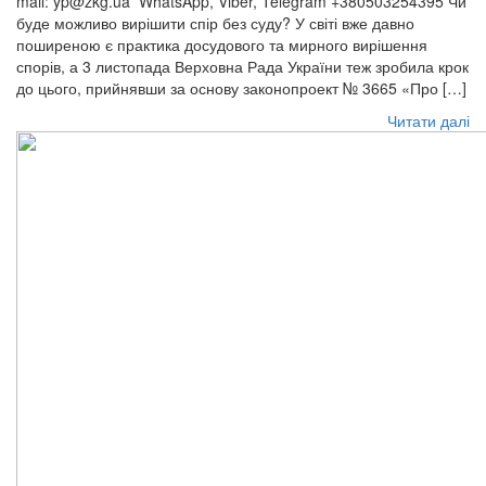
mail: yp@zkg.ua WhatsApp, Viber, Telegram +380503254395 Чи
буде можливо вирішити спір без суду? У світі вже давно
поширеною є практика досудового та мирного вирішення
спорів, а 3 листопада Верховна Рада України теж зробила крок
до цього, прийнявши за основу законопроект № 3665 «Про […]
Читати далі