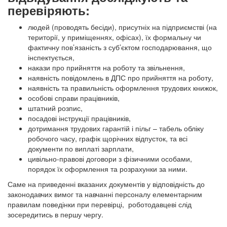
перевіряють:
людей (проводять бесіди), присутніх на підприємстві (на
території, у приміщеннях, офісах), їх формальну чи
фактичну пов’язаність з суб’єктом господарювання, що
інспектується,
накази про прийняття на роботу та звільнення,
наявність повідомлень в ДПС про прийняття на роботу,
наявність та правильність оформлення трудових книжок,
особові справи працівників,
штатний розпис,
посадові інструкції працівників,
дотримання трудових гарантій і пільг – табель обліку
робочого часу, графік щорічних відпусток, та всі
документи по виплаті зарплати,
цивільно-правові договори з фізичними особами,
порядок їх оформлення та розрахунки за ними.
Саме на приведенні вказаних документів у відповідність до
законодавчих вимог та навчанні персоналу елементарним
правилам поведінки при перевірці, роботодавцеві слід
зосередитись в першу чергу.