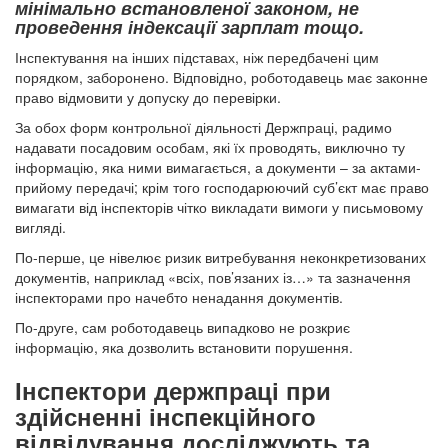
мінімально встановленої законом, не
проведення індексації зарплат тощо.
Інспектування на інших підставах, ніж передбачені цим
порядком, заборонено. Відповідно, роботодавець має законне
право відмовити у допуску до перевірки.
За обох форм контрольної діяльності Держпраці, радимо
надавати посадовим особам, які їх проводять, виключно ту
інформацію, яка ними вимагається, а документи – за актами-
прийому передачі; крім того господарюючий суб’єкт має право
вимагати від інспекторів чітко викладати вимоги у письмовому
вигляді.
По-перше, це нівелює ризик витребування неконкретизованих
документів, наприклад «всіх, пов’язаних із…» та зазначення
інспекторами про начебто ненадання документів.
По-друге, сам роботодавець випадково не розкриє
інформацію, яка дозволить встановити порушення.
Інспектори держпраці при
здійсненні інспекційного
відвідування досліджують та