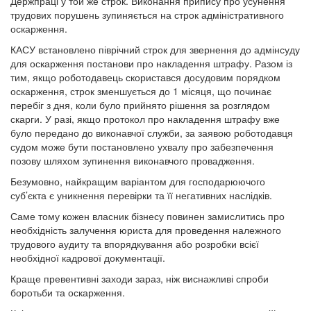
Держпраці у той же строк. Виконання припису про усунення
трудових порушень зупиняється на строк адміністративного
оскарження.
КАСУ встановлено піврічний строк для звернення до адмінсуду
для оскарження постанови про накладення штрафу. Разом із
тим, якщо роботодавець скористався досудовим порядком
оскарження, строк зменшується до 1 місяця, що починає
перебіг з дня, коли було прийнято рішення за розглядом
скарги. У разі, якщо протокол про накладення штрафу вже
було передано до виконавчої служби, за заявою роботодавця
судом може бути постановлено ухвалу про забезпечення
позову шляхом зупинення виконавчого провадження.
Безумовно, найкращим варіантом для господарюючого
суб’єкта є уникнення перевірки та її негативних наслідків.
Саме тому кожен власник бізнесу повинен замислитись про
необхідність залучення юриста для проведення належного
трудового аудиту та впорядкування або розробки всієї
необхідної кадрової документації.
Краще превентивні заходи зараз, ніж виснажливі спроби
боротьби та оскарження.