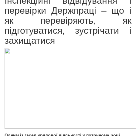
перевірки Держпраці – що і
як перевіряють, як
підготуватися, зустрічати і
захищатися
Одним із гасел урядової діяльності у поточному році