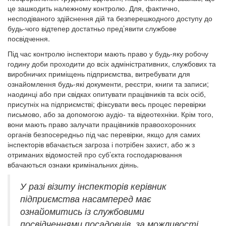
це зашкодить належному контролю. Для, фактично,
несподіваного здійснення дій та безперешкодного доступу до
будь-чого відтепер достатньо пред’явити службове
посвідчення.
Під час контролю інспектори мають право у будь-яку робочу
годину доби проходити до всіх адміністративних, службових та
виробничих приміщень підприємства, витребувати для
ознайомлення будь-які документи, реєстри, книги та записи;
наодинці або при свідках опитувати працівників та всіх осіб,
присутніх на підприємстві; фіксувати весь процес перевірки
письмово, або за допомогою аудіо- та відеотехніки. Крім того,
вони мають право залучати працівників правоохоронних
органів безпосередньо під час перевірки, якщо для самих
інспекторів вбачається загроза і потрібен захист, або ж з
отриманих відомостей про суб’єкта господарювання
вбачаються ознаки кримінальних діянь.
У разі візиту інспекторів керівник
підприємства насамперед має
ознайомитись із службовими
посвідченнями посадовців, за можливості