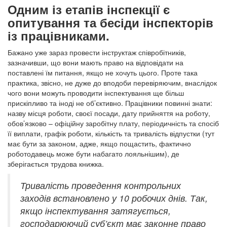
Одним із етапів інспекції є
опитування та бесіди інспекторів
із працівниками.
Бажано уже зараз провести інструктаж співробітників,
зазначивши, що вони мають право на відповідати на
поставлені їм питання, якщо не хочуть цього. Проте така
практика, звісно, не дуже до вподоби перевіряючим, внаслідок
чого вони можуть проводити інспектування ще більш
прискіпливо та іноді не об’єктивно. Працівники повинні знати:
назву місця роботи, своєї посади, дату прийняття на роботу,
обов’язково – офіційну заробітну плату, періодичність та спосіб
її виплати, графік роботи, кількість та тривалість відпустки (тут
має бути за законом, адже, якщо пощастить, фактично
роботодавець може бути набагато лояльнішим), де
зберігається трудова книжка.
Тривалість проведення контрольних
заходів встановлено у 10 робочих днів. Так,
якщо інспектування затягується,
господарюючий суб’єкт має законне право