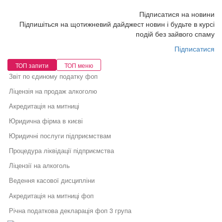
Підписатися на новини
Підпишіться на щотижневий дайджест новин і будьте в курсі
подій без зайвого спаму
Підписатися
ТОП запити
ТОП меню
Звіт по єдиному податку фоп
Ліцензія на продаж алкоголю
Акредитація на митниці
Юридична фірма в києві
Юридичні послуги підприємствам
Процедура ліквідації підприємства
Ліцензії на алкоголь
Ведення касової дисципліни
Акредитація на митниці фоп
Річна податкова декларація фоп 3 група