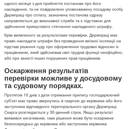
одного місяця з дня прийняття постанови про його
накладення, та не повідомлено уповноважену посадову особу
Держпраці про сплату, зазначена постанова одразу
направляється до виконавчої служби та є підставою для
здійснення примусового стягнення накладеного штрафу.
Крім виявленого за результатами перевірки, Держпраці має
право накладати штрафи без проведення виїзної інспекції на
підставі рішення суду про оформлення трудових відносин із
працівником, який здійснював свої трудові функції неофіційно,
або при захисті інших порушених прав працівників.
Оскарження результатів
перевірки можливе у досудовому
та судовому порядках.
Протягом 10 днів з дати отримання припису господарюючий
суб’єкт має право звернутись зі скаргою до керівника або його
заступника відповідного територіального органу Держпраці.
Скарга розглядається у 30-денний строк. Якщо результат
виявився негативним, таке рішення може бути оскаржене
безпосередньо до керівника або заступника керівника