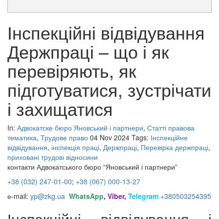
Інспекційні відвідування
Держпраці – що і як
перевіряють, як
підготуватися, зустрічати
і захищатися
In:
Адвокатске бюро Яновський і партнери
,
Статті правова
тематика
,
Трудове право
04 Nov 2024
Tags:
Інспекційне
відвідування
,
інспекція праці
,
Держпраці
,
Перевірка держпраці
,
приховані трудові відносини
контакти Адвокатського бюро “Яновський і партнери”
+38 (032) 247-01-00
;
+38 (067) 000-13-27
е-mail:
yp@zkg.ua
WhatsApp
,
Viber
,
Telegram
+380503254395
Інспекційні відвідування і