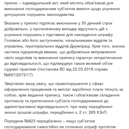
припис – індивідуальний акт, який містить обов’язкові для
виконання господарюючим суб’єктом вимоги щодо усунення
допущених порушень законодавства.
Вказане у приписі підлягає виконанню у 30 денний строк
добровільно, у протилежному випадку відсутність дій з
усунення порушень є підставою для накладення штрафу
Головою або його заступником, начальниками відділів та
управлінь, територіальних відділів Держпраці. Крім того, значна
частина підприємців вважає, що добровільне виправлення
своїх недоліків та виконання припису гарантує непритягнення
до відповідальності, що підтверджує також великий об’єм
судової практики (постанова ВС від 22.03.2018 справа
№697/2073/17).
Звертаємо вашу увагу, що правопорушення у сфері
оформлення працівників та виплат заробітної плати тягнуть за
собою, крім видання припису, також і обов’язкове складення
протоколу та притягнення суб’єкта господарювання до
адміністративної відповідальності, при чому передбачені
значні грошові штрафи, передбачені ч. 2 ст. 265 КЗпП.
Порядком №823 передбачено – якщо суб’єктом
господарювання самостійно не сплачено штраф протягом