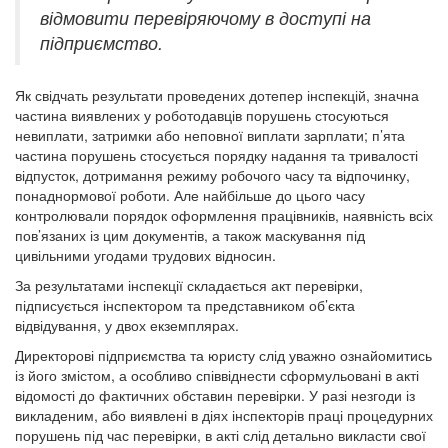
відмовити перевіряючому в доступі на
підприємство.
Як свідчать результати проведених дотепер інспекцій, значна
частина виявлених у роботодавців порушень стосуються
невиплати, затримки або неповної виплати зарплати; п’ята
частина порушень стосується порядку надання та тривалості
відпусток, дотримання режиму робочого часу та відпочинку,
понаднормової роботи. Але найбільше до цього часу
контролювали порядок оформлення працівників, наявність всіх
пов’язаних із цим документів, а також маскування під
цивільними угодами трудових відносин.
За результатами інспекції складається акт перевірки,
підписується інспектором та представником об’єкта
відвідування, у двох екземплярах.
Директорові підприємства та юристу слід уважно ознайомитись
із його змістом, а особливо співвіднести сформульовані в акті
відомості до фактичних обставин перевірки. У разі незгоди із
викладеним, або виявлені в діях інспекторів праці процедурних
порушень під час перевірки, в акті слід детально викласти свої