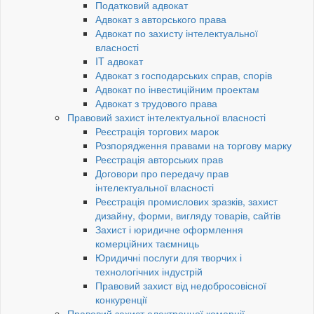
Податковий адвокат
Адвокат з авторського права
Адвокат по захисту інтелектуальної
власності
IT адвокат
Адвокат з господарських справ, спорів
Адвокат по інвестиційним проектам
Адвокат з трудового права
Правовий захист інтелектуальної власності
Реєстрація торгових марок
Розпорядження правами на торгову марку
Реєстрація авторських прав
Договори про передачу прав
інтелектуальної власності
Реєстрація промислових зразків, захист
дизайну, форми, вигляду товарів, сайтів
Захист і юридичне оформлення
комерційних таємниць
Юридичні послуги для творчих і
технологічних індустрій
Правовий захист від недобросовісної
конкуренції
Правовий захист електронної комерції