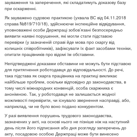
зауваження та заперечення, які складатимуть доказову базу
при оскарженні.
Як зауважено судовою практикою (ухвала ВС від 04.11.2018
справа №819/710/18), здійснюючи інспекційне відвідування,
уповноважені особи Держпраці зобов’язані безпосередньо
виявити наявні порушення, які могли стати підставою
перевірки (у зазначеній справі йде мова про скаргу від
колишніх співробітників), зафіксувати їх факт засобами техніки,
опитати працівників про відомі їм обставини.
Непідтверджені доказами обставини не можуть бути підставою
для притягнення роботодавця до відповідальності. До речі,
така підстава як скарга працівника на практиці викликає
найбільше проблем, оскільки відповідно до законодавства, в
тому числі міжнародних конвенцій, особа скаржника є
анонімною. Так, у роботодавця не залишається жодної
можливості перевірити, чи існувало звернення насправді, або,
наприклад, чи не було воно подано конкурентом.
У разі виявлення порушень трудового законодавства,
зазначених у акті, на основі нього не пізніше ніж на наступний
день після його підписання або дня розгляду заперечень до
акту, посадовою особою Держпраці може бути винесено