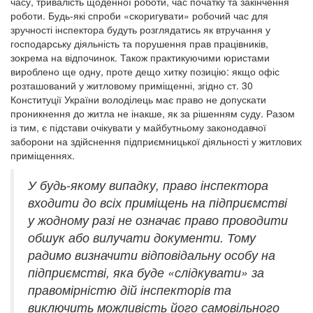
часу, тривалість щоденної роботи, час початку та закінчення
роботи. Будь-які спроби «скоригувати» робочий час для
зручності інспектора будуть розглядатись як втручання у
господарську діяльність та порушення прав працівників,
зокрема на відпочинок. Також практикуючими юристами
вироблено ще одну, проте дещо хитку позицію: якщо офіс
розташований у житловому приміщенні, згідно ст. 30
Конституції України володілець має право не допускати
проникнення до житла не інакше, як за рішенням суду. Разом
із тим, є підстави очікувати у майбутньому законодавчої
заборони на здійснення підприємницької діяльності у житлових
приміщеннях.
У будь-якому випадку, право інспектора
входити до всіх приміщень на підприємстві
у жодному разі не означає право проводити
обшук або вилучати документи. Тому
радимо визначити відповідальну особу на
підприємстві, яка буде «слідкувати» за
правомірністю дій інспекторів та
виключить можливість його самовільного