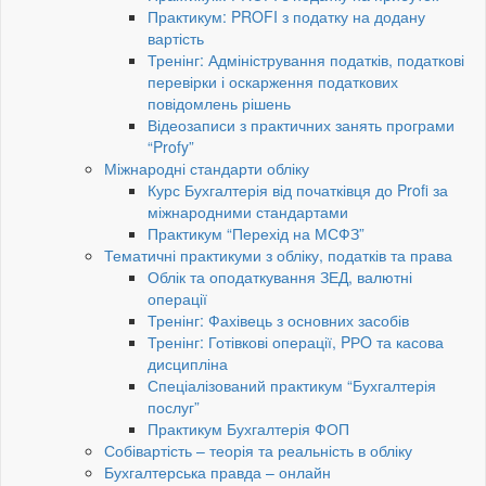
Практикум: PROFI з податку на додану
вартість
Тренінг: Адміністрування податків, податкові
перевірки і оскарження податкових
повідомлень рішень
Відеозаписи з практичних занять програми
“Profy”
Міжнародні стандарти обліку
Курс Бухгалтерія від початківця до Profi за
міжнародними стандартами
Практикум “Перехід на МСФЗ”
Тематичні практикуми з обліку, податків та права
Облік та оподаткування ЗЕД, валютні
операції
Тренінг: Фахівець з основних засобів
Тренінг: Готівкові операції, PРO та касова
дисципліна
Спеціалізований практикум “Бухгалтерія
послуг”
Практикум Бухгалтерія ФОП
Собівартість – теорія та реальність в обліку
Бухгалтерська правда – онлайн