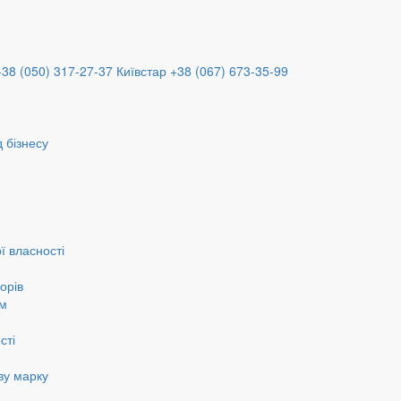
+38 (050) 317-27-37
Київстар +38 (067) 673-35-99
 бізнесу
ї власності
орів
ам
сті
ву марку