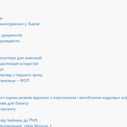
ів
знаходження у Львові
 документів
ерезидента
хгалтера для компаній
іализація в індустрії
уп
провід з першого кроку
ідприємця – ФОП
нт оцінки ризиків відносин з персоналом і запобігання кадровых шт
вів для бізнесу
сорсингу
від Чайника до Profi
оформлення, облік Модуль 1