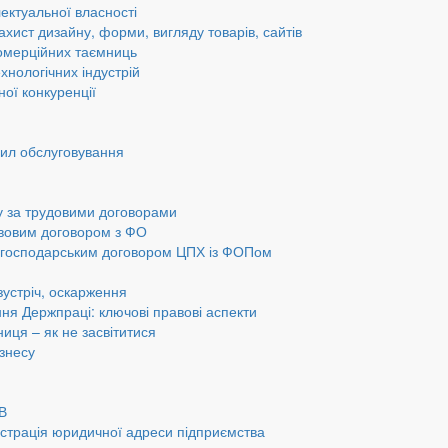
ектуальної власності
ахист дизайну, форми, вигляду товарів, сайтів
омерційних таємниць
хнологічних індустрій
ної конкуренції
вил обслуговування
у за трудовими договорами
авовим договором з ФО
а господарським договором ЦПХ із ФОПом
 зустріч, оскарження
ання Держпраці: ключові правові аспекти
ниця – як не засвітитися
ізнесу
ОВ
страція юридичної адреси підприємства