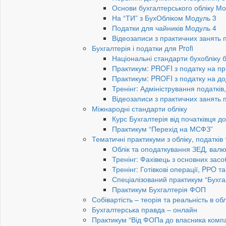
Основи бухгалтерського обліку Мо
На “ТИ” з БухОбліком Модуль 3
Податки для чайників Модуль 4
Відеозаписи з практичних занять 
Бухгалтерія і податки для Profi
Національні стандарти бухобліку 
Практикум: PROFI з податку на пр
Практикум: PROFI з податку на до
Тренінг: Адміністрування податків
Відеозаписи з практичних занять 
Міжнародні стандарти обліку
Курс Бухгалтерія від початківця 
Практикум “Перехід на МСФЗ”
Тематичні практикуми з обліку, податків
Облік та оподаткування ЗЕД, валю
Тренінг: Фахівець з основних засо
Тренінг: Готівкові операції, PРO т
Спеціалізований практикум “Бухга
Практикум Бухгалтерія ФОП
Собівартість – теорія та реальність в обл
Бухгалтерська правда – онлайн
Практикум “Від ФОПа до власника компан