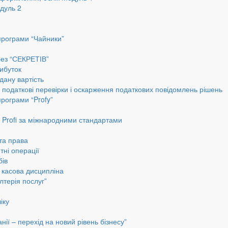
дуль 2
програми “Чайники”
без “СЕКРЕТІВ”
ибуток
дану вартість
, податкові перевірки і оскарження податкових повідомлень рішень
програми “Profy”
до Profi за міжнародними стандартами
 та права
тні операції
бів
а касова дисципліна
лтерія послуг”
іку
ії – перехід на новий рівень бізнесу”