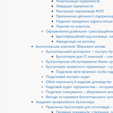
Реорганізація підприємств
Ліквідація підприємств
Реєстрація підприємців ФОП
Припинення діяльності підприємц
Надання юридичної адреси місце
Ліцензія на алкоголь
Оформлення дозвільних і реєстраційних
Ідентифікаційний код іноземця, н
Акредитація на митниці
Бухгалтерська компанія Збережені активи
Бухгалтерський аутсорсинг – послуги бу
Бухгалтерія для ІТ-компаній – спец
Бухгалтерське обслуговування бізнес-гр
Бухгалтерія приватного підприємця – су
Податкові звіти фізичної особи п
Податковий експрес-аудит
Облік персоналу й кадрове діловодство
Кадровий аудит підприємства – інструме
Податкое планування – збереження акти
Вигоди та переваги бухгалтерського аут
Академія професійного бухгалтера
Практична бухгалтерія для початківців – 
Первинні документи: створення, 