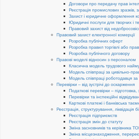
Договори про передачу прав інтел
Реєстрація промислових зразків, з
Захист і юридичне оформлення к
Юридичні послуги для творчих і те
Правовий захист від недобросовіс
Правовий захист електронної комерції
Розробка публічних оферт
Розробка правил торгівлі або пра
Розробка публічного договору
Правові моделі відносин з персоналом
Класична модель трудового найм
Модель співпраці за цивільно-пр
Модель співпраці роботодавця з
Перевірки – від зустрічі до оскарження
Податкові перевірки – підготовка,
Перевірки та інспекційні відвідув
Карткові платежі і банківська таєм
Реєстрація, структурування, ліквідація б
Реєстрація підприємств
Реєстрація змін до статуту
Зміна засновників та керівника Т
Зміна місцезнаходження, перереє