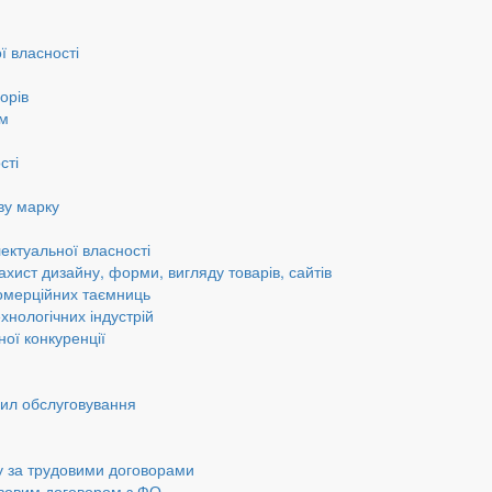
ї власності
орів
ам
сті
ву марку
ектуальної власності
ахист дизайну, форми, вигляду товарів, сайтів
омерційних таємниць
хнологічних індустрій
ної конкуренції
вил обслуговування
у за трудовими договорами
авовим договором з ФО