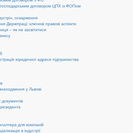
а господарським договором ЦПХ із ФОПом
 зустріч, оскарження
ання Держпраці: ключові правові аспекти
ниця – як не засвітитися
ізнесу
ОВ
страція юридичної адреси підприємства
ів
знаходження у Львові
 документів
ерезидента
хгалтера для компаній
іализація в індустрії