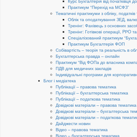
Курс Бухгалтерія від початківця 
Практикум “Перехід на МСФЗ”
Тематичні практикуми з обліку, податків
Облік та оподаткування ЗЕД, валю
Тренінг: Фахівець з основних засо
Тренінг: Готівкові операції, PРO т
Спеціалізований практикум “Бухга
Практикум Бухгалтерія ФОП
Собівартість – теорія та реальність в обл
Бухгалтерська правда – онлайн
Практикум “Від ФОПа до власника компан
ПДВ для медичних закладів
Індивідуальні програми для корпоратив
Блог і медіатека
Публікації – правова тематика
Публікації – бухгалтерська тематика
Публікації – податкова тематика
Довідкові матеріали – правова тематика
Довідкові матеріали – бухгалтерська те
Довідкові матеріали – податкова темати
Дайджести новин
Відео – правова тематика
Відео – бухгалтерська тематика