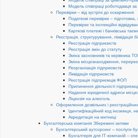
Модель співпраці роботодавця з
Перевірки – від зустрічі до оскарження
Податкові перевірки – підготовка,
Перевірки та інспекційні відвідув
Карткові платежі і банківська таєм
Реєстрація, структурування, ліквідація б
Реєстрація підприємств
Реєстрація змін до статуту
Зміна засновників та керівника Т
Зміна місцезнаходження, перереє
Реорганізація підприємств
Ліквідація підприємств
Реєстрація підприємців ФОП
Припинення діяльності підприємц
Надання юридичної адреси місце
Ліцензія на алкоголь
Оформлення дозвільних і реєстраційних
Ідентифікаційний код іноземця, н
Акредитація на митниці
Бухгалтерська компанія Збережені активи
Бухгалтерський аутсорсинг – послуги бу
Бухгалтерія для ІТ-компаній – спец