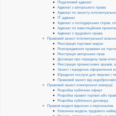
Податковий адвокат
Адвокат з авторського права
Адвокат по захисту інтелектуально
IT адвокат
Адвокат з господарських справ, сп
Адвокат по інвестиційним проект
Адвокат з трудового права
Правовий захист інтелектуальної власно
Реєстрація торгових марок
Розпорядження правами на торго
Реєстрація авторських прав
Договори про передачу прав інтел
Реєстрація промислових зразків, з
Захист і юридичне оформлення к
Юридичні послуги для творчих і те
Правовий захист від недобросовіс
Правовий захист електронної комерції
Розробка публічних оферт
Розробка правил торгівлі або пра
Розробка публічного договору
Правові моделі відносин з персоналом
Класична модель трудового найм
Модель співпраці за цивільно-пр