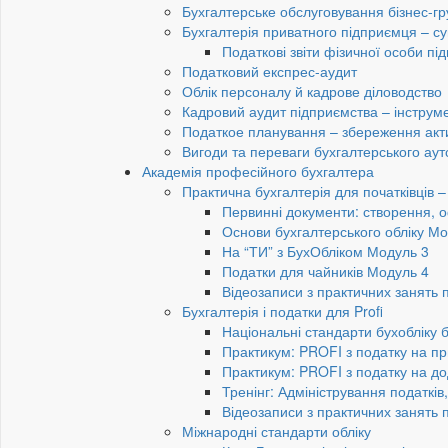
Бухгалтерське обслуговування бізнес-гр
Бухгалтерія приватного підприємця – су
Податкові звіти фізичної особи п
Податковий експрес-аудит
Облік персоналу й кадрове діловодство
Кадровий аудит підприємства – інструме
Податкое планування – збереження акти
Вигоди та переваги бухгалтерського аут
Академія професійного бухгалтера
Практична бухгалтерія для початківців – 
Первинні документи: створення, 
Основи бухгалтерського обліку Мо
На “ТИ” з БухОбліком Модуль 3
Податки для чайників Модуль 4
Відеозаписи з практичних занять 
Бухгалтерія і податки для Profi
Національні стандарти бухобліку 
Практикум: PROFI з податку на пр
Практикум: PROFI з податку на до
Тренінг: Адміністрування податків
Відеозаписи з практичних занять 
Міжнародні стандарти обліку