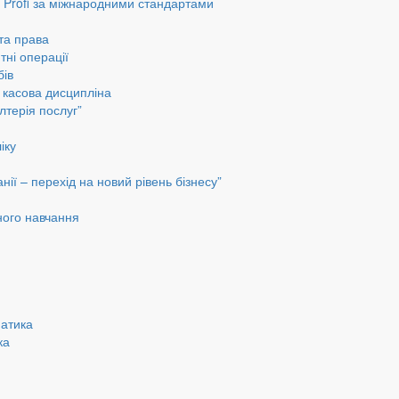
до Profi за міжнародними стандартами
 та права
тні операції
бів
а касова дисципліна
лтерія послуг”
іку
ії – перехід на новий рівень бізнесу”
ного навчання
матика
ка