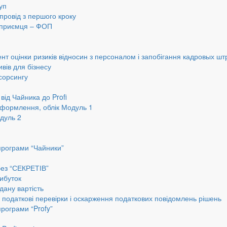
уп
провід з першого кроку
ідприємця – ФОП
нт оцінки ризиків відносин з персоналом і запобігання кадровых шт
вів для бізнесу
сорсингу
від Чайника до Profi
оформлення, облік Модуль 1
дуль 2
програми “Чайники”
без “СЕКРЕТІВ”
ибуток
дану вартість
, податкові перевірки і оскарження податкових повідомлень рішень
програми “Profy”