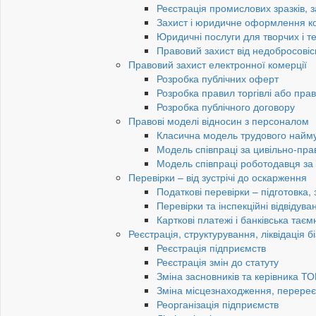
Реєстрація промислових зразків, з
Захист і юридичне оформлення к
Юридичні послуги для творчих і те
Правовий захист від недобросовіс
Правовий захист електронної комерції
Розробка публічних оферт
Розробка правил торгівлі або пра
Розробка публічного договору
Правові моделі відносин з персоналом
Класична модель трудового найм
Модель співпраці за цивільно-пр
Модель співпраці роботодавця з
Перевірки – від зустрічі до оскарження
Податкові перевірки – підготовка,
Перевірки та інспекційні відвідув
Карткові платежі і банківська таєм
Реєстрація, структурування, ліквідація б
Реєстрація підприємств
Реєстрація змін до статуту
Зміна засновників та керівника Т
Зміна місцезнаходження, перереє
Реорганізація підприємств