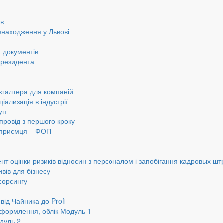
ів
знаходження у Львові
 документів
ерезидента
хгалтера для компаній
іализація в індустрії
уп
провід з першого кроку
ідприємця – ФОП
нт оцінки ризиків відносин з персоналом і запобігання кадровых шт
вів для бізнесу
сорсингу
від Чайника до Profi
оформлення, облік Модуль 1
дуль 2