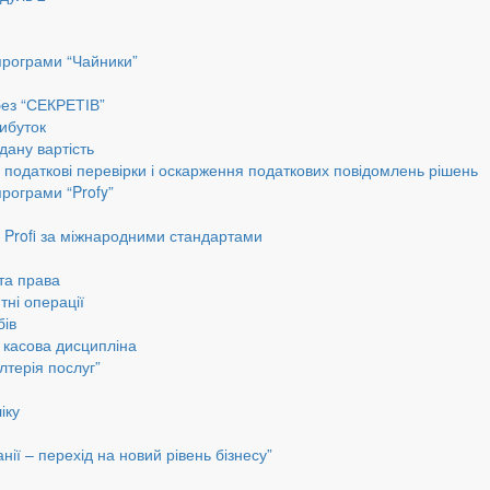
програми “Чайники”
без “СЕКРЕТІВ”
ибуток
дану вартість
, податкові перевірки і оскарження податкових повідомлень рішень
програми “Profy”
до Profi за міжнародними стандартами
 та права
тні операції
бів
а касова дисципліна
лтерія послуг”
іку
ії – перехід на новий рівень бізнесу”