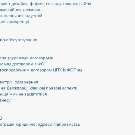
ахист дизайну, форми, вигляду товарів, сайтів
омерційних таємниць
хнологічних індустрій
ної конкуренції
вил обслуговування
у за трудовими договорами
авовим договором з ФО
а господарським договором ЦПХ із ФОПом
 зустріч, оскарження
ання Держпраці: ключові правові аспекти
ниця – як не засвітитися
ізнесу
ОВ
страція юридичної адреси підприємства