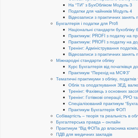
На “ТИ” з БухОбліком Модуль 3
Податки для чайників Модуль 4
Відеозаписи з практичних занять 
Бухгалтерія і податки для Profi
Національні стандарти бухобліку 
Практикум: PROFI з податку на пр
Практикум: PROFI з податку на до
Тренінг: Адміністрування податків
Відеозаписи з практичних занять 
Міжнародні стандарти обліку
Курс Бухгалтерія від початківця 
Практикум “Перехід на МСФЗ”
Тематичні практикуми з обліку, податків
Облік та оподаткування ЗЕД, валю
Тренінг: Фахівець з основних засо
Тренінг: Готівкові операції, PРO т
Спеціалізований практикум “Бухга
Практикум Бухгалтерія ФОП
Собівартість – теорія та реальність в обл
Бухгалтерська правда – онлайн
Практикум “Від ФОПа до власника компан
ПДВ для медичних закладів