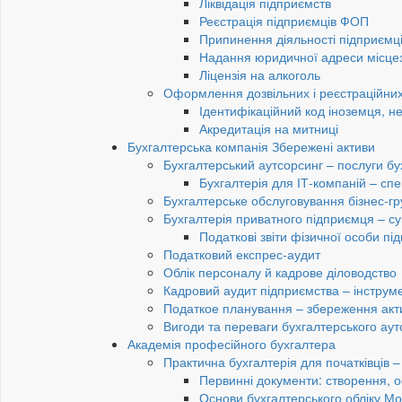
Ліквідація підприємств
Реєстрація підприємців ФОП
Припинення діяльності підприємц
Надання юридичної адреси місце
Ліцензія на алкоголь
Оформлення дозвільних і реєстраційних
Ідентифікаційний код іноземця, н
Акредитація на митниці
Бухгалтерська компанія Збережені активи
Бухгалтерський аутсорсинг – послуги бу
Бухгалтерія для ІТ-компаній – спец
Бухгалтерське обслуговування бізнес-гр
Бухгалтерія приватного підприємця – су
Податкові звіти фізичної особи п
Податковий експрес-аудит
Облік персоналу й кадрове діловодство
Кадровий аудит підприємства – інструме
Податкое планування – збереження акти
Вигоди та переваги бухгалтерського аут
Академія професійного бухгалтера
Практична бухгалтерія для початківців – 
Первинні документи: створення, 
Основи бухгалтерського обліку Мо