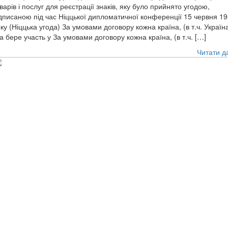
варів і послуг для реєстрації знаків, яку було прийнято угодою,
дписаною під час Ніццької дипломатичної конференції 15 червня 1
ку (Ніццька угода) За умовами договору кожна країна, (в т.ч. Україна
а бере участь у За умовами договору кожна країна, (в т.ч. […]
Читати д