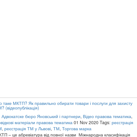
 таке МКТП? Як правильно обирати товари і послуги для захисту
? (відеопублікація)
:
Адвокатске бюро Яновський і партнери
,
Відео правова тематика
,
відкові матеріали правова тематика
01 Nov 2020
Tags:
реєстрація
М
,
реєстрація ТМ у Львові
,
ТМ
,
Торгова марка
ТП – це абревіатура від повної назви Міжнародна класифікація