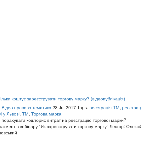
ільки коштує зареєструвати торгову марку? (відеопублікація)
:
Відео правова тематика
28 Jul 2017
Tags:
реєстрація ТМ
,
реєстрац
 у Львові
,
ТМ
,
Торгова марка
 порахувати кошторис витрат на реєстрацію торгової марки?
агмент з вебінару “Як зареєструвати торгову марку” Лектор: Олексі
новський