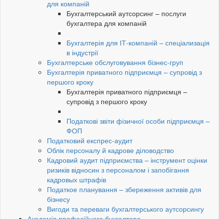
для компаній
Бухгалтерський аутсорсинг – послуги
бухгалтера для компаній
Бухгалтерія для ІТ-компаній – спеціализація
в індустрії
Бухгалтерське обслуговування бізнес-груп
Бухгалтерія приватного підприємця – супровід з
першого кроку
Бухгалтерія приватного підприємця –
супровід з першого кроку
Податкові звіти фізичної особи підприємця –
ФОП
Податковий експрес-аудит
Облік персоналу й кадрове діловодство
Кадровий аудит підприємства – інструмент оцінки
ризиків відносин з персоналом і запобігання
кадровых штрафів
Податкое планування – збереження активів для
бізнесу
Вигоди та переваги бухгалтерського аутсорсингу
Академія професійного бухгалтера