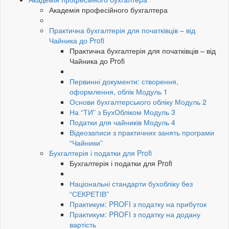
Академія професійного бухгалтера
Практична бухгалтерія для початківців – від
Чайника до Profi
Практична бухгалтерія для початківців – від
Чайника до Profi
Первинні документи: створення,
оформлення, облік Модуль 1
Основи бухгалтерського обліку Модуль 2
На “ТИ” з БухОбліком Модуль 3
Податки для чайників Модуль 4
Відеозаписи з практичних занять програми
“Чайники”
Бухгалтерія і податки для Profi
Бухгалтерія і податки для Profi
Національні стандарти бухобліку без
“СЕКРЕТІВ”
Практикум: PROFI з податку на прибуток
Практикум: PROFI з податку на додану
вартість