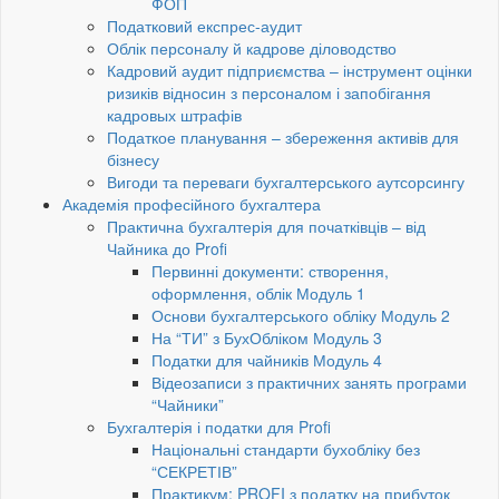
ФОП
Податковий експрес-аудит
Облік персоналу й кадрове діловодство
Кадровий аудит підприємства – інструмент оцінки
ризиків відносин з персоналом і запобігання
кадровых штрафів
Податкое планування – збереження активів для
бізнесу
Вигоди та переваги бухгалтерського аутсорсингу
Академія професійного бухгалтера
Практична бухгалтерія для початківців – від
Чайника до Profi
Первинні документи: створення,
оформлення, облік Модуль 1
Основи бухгалтерського обліку Модуль 2
На “ТИ” з БухОбліком Модуль 3
Податки для чайників Модуль 4
Відеозаписи з практичних занять програми
“Чайники”
Бухгалтерія і податки для Profi
Національні стандарти бухобліку без
“СЕКРЕТІВ”
Практикум: PROFI з податку на прибуток