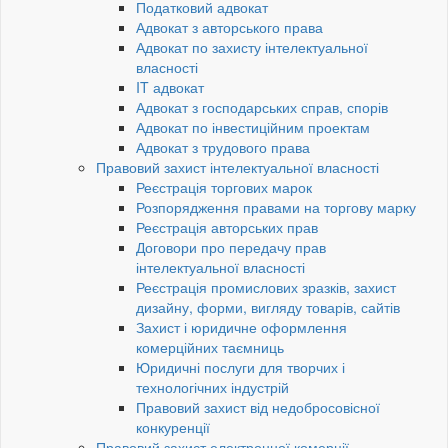
Податковий адвокат
Адвокат з авторського права
Адвокат по захисту інтелектуальної
власності
IT адвокат
Адвокат з господарських справ, спорів
Адвокат по інвестиційним проектам
Адвокат з трудового права
Правовий захист інтелектуальної власності
Реєстрація торгових марок
Розпорядження правами на торгову марку
Реєстрація авторських прав
Договори про передачу прав
інтелектуальної власності
Реєстрація промислових зразків, захист
дизайну, форми, вигляду товарів, сайтів
Захист і юридичне оформлення
комерційних таємниць
Юридичні послуги для творчих і
технологічних індустрій
Правовий захист від недобросовісної
конкуренції
Правовий захист електронної комерції