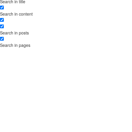
Search in title
зоні .UA
Ліцензійний договір на
Search in content
використання твору
Отримання вигод від прав
інтелектуальної власності:
Search in posts
розробка та реєстрація
ліцензійних договорів
Search in pages
Розробка договорів
франчайзингу для комерційної
концесії – правові аспекти
Порядок реєстрації
торговельної марки
Договір на використання
торгової марки
Отримання ліцензії на
медичну практику
Поділ заявки на торгову марку
за різними класами товарів і
послуг
Поділ заявки на торгову марку
між партнерами