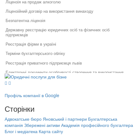
Ліцензія на продаж алкоголю
Ліцензійний договір на використання винаходу
Безпатентна ліцензія
Державну реєстрацію юридичних осіб та фізичних осіб
підприємців
Реєстрація фірми в україні
Терміни бухгалтерського обліку
Реєстрація приватного підприємця львів
Електронні документи особливості створення та використання
Юридичні послуги для бізнесу
Юридичний супровід бізнесу
Послуги адвокатів
Послуги адвоката
Як правильно укласти договір
Правовий захист інтелектуальної
Бухгалтерські та консалтингові послуги це
у бізнесі
власності
Профіль компанії в Google
Правовий захист електронної
Договір трудового найму
Специфіка реєстрації
комерції
Сторінки
потужностей та ведення
Порядок державної реєстрації фізичної особи підприємця
Реєстрація, структурування,
державного реєстру: поради
ліквідація бізнесу
фахівців
Як зареєструвати касовий апарат
Адвокатське бюро Яновський і партнери
Бухгалтерська
Бухгалтерська компанія Збережені
компанія Збережені активи
Академія професійного бухгалтера
Порядок звільнення директора
активи
Оскарження акту перевірки податкової
Блог і медіатека
Карта сайту
тов
Академія професійного бухгалтера
Ведення бухгалтерського обліку фоп