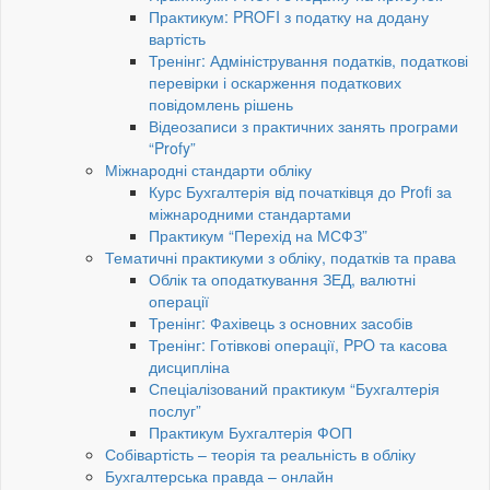
Практикум: PROFI з податку на додану
вартість
Тренінг: Адміністрування податків, податкові
перевірки і оскарження податкових
повідомлень рішень
Відеозаписи з практичних занять програми
“Profy”
Міжнародні стандарти обліку
Курс Бухгалтерія від початківця до Profi за
міжнародними стандартами
Практикум “Перехід на МСФЗ”
Тематичні практикуми з обліку, податків та права
Облік та оподаткування ЗЕД, валютні
операції
Тренінг: Фахівець з основних засобів
Тренінг: Готівкові операції, PРO та касова
дисципліна
Спеціалізований практикум “Бухгалтерія
послуг”
Практикум Бухгалтерія ФОП
Собівартість – теорія та реальність в обліку
Бухгалтерська правда – онлайн