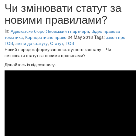
Чи змінювати статут за
новими правилами?
In:
Адвокатске бюро Яновський і партнери
,
Відео правова
тематика
,
Корпоративне право
24 May 2018
Tags:
закон про
ТОВ
,
зміни до статуту
,
Статут
,
ТОВ
Новий порядок формування статутного капіталу – Чи
змінювати статут за новими правилами?
Дізнайтесь із відеозапису: