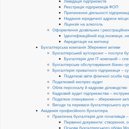
Ліквідація підприємств
Реєстрація підприємців ФОП
Припинення діяльності підприємц
Надання юридичної адреси місце
Ліцензія на алкоголь
Оформлення дозвільних і реєстраційних
Ідентифікаційний код іноземця, н
Акредитація на митниці
Бухгалтерська компанія Збережені активи
Бухгалтерський аутсорсинг – послуги бу
Бухгалтерія для ІТ-компаній – спец
Бухгалтерське обслуговування бізнес-гр
Бухгалтерія приватного підприємця – су
Податкові звіти фізичної особи п
Податковий експрес-аудит
Облік персоналу й кадрове діловодство
Кадровий аудит підприємства – інструме
Податкое планування – збереження акти
Вигоди та переваги бухгалтерського аут
Академія професійного бухгалтера
Практична бухгалтерія для початківців – 
Первинні документи: створення, 
Основи бухгалтерського обліку Мо