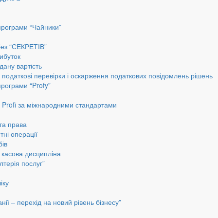
програми “Чайники”
без “СЕКРЕТІВ”
ибуток
дану вартість
, податкові перевірки і оскарження податкових повідомлень рішень
програми “Profy”
до Profi за міжнародними стандартами
 та права
тні операції
бів
а касова дисципліна
лтерія послуг”
іку
ії – перехід на новий рівень бізнесу”