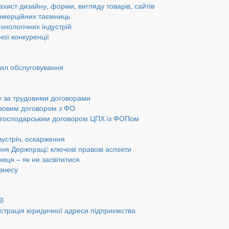
ахист дизайну, форми, вигляду товарів, сайтів
омерційних таємниць
хнологічних індустрій
ної конкуренції
вил обслуговування
у за трудовими договорами
авовим договором з ФО
а господарським договором ЦПХ із ФОПом
 зустріч, оскарження
ання Держпраці: ключові правові аспекти
ниця – як не засвітитися
ізнесу
ОВ
страція юридичної адреси підприємства