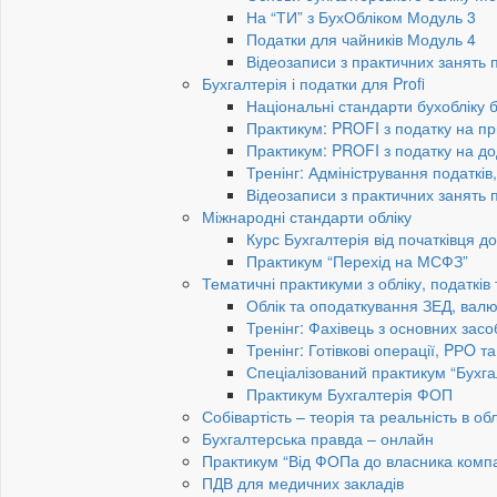
На “ТИ” з БухОбліком Модуль 3
Податки для чайників Модуль 4
Відеозаписи з практичних занять 
Бухгалтерія і податки для Profi
Національні стандарти бухобліку 
Практикум: PROFI з податку на пр
Практикум: PROFI з податку на до
Тренінг: Адміністрування податків
Відеозаписи з практичних занять 
Міжнародні стандарти обліку
Курс Бухгалтерія від початківця 
Практикум “Перехід на МСФЗ”
Тематичні практикуми з обліку, податків
Облік та оподаткування ЗЕД, валю
Тренінг: Фахівець з основних засо
Тренінг: Готівкові операції, PРO т
Спеціалізований практикум “Бухга
Практикум Бухгалтерія ФОП
Собівартість – теорія та реальність в обл
Бухгалтерська правда – онлайн
Практикум “Від ФОПа до власника компан
ПДВ для медичних закладів