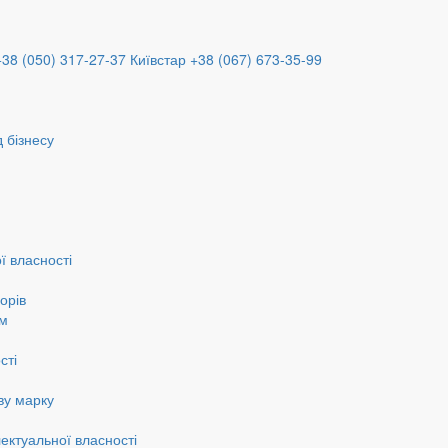
+38 (050) 317-27-37
Київстар +38 (067) 673-35-99
 бізнесу
ї власності
орів
ам
сті
ву марку
ектуальної власності