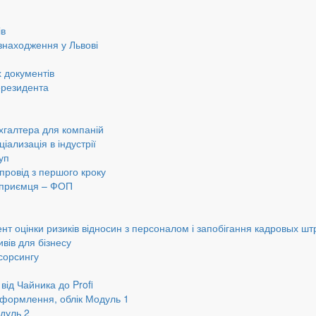
ів
знаходження у Львові
 документів
ерезидента
хгалтера для компаній
іализація в індустрії
уп
провід з першого кроку
ідприємця – ФОП
нт оцінки ризиків відносин з персоналом і запобігання кадровых шт
вів для бізнесу
сорсингу
від Чайника до Profi
оформлення, облік Модуль 1
дуль 2