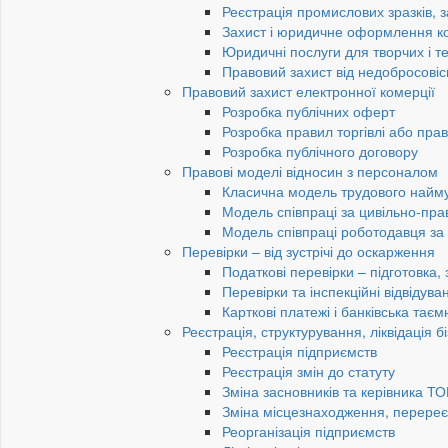
Реєстрація промислових зразків, з
Захист і юридичне оформлення к
Юридичні послуги для творчих і те
Правовий захист від недобросовіс
Правовий захист електронної комерції
Розробка публічних оферт
Розробка правил торгівлі або пра
Розробка публічного договору
Правові моделі відносин з персоналом
Класична модель трудового найм
Модель співпраці за цивільно-пр
Модель співпраці роботодавця з
Перевірки – від зустрічі до оскарження
Податкові перевірки – підготовка,
Перевірки та інспекційні відвідув
Карткові платежі і банківська таєм
Реєстрація, структурування, ліквідація б
Реєстрація підприємств
Реєстрація змін до статуту
Зміна засновників та керівника Т
Зміна місцезнаходження, перереє
Реорганізація підприємств