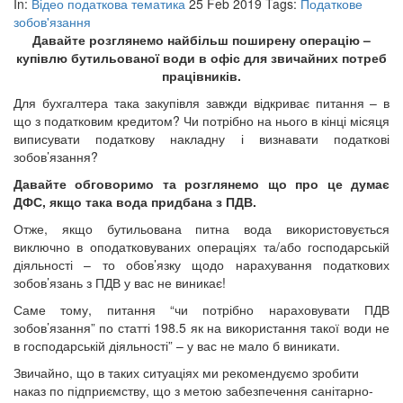
In:
Відео податкова тематика
25 Feb 2019
Tags:
Податкове
зобов'язання
Давайте розглянемо найбільш поширену операцію –
купівлю бутильованої води в офіс для звичайних потреб
працівників.
Для бухгалтера така закупівля завжди відкриває питання – в
що з податковим кредитом? Чи потрібно на нього в кінці місяця
виписувати податкову накладну і визнавати податкові
зобов’язання?
Давайте обговоримо та розглянемо що про це думає
ДФС, якщо така вода придбана з ПДВ.
Отже, якщо бутильована питна вода використовується
виключно в оподатковуваних операціях та/або господарській
діяльності – то обов’язку щодо нарахування податкових
зобов’язань з ПДВ у вас не виникає!
Саме тому, питання “чи потрібно нараховувати ПДВ
зобов’язання” по статті 198.5 як на використання такої води не
в господарській діяльності” – у вас не мало б виникати.
Звичайно, що в таких ситуаціях ми рекомендуємо зробити
наказ по підприємству, що з метою забезпечення санітарно-