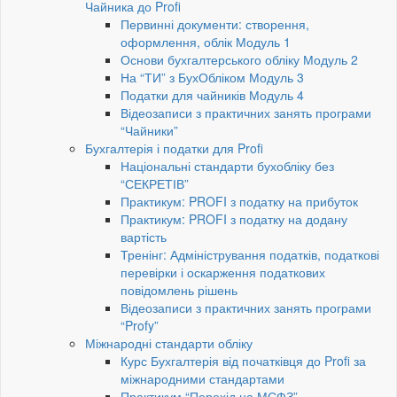
Чайника до Profi
Первинні документи: створення,
оформлення, облік Модуль 1
Основи бухгалтерського обліку Модуль 2
На “ТИ” з БухОбліком Модуль 3
Податки для чайників Модуль 4
Відеозаписи з практичних занять програми
“Чайники”
Бухгалтерія і податки для Profi
Національні стандарти бухобліку без
“СЕКРЕТІВ”
Практикум: PROFI з податку на прибуток
Практикум: PROFI з податку на додану
вартість
Тренінг: Адміністрування податків, податкові
перевірки і оскарження податкових
повідомлень рішень
Відеозаписи з практичних занять програми
“Profy”
Міжнародні стандарти обліку
Курс Бухгалтерія від початківця до Profi за
міжнародними стандартами
Практикум “Перехід на МСФЗ”