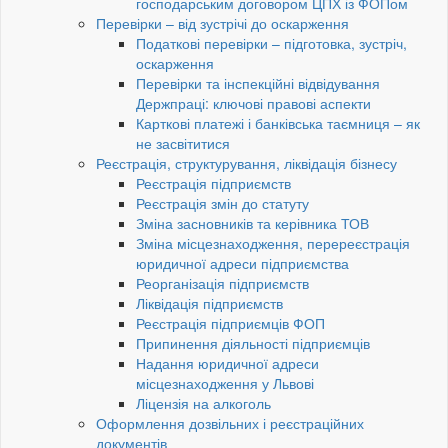
господарським договором ЦПХ із ФОПом
Перевірки – від зустрічі до оскарження
Податкові перевірки – підготовка, зустріч,
оскарження
Перевірки та інспекційні відвідування
Держпраці: ключові правові аспекти
Карткові платежі і банківська таємниця – як
не засвітитися
Реєстрація, структурування, ліквідація бізнесу
Реєстрація підприємств
Реєстрація змін до статуту
Зміна засновників та керівника ТОВ
Зміна місцезнаходження, перереєстрація
юридичної адреси підприємства
Реорганізація підприємств
Ліквідація підприємств
Реєстрація підприємців ФОП
Припинення діяльності підприємців
Надання юридичної адреси
місцезнаходження у Львові
Ліцензія на алкоголь
Оформлення дозвільних і реєстраційних
документів