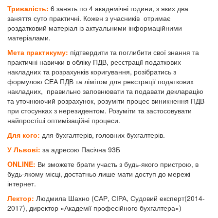
Тривалість:
6 занять по 4 академічні години, з яких два
заняття суто практичні. Кожен з учасників отримає
роздатковий матеріал із актуальними інформаційними
матеріалами.
Мета практикуму:
підтвердити та поглибити свої знання та
практичні навички в обліку ПДВ, реєстрації податкових
накладних та розрахунків коригування, розібратись з
формулою СЕА ПДВ та лімітом для реєстрації податкових
накладних, правильно заповнювати та подавати декларацію
та уточнюючий розрахунок, розуміти процес виникнення ПДВ
при стосунках з нерезидентом. Розуміти та застосовувати
найпростіші оптимізаційні процеси.
Для кого:
для бухгалтерів, головних бухгалтерів.
У Львові:
за адресою Пасічна 93Б
ONLINE:
Ви зможете брати участь з будь-якого пристрою, в
будь-якому місці, достатньо лише мати доступ до мережі
інтернет.
Лектор:
Людмила Шахно (САР, СІРА, Судовий експерт(2014-
2017), директор «Академії професійного бухгалтера»)