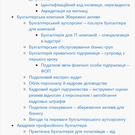
Ідентифікаційний код іноземця, нерезидента
Акредитація на митниці
Бухгалтерська компанія Збережені активи
Бухгалтерський аутсорсинг – послуги бухгалтера
для компаній
Бухгалтерія для ІТ-компаній – спеціализація
в індустрії
Бухгалтерське обслуговування бізнес-груп
Бухгалтерія приватного підприємця – супровід з
першого кроку
Податкові звіти фізичної особи підприємця –
ФОП
Податковий експрес-аудит
Облік персоналу й кадрове діловодство
Кадровий аудит підприємства – інструмент оцінки
ризиків відносин з персоналом і запобігання
кадровых штрафів
Податкое планування – збереження активів для
бізнесу
Вигоди та переваги бухгалтерського аутсорсингу
Академія професійного бухгалтера
Практична бухгалтерія для початківців – від