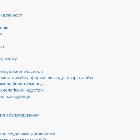
ї власності
орів
ам
сті
ву марку
ектуальної власності
ахист дизайну, форми, вигляду товарів, сайтів
омерційних таємниць
хнологічних індустрій
ної конкуренції
вил обслуговування
у за трудовими договорами
авовим договором з ФО