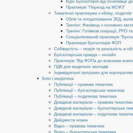
Курс Бухгалтерія від початківця 
Практикум “Перехід на МСФЗ”
Тематичні практикуми з обліку, податків
Облік та оподаткування ЗЕД, валю
Тренінг: Фахівець з основних засо
Тренінг: Готівкові операції, PРO т
Спеціалізований практикум “Бухга
Практикум Бухгалтерія ФОП
Собівартість – теорія та реальність в обл
Бухгалтерська правда – онлайн
Практикум “Від ФОПа до власника компан
ПДВ для медичних закладів
Індивідуальні програми для корпоратив
Блог і медіатека
Публікації – правова тематика
Публікації – бухгалтерська тематика
Публікації – податкова тематика
Довідкові матеріали – правова тематика
Довідкові матеріали – бухгалтерська те
Довідкові матеріали – податкова темати
Дайджести новин
Відео – правова тематика
Відео – бухгалтерська тематика