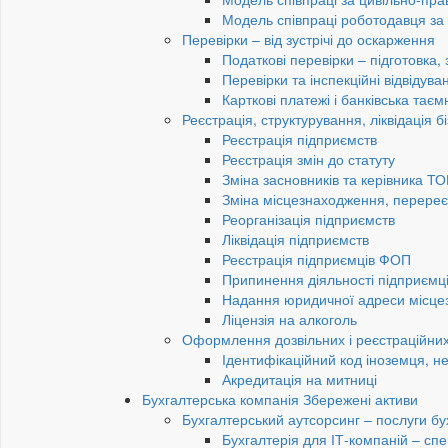
Модель співпраці роботодавця з
Перевірки – від зустрічі до оскарження
Податкові перевірки – підготовка,
Перевірки та інспекційні відвідув
Карткові платежі і банківська таєм
Реєстрація, структурування, ліквідація б
Реєстрація підприємств
Реєстрація змін до статуту
Зміна засновників та керівника Т
Зміна місцезнаходження, перереє
Реорганізація підприємств
Ліквідація підприємств
Реєстрація підприємців ФОП
Припинення діяльності підприємц
Надання юридичної адреси місце
Ліцензія на алкоголь
Оформлення дозвільних і реєстраційних
Ідентифікаційний код іноземця, н
Акредитація на митниці
Бухгалтерська компанія Збережені активи
Бухгалтерський аутсорсинг – послуги бу
Бухгалтерія для ІТ-компаній – спец