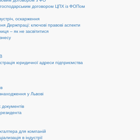
а господарським договором ЦПХ із ФОПом
 зустріч, оскарження
ання Держпраці: ключові правові аспекти
ниця – як не засвітитися
ізнесу
ОВ
страція юридичної адреси підприємства
ів
знаходження у Львові
 документів
ерезидента
хгалтера для компаній
іализація в індустрії