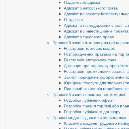
Податковий адвокат
Адвокат з авторського права
Адвокат по захисту інтелектуально
IT адвокат
Адвокат з господарських справ, сп
Адвокат по інвестиційним проект
Адвокат з трудового права
Правовий захист інтелектуальної власно
Реєстрація торгових марок
Розпорядження правами на торго
Реєстрація авторських прав
Договори про передачу прав інтел
Реєстрація промислових зразків, з
Захист і юридичне оформлення к
Юридичні послуги для творчих і те
Правовий захист від недобросовіс
Правовий захист електронної комерції
Розробка публічних оферт
Розробка правил торгівлі або пра
Розробка публічного договору
Правові моделі відносин з персоналом
Класична модель трудового найм
Модель співпраці за цивільно-пр