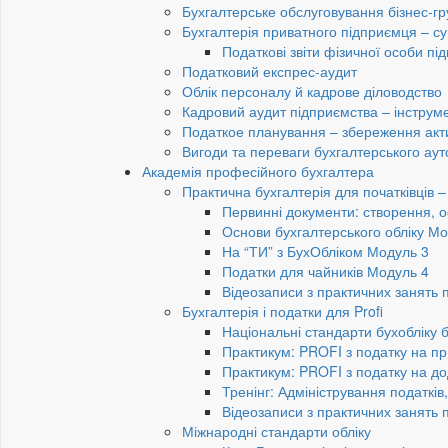
Бухгалтерське обслуговування бізнес-гр
Бухгалтерія приватного підприємця – су
Податкові звіти фізичної особи п
Податковий експрес-аудит
Облік персоналу й кадрове діловодство
Кадровий аудит підприємства – інструме
Податкое планування – збереження акти
Вигоди та переваги бухгалтерського аут
Академія професійного бухгалтера
Практична бухгалтерія для початківців – 
Первинні документи: створення, 
Основи бухгалтерського обліку Мо
На “ТИ” з БухОбліком Модуль 3
Податки для чайників Модуль 4
Відеозаписи з практичних занять 
Бухгалтерія і податки для Profi
Національні стандарти бухобліку 
Практикум: PROFI з податку на пр
Практикум: PROFI з податку на до
Тренінг: Адміністрування податків
Відеозаписи з практичних занять 
Міжнародні стандарти обліку