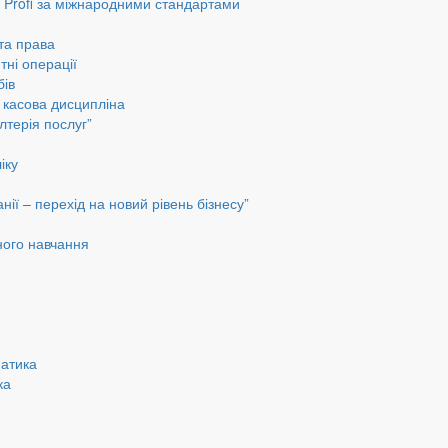
до Profi за міжнародними стандартами
 та права
тні операції
бів
а касова дисципліна
лтерія послуг”
іку
ії – перехід на новий рівень бізнесу”
ного навчання
матика
ка