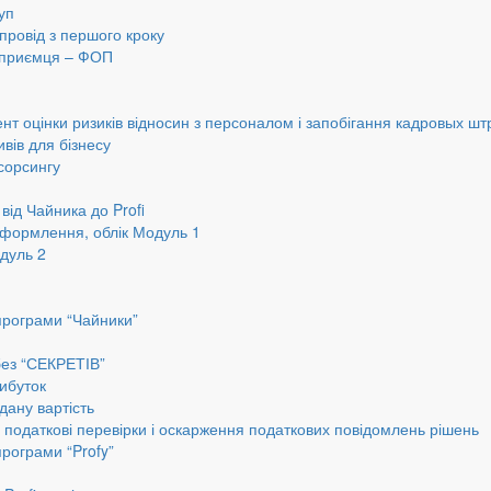
уп
провід з першого кроку
ідприємця – ФОП
нт оцінки ризиків відносин з персоналом і запобігання кадровых шт
вів для бізнесу
сорсингу
від Чайника до Profi
оформлення, облік Модуль 1
дуль 2
програми “Чайники”
без “СЕКРЕТІВ”
ибуток
дану вартість
, податкові перевірки і оскарження податкових повідомлень рішень
програми “Profy”