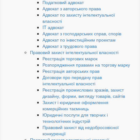
Податковий адвокат
Адвокат з авторського права
Адвокат по захисту інтелектуальної
власності
IT адвокат
Адвокат з господарських справ, спорів
Адвокат по інвестиційним проектам
Адвокат з трудового права
Правовий захист інтелектуальної власності
Реєстрація торгових марок
Розпорядження правами на торгову марку
Реєстрація авторських прав
Договори про передачу прав
інтелектуальної власності
Реєстрація промислових зразків, захист
дизайну, форми, вигляду товарів, сайтів
Захист і юридичне оформлення
комерційних таємниць
Юридичні послуги для творчих і
технологічних індустрій
Правовий захист від недобросовісної
конкуренції
Правовий захист електронної комерції