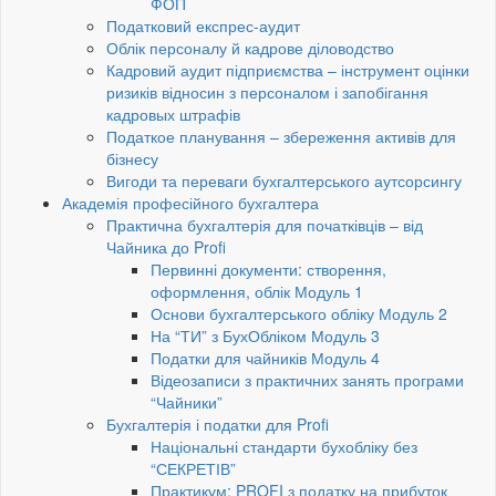
ФОП
Податковий експрес-аудит
Облік персоналу й кадрове діловодство
Кадровий аудит підприємства – інструмент оцінки
ризиків відносин з персоналом і запобігання
кадровых штрафів
Податкое планування – збереження активів для
бізнесу
Вигоди та переваги бухгалтерського аутсорсингу
Академія професійного бухгалтера
Практична бухгалтерія для початківців – від
Чайника до Profi
Первинні документи: створення,
оформлення, облік Модуль 1
Основи бухгалтерського обліку Модуль 2
На “ТИ” з БухОбліком Модуль 3
Податки для чайників Модуль 4
Відеозаписи з практичних занять програми
“Чайники”
Бухгалтерія і податки для Profi
Національні стандарти бухобліку без
“СЕКРЕТІВ”
Практикум: PROFI з податку на прибуток