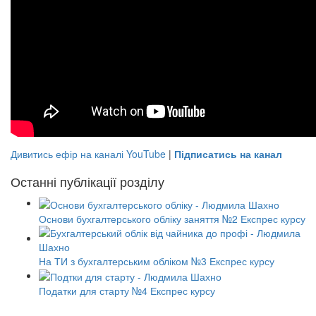
Дивитись ефір на каналі YouTube
|
Підписатись на канал
Останні публікації розділу
Основи бухгалтерського обліку заняття №2 Експрес курсу
На ТИ з бухгалтерським обліком №3 Експрес курсу
Податки для старту №4 Експрес курсу