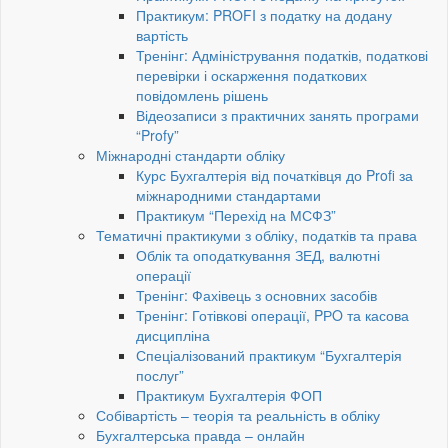
Практикум: PROFI з податку на додану
вартість
Тренінг: Адміністрування податків, податкові
перевірки і оскарження податкових
повідомлень рішень
Відеозаписи з практичних занять програми
“Profy”
Міжнародні стандарти обліку
Курс Бухгалтерія від початківця до Profi за
міжнародними стандартами
Практикум “Перехід на МСФЗ”
Тематичні практикуми з обліку, податків та права
Облік та оподаткування ЗЕД, валютні
операції
Тренінг: Фахівець з основних засобів
Тренінг: Готівкові операції, PРO та касова
дисципліна
Спеціалізований практикум “Бухгалтерія
послуг”
Практикум Бухгалтерія ФОП
Собівартість – теорія та реальність в обліку
Бухгалтерська правда – онлайн