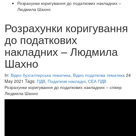
Розрахунки коригування до податкових накладних –
Людмила Шахно
Розрахунки коригування
до податкових
накладних – Людмила
Шахно
In:
Відео бухгалтерська тематика
,
Відео податкова тематика
24
May 2021
Tags:
ПДВ
,
Податкові накладні
,
СЕА ПДВ
Розрахунки коригування до податкових накладних – спікер
Людмила Шахно