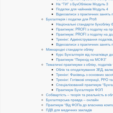
На “ТИ” з БухОбліком Модуль 3
Податки для чайників Модуль 4
Відеозаписи з практичних занять 
Бухгалтерія і податки для Profi
Національні стандарти бухобліку 
Практикум: PROFI з податку на пр
Практикум: PROFI з податку на до
Тренінг: Адміністрування податків
Відеозаписи з практичних занять 
Міжнародні стандарти обліку
Курс Бухгалтерія від початківця 
Практикум “Перехід на МСФЗ”
Тематичні практикуми з обліку, податків
Облік та оподаткування ЗЕД, валю
Тренінг: Фахівець з основних засо
Тренінг: Готівкові операції, PРO т
Спеціалізований практикум “Бухга
Практикум Бухгалтерія ФОП
Собівартість – теорія та реальність в обл
Бухгалтерська правда – онлайн
Практикум “Від ФОПа до власника компан
ПДВ для медичних закладів