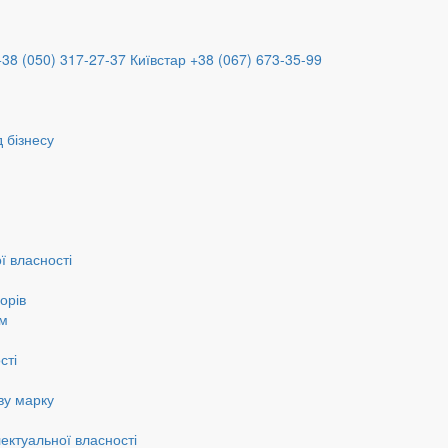
+38 (050) 317-27-37
Київстар +38 (067) 673-35-99
 бізнесу
ї власності
орів
ам
сті
ву марку
ектуальної власності