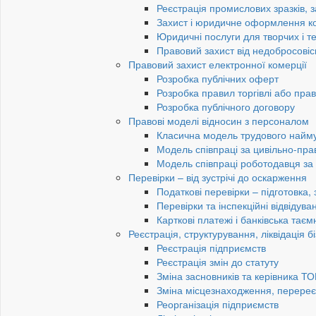
Реєстрація промислових зразків, з
Захист і юридичне оформлення к
Юридичні послуги для творчих і те
Правовий захист від недобросовіс
Правовий захист електронної комерції
Розробка публічних оферт
Розробка правил торгівлі або пра
Розробка публічного договору
Правові моделі відносин з персоналом
Класична модель трудового найм
Модель співпраці за цивільно-пр
Модель співпраці роботодавця з
Перевірки – від зустрічі до оскарження
Податкові перевірки – підготовка,
Перевірки та інспекційні відвідув
Карткові платежі і банківська таєм
Реєстрація, структурування, ліквідація б
Реєстрація підприємств
Реєстрація змін до статуту
Зміна засновників та керівника Т
Зміна місцезнаходження, перереє
Реорганізація підприємств