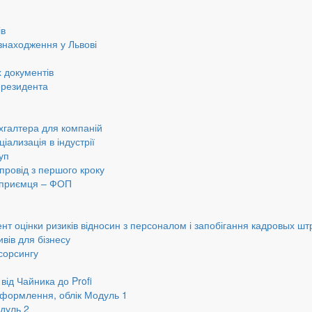
ів
знаходження у Львові
 документів
ерезидента
хгалтера для компаній
іализація в індустрії
уп
провід з першого кроку
ідприємця – ФОП
нт оцінки ризиків відносин з персоналом і запобігання кадровых шт
вів для бізнесу
сорсингу
від Чайника до Profi
оформлення, облік Модуль 1
дуль 2