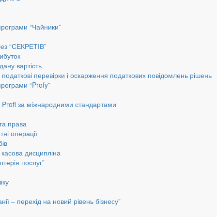
програми “Чайники”
без “СЕКРЕТІВ”
ибуток
дану вартість
, податкові перевірки і оскарження податкових повідомлень рішень
програми “Profy”
до Profi за міжнародними стандартами
 та права
тні операції
бів
а касова дисципліна
лтерія послуг”
іку
ії – перехід на новий рівень бізнесу”