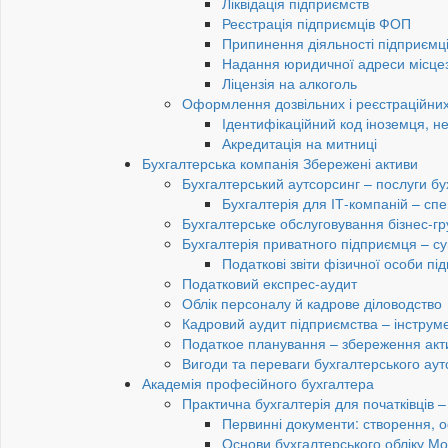
Ліквідація підприємств
Реєстрація підприємців ФОП
Припинення діяльності підприємц
Надання юридичної адреси місце
Ліцензія на алкоголь
Оформлення дозвільних і реєстраційних
Ідентифікаційний код іноземця, н
Акредитація на митниці
Бухгалтерська компанія Збережені активи
Бухгалтерський аутсорсинг – послуги бу
Бухгалтерія для ІТ-компаній – спец
Бухгалтерське обслуговування бізнес-гр
Бухгалтерія приватного підприємця – су
Податкові звіти фізичної особи п
Податковий експрес-аудит
Облік персоналу й кадрове діловодство
Кадровий аудит підприємства – інструме
Податкое планування – збереження акти
Вигоди та переваги бухгалтерського аут
Академія професійного бухгалтера
Практична бухгалтерія для початківців – 
Первинні документи: створення, 
Основи бухгалтерського обліку Мо