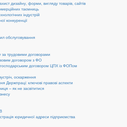
ахист дизайну, форми, вигляду товарів, сайтів
омерційних таємниць
хнологічних індустрій
ної конкуренції
вил обслуговування
у за трудовими договорами
авовим договором з ФО
а господарським договором ЦПХ із ФОПом
 зустріч, оскарження
ання Держпраці: ключові правові аспекти
ниця – як не засвітитися
ізнесу
ОВ
страція юридичної адреси підприємства