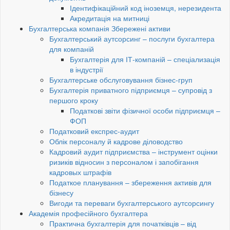
Ідентифікаційний код іноземця, нерезидента
Акредитація на митниці
Бухгалтерська компанія Збережені активи
Бухгалтерський аутсорсинг – послуги бухгалтера
для компаній
Бухгалтерія для ІТ-компаній – спеціализація
в індустрії
Бухгалтерське обслуговування бізнес-груп
Бухгалтерія приватного підприємця – супровід з
першого кроку
Податкові звіти фізичної особи підприємця –
ФОП
Податковий експрес-аудит
Облік персоналу й кадрове діловодство
Кадровий аудит підприємства – інструмент оцінки
ризиків відносин з персоналом і запобігання
кадровых штрафів
Податкое планування – збереження активів для
бізнесу
Вигоди та переваги бухгалтерського аутсорсингу
Академія професійного бухгалтера
Практична бухгалтерія для початківців – від