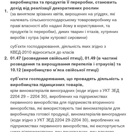
виробництва та продуктів її переробки, становить
дохід від реалізації декоративних рослин
1.
(за винятком зрізаних квітів, вирощених на угіддях, які
належать сільськогосподарському товаровиробнику на
праві власності або надані йому в користування, та
продуктів їх переробки), диких тварин і птахів, хутряних
виробів і хутра (крім хутрової сировини)
суб’єкти господарювання, діяльність яких згідно з
КВЕД-2010 відноситься до класів
2.
01.47 (розведення свійської птиці), 01.49 (в частині
розведення та вирощування перепелів і страусів) та
10.12 (виробництво м’яса свійської птиці)
суб’єкти господарювання, що провадять діяльність з
виробництва підакцизних товарів,
крім виноматеріалів виноградних (коди згідно з УКТ ЗЕД
2204 29 – 2204 30), вироблених на підприємствах
первинного виноробства для підприємств вторинного
виноробства, які використовують такі виноматеріали для
виробництва готової продукції, виноматеріалів виноградних
(коди згідно з УКТ ЗЕД 2204 29-2204 30), вироблених на
підприємствах первинного виноробства, які експортуються
цими підприємствами, вин виноградних, вин плодово-