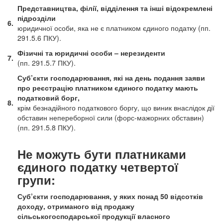
Представництва, філії, відділення та інші відокремлені
підрозділи
6.
юридичної особи, яка не є платником єдиного податку (пп.
291.5.6 ПКУ).
Фізичні та юридичні особи – нерезиденти
7.
(пп. 291.5.7 ПКУ).
Суб’єкти господарювання, які на день подання заяви
про реєстрацію платником єдиного податку мають
податковий борг,
8.
крім безнадійного податкового боргу, що виник внаслідок дії
обставин непереборної сили (форс-мажорних обставин)
(пп. 291.5.8 ПКУ).
Не можуть бути платниками
єдиного податку четвертої
групи:
Суб’єкти господарювання, у яких понад 50 відсотків
доходу, отриманого від продажу
сільськогосподарської продукції власного