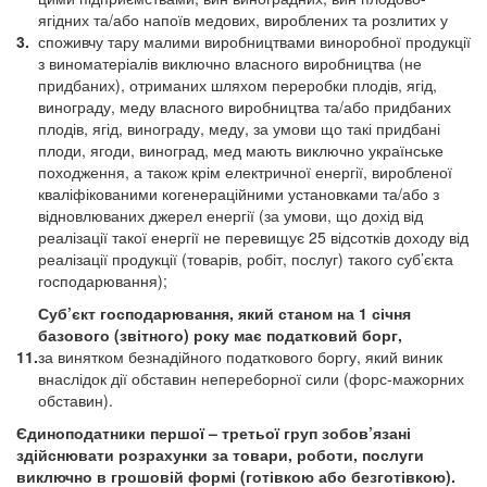
ягідних та/або напоїв медових, вироблених та розлитих у
3.
споживчу тару малими виробництвами виноробної продукції
з виноматеріалів виключно власного виробництва (не
придбаних), отриманих шляхом переробки плодів, ягід,
винограду, меду власного виробництва та/або придбаних
плодів, ягід, винограду, меду, за умови що такі придбані
плоди, ягоди, виноград, мед мають виключно українське
походження, а також крім електричної енергії, виробленої
кваліфікованими когенераційними установками та/або з
відновлюваних джерел енергії (за умови, що дохід від
реалізації такої енергії не перевищує 25 відсотків доходу від
реалізації продукції (товарів, робіт, послуг) такого суб’єкта
господарювання);
Суб’єкт господарювання, який станом на 1 січня
базового (звітного) року має податковий борг,
11.
за винятком безнадійного податкового боргу, який виник
внаслідок дії обставин непереборної сили (форс-мажорних
обставин).
Єдиноподатники першої – третьої груп зобов’язані
здійснювати розрахунки за товари, роботи, послуги
виключно в грошовій формі (готівкою або безготівкою).