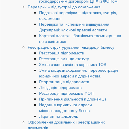
господарським договором ЦПХ із ФОПом
Перевірки – від зустрічі до оскарження
Податкові перевірки – підготовка, зустріч,
оскарження
Перевірки та інспекційні відвідування
Держпраці: ключові правові аспекти
Карткові платежі і банківська таємниця – як
не засвітитися
Реєстрація, структурування, ліквідація бізнесу
Реєстрація підприємств
Реєстрація змін до статуту
Зміна засновників та керівника ТОВ
Зміна місцезнаходження, перереєстрація
юридичної адреси підприємства
Реорганізація підприємств
Ліквідація підприємств
Реєстрація підприємців ФОП
Припинення діяльності підприємців
Надання юридичної адреси
місцезнаходження у Львові
Ліцензія на алкоголь
Оформлення дозвільних і реєстраційних
документів