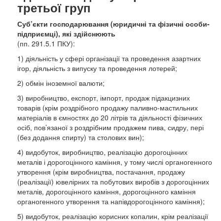
третьої груп
Суб’єкти господарювання (юридичні та фізичні особи-
підприємці), які здійснюють
(пп. 291.5.1 ПКУ):
1) діяльність у сфері організації та проведення азартних
ігор, діяльність з випуску та проведення лотерей;
2) обмін іноземної валюти;
3) виробництво, експорт, імпорт, продаж підакцизних
товарів (крім роздрібного продажу паливно-мастильних
матеріалів в ємностях до 20 літрів та діяльності фізичних
осіб, пов’язаної з роздрібним продажем пива, сидру, пері
(без додання спирту) та столових вин);
4) видобуток, виробництво, реалізацію дорогоцінних
металів і дорогоцінного каміння, у тому числі органогенного
утворення (крім виробництва, постачання, продажу
(реалізації) ювелірних та побутових виробів з дорогоцінних
металів, дорогоцінного каміння, дорогоцінного каміння
органогенного утворення та напівдорогоцінного каміння);
5) видобуток, реалізацію корисних копалин, крім реалізації