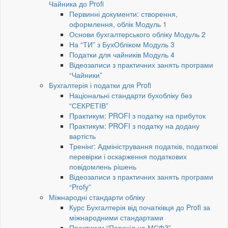
Чайника до Profi
Первинні документи: створення,
оформлення, облік Модуль 1
Основи бухгалтерського обліку Модуль 2
На “ТИ” з БухОбліком Модуль 3
Податки для чайників Модуль 4
Відеозаписи з практичних занять програми
“Чайники”
Бухгалтерія і податки для Profi
Національні стандарти бухобліку без
“СЕКРЕТІВ”
Практикум: PROFI з податку на прибуток
Практикум: PROFI з податку на додану
вартість
Тренінг: Адміністрування податків, податкові
перевірки і оскарження податкових
повідомлень рішень
Відеозаписи з практичних занять програми
“Profy”
Міжнародні стандарти обліку
Курс Бухгалтерія від початківця до Profi за
міжнародними стандартами
Практикум “Перехід на МСФЗ”