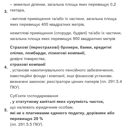
– земельні ділянки, загальна площа яких перевищує 0,2
гектара,
3.
–житлові приміщення та/або їх частини, загальна площа
яких перевищує 400 квадратних метрів,
нежитлові приміщення (споруди, будівлі) та/або їх частини,
загальна площа яких перевищує 900 квадратних метрів
Страхові (перестрахові) брокери, банки, кредитні
спілки, ломбарди, лізингові компанії,
довірчі товариства,
страхові компанії
4.
, установи накопичувального пенсійного забезпечення,
інвестиційні фонди і компанії, інші фінансові установи,
визначені законом; реєстратори цінних паперів (пп. 291.5.4
ПКУ).
Суб’єкти господарювання
, у статутному капіталі яких сукупність часток,
що належать юридичним особам,
5.
які не є платниками єдиного податку, дорівнює або
перевищує 25 %
(пп. 291.5.5 ПКУ).