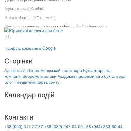
Бухгалтерський облік
Захист банківської таємниці
Договір про нерозголошення конфіденційної інформації з
Юридичні послуги для бізнесу
працівником
Юридичний супровід бізнесу
Послуги адвоката
Nda це
Як правильно укласти договір
Правовий захист інтелектуальної
у бізнесі
власності
Профіль компанії в Google
Призначення директора
Правовий захист електронної
Специфіка реєстрації
комерції
Курси бухгалтера з нуля
Сторінки
потужностей та ведення
Реєстрація, структурування,
державного реєстру: поради
Ліцензія для працевлаштування за кордоном
ліквідація бізнесу
фахівців
Адвокатське бюро Яновський і партнери
Бухгалтерська
Бухгалтерська компанія Збережені
Публічна оферта це
компанія Збережені активи
Академія професійного бухгалтера
Порядок звільнення директора
активи
Блог і медіатека
Карта сайту
тов
Бухоблік це
Академія професійного бухгалтера
Банкрутство підприємців
Календар подій
Ліквідація підприємства київ
(ФОП)
Коворкінг в україні оформлення
На найближчі дати немає подій
Заперечення на акт податкової
перевірки
Реєстрація бізнесу ціна
Контакти
Оподаткування малого бізнесу
Облік персоналу і використання робочого часу
+38 (050) 317-27-37
+38 (032) 247-04-00
+38 (044) 333-60-44
Оскарження податкового
Вартість надання бухгалтерських послуг