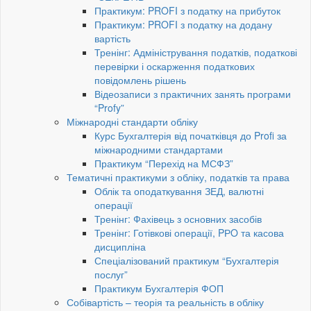
Практикум: PROFI з податку на прибуток
Практикум: PROFI з податку на додану
вартість
Тренінг: Адміністрування податків, податкові
перевірки і оскарження податкових
повідомлень рішень
Відеозаписи з практичних занять програми
“Profy”
Міжнародні стандарти обліку
Курс Бухгалтерія від початківця до Profi за
міжнародними стандартами
Практикум “Перехід на МСФЗ”
Тематичні практикуми з обліку, податків та права
Облік та оподаткування ЗЕД, валютні
операції
Тренінг: Фахівець з основних засобів
Тренінг: Готівкові операції, PРO та касова
дисципліна
Спеціалізований практикум “Бухгалтерія
послуг”
Практикум Бухгалтерія ФОП
Собівартість – теорія та реальність в обліку