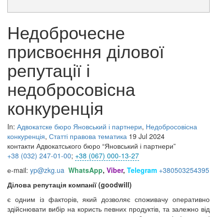
Недоброчесне
присвоєння ділової
репутації і
недобросовісна
конкуренція
In:
Адвокатске бюро Яновський і партнери
,
Недобросовісна
конкуренція
,
Статті правова тематика
19 Jul 2024
контакти Адвокатського бюро “Яновський і партнери”
+38 (032) 247
-01-00
;
+38 (067) 000-13-27
е-mail:
yp@zkg.ua
WhatsApp
,
Viber
,
Telegram
+380503254395
Ділова репутація компанії (goodwill)
є одним із факторів, який дозволяє споживачу оперативно
здійснювати вибір на користь певних продуктів, та залежно від