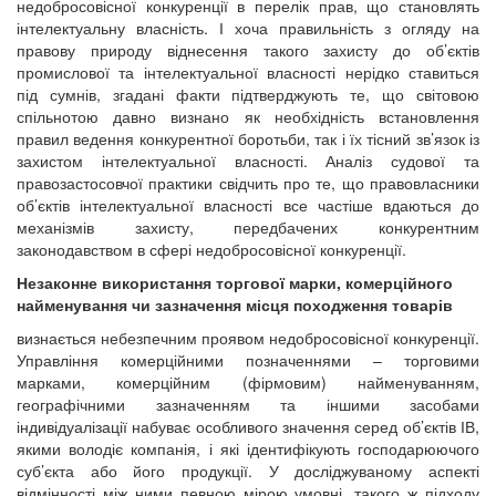
недобросовісної конкуренції в перелік прав, що становлять
інтелектуальну власність. І хоча правильність з огляду на
правову природу віднесення такого захисту до об’єктів
промислової та інтелектуальної власності нерідко ставиться
під сумнів, згадані факти підтверджують те, що світовою
спільнотою давно визнано як необхідність встановлення
правил ведення конкурентної боротьби, так і їх тісний зв’язок із
захистом інтелектуальної власності. Аналіз судової та
правозастосовчої практики свідчить про те, що правовласники
об’єктів інтелектуальної власності все частіше вдаються до
механізмів захисту, передбачених конкурентним
законодавством в сфері недобросовісної конкуренції.
Незаконне використання торгової марки, комерційного
найменування чи зазначення місця походження товарів
визнається небезпечним проявом недобросовісної конкуренції.
Управління комерційними позначеннями – торговими
марками, комерційним (фірмовим) найменуванням,
географічними зазначенням та іншими засобами
індивідуалізації набуває особливого значення серед об’єктів ІВ,
якими володіє компанія, і які ідентифікують господарюючого
суб’єкта або його продукції. У досліджуваному аспекті
відмінності між ними певною мірою умовні, такого ж підходу