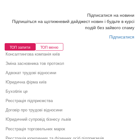
Підписатися на новини
Підпишіться на щотижневий дайджест новин і будьте в курсі
подій без зайвого спаму
Підписатися
ТОП запити
ТОП меню
Консалтингова компанія київ
Зміна засновника тов протокол
Адвокат трудові відносини
Юридична фірма київ
Бухоблік це
Реєстрація підприємства
Договір про трудові відносини
Юридичний супровід бізнесу львів
Реєстрація торговельних марок
Реєстрація юридичних та фізичних осіб підприємців