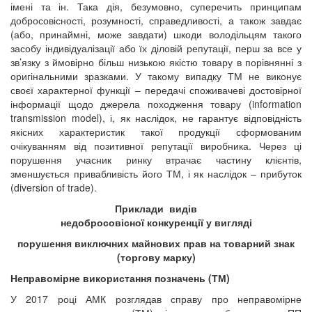
імені та ін. Така дія, безумовно, суперечить принципам
добросовісності, розумності, справедливості, а також завдає
(або, принаймні, може завдати) шкоди володільцям такого
засобу індивідуалізації або їх діловій репутації, перш за все у
зв’язку з ймовірно більш низькою якістю товару в порівнянні з
оригінальними зразками. У такому випадку ТМ не виконує
своєї характерної функції – передачі споживачеві достовірної
інформації щодо джерела походження товару
(information
transmission model),
і, як наслідок, не гарантує відповідність
якісних характеристик такої продукції сформованим
очікуванням від позитивної репутації виробника. Через ці
порушення учасник ринку втрачає частину клієнтів,
зменшується привабливість його ТМ, і як наслідок – прибуток
(diversion of trade).
Приклади видів
недобросовісної конкуренції у вигляді
порушення виключних майнових прав на товарний знак
(торгову марку)
Неправомірне використання позначень (ТМ)
У 2017 році АМК розглядав справу про неправомірне