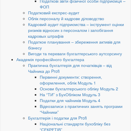
Податкові звіти фізичної особи підприємця –
ФОП
Податковий експрес-аудит
Облік персоналу й кадрове діловодство
Кадровий аудит підприємства – інструмент оцінки
ризиків відносин з персоналом і запобігання
кадровых штрафів
Податкое планування – збереження активів для
бізнесу
Вигоди та переваги бухгалтерського аутсорсингу
Академія професійного бухгалтера
Практична бухгалтерія для початківців – від
Чайника до Profi
Первинні документи: створення,
оформлення, облік Модуль 1
Основи бухгалтерського обліку Модуль 2
На “ТИ” з БухОбліком Модуль 3
Податки для чайників Модуль 4
Відеозаписи з практичних занять програми
“Чайники”
Бухгалтерія і податки для Profi
Національні стандарти бухобліку без
“СЕКРЕТІВ”