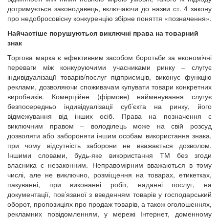
дотримується законодавець, включаючи до назви ст. 4 закону
про недобросовісну конкуренцію збірне поняття «позначення».
Найчастіше порушуються виключні права на товарний
знак
Торгова марка є ефективним засобом боротьби за економічні
переваги між конкуруючими учасниками ринку – слугує
індивідуалізації товарів/послуг підприємців, виконує функцію
реклами, дозволяючи споживачам купувати товари конкретних
виробників. Комерційне (фірмове) найменування слугує
безпосередньо індивідуалізації суб’єкта на ринку, його
відмежування від інших осіб. Права на позначення є
виключним правом – володілець може на свій розсуд
дозволяти або забороняти іншим особам використання знака,
при чому відсутність заборони не вважається дозволом.
Іншими словами, будь-яке використання ТМ без згоди
власника є незаконним. Неправомірним вважаються в тому
числі, але не виключно, розміщення на товарах, етикетках,
пакуванні, при виконанні робіт, наданні послуг, на
документації, пов’язаної з введенням товарів у господарський
оборот, пропозиціях про продаж товарів, а також оголошеннях,
рекламних повідомленням, у мережі Інтернет, доменному