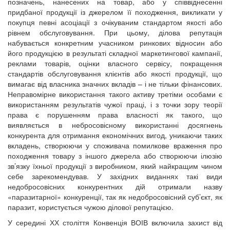
позначень, нанесених на товар, або у співвіднесенні
придбаної продукції із джерелом її походження, викликати у
покупця певні асоціації з очікуваним стандартом якості або
рівнем обслуговування. При цьому, ділова репутація
набувається конкретним учасником ринкових відносин або
його продукцією в результаті складної маркетингової кампанії,
реклами товарів, оцінки власного сервісу, покращення
стандартів обслуговування клієнтів або якості продукції, що
вимагає від власника значних вкладів – і не тільки фінансових.
Неправомірне використання такого активу третіми особами є
використанням результатів чужої праці, і з точки зору теорії
права є порушенням права власності як такого, що
виявляється в небросовісному використанні досягнень
конкурента для отримання економічних вигод, уникаючи таких
вкладень, створюючи у споживача помилкове враження про
походження товару з іншого джерела або створюючи ілюзію
зв’язку їхньої продукції з виробником, який найкращим чином
себе зарекомендував. У західних виданнях такі види
недобросовісних конкурентних дій отримали назву
«паразитарної» конкуренції, так як недобросовісний суб’єкт, як
паразит, користується чужою ділової репутацією.
У середині ХХ століття Конвенція ВОІВ включила захист від