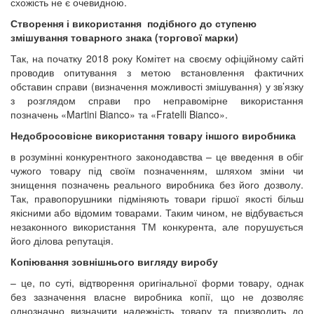
схожість не є очевидною.
Створення і використання подібного до ступеню
змішування товарного знака (торгової марки)
Так, на початку 2018 року Комітет на своєму офіційному сайті
проводив опитування з метою встановлення фактичних
обставин справи (визначення можливості змішування) у зв’язку
з розглядом справи про неправомірне використання
позначень «Martini Bianco» та «Fratelli Bianco».
Недобросовісне використання товару іншого виробника
в розумінні конкурентного законодавства – це введення в обіг
чужого товару під своїм позначенням, шляхом зміни чи
знищення позначень реального виробника без його дозволу.
Так, правопорушники підміняють товари гіршої якості більш
якісними або відомим товарами. Таким чином, не відбувається
незаконного використання ТМ конкурента, але порушується
його ділова репутація.
Копіювання зовнішнього вигляду виробу
– це, по суті, відтворення оригінальної форми товару, однак
без зазначення власне виробника копії, що не дозволяє
однозначно визначити належність товару та призводить до