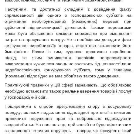
Наступним, та достатньо складним є доведення факту
спрямованості дій одного з господарюючих суб’єктів на
отримання необґрунтованих (незаконних) переваг при
здійсненні підприємницької діяльності. Такими перевагами
може бути збільшення кількості споживачів при зменшенні
витрат на просування товару. Не є необхідним доводити факт
змішування виробників/їх товарів, достатньо встановити його
ймовірність. Разом із тим, судовою практикою вироблено
підхід, за яким виникнення наслідків неправомірного
використання чужих позначень не залежить від наявності вини
недобросовісного конкуруючого суб’єкта, тому у заявника
(позивача) відповідно не має обов’язку такого доведення.
Практикуючі правники у цій сфері зазначають, що обов’язково
необхідно встановити також реальне введення товарів і послуг
у господарський обіг.
Поширеними є спроби врегулювання спору в досудовому
порядку, шляхом надсилання відповідної претензії з вимогою
припинити порушення прав та добровільно відшкодувати
завдані збитки. На наш погляд, цей спосіб не буде ефективним
за наявності значних порушень – навряд чи конкурент, який