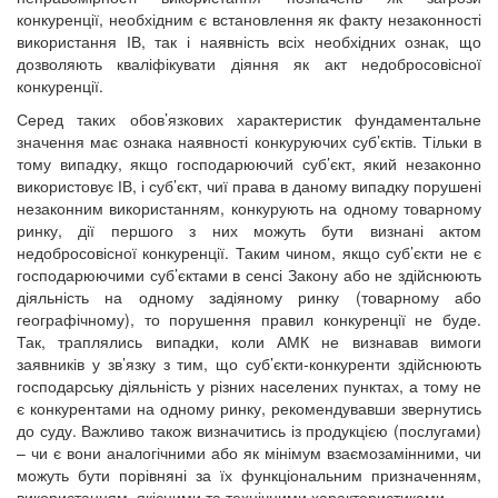
конкуренції, необхідним є встановлення як факту незаконності
використання ІВ, так і наявність всіх необхідних ознак, що
дозволяють кваліфікувати діяння як акт недобросовісної
конкуренції.
Серед таких обов’язкових характеристик фундаментальне
значення має ознака наявності конкуруючих суб’єктів. Тільки в
тому випадку, якщо господарюючий суб’єкт, який незаконно
використовує ІВ, і суб’єкт, чиї права в даному випадку порушені
незаконним використанням, конкурують на одному товарному
ринку, дії першого з них можуть бути визнані актом
недобросовісної конкуренції. Таким чином, якщо суб’єкти не є
господарюючими суб’єктами в сенсі Закону або не здійснюють
діяльність на одному задіяному ринку (товарному або
географічному), то порушення правил конкуренції не буде.
Так, траплялись випадки, коли АМК не визнавав вимоги
заявників у зв’язку з тим, що суб’єкти-конкуренти здійснюють
господарську діяльність у різних населених пунктах, а тому не
є конкурентами на одному ринку, рекомендувавши звернутись
до суду. Важливо також визначитись із продукцією (послугами)
– чи є вони аналогічними або як мінімум взаємозамінними, чи
можуть бути порівняні за їх функціональним призначенням,
використанням, якісними та технічними характеристиками.