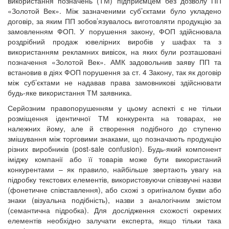
використання позначень (ТМ) підприємцем без дозволу ПП
«Золотой Век». Між зазначеними суб’єктами було укладено
договір, за яким ПП зобов’язувалось виготовляти продукцію за
замовленням ФОП. У порушення закону, ФОП здійснювала
роздрібний продаж ювелірних виробів у шафах та з
використанням рекламних вивісок, на яких були розташовані
позначення «Золотой Век». АМК задовольнив заяву ПП та
встановив в діях ФОП порушення за ст. 4 Закону, так як договір
між суб’єктами не надавав права замовникові здійснювати
будь-яке використання ТМ заявника.
Серйозним правопорушенням у цьому аспекті є не тільки
розміщення ідентичної ТМ конкурента на товарах, не
належних йому, але й створення подібного до ступеню
змішування між торговими знаками, що позначають продукцію
різних виробників
(post-sale confusion)
. Будь-який компонент
іміджу компанії або її товарів може бути використаний
конкурентами – як правило, найбільше звертають увагу на
підробку текстових елементів, використовуючи співзвучні назви
(фонетичне співставлення), або схожі з оригіналом букви або
знаки (візуальна подібність), назви з аналогічним змістом
(семантична підробка). Для дослідження схожості окремих
елементів необхідно залучати експерта, якщо тільки така