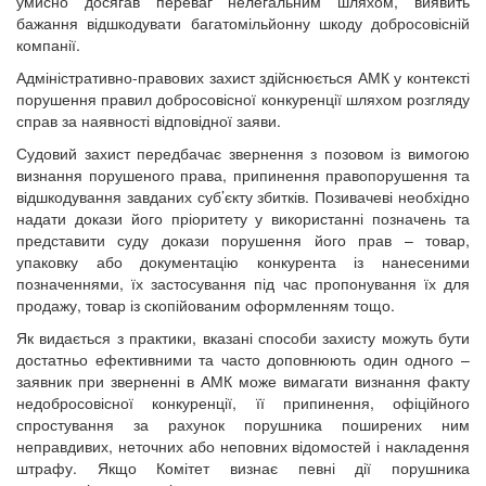
умисно досягав переваг нелегальним шляхом, виявить
бажання відшкодувати багатомільйонну шкоду добросовісній
компанії.
Адміністративно-правових захист здійснюється АМК у контексті
порушення правил добросовісної конкуренції шляхом розгляду
справ за наявності відповідної заяви.
Судовий захист передбачає звернення з позовом із вимогою
визнання порушеного права, припинення правопорушення та
відшкодування завданих суб’єкту збитків. Позивачеві необхідно
надати докази його пріоритету у використанні позначень та
представити суду докази порушення його прав – товар,
упаковку або документацію конкурента із нанесеними
позначеннями, їх застосування під час пропонування їх для
продажу, товар із скопійованим оформленням тощо.
Як видається з практики, вказані способи захисту можуть бути
достатньо ефективними та часто доповнюють один одного –
заявник при зверненні в АМК може вимагати визнання факту
недобросовісної конкуренції, її припинення, офіційного
спростування за рахунок порушника поширених ним
неправдивих, неточних або неповних відомостей і накладення
штрафу. Якщо Комітет визнає певні дії порушника