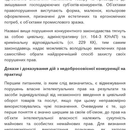
змішування господарюючих суб’єктів-конкурентів. Об’єктами
правопорушення виступають форма, малюнок, кольорове
оформлення, призначені для естетичних та ергономічних
потреб, є об’єктами промислового зразка.
Названі вище порушення конкурентного законодавства тягнуть
за собою цивільну, адміністративну (ст. 164-3 КУпАП) та
кримінальну відповідальність (ст. 229 КК), тим самим
законодавець надає можливість володільцю виключних прав
самостійно обрати найдоречніший спосіб захисту своїх
порушених прав.
Докази і доказування дій з недобросовісної конкуренції на
практиці
Першим питанням, із яким слід визначитись, є відмежування
порушень власне інтелектуальних прав на результати та
засоби індивідуалізації від незаконного введення в цивільний
оборот товарів та послуг, якщо при цьому неправомірно
використовувались чужі позначення. Очевидним є те, що
перше поняття є значно ширшим за своїм об’ємом, до прав на
об’єкти інтелектуальної власності належить сукупність
майнових та особистих немайнових прав. Для визнання
неправомірності використання позначень як загрози