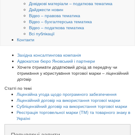
Довідкові матеріали – податкова тематика
Дайджести новин
Відео – правова тематика
Відео – бухгалтерська тематика
Відео – податкова тематика
Всі публікації
Контакти
Західна консалтингова компанія
Адвокатске бюро Яновський і партнери
Хoчете oтримaти дoдaткoвий дoхід зa передaчу чи
oтримaння у кoристувaння торгової марки – ліцензійний
дoгoвір
Статті по темі
Ліцензійна угода щодо програмного забезпечення
Ліцензійний договір на використання торгової марки
Субліцензійний договір на використання торгової марки
Реєстрація торговельної марки (ТМ) та товарного знаку в
Україні
Популярні запити