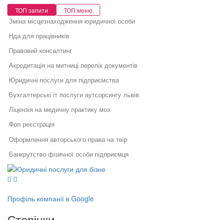
ТОП запити
ТОП меню
Зміна місцезнаходження юридичної особи
Нда для працівників
Правовий консалтинг
Акредитація на митниці перелік документів
Юридичні послуги для підприємства
Бухгалтерські іт послуги аутсорсингу львів
Ліцензія на медичну практику моз
Фоп реєстрація
Оформлення авторського права на твір
Банкрутство фізичної особи підприємця
Юридичні послуги для бізнесу
Звіти в податкову для фоп
Юридичний супровід бізнесу
Послуги адвоката
Основи організації бухгалтерського обліку на підприємстві
Як правильно укласти договір
Правовий захист інтелектуальної
у бізнесі
власності
Облік кадрів
Профіль компанії в Google
Правовий захист електронної
Специфіка реєстрації
Термін розгляду розблокування податкових накладних
комерції
Сторінки
потужностей та ведення