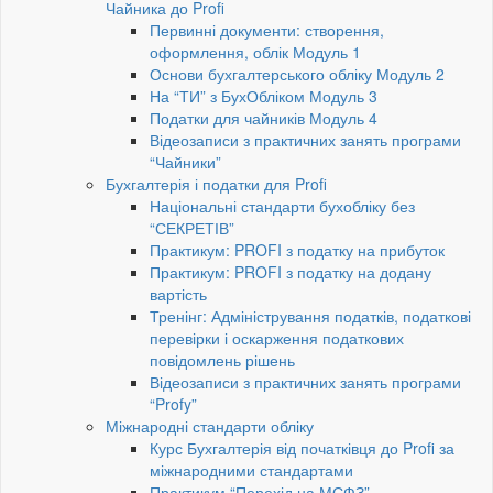
Чайника до Profi
Первинні документи: створення,
оформлення, облік Модуль 1
Основи бухгалтерського обліку Модуль 2
На “ТИ” з БухОбліком Модуль 3
Податки для чайників Модуль 4
Відеозаписи з практичних занять програми
“Чайники”
Бухгалтерія і податки для Profi
Національні стандарти бухобліку без
“СЕКРЕТІВ”
Практикум: PROFI з податку на прибуток
Практикум: PROFI з податку на додану
вартість
Тренінг: Адміністрування податків, податкові
перевірки і оскарження податкових
повідомлень рішень
Відеозаписи з практичних занять програми
“Profy”
Міжнародні стандарти обліку
Курс Бухгалтерія від початківця до Profi за
міжнародними стандартами
Практикум “Перехід на МСФЗ”