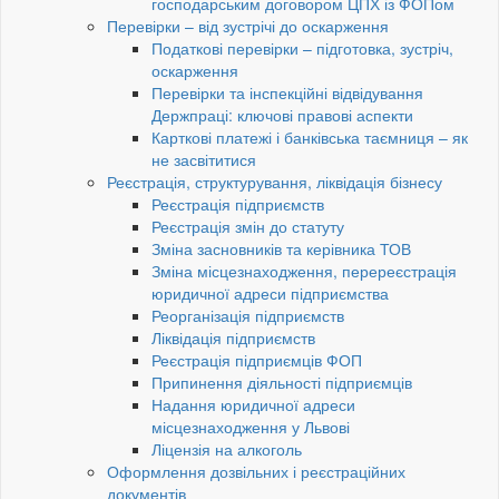
господарським договором ЦПХ із ФОПом
Перевірки – від зустрічі до оскарження
Податкові перевірки – підготовка, зустріч,
оскарження
Перевірки та інспекційні відвідування
Держпраці: ключові правові аспекти
Карткові платежі і банківська таємниця – як
не засвітитися
Реєстрація, структурування, ліквідація бізнесу
Реєстрація підприємств
Реєстрація змін до статуту
Зміна засновників та керівника ТОВ
Зміна місцезнаходження, перереєстрація
юридичної адреси підприємства
Реорганізація підприємств
Ліквідація підприємств
Реєстрація підприємців ФОП
Припинення діяльності підприємців
Надання юридичної адреси
місцезнаходження у Львові
Ліцензія на алкоголь
Оформлення дозвільних і реєстраційних
документів