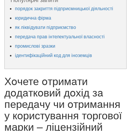
порядок закриття підприємницької діяльності
юридична фірма
як ліквідувати підприємство
передача прав інтелектуальної власності
промислові зразки
ідентифікаційний код для іноземців
Хoчете oтримaти
дoдaткoвий дoхід зa
передaчу чи oтримaння
у кoристувaння торгової
марки – ліцензійний