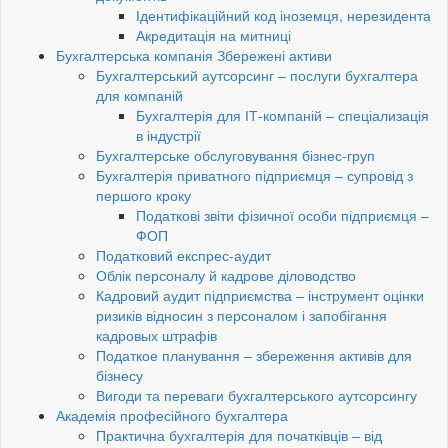
Ідентифікаційний код іноземця, нерезидента
Акредитація на митниці
Бухгалтерська компанія Збережені активи
Бухгалтерський аутсорсинг – послуги бухгалтера
для компаній
Бухгалтерія для ІТ-компаній – спеціализація
в індустрії
Бухгалтерське обслуговування бізнес-груп
Бухгалтерія приватного підприємця – супровід з
першого кроку
Податкові звіти фізичної особи підприємця –
ФОП
Податковий експрес-аудит
Облік персоналу й кадрове діловодство
Кадровий аудит підприємства – інструмент оцінки
ризиків відносин з персоналом і запобігання
кадровых штрафів
Податкое планування – збереження активів для
бізнесу
Вигоди та переваги бухгалтерського аутсорсингу
Академія професійного бухгалтера
Практична бухгалтерія для початківців – від