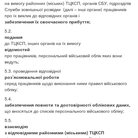
на вимогу районних (міських) ТЦКСП, органів СБУ, підрозділів
Служби зовнішньої розвідки (далі – інші органи) працівників
про їх виклик до відповідних органів і
забезпечення їх своєчасного прибуття;
5.2.
подання
до ТЦКСП, інших органів на їх вимогу
відомостей
про працівників, персональний військовий облік яких вони
ведуть;
5.3. проведення відповідної
роз’яснювальної роботи
серед працівників щодо виконання ними правил військового
обліку;
5.4.
забезпечення повноти та достовірності облікових даних,
що вносяться до списків персонального військового обліку;
5.5.
взаємодію
з відповідними районними (міськими) ТЦКСП