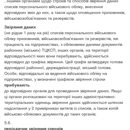
, іншими органами щодо строків та способів звіряння даних
списків персонального військового обліку, внесення
відповідних змін до них, а також щодо оповіщення призовників,
військовозобов’язаних та резервістів.
Звіряння даних
(не рідше 1 разу на рік)
списків персонального військового
обліку призовників, військовозобов’язаних та резервістів, які
працюють на підприємствах, з обліковими даними документів
районних (міських) ТЦКСП, інших органів, на території
відповідальності яких вони перебувають, здійснюється
відповідно до графіка звіряння. Цей графік затверджує голова
відповідної районної, держадміністрації, міський голова.
Особи, відповідальні за ведення військового обліку на
підприємствах, у визначені графіком звіряння строки
прибувають
до відповідних органів для проведення звіряння даних. Якщо
ці органи розташовані на території інших адміністративно-
територіальних одиниць звіряння даних здійснюється шляхом
надсилання у 2 примірниках витягів із списків, а також копій
військово-облікових документів до таких органів;
5.6.
періодичне звіряння списків