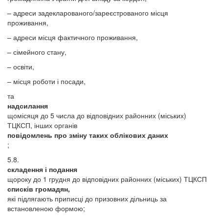
– адреси задекларованого/зареєстрованого місця
проживання,
– адреси місця фактичного проживання,
– сімейного стану,
– освіти,
– місця роботи і посади,
та
надсилання
щомісяця до 5 числа до відповідних районних (міських)
ТЦКСП, інших органів
повідомлень про зміну таких облікових даних
;
5.8.
складення і подання
щороку до 1 грудня до відповідних районних (міських) ТЦКСП
списків громадян,
які підлягають приписці до призовних дільниць за
встановленою формою;