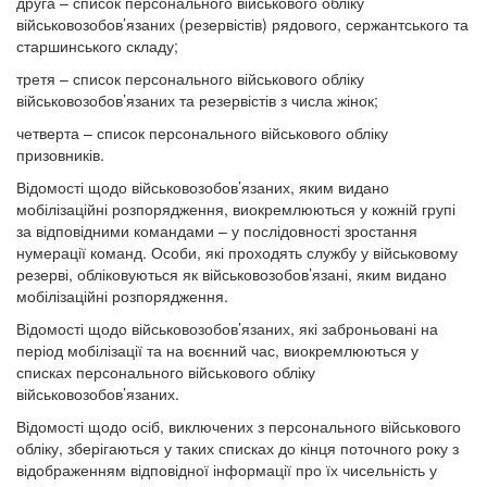
друга – список персонального військового обліку
військовозобов’язаних (резервістів) рядового, сержантського та
старшинського складу;
третя – список персонального військового обліку
військовозобов’язаних та резервістів з числа жінок;
четверта – список персонального військового обліку
призовників.
Відомості щодо військовозобов’язаних, яким видано
мобілізаційні розпорядження, виокремлюються у кожній групі
за відповідними командами – у послідовності зростання
нумерації команд. Особи, які проходять службу у військовому
резерві, обліковуються як військовозобов’язані, яким видано
мобілізаційні розпорядження.
Відомості щодо військовозобов’язаних, які заброньовані на
період мобілізації та на воєнний час, виокремлюються у
списках персонального військового обліку
військовозобов’язаних.
Відомості щодо осіб, виключених з персонального військового
обліку, зберігаються у таких списках до кінця поточного року з
відображенням відповідної інформації про їх чисельність у