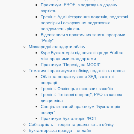
Практикум: PROFI з податку на додану
вартість
Тренінг: Адміністрування податків, податкові
перевірки і оскарження податкових
повідомлень рішень
Відеозаписи з практичних занять програми
“Profy”
Міжнародні стандарти обліку
Курс Бухгалтерія від початківця до Profi за
міжнародними стандартами
Практикум “Перехід на МСФЗ”
Тематичні практикуми з обліку, податків та права
Облік та оподаткування ЗЕД, валютні
операції
Тренінг: Фахівець з основних засобів
Тренінг: Готівкові операції, PРO та касова
дисципліна
Спеціалізований практикум “Бухгалтерія
послуг”
Практикум Бухгалтерія ФОП
Собівартість – теорія та реальність в обліку
Бухгалтерська правда – онлайн