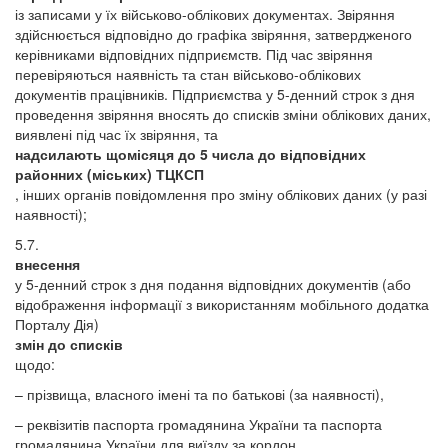
із записами у їх військово-облікових документах. Звіряння
здійснюється відповідно до графіка звіряння, затвердженого
керівниками відповідних підприємств. Під час звіряння
перевіряються наявність та стан військово-облікових
документів працівників. Підприємства у 5-денний строк з дня
проведення звіряння вносять до списків зміни облікових даних,
виявлені під час їх звіряння, та
надсилають щомісяця до 5 числа до відповідних
районних (міських) ТЦКСП
, інших органів повідомлення про зміну облікових даних (у разі
наявності);
5.7.
внесення
у 5-денний строк з дня подання відповідних документів (або
відображення інформації з використанням мобільного додатка
Порталу Дія)
змін до списків
щодо:
– прізвища, власного імені та по батькові (за наявності),
– реквізитів паспорта громадянина України та паспорта
громадянина України для виїзду за кордон,