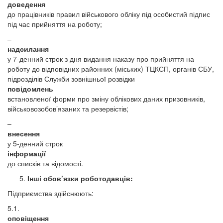
доведення
до працівників правил військового обліку під особистий підпис
під час прийняття на роботу;
–
надсилання
у 7-денний строк з дня видання наказу про прийняття на
роботу до відповідних районних (міських) ТЦКСП, органів СБУ,
підрозділів Служби зовнішньої розвідки
повідомлень
встановленої форми про зміну облікових даних призовників,
військовозобов’язаних та резервістів;
–
внесення
у 5-денний строк
інформації
до списків та відомості.
Інші обов’язки роботодавців:
Підприємства здійснюють:
5.1.
оповіщення