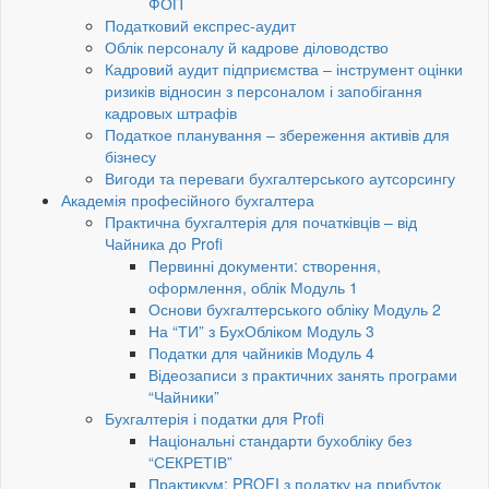
ФОП
Податковий експрес-аудит
Облік персоналу й кадрове діловодство
Кадровий аудит підприємства – інструмент оцінки
ризиків відносин з персоналом і запобігання
кадровых штрафів
Податкое планування – збереження активів для
бізнесу
Вигоди та переваги бухгалтерського аутсорсингу
Академія професійного бухгалтера
Практична бухгалтерія для початківців – від
Чайника до Profi
Первинні документи: створення,
оформлення, облік Модуль 1
Основи бухгалтерського обліку Модуль 2
На “ТИ” з БухОбліком Модуль 3
Податки для чайників Модуль 4
Відеозаписи з практичних занять програми
“Чайники”
Бухгалтерія і податки для Profi
Національні стандарти бухобліку без
“СЕКРЕТІВ”
Практикум: PROFI з податку на прибуток