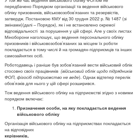
У той же час ведення військового обліку ФОПом не
передбачено Порядком організації та ведення військового
обліку призовників, військовозобов’язаних та резервістів,
затвердж. Постановою КМУ від 30 грудня 2022 р. № 1487 (зі
змінами)(далі – Порядок), як і не встановлено окремої
відповідальності за порушення у цій сфері. Але у своїх листах
Міноборони наголошує, що ведення персонального обліку
призовників і військовозобов’язаних за місцем їх роботи
покладається в тому числі й на громадян-підприємців та інших
самозайнятих осіб.
Роботодавець і раніше був зобов’язаний вести військовий облік
стосовно своїх працівників
(військовий облік щодо підрядників
ФОП, фізосіб підприємство не веде
). Однак відтепер перелік
обов’язків для нього у цій сфері розширився.
Тож ведення військового обліку на підприємстві згідно з новими
порядком включає:
Призначення особи, на яку покладається ведення
військового обліку
Організація військового обліку на підприємствах покладається
на відповідних
керівників,