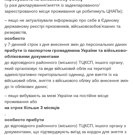
(у разі декларування/зняття із задекларованого/
зареєстрованого місця проживання це робитимуть ЦНАПи);
– якщо не актуалізували інформацію про себе в Єдиному
державному реєстрі призовників, військовозобов’язаних та
резервістів,
особисто
у 7-денний строк з дня внесення змін до персональних даних
прибути із паспортом громадянина України та військово-
обліковими документами
до відповідного районного (міського) ТЦКСП, іншого органу,
який організовує та веде військовий облік на території
адміністративно-територіальної одиниці, для взяття їх на
військовий облік, зняття з військового обліку або внесення змін
до їх облікових даних;
– якщо вибувають за межі України на постійне місце
проживання або
на строк більше 3 місяців
,
особисто прибути
до відповідного районного (міського) ТЦКСП, іншого органу з
документами, що підтверджують виїзд за кордон для зняття з