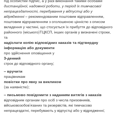
під особистий підпис, а у разі виконання такими особами
дистанційної, надомної роботи, у період їх тимчасової
непрацездатності, перебування у відпустці або у
відрядженні
– рекомендованим поштовим відправленням,
поштовим відправленням з оголошеною цінністю з описом
вкладення у частині, що стосується їх прибуття до відповідного
районного (міського)ТЦКСП, інших органів у визначені строки,
та
надіслати копію відповідних наказів та підтвердну
інформацію або документи
про здійснення оповіщення у
3-денний
строк до відповідного органу;
– вручити
працівникам
повістки про явку за викликом
(за наявністю);
– письмово повідомити з наданням витягів з наказів
відповідним органам про осіб з числа призовників,
військовозобов’язаних та резервістів, які тимчасово
непрацездатні, перебувають у відпустці або у відрядженні;