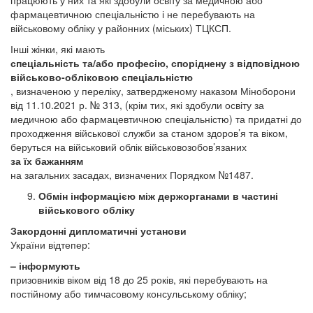
працюють у них та які здобули освіту за медичною або
фармацевтичною спеціальністю і не перебувають на
військовому обліку у районних (міських) ТЦКСП.
Інші жінки, які мають
спеціальність та/або професію, споріднену з відповідною
військово-обліковою спеціальністю
, визначеною у переліку, затвердженому наказом Міноборони
від 11.10.2021 р. № 313, (крім тих, які здобули освіту за
медичною або фармацевтичною спеціальністю) та придатні до
проходження військової служби за станом здоров’я та віком,
беруться на військовий облік військовозобов’язаних
за їх бажанням
на загальних засадах, визначених Порядком №1487.
Обмін інформацією між держорганами в частині
військового обліку
Закордонні дипломатичні установи
України відтепер:
– інформують
призовників віком від 18 до 25 років, які перебувають на
постійному або тимчасовому консульському обліку;