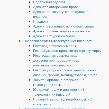
Податковий адвокат
Адвокат з авторського права
Адвокат по захисту інтелектуальної
власності
IT адвокат
Адвокат з господарських справ, спорів
Адвокат по інвестиційним проектам
Адвокат з трудового права
Правовий захист інтелектуальної власності
Реєстрація торгових марок
Розпорядження правами на торгову марку
Реєстрація авторських прав
Договори про передачу прав
інтелектуальної власності
Реєстрація промислових зразків, захист
дизайну, форми, вигляду товарів, сайтів
Захист і юридичне оформлення
комерційних таємниць
Юридичні послуги для творчих і
технологічних індустрій
Правовий захист від недобросовісної
конкуренції
Правовий захист електронної комерції