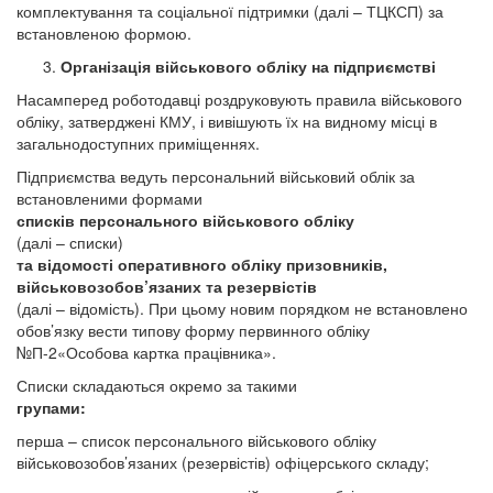
комплектування та соціальної підтримки (далі – ТЦКСП) за
встановленою формою.
Організація військового обліку на підприємстві
Насамперед роботодавці роздруковують правила військового
обліку, затверджені КМУ, і вивішують їх на видному місці в
загальнодоступних приміщеннях.
Підприємства ведуть
персональний військовий облік за
встановленими формами
списків персонального військового обліку
(далі – списки)
та відомості оперативного обліку призовників,
військовозобов’язаних та резервістів
(далі – відомість).
При цьому
новим порядком не встановлено
обов’язку вести типову форму первинного обліку
№П-2«Особова картка працівника».
Списки складаються окремо за такими
групами:
перша – список персонального військового обліку
військовозобов’язаних (резервістів) офіцерського складу;