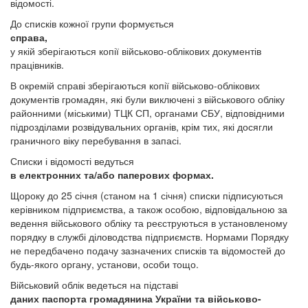
відомості.
До списків кожної групи формується
справа,
у якій зберігаються копії військово-облікових документів
працівників.
В окремій справі зберігаються копії військово-облікових
документів громадян, які були виключені з військового обліку
районними (міськими) ТЦК СП, органами СБУ, відповідними
підрозділами розвідувальних органів, крім тих, які досягли
граничного віку перебування в запасі.
Списки і відомості ведуться
в електронних та/або паперових формах.
Щороку до 25 січня (станом на 1 січня) списки підписуються
керівником підприємства, а також особою, відповідальною за
ведення військового обліку та реєструються в установленому
порядку в службі діловодства підприємств. Нормами Порядку
не передбачено подачу зазначених списків та відомостей до
будь-якого органу, установи, особи тощо.
Військовий облік ведеться на підставі
даних паспорта громадянина України та військово-