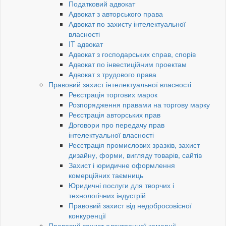
Податковий адвокат
Адвокат з авторського права
Адвокат по захисту інтелектуальної
власності
IT адвокат
Адвокат з господарських справ, спорів
Адвокат по інвестиційним проектам
Адвокат з трудового права
Правовий захист інтелектуальної власності
Реєстрація торгових марок
Розпорядження правами на торгову марку
Реєстрація авторських прав
Договори про передачу прав
інтелектуальної власності
Реєстрація промислових зразків, захист
дизайну, форми, вигляду товарів, сайтів
Захист і юридичне оформлення
комерційних таємниць
Юридичні послуги для творчих і
технологічних індустрій
Правовий захист від недобросовісної
конкуренції
Правовий захист електронної комерції