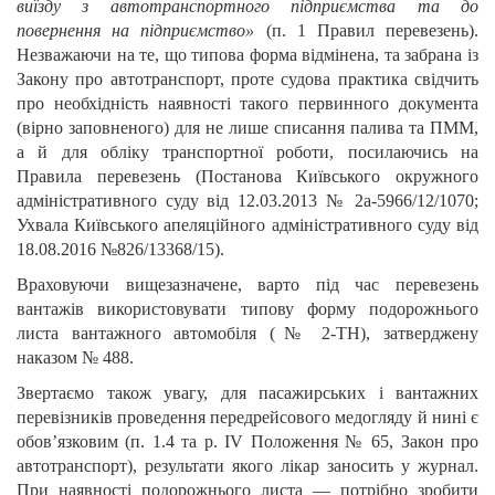
виїзду з автотранспортного підприємства та до
повернення на підприємство»
(п. 1 Правил перевезень).
Незважаючи на те, що типова форма відмінена, та забрана із
Закону про автотранспорт, проте судова практика свідчить
про необхідність наявності такого первинного документа
(вірно заповненого) для не лише списання палива та ПММ,
а й для обліку транспортної роботи, посилаючись на
Правила перевезень (Постанова Київського окружного
адміністративного суду від 12.03.2013 № 2а-5966/12/1070;
Ухвала Київського апеляційного адміністративного суду від
18.08.2016 №826/13368/15).
Враховуючи вищезазначене, варто під час перевезень
вантажів використовувати типову форму подорожнього
листа вантажного автомобіля (№ 2-ТН), затверджену
наказом № 488.
Звертаємо також увагу, для пасажирських і вантажних
перевізників проведення передрейсового медогляду й нині є
обов’язковим (п. 1.4 та р. ІV Положення № 65, Закон про
автотранспорт), результати якого лікар заносить у журнал.
При наявності подорожнього листа — потрібно зробити