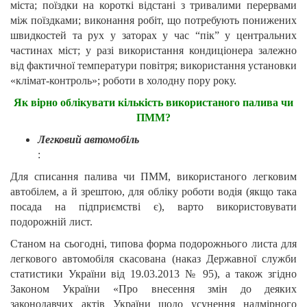
міста; поїздки на короткі відстані з тривалими перервами
між поїздками; виконання робіт, що потребують понижених
швидкостей та рух у заторах у час “пік” у центральних
частинах міст; у разі використання кондиціонера залежно
від фактичної температури повітря; використання установки
«клімат-контроль»; роботи в холодну пору року.
Як вірно облікувати кількість використаного палива чи
ПММ?
Легковий автомобіль
:
Для списання палива чи ПММ, використаного легковим
автобілем, а й зрештою, для обліку роботи водія (якщо така
посада на підприємстві є), варто використовувати
подорожній лист.
Станом на сьогодні, типова форма подорожнього листа для
легкового автомобіля скасована (наказ Державної служби
статистики України від 19.03.2013 № 95), а також згідно
Законом України «Про внесення змін до деяких
законодавчих актів України щодо усунення надмірного