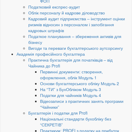
ФОП
Податковий експрес-аудит
Облік персоналу й кадрове діловодство
Кадровий аудит підприємства – інструмент оцінки
ризиків відносин з персоналом і запобігання
кадровых штрафів
Податкое планування – збереження активів для
бізнесу
Вигоди та переваги бухгалтерського аутсорсингу
Академія професійного бухгалтера
Практична бухгалтерія для початківців – від
Чайника до Profi
Первинні документи: створення,
оформлення, облік Модуль 1
Основи бухгалтерського обліку Модуль 2
На “ТИ” з БухОбліком Модуль 3
Податки для чайників Модуль 4
Відеозаписи з практичних занять програми
“Чайники”
Бухгалтерія і податки для Profi
Національні стандарти бухобліку без
“СЕКРЕТІВ”
Практикум: PROFI з податку на прибуток