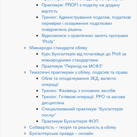
Практикум: PROFI з податку на додану
вартість
Тренінг: Адміністрування податків, податкові
перевірки і оскарження податкових
повідомлень рішень
Відеозаписи з практичних занять програми
“Profy”
Міжнародні стандарти обліку
Курс Бухгалтерія від початківця до Profi за
міжнародними стандартами
Практикум “Перехід на МСФЗ”
Тематичні практикуми з обліку, податків та права
Облік та оподаткування ЗЕД, валютні
операції
Тренінг: Фахівець з основних засобів
Тренінг: Готівкові операції, PРO та касова
дисципліна
Спеціалізований практикум “Бухгалтерія
послуг”
Практикум Бухгалтерія ФОП
Собівартість – теорія та реальність в обліку
Бухгалтерська правда – онлайн