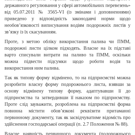
державного регулювання у сфері автомобільних перевезень»
від 05.07.2011 № 3565-VI (із змінами і доповненнями)
приведено у відповідність законодавчі норми щодо
необов’язковості виписування водіям подорожніх листів у
зв’язку із їх скасуванням.
Проте, з метою обліку використання палива чи ПММ,
подорожні листи цілком підходять. Власне на їх підставі
варто списували витрати на паливо та ПММ, оскільки
можна підвести підсумки щодо роботи водія та
використання ним палива.
Так як типову форму відмінено, то на підприємстві можна
розробити власну форму подорожнього листа, взявши за
основу відмінену типову форму, адаптувавши її до
підприємства та затвердивши її наказом по підприємству.
Проте слід зауважити, розроблена на підприємстві форма
повинна містити обов’язкові реквізити притаманні
первинному документу, так як засвідчуватиме відомість про
здійснення господарської операції (п. 2.7 Положення № 88).
Власне наявність первинного документа (подорожнього