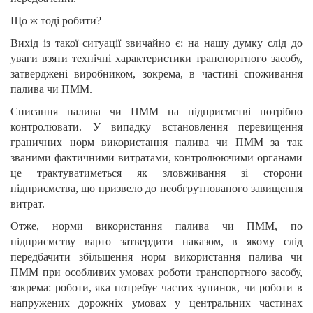
Що ж тоді робити?
Вихід із такої ситуації звичайно є: на нашу думку слід до
уваги взяти технічні характеристики транспортного засобу,
затверджені виробником, зокрема, в частині споживання
палива чи ПММ.
Списання палива чи ПММ на підприємстві потрібно
контролювати. У випадку встановлення перевищення
граничних норм використання палива чи ПММ за так
званими фактичними витратами, контролюючими органами
це трактуватиметься як зловживання зі сторони
підприємства, що призвело до необгрутнованого завищення
витрат.
Отже, н
орми використання палива чи ПММ, по
підприємству варто затвердити наказом, в якому слід
передбачити збільшення норм використання палива чи
ПММ при особливих умовах роботи транспортного засобу,
зокрема: роботи, яка потребує частих зупинок, чи роботи в
напружених дорожніх умовах у центральних частинах