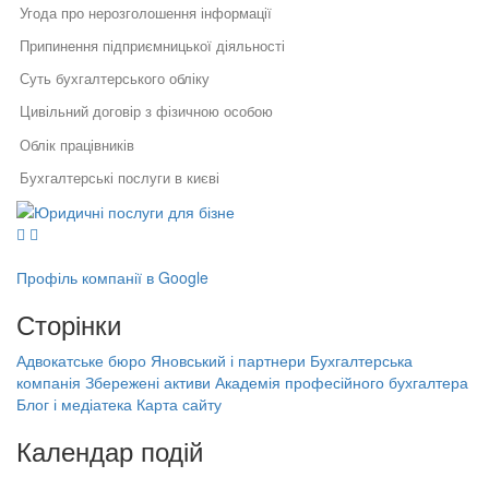
Угода про нерозголошення інформації
Припинення підприємницької діяльності
Суть бухгалтерського обліку
Цивільний договір з фізичною особою
Облік працівників
Бухгалтерські послуги в києві
Юридичні послуги для бізнесу
Договір найму працівника
Юридичний супровід бізнесу
Послуги адвоката
Зміна юр адреси підприємства
Як правильно укласти договір
Правовий захист інтелектуальної
у бізнесі
власності
Фоп припинення діяльності
Профіль компанії в Google
Правовий захист електронної
Специфіка реєстрації
Договір публічної оферти це
комерції
Сторінки
потужностей та ведення
Реєстрація, структурування,
державного реєстру: поради
Оскарження акту податкової перевірки
ліквідація бізнесу
фахівців
Адвокатське бюро Яновський і партнери
Бухгалтерська
Бухгалтерська компанія Збережені
Юридичні послуги в києві
компанія Збережені активи
Академія професійного бухгалтера
Порядок звільнення директора
активи
Блог і медіатека
Карта сайту
тов
Бухгалтерські послуги чернівці
Академія професійного бухгалтера
Банкрутство підприємців
Послуги юриста київ ціна
Календар подій
(ФОП)
Ліквідація підприємства це
На найближчі дати немає подій
Заперечення на акт податкової