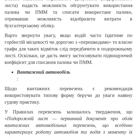
листа) надасть можливість обгрунтувати використання
палива чи ПММ та списати використане паливо,
отримавши можливість відобразити витрати в
бухгалтерському обліку.
Варто звернути увагу, якщо водій часто їздитиме по
горбистій місцевості чи дорогою з «перешкодами» то власне
графи для таких відміток слід передбачити в подорожньому
листі. Оскільки, це дасть змогу застосовувати підвищуючий
коефіцієнт для списання палива чи ПММ.
Вантажний автомобіль
:
Щодо вантажних перевезень є рекомендація
використовувати типову форму беручи до уваги наявну
судову практику.
У Правилах перевезень залишалось твердження, що
«
Подорожній лист — первинний документ про облік
вантажних автомобільних перевезень, що всебічно
характеризує роботу автомобіля та водія з моменту їх