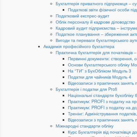
Бухгалтерія приватного підприємця – су
Податкові звіти фізичної особи п
Податковий експрес-аудит
Облік персоналу й кадрове діловодство
Кадровий аудит підприємства – інструме
Податкое планування – збереження акти
Вигоди та переваги бухгалтерського аут
Академія професійного бухгалтера
Практична бухгалтерія для початківців – 
Первинні документи: створення, 
Основи бухгалтерського обліку Мо
На “ТИ” з БухОбліком Модуль 3
Податки для чайників Модуль 4
Відеозаписи з практичних занять 
Бухгалтерія і податки для Profi
Національні стандарти бухобліку 
Практикум: PROFI з податку на пр
Практикум: PROFI з податку на до
Тренінг: Адміністрування податків
Відеозаписи з практичних занять 
Міжнародні стандарти обліку
Курс Бухгалтерія від початківця 