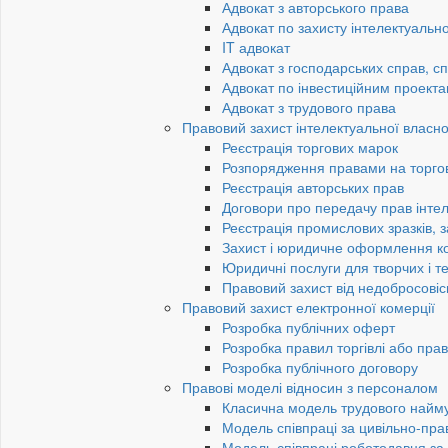
Адвокат з авторського права
Адвокат по захисту інтелектуально
IT адвокат
Адвокат з господарських справ, сп
Адвокат по інвестиційним проект
Адвокат з трудового права
Правовий захист інтелектуальної власно
Реєстрація торгових марок
Розпорядження правами на торго
Реєстрація авторських прав
Договори про передачу прав інтел
Реєстрація промислових зразків, з
Захист і юридичне оформлення к
Юридичні послуги для творчих і те
Правовий захист від недобросовіс
Правовий захист електронної комерції
Розробка публічних оферт
Розробка правил торгівлі або пра
Розробка публічного договору
Правові моделі відносин з персоналом
Класична модель трудового найм
Модель співпраці за цивільно-пр
Модель співпраці роботодавця з