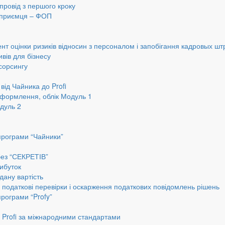
провід з першого кроку
ідприємця – ФОП
нт оцінки ризиків відносин з персоналом і запобігання кадровых шт
вів для бізнесу
сорсингу
від Чайника до Profi
оформлення, облік Модуль 1
дуль 2
програми “Чайники”
без “СЕКРЕТІВ”
ибуток
дану вартість
, податкові перевірки і оскарження податкових повідомлень рішень
програми “Profy”
до Profi за міжнародними стандартами