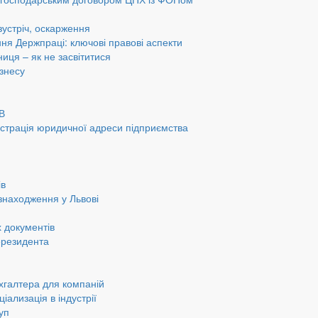
 зустріч, оскарження
ання Держпраці: ключові правові аспекти
ниця – як не засвітитися
ізнесу
ОВ
страція юридичної адреси підприємства
ів
знаходження у Львові
 документів
ерезидента
хгалтера для компаній
іализація в індустрії
уп