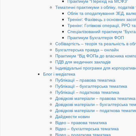
Практикум “Перехід на МСФЗ”
Тематичні практикуми з обліку, податків
Облік та оподаткування ЗЕД, валю
Тренінг: Фахівець з основних засо
Тренінг: Готівкові операції, PРO т
Спеціалізований практикум “Бухга
Практикум Бухгалтерія ФОП
Собівартість – теорія та реальність в обл
Бухгалтерська правда – онлайн
Практикум “Від ФОПа до власника компан
ПДВ для медичних закладів
Індивідуальні програми для корпоратив
Блог і медіатека
Публікації – правова тематика
Публікації – бухгалтерська тематика
Публікації – податкова тематика
Довідкові матеріали – правова тематика
Довідкові матеріали – бухгалтерська те
Довідкові матеріали – податкова темати
Дайджести новин
Відео – правова тематика
Відео – бухгалтерська тематика
Відео – податкова тематика