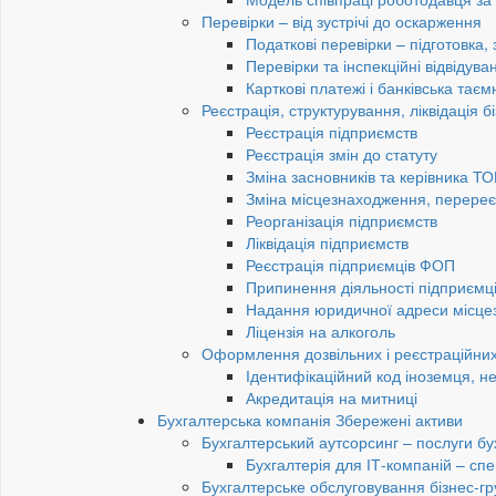
Перевірки – від зустрічі до оскарження
Податкові перевірки – підготовка,
Перевірки та інспекційні відвідув
Карткові платежі і банківська таєм
Реєстрація, структурування, ліквідація б
Реєстрація підприємств
Реєстрація змін до статуту
Зміна засновників та керівника Т
Зміна місцезнаходження, перереє
Реорганізація підприємств
Ліквідація підприємств
Реєстрація підприємців ФОП
Припинення діяльності підприємц
Надання юридичної адреси місце
Ліцензія на алкоголь
Оформлення дозвільних і реєстраційних
Ідентифікаційний код іноземця, н
Акредитація на митниці
Бухгалтерська компанія Збережені активи
Бухгалтерський аутсорсинг – послуги бу
Бухгалтерія для ІТ-компаній – спец
Бухгалтерське обслуговування бізнес-гр