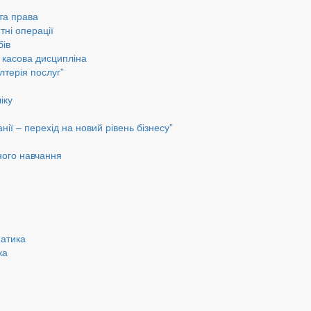
 та права
тні операції
бів
а касова дисципліна
лтерія послуг”
іку
ії – перехід на новий рівень бізнесу”
ного навчання
матика
ка