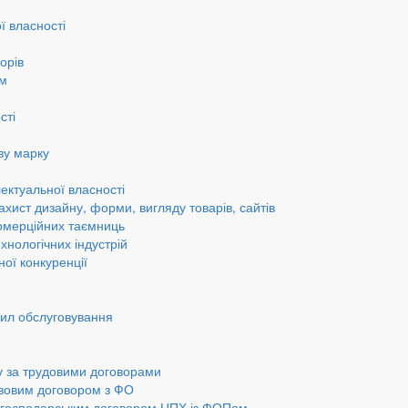
ї власності
орів
ам
сті
ву марку
ектуальної власності
ахист дизайну, форми, вигляду товарів, сайтів
омерційних таємниць
хнологічних індустрій
ної конкуренції
вил обслуговування
у за трудовими договорами
авовим договором з ФО
а господарським договором ЦПХ із ФОПом