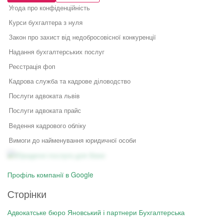
Угода про конфіденційність
Курси бухгалтера з нуля
Закон про захист від недобросовісної конкуренції
Надання бухгалтерських послуг
Реєстрація фоп
Кадрова служба та кадрове діловодство
Послуги адвоката львів
Послуги адвоката прайс
Ведення кадрового обліку
Вимоги до найменування юридичної особи
Юридичні послуги для бізнесу
Ліквідація приватного підприємства
Юридичний супровід бізнесу
Послуги адвоката
Договір про нерозголошення інформації
Як правильно укласти договір
Правовий захист інтелектуальної
Профіль компанії в Google
у бізнесі
власності
Державна реєстрація авторського права
Правовий захист електронної
Сторінки
Специфіка реєстрації
Договір про передачу авторських прав
комерції
потужностей та ведення
Реєстрація, структурування,
державного реєстру: поради
Адвокатське бюро Яновський і партнери
Бухгалтерська
Реєстрація авторського права ціна
ліквідація бізнесу