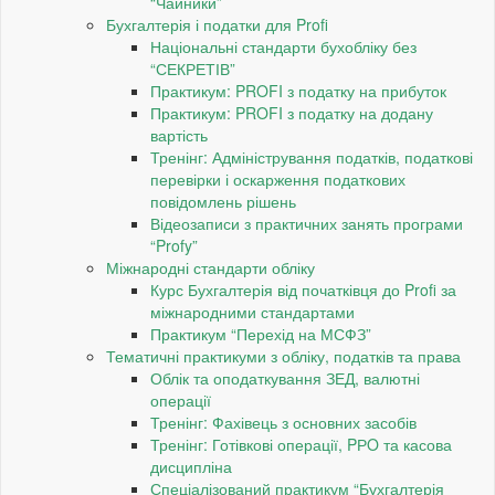
“Чайники”
Бухгалтерія і податки для Profi
Національні стандарти бухобліку без
“СЕКРЕТІВ”
Практикум: PROFI з податку на прибуток
Практикум: PROFI з податку на додану
вартість
Тренінг: Адміністрування податків, податкові
перевірки і оскарження податкових
повідомлень рішень
Відеозаписи з практичних занять програми
“Profy”
Міжнародні стандарти обліку
Курс Бухгалтерія від початківця до Profi за
міжнародними стандартами
Практикум “Перехід на МСФЗ”
Тематичні практикуми з обліку, податків та права
Облік та оподаткування ЗЕД, валютні
операції
Тренінг: Фахівець з основних засобів
Тренінг: Готівкові операції, PРO та касова
дисципліна
Спеціалізований практикум “Бухгалтерія