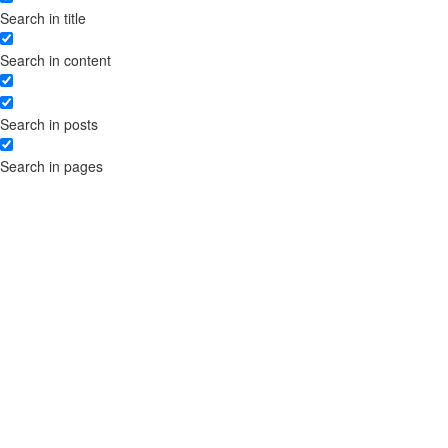
Search in title
Реєстрація авторських прав на
твір
Search in content
Торгова марка для домену в
зоні .UA
Ліцензійний договір на
Search in posts
використання твору
Отримання вигод від прав
Search in pages
інтелектуальної власності:
розробка та реєстрація
ліцензійних договорів
Розробка договорів
франчайзингу для комерційної
концесії – правові аспекти
Порядок реєстрації
торговельної марки
Договір на використання
торгової марки
Отримання ліцензії на
медичну практику
Поділ заявки на торгову марку