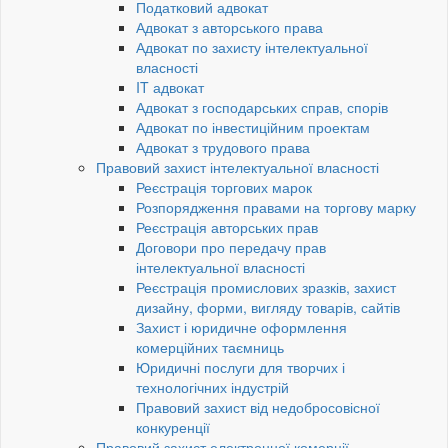
Податковий адвокат
Адвокат з авторського права
Адвокат по захисту інтелектуальної
власності
IT адвокат
Адвокат з господарських справ, спорів
Адвокат по інвестиційним проектам
Адвокат з трудового права
Правовий захист інтелектуальної власності
Реєстрація торгових марок
Розпорядження правами на торгову марку
Реєстрація авторських прав
Договори про передачу прав
інтелектуальної власності
Реєстрація промислових зразків, захист
дизайну, форми, вигляду товарів, сайтів
Захист і юридичне оформлення
комерційних таємниць
Юридичні послуги для творчих і
технологічних індустрій
Правовий захист від недобросовісної
конкуренції
Правовий захист електронної комерції