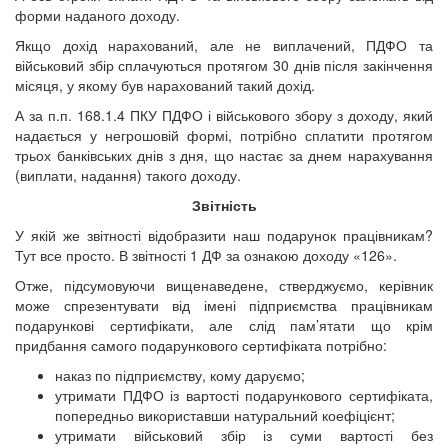
форми наданого доходу.
Якщо дохід нарахований, але не виплачений, ПДФО та
військовий збір сплачуються протягом 30 днів після закінчення
місяця, у якому був нарахований такий дохід.
А за п.п. 168.1.4 ПКУ ПДФО і військового збору з доходу, який
надається у негрошовій формі, потрібно сплатити протягом
трьох банківських днів з дня, що настає за днем нарахування
(виплати, надання) такого доходу.
Звітність
У якій же звітності відобразити наш подарунок працівникам?
Тут все просто. В звітності 1 ДФ за ознакою доходу «126».
Отже, підсумовуючи вищенаведене, стверджуємо, керівник
може спрезентувати від імені підприємства працівникам
подарункові сертифікати, але слід пам’ятати що крім
придбання самого подарункового сертифіката потрібно:
наказ по підприємству, кому даруємо;
утримати ПДФО із вартості подарункового сертифіката,
попередньо використавши натуральний коефіцієнт;
утримати військовий збір із суми вартості без