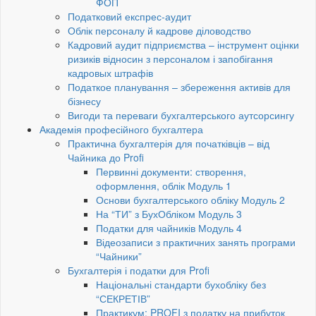
ФОП
Податковий експрес-аудит
Облік персоналу й кадрове діловодство
Кадровий аудит підприємства – інструмент оцінки
ризиків відносин з персоналом і запобігання
кадровых штрафів
Податкое планування – збереження активів для
бізнесу
Вигоди та переваги бухгалтерського аутсорсингу
Академія професійного бухгалтера
Практична бухгалтерія для початківців – від
Чайника до Profi
Первинні документи: створення,
оформлення, облік Модуль 1
Основи бухгалтерського обліку Модуль 2
На “ТИ” з БухОбліком Модуль 3
Податки для чайників Модуль 4
Відеозаписи з практичних занять програми
“Чайники”
Бухгалтерія і податки для Profi
Національні стандарти бухобліку без
“СЕКРЕТІВ”
Практикум: PROFI з податку на прибуток