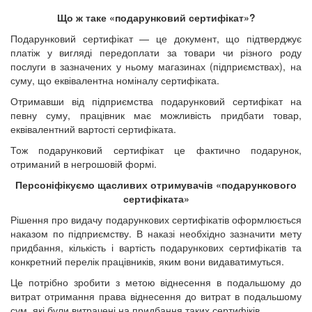
Що ж таке «подарунковий сертифікат»?
Подарунковий сертифікат — це документ, що підтверджує
платіж у вигляді передоплати за товари чи різного роду
послуги в зазначених у ньому магазинах (підприємствах), на
суму, що еквівалентна номіналу сертифіката.
Отримавши від підприємства подарунковий сертифікат на
певну суму, працівник має можливість придбати товар,
еквівалентний вартості сертифіката.
Тож подарунковий сертифікат це фактично подарунок,
отриманий в негрошовій формі.
Персоніфікуємо щасливих отримувачів «подарункового
сертифіката»
Рішення про видачу подарункових сертифікатів оформлюється
наказом по підприємству. В наказі необхідно зазначити мету
придбання, кількість і вартість подарункових сертифікатів та
конкретний перелік працівників, яким вони видаватимуться.
Це потрібно зробити з метою віднесення в подальшому до
витрат отримання права віднесення до витрат в подальшому
сум, які були витрачені на придбання таких сертифіків