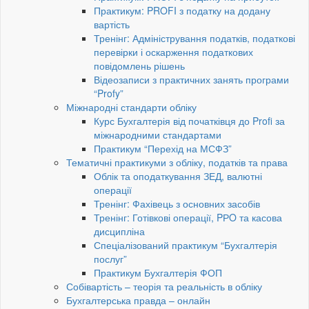
Практикум: PROFI з податку на додану
вартість
Тренінг: Адміністрування податків, податкові
перевірки і оскарження податкових
повідомлень рішень
Відеозаписи з практичних занять програми
“Profy”
Міжнародні стандарти обліку
Курс Бухгалтерія від початківця до Profi за
міжнародними стандартами
Практикум “Перехід на МСФЗ”
Тематичні практикуми з обліку, податків та права
Облік та оподаткування ЗЕД, валютні
операції
Тренінг: Фахівець з основних засобів
Тренінг: Готівкові операції, PРO та касова
дисципліна
Спеціалізований практикум “Бухгалтерія
послуг”
Практикум Бухгалтерія ФОП
Собівартість – теорія та реальність в обліку
Бухгалтерська правда – онлайн