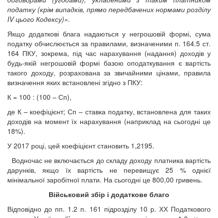
податку (крім випадків, прямо передбачених нормами розділу
IV цього Кодексу)».
Якщо додаткові блага надаються у негрошовій формі, сума
податку обчислюється за правилами, визначеними п. 164.5 ст.
164 ПКУ, зокрема, під час нарахування (надання) доходів у
будь-якій негрошовій формі базою оподаткування є вартість
такого доходу, розрахована за звичайними цінами, правила
визначення яких встановлені згідно з ПКУ:
К = 100 : (100 – Сп),
де К – коефіцієнт; Сп – ставка податку, встановлена для таких
доходів на момент їх нарахування (наприклад на сьогодні це
18%).
У 2017 році, цей коефіцієнт становить 1,2195.
Водночас не включається до складу доходу платника вартість
дарунків, якщо їх вартість не перевищує 25 % однієї
мінімальної заробітної плати. На сьогодні це 800,00 гривень.
Військовий збір і додаткове благо
Відповідно до пп. 1.2 п. 161 підрозділу 10 р. ХХ Податкового