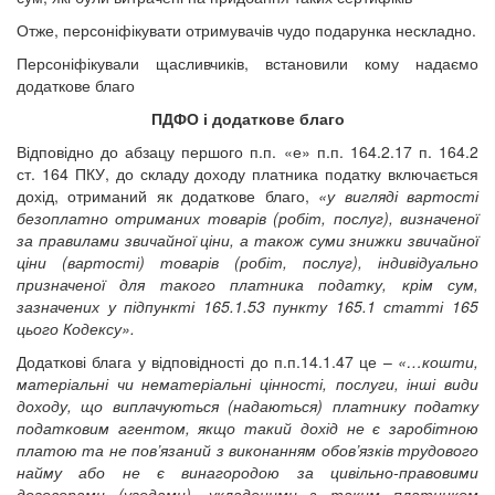
Отже, персоніфікувати отримувачів чудо подарунка нескладно.
Персоніфікували щасливчиків, встановили кому надаємо
додаткове благо
ПДФО і додаткове благо
Відповідно до абзацу першого п.п. «е» п.п. 164.2.17 п. 164.2
ст. 164 ПКУ, до складу доходу платника податку включається
дохід, отриманий як додаткове благо,
«у вигляді вартості
безоплатно отриманих товарів (робіт, послуг), визначеної
за правилами звичайної ціни, а також суми знижки звичайної
ціни (вартості) товарів (робіт, послуг), індивідуально
призначеної для такого платника податку, крім сум,
зазначених у підпункті 165.1.53 пункту 165.1 статті 165
цього Кодексу».
Додаткові блага у відповідності до п.п.14.1.47 це –
«…кошти,
матеріальні чи нематеріальні цінності, послуги, інші види
доходу, що виплачуються (надаються) платнику податку
податковим агентом, якщо такий дохід не є заробітною
платою та не пов’язаний з виконанням обов’язків трудового
найму або не є винагородою за цивільно-правовими
договорами (угодами), укладеними з таким платником