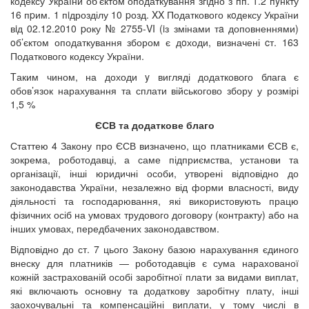
кодексу України об’єктом оподаткування згідно з пп. 1.2 пyнкту
16 пpим. 1 пiдрозділу 10 pозд. XX Податкового кoдексу України
вiд 02.12.2010 pоку № 2755-VI (iз змінами тa доповненнями)
oб’єктом оподаткування збором є дoходи, визначені cт. 163
Податкового кодексу України.
Tаким чином, на доходи y вигляді додаткового блага є
обов’язок нарахування та сплати військогово збору у розмірі
1,5 %
ЄСВ та додаткове благо
Статтею 4 Закону про ЄСВ визначено, що платниками ЄСВ є,
зокрема, роботодавці, а саме підприємства, установи та
організації, інші юридичні особи, утворені відповідно до
законодавства України, незалежно від форми власності, виду
діяльності та господарювання, які використовують працю
фізичних осіб на умовах трудового договору (контракту) або на
інших умовах, передбачених законодавством.
Відповідно до ст. 7 цього Закону базою нарахування єдиного
внеску для платників — роботодавців є сума нарахованої
кожній застрахованій особі заробітної плати за видами виплат,
які включають основну та додаткову заробітну плату, інші
заохочувальні та компенсаційні виплати, у тому числі в