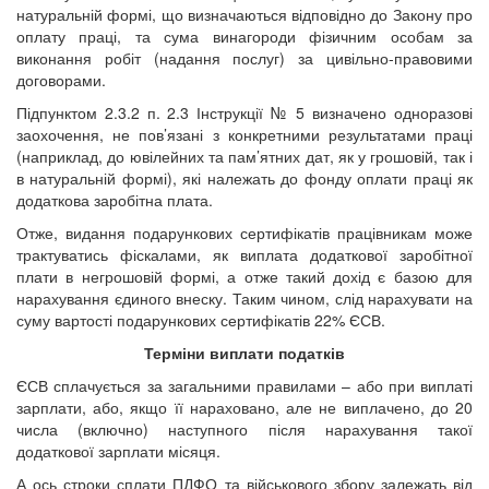
натуральній формі, що визначаються відповідно до Закону про
оплату праці, та сума винагороди фізичним особам за
виконання робіт (надання послуг) за цивільно-правовими
договорами.
Підпунктом 2.3.2 п. 2.3 Інструкції № 5 визначено одноразові
заохочення, не пов’язані з конкретними результатами праці
(наприклад, до ювілейних та пам’ятних дат, як у грошовій, так і
в натуральній формі), які належать до фонду оплати праці як
додаткова заробітна плата.
Отже, видання подарункових сертифікатів працівникам може
трактуватись фіскалами, як виплата додаткової заробітної
плати в негрошовій формі, а отже такий дохід є базою для
нарахування єдиного внеску. Таким чином, слід нарахувати на
суму вартості подарункових сертифікатів 22% ЄСВ.
Терміни виплати податків
ЄСВ сплачується за загальними правилами – або при виплаті
зарплати, або, якщо її нараховано, але не виплачено, до 20
числа (включно) наступного після нарахування такої
додаткової зарплати місяця.
А ось строки сплати ПДФО та військового збору залежать від