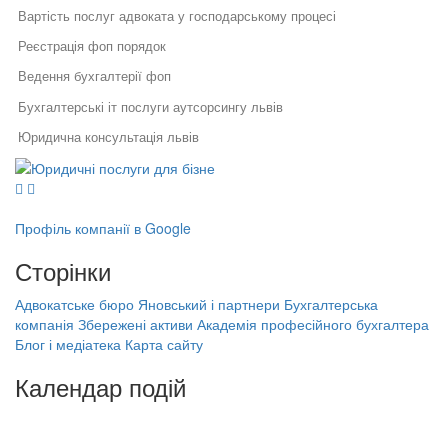
Вартість послуг адвоката у господарському процесі
Реєстрація фоп порядок
Ведення бухгалтерії фоп
Бухгалтерські іт послуги аутсорсингу львів
Юридична консультація львів
Юридичні послуги для бізнесу
Бухгалтер в іт
Юридичний супровід бізнесу
Послуги адвоката
Юридичні послуги для бізнесу
Як правильно укласти договір
Правовий захист інтелектуальної
у бізнесі
власності
Трудовий договір з працівником
Профіль компанії в Google
Правовий захист електронної
Специфіка реєстрації
Договір цпх між фоп та фізичною особою
комерції
Сторінки
потужностей та ведення
Реєстрація, структурування,
державного реєстру: поради
Вартість бухгалтерських послуг київ
ліквідація бізнесу
фахівців
Адвокатське бюро Яновський і партнери
Бухгалтерська
Бухгалтерська компанія Збережені
Бухгалтерські послуги чернівці
компанія Збережені активи
Академія професійного бухгалтера
Порядок звільнення директора
активи
Блог і медіатека
Карта сайту
тов
Ліцензії на алкоголь
Академія професійного бухгалтера
Банкрутство підприємців
Порядок проведення перевірок держпраці
Календар подій
(ФОП)
Бухгалтерські послуги ніжин
На найближчі дати немає подій
Заперечення на акт податкової
перевірки
Юридичні компанії львів