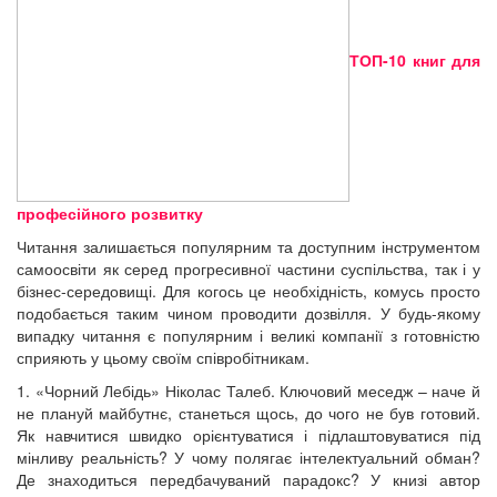
ТОП-10 книг для
професійного розвитку
Читання залишається популярним та доступним інструментом
самоосвіти як серед прогресивної частини суспільства, так і у
бізнес-середовищі. Для когось це необхідність, комусь просто
подобається таким чином проводити дозвілля. У будь-якому
випадку читання є популярним і великі компанії з готовністю
сприяють у цьому своїм співробітникам.
1. «Чорний Лебідь» Ніколас Талеб. Ключовий меседж – наче й
не плануй майбутнє, станеться щось, до чого не був готовий.
Як навчитися швидко орієнтуватися і підлаштовуватися під
мінливу реальність? У чому полягає інтелектуальний обман?
Де знаходиться передбачуваний парадокс? У книзі автор