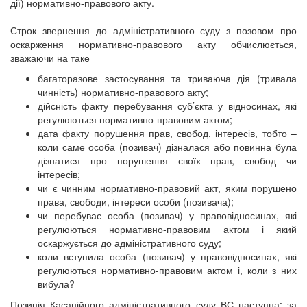
дії) нормативно-правового акту.
Строк звернення до адміністративного суду з позовом про
оскарження нормативно-правового акту обчислюється,
зважаючи на таке
багаторазове застосування та триваюча дія (тривала
чинність) нормативно-правового акту;
дійсність факту перебування суб’єкта у відносинах, які
регулюються нормативно-правовим актом;
дата факту порушення прав, свобод, інтересів, тобто –
коли саме особа (позивач) дізналася або повинна була
дізнатися про порушення своїх прав, свобод чи
інтересів;
чи є чинним нормативно-правовий акт, яким порушено
права, свободи, інтереси особи (позивача);
чи перебуває особа (позивач) у правовідносинах, які
регулюються нормативно-правовим актом і який
оскаржується до адміністративного суду;
коли вступила особа (позивач) у правовідносинах, які
регулюються нормативно-правовим актом і, коли з них
вибула?
Позиція Касаційного адміністративного суду ВС наступна: за