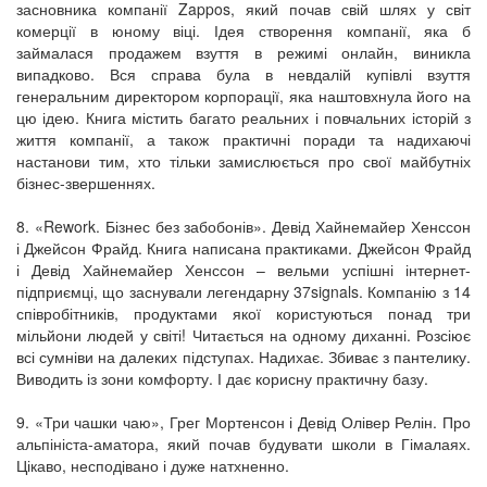
засновника компанії Zappos, який почав свій шлях у світ
комерції в юному віці. Ідея створення компанії, яка б
займалася продажем взуття в режимі онлайн, виникла
випадково. Вся справа була в невдалій купівлі взуття
генеральним директором корпорації, яка наштовхнула його на
цю ідею. Книга містить багато реальних і повчальних історій з
життя компанії, а також практичні поради та надихаючі
настанови тим, хто тільки замислюється про свої майбутніх
бізнес-звершеннях.
8. «Rework. Бізнес без забобонів». Девід Хайнемайер Хенссон
і Джейсон Фрайд. Книга написана практиками. Джейсон Фрайд
і Девід Хайнемайер Хенссон – вельми успішні інтернет-
підприємці, що заснували легендарну 37signals. Компанію з 14
співробітників, продуктами якої користуються понад три
мільйони людей у світі! Читається на одному диханні. Розсіює
всі сумніви на далеких підступах. Надихає. Збиває з пантелику.
Виводить із зони комфорту. І дає корисну практичну базу.
9. «Три чашки чаю», Грег Мортенсон і Девід Олівер Релін. Про
альпініста-аматора, який почав будувати школи в Гімалаях.
Цікаво, несподівано і дуже натхненно.