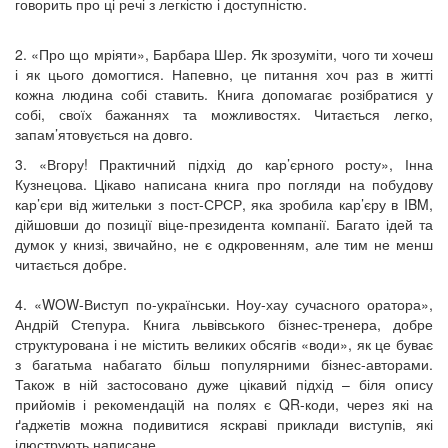
говорить про ці речі з легкістю і доступністю.
2. «Про що мріяти», Барбара Шер. Як зрозуміти, чого ти хочеш
і як цього домогтися. Напевно, це питання хоч раз в житті
кожна людина собі ставить. Книга допомагає розібратися у
собі, своїх бажаннях та можливостях. Читається легко,
запам’ятовується на довго.
3. «Вгору! Практичний підхід до кар’єрного росту», Інна
Кузнецова. Цікаво написана книга про погляди на побудову
кар’єри від жительки з пост-СРСР, яка зробила кар’єру в IBM,
дійшовши до позиції віце-президента компанії. Багато ідей та
думок у книзі, звичайно, не є одкровенням, але тим не менш
читається добре.
4. «WOW-Виступ по-українськи. Ноу-хау сучасного оратора»,
Андрій Степура. Книга львівського бізнес-тренера, добре
структурована і не містить великих обсягів «води», як це буває
з багатьма набагато більш популярними бізнес-авторами.
Також в ній застосовано дуже цікавий підхід – біля опису
прийомів і рекомендацій на полях є QR-коди, через які на
ґаджетів можна подивитися яскраві приклади виступів, які
ілюструють написане.