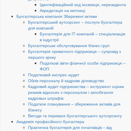
Ідентифікаційний код іноземця, нерезидента
Акредитація на митниці
Бухгалтерська компанія Збережені активи
Бухгалтерський аутсорсинг – послуги бухгалтера
для компаній
Бухгалтерія для ІТ-компаній – спеціализація
в індустрії
Бухгалтерське обслуговування бізнес-груп
Бухгалтерія приватного підприємця – супровід з
першого кроку
Податкові звіти фізичної особи підприємця –
ФОП
Податковий експрес-аудит
Облік персоналу й кадрове діловодство
Кадровий аудит підприємства – інструмент оцінки
ризиків відносин з персоналом і запобігання
кадровых штрафів
Податкое планування – збереження активів для
бізнесу
Вигоди та переваги бухгалтерського аутсорсингу
Академія професійного бухгалтера
Практична бухгалтерія для початківців – від