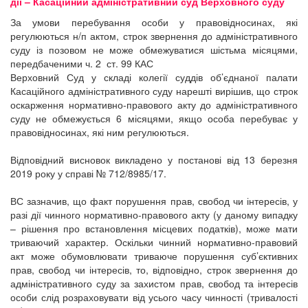
дії – Касаційний адміністративний суд Верховного суду
За умови перебування особи у правовідносинах, які
регулюються н/п актом, строк звернення до адміністративного
суду із позовом не може обмежуватися шістьма місяцями,
передбаченими ч. 2 ст. 99 КАС
Верховний Суд у складі колегії суддів об’єднаної палати
Касаційного адміністративного суду нарешті вирішив, що строк
оскарження нормативно-правового акту до адміністративного
суду не обмежується 6 місяцями, якщо особа перебуває у
правовідносинах, які ним регулюються.
Відповідний висновок викладено у постанові від 13 березня
2019 року у справі № 712/8985/17.
ВС зазначив, що факт порушення прав, свобод чи інтересів, у
разі дії чинного нормативно-правового акту (у даному випадку
– рішення про встановлення місцевих податків), може мати
триваючий характер. Оскільки чинний нормативно-правовий
акт може обумовлювати триваюче порушення суб’єктивних
прав, свобод чи інтересів, то, відповідно, строк звернення до
адміністративного суду за захистом прав, свобод та інтересів
особи слід розраховувати від усього часу чинності (тривалості