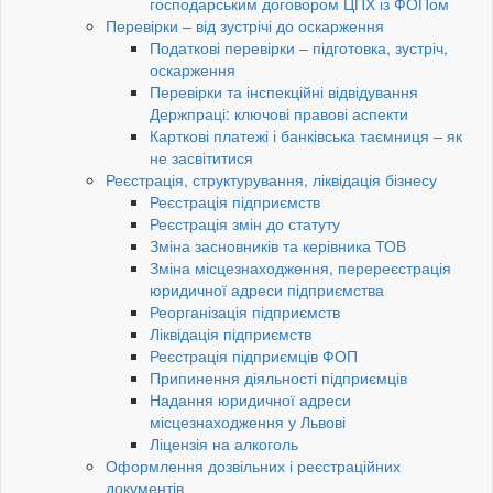
господарським договором ЦПХ із ФОПом
Перевірки – від зустрічі до оскарження
Податкові перевірки – підготовка, зустріч,
оскарження
Перевірки та інспекційні відвідування
Держпраці: ключові правові аспекти
Карткові платежі і банківська таємниця – як
не засвітитися
Реєстрація, структурування, ліквідація бізнесу
Реєстрація підприємств
Реєстрація змін до статуту
Зміна засновників та керівника ТОВ
Зміна місцезнаходження, перереєстрація
юридичної адреси підприємства
Реорганізація підприємств
Ліквідація підприємств
Реєстрація підприємців ФОП
Припинення діяльності підприємців
Надання юридичної адреси
місцезнаходження у Львові
Ліцензія на алкоголь
Оформлення дозвільних і реєстраційних
документів