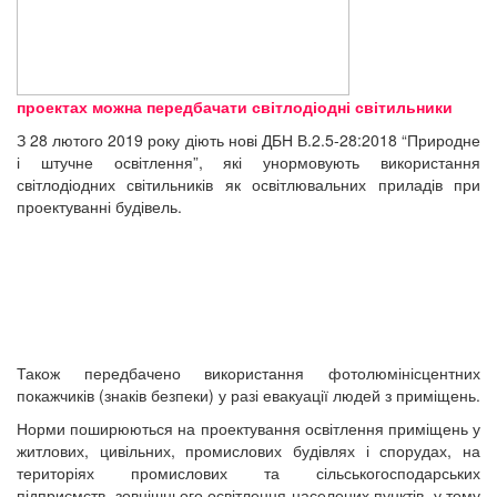
проектах можна передбачати світлодіодні світильники
З 28 лютого 2019 року діють нові ДБН В.2.5-28:2018 “Природне
і штучне освітлення”, які унормовують використання
світлодіодних світильників як освітлювальних приладів при
проектуванні будівель.
Також передбачено використання фотолюмінісцентних
покажчиків (знаків безпеки) у разі евакуації людей з приміщень.
Норми поширюються на проектування освітлення приміщень у
житлових, цивільних, промислових будівлях і спорудах, на
територіях промислових та сільськогосподарських
підприємств, зовнішнього освітлення населених пунктів, у тому