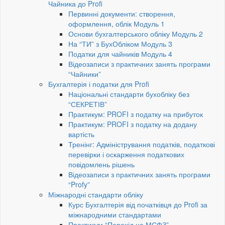
Чайника до Profi
Первинні документи: створення,
оформлення, облік Модуль 1
Основи бухгалтерського обліку Модуль 2
На “ТИ” з БухОбліком Модуль 3
Податки для чайників Модуль 4
Відеозаписи з практичних занять програми
“Чайники”
Бухгалтерія і податки для Profi
Національні стандарти бухобліку без
“СЕКРЕТІВ”
Практикум: PROFI з податку на прибуток
Практикум: PROFI з податку на додану
вартість
Тренінг: Адміністрування податків, податкові
перевірки і оскарження податкових
повідомлень рішень
Відеозаписи з практичних занять програми
“Profy”
Міжнародні стандарти обліку
Курс Бухгалтерія від початківця до Profi за
міжнародними стандартами
Практикум “Перехід на МСФЗ”