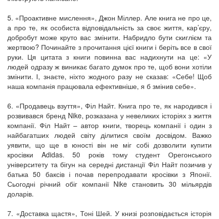
5. «Проактивне мислення», Джон Міллер. Але книга не про це,
а про те, як особиста відповідальність за своє життя, кар’єру,
добробут може круто вас змінити. Набридло бути скиглієм та
жертвою? Починайте з прочитання цієї книги і беріть все в свої
руки. Ця цитата з книги повинна вас надихнути на це: «У
людей одразу ж виникає багато думок про те, щоб вони хотіли
змінити. І, знаєте, ніхто жодного разу не сказав: «Себе! Щоб
наша компанія працювала ефективніше, я б змінив себе».
6. «Продавець взуття», Філ Найт. Книга про те, як народився і
розвивався бренд Nike, розказана у невеликих історіях з життя
компанії. Філ Найт – автор книги, творець компанії і один з
найбагатших людей світу ділитися своїм досвідом. Важко
уявити, що ще в юності він не міг собі дозволити купити
кросівки Adidas. 50 років тому студент Орегонського
університету та бігун на середні дистанції Філ Найт позичив у
батька 50 баксів і почав перепродавати кросівки з Японії.
Сьогодні річний обіг компанії Nike становить 30 мільярдів
доларів.
7. «Доставка щастя», Тоні Шей. У книзі розповідається історія