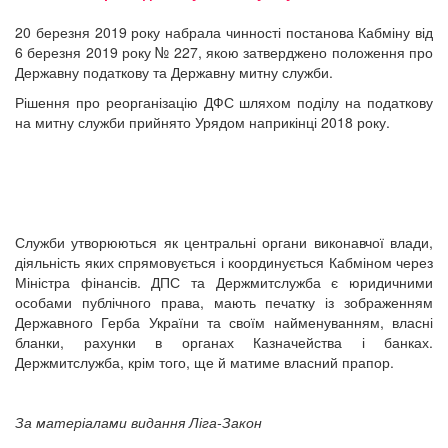
20 березня 2019 року набрала чинності постанова Кабміну від
6 березня 2019 року № 227, якою затверджено положення про
Державну податкову та Державну митну служби.
Рішення про реорганізацію ДФС шляхом поділу на податкову
на митну служби прийнято Урядом наприкінці 2018 року.
Служби утворюються як центральні органи виконавчої влади,
діяльність яких спрямовується і координується Кабміном через
Міністра фінансів. ДПС та Держмитслужба є юридичними
особами публічного права, мають печатку із зображенням
Державного Герба України та своїм найменуванням, власні
бланки, рахунки в органах Казначейства і банках.
Держмитслужба, крім того, ще й матиме власний прапор.
За матеріалами видання Ліга-Закон