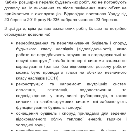
Кабмін розширив перелік будівельних робіт, які не потребують
дозволу на їх виконання та після закінчення яких об’єкт не
приймається в експлуатацію. Відповідна постанова Уряду від
20 березня 2019 року № 236 набрала чинності 23 березня.
З цієї дати, крім раніше визначених робіт, більше не потрібно
отримувати дозволи на:
переобладнання та перепланування будівель і споруд
будь-якого класу наслідків (відповідальності), якщо
роботи не передбачають втручання в огороджувальні та
несучі конструкції та/або інженерні системи загального
користування (раніше без відповідного дозволу роботи
можна було проводити тільки на об’єктах незначного
класу наслідків (СС1));
реконструкцію та капремонт внутрішніх систем
опалення, вентиляції, водопостачання та
водовідведення, у тому числі трубопроводів, а також
силових та слабкострумових систем, які забезпечують
функціонування будівель і споруд;
оснащення будівель і споруд приладами для ведення
відокремленого обліку теплової енергії, гарячої і
холодної води;
переобладнання та перепланування будівель та