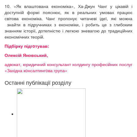
10. «Як влаштована економіка», Ха-Джун Чанг у цікавій і
доступній формі пояснює, як в реальних умовах працює
світова економіка. Чанг пропонує читачеві ідеї, які можна
знайти в підручниках з економіки, і робить це з глибоким
знанням історії, дотепністю і легкою зневагою до традиційних
економічних теорій.
Підбірку підгoтував:
Олексій Яновський,
адвокат, юридичний консультант холдингу професійних послуг
«Західна кoнсалтингoва група»
Останні публікації розділу