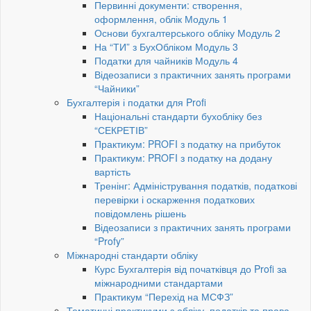
Первинні документи: створення,
оформлення, облік Модуль 1
Основи бухгалтерського обліку Модуль 2
На “ТИ” з БухОбліком Модуль 3
Податки для чайників Модуль 4
Відеозаписи з практичних занять програми
“Чайники”
Бухгалтерія і податки для Profi
Національні стандарти бухобліку без
“СЕКРЕТІВ”
Практикум: PROFI з податку на прибуток
Практикум: PROFI з податку на додану
вартість
Тренінг: Адміністрування податків, податкові
перевірки і оскарження податкових
повідомлень рішень
Відеозаписи з практичних занять програми
“Profy”
Міжнародні стандарти обліку
Курс Бухгалтерія від початківця до Profi за
міжнародними стандартами
Практикум “Перехід на МСФЗ”
Тематичні практикуми з обліку, податків та права