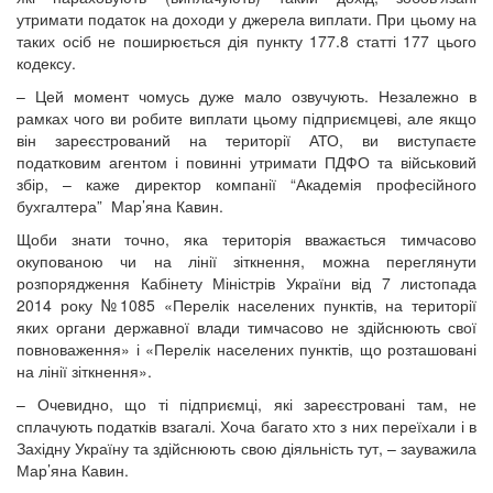
утримати податок на доходи у джерела виплати. При цьому на
таких осіб не поширюється дія пункту 177.8 статті 177 цього
кодексу.
– Цей момент чомусь дуже мало озвучують. Незалежно в
рамках чого ви робите виплати цьому підприємцеві, але якщо
він зареєстрований на території АТО, ви виступаєте
податковим агентом і повинні утримати ПДФО та військовий
збір, – каже директор компанії “Академія професійного
бухгалтера” Мар’яна Кавин.
Щоби знати точно, яка територія вважається тимчасово
окупованою чи на лінії зіткнення, можна переглянути
розпорядження Кабінету Міністрів України від 7 листопада
2014 року №1085 «Перелік населених пунктів, на території
яких органи державної влади тимчасово не здійснюють свої
повноваження» і «Перелік населених пунктів, що розташовані
на лінії зіткнення».
– Очевидно, що ті підприємці, які зареєстровані там, не
сплачують податків взагалі. Хоча багато хто з них переїхали і в
Західну Україну та здійснюють свою діяльність тут, – зауважила
Мар’яна Кавин.