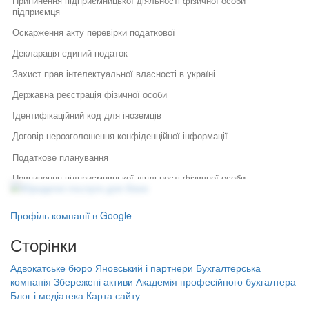
Припинення підприємницької діяльності фізичної особи
підприємця
Оскарження акту перевірки податкової
Декларація єдиний податок
Захист прав інтелектуальної власності в україні
Державна реєстрація фізичної особи
Ідентифікаційний код для іноземців
Договір нерозголошення конфіденційної інформації
Податкове планування
Припинення підприємницької діяльності фізичної особи
Юридичні послуги для бізнесу
Юридичний супровід бізнесу
Реєстрація торговельних марок
Послуги адвоката
Як правильно укласти договір
Правовий захист інтелектуальної
Профіль компанії в Google
Цивільно правовий договір з фізичною особою
у бізнесі
власності
Правовий захист електронної
Сторінки
Передача авторських прав
Специфіка реєстрації
комерції
потужностей та ведення
Державна реєстрація фізичних осіб
Реєстрація, структурування,
державного реєстру: поради
Адвокатське бюро Яновський і партнери
Бухгалтерська
ліквідація бізнесу
фахівців
Послуги юриста київ ціна
компанія Збережені активи
Академія професійного бухгалтера
Бухгалтерська компанія Збережені
Блог і медіатека
Карта сайту
Порядок звільнення директора
активи
Юридичні послуги ціни львів