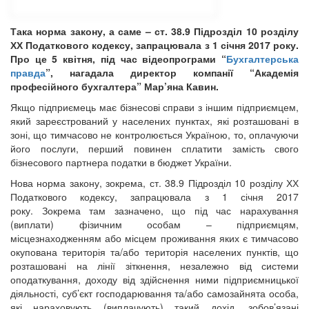
Така норма закону, а саме – ст. 38.9 Підрозділ 10 розділу
ХХ Податкового кодексу, запрацювала з 1 січня 2017 року.
Про це 5 квітня, під час відеопрограми “
Бухгалтерська
правда
”, нагадала директор компанії “Академія
професійного бухгалтера” Мар’яна Кавин.
Якщо підприємець має бізнесові справи з іншим підприємцем,
який зареєстрований у населених пунктах, які розташовані в
зоні, що тимчасово не контролюється Україною, то, оплачуючи
його послуги, перший повинен сплатити замість свого
бізнесового партнера податки в бюджет України.
Нова норма закону, зокрема, ст. 38.9 Підрозділ 10 розділу ХХ
Податкового кодексу, запрацювала з 1 січня 2017
року. Зокрема там зазначено, що під час нарахування
(виплати) фізичним особам – підприємцям,
місцезнаходженням або місцем проживання яких є тимчасово
окупована територія та/або територія населених пунктів, що
розташовані на лінії зіткнення, незалежно від системи
оподаткування, доходу від здійснення ними підприємницької
діяльності, суб’єкт господарювання та/або самозайнята особа,
які нараховують (виплачують) такий дохід, зобов’язані