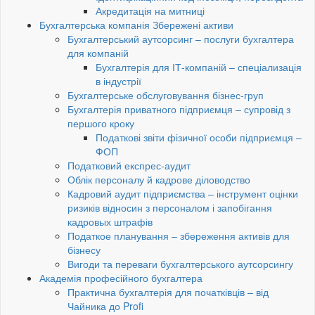
Акредитація на митниці
Бухгалтерська компанія Збережені активи
Бухгалтерський аутсорсинг – послуги бухгалтера
для компаній
Бухгалтерія для ІТ-компаній – спеціализація
в індустрії
Бухгалтерське обслуговування бізнес-груп
Бухгалтерія приватного підприємця – супровід з
першого кроку
Податкові звіти фізичної особи підприємця –
ФОП
Податковий експрес-аудит
Облік персоналу й кадрове діловодство
Кадровий аудит підприємства – інструмент оцінки
ризиків відносин з персоналом і запобігання
кадровых штрафів
Податкое планування – збереження активів для
бізнесу
Вигоди та переваги бухгалтерського аутсорсингу
Академія професійного бухгалтера
Практична бухгалтерія для початківців – від
Чайника до Profi