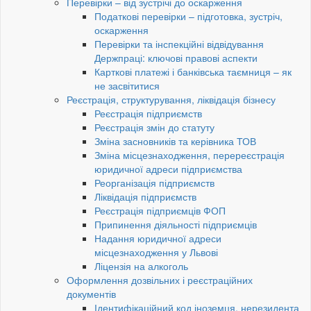
Перевірки – від зустрічі до оскарження
Податкові перевірки – підготовка, зустріч,
оскарження
Перевірки та інспекційні відвідування
Держпраці: ключові правові аспекти
Карткові платежі і банківська таємниця – як
не засвітитися
Реєстрація, структурування, ліквідація бізнесу
Реєстрація підприємств
Реєстрація змін до статуту
Зміна засновників та керівника ТОВ
Зміна місцезнаходження, перереєстрація
юридичної адреси підприємства
Реорганізація підприємств
Ліквідація підприємств
Реєстрація підприємців ФОП
Припинення діяльності підприємців
Надання юридичної адреси
місцезнаходження у Львові
Ліцензія на алкоголь
Оформлення дозвільних і реєстраційних
документів
Ідентифікаційний код іноземця, нерезидента