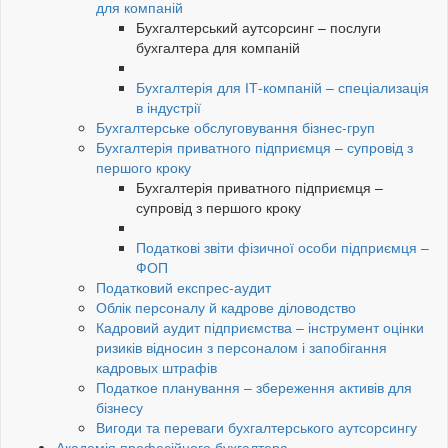
для компаній
Бухгалтерський аутсорсинг – послуги
бухгалтера для компаній
Бухгалтерія для ІТ-компаній – спеціализація
в індустрії
Бухгалтерське обслуговування бізнес-груп
Бухгалтерія приватного підприємця – супровід з
першого кроку
Бухгалтерія приватного підприємця –
супровід з першого кроку
Податкові звіти фізичної особи підприємця –
ФОП
Податковий експрес-аудит
Облік персоналу й кадрове діловодство
Кадровий аудит підприємства – інструмент оцінки
ризиків відносин з персоналом і запобігання
кадровых штрафів
Податкое планування – збереження активів для
бізнесу
Вигоди та переваги бухгалтерського аутсорсингу
Академія професійного бухгалтера