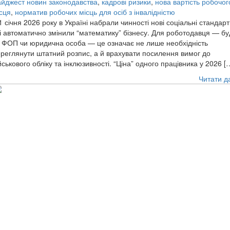
йджест новин законодавства
,
кадрові ризики
,
нова вартість робочог
сця
,
норматив робочих місць для осіб з інвалідністю
1 січня 2026 року в Україні набрали чинності нові соціальні стандарт
і автоматично змінили “математику” бізнесу. Для роботодавця — бу
 ФОП чи юридична особа — це означає не лише необхідність
реглянути штатний розпис, а й врахувати посилення вимог до
йськового обліку та інклюзивності. “Ціна” одного працівника у 2026 [
Читати д