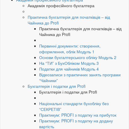
Академія професійного бухгалтера
Практична бухгалтерія для початківців – від
Чайника до Profi
Практична бухгалтерія для початківців – від
Чайника до Profi
Первинні документи: створення,
оформлення, облік Модуль 1
Основи бухгалтерського обліку Модуль 2
На “ТИ” з БухОбліком Модуль 3
Податки для чайників Модуль 4
Відеозаписи з практичних занять програми
“Чайники”
Бухгалтерія і податки для Profi
Бухгалтерія і податки для Profi
Національні стандарти бухобліку без
“СЕКРЕТІВ”
Практикум: PROFI з податку на прибуток
Практикум: PROFI з податку на додану
вартість