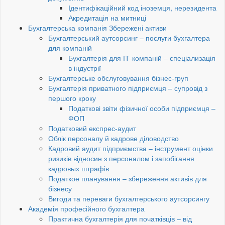
Ідентифікаційний код іноземця, нерезидента
Акредитація на митниці
Бухгалтерська компанія Збережені активи
Бухгалтерський аутсорсинг – послуги бухгалтера
для компаній
Бухгалтерія для ІТ-компаній – спеціализація
в індустрії
Бухгалтерське обслуговування бізнес-груп
Бухгалтерія приватного підприємця – супровід з
першого кроку
Податкові звіти фізичної особи підприємця –
ФОП
Податковий експрес-аудит
Облік персоналу й кадрове діловодство
Кадровий аудит підприємства – інструмент оцінки
ризиків відносин з персоналом і запобігання
кадровых штрафів
Податкое планування – збереження активів для
бізнесу
Вигоди та переваги бухгалтерського аутсорсингу
Академія професійного бухгалтера
Практична бухгалтерія для початківців – від