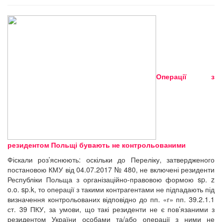
Операції з
резидентом Польщі бувають не контрольованими
Фіскали роз’яснюють: оскільки до Переліку, затвердженого
постановою КМУ від 04.07.2017 № 480, не включені резиденти
Республіки Польща з організаційно-правовою формою sp. z
o.o. sp.k, то операції з такими контрагентами не підпадають під
визначення контрольованих відповідно до пп. «г» пп. 39.2.1.1
ст. 39 ПКУ, за умови, що такі резиденти не є пов’язаними з
резидентом України особами та/або операції з ними не