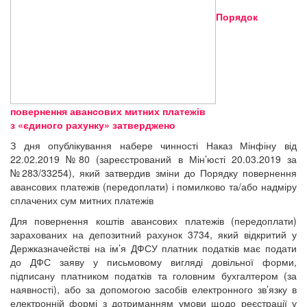
Порядок
повернення авансових митних платежів
з «єдиного рахунку» затверджено
З дня опублікування набере чинності Наказ Мінфіну від
22.02.2019 №80 (зареєстрований в Мін’юсті 20.03.2019 за
№283/33254), який затвердив зміни до Порядку повернення
авансових платежів (передоплати) і помилково та/або надміру
сплачених сум митних платежів
Для повернення коштів авансових платежів (передоплати)
зарахованих на депозитний рахунок 3734, який відкритий у
Держказначействі на ім’я ДФСУ платник податків має подати
до ДФС заяву у письмовому вигляді довільної форми,
підписану платником податків та головним бухгалтером (за
наявності), або за допомогою засобів електронного зв’язку в
електронній формі з дотриманням умови щодо реєстрації у