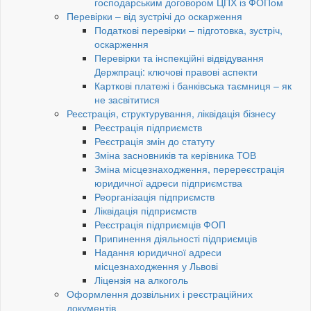
господарським договором ЦПХ із ФОПом
Перевірки – від зустрічі до оскарження
Податкові перевірки – підготовка, зустріч,
оскарження
Перевірки та інспекційні відвідування
Держпраці: ключові правові аспекти
Карткові платежі і банківська таємниця – як
не засвітитися
Реєстрація, структурування, ліквідація бізнесу
Реєстрація підприємств
Реєстрація змін до статуту
Зміна засновників та керівника ТОВ
Зміна місцезнаходження, перереєстрація
юридичної адреси підприємства
Реорганізація підприємств
Ліквідація підприємств
Реєстрація підприємців ФОП
Припинення діяльності підприємців
Надання юридичної адреси
місцезнаходження у Львові
Ліцензія на алкоголь
Оформлення дозвільних і реєстраційних
документів