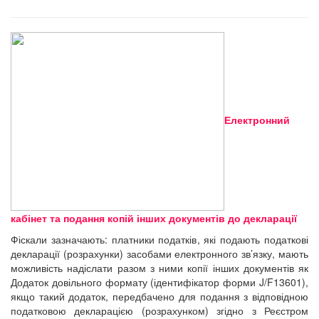
Електронний
кабінет та подання копій інших документів до декларації
Фіскали зазначають: платники податків, які подають податкові
декларації (розрахунки) засобами електронного зв’язку, мають
можливість надіслати разом з ними копії інших документів як
Додаток довільного формату (ідентифікатор форми J/F13601),
якщо такий додаток, передбачено для подання з відповідною
податковою декларацією (розрахунком) згідно з Реєстром