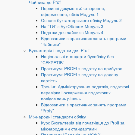
Чайника до Profi
Первинні документи: створення,
оформлення, облік Модуль 1
Основи бухгалтерського обліку Модуль 2
На “ТИ” з БухОбліком Модуль 3
Податки для чайників Модуль 4
Відеозаписи з практичних занять програми
“Чайники”
Бухгалтерія і податки для Profi
Національні стандарти бухобліку без
“СЕКРЕТІВ”
Практикум: PROFI з податку на прибуток
Практикум: PROFI з податку на додану
вартість
Тренінг: Адміністрування податків, податкові
перевірки і оскарження податкових
повідомлень рішень
Відеозаписи з практичних занять програми
“Profy”
Міжнародні стандарти обліку
Курс Бухгалтерія від початківця до Profi за
міжнародними стандартами
Практикум “Перехід на МСФЗ”