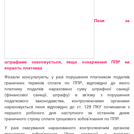
Пеня за
штрафами скасовується, якщо оскарження ППР на
користь платника
Фіскали консультують: у разі порушення платником податків
граничних термінів сплати по ППР, відповідно до якого
платнику податків нараховано суму штрафної санкції
(фінансової санкції, штрафу) в зв’язку з порушення
податкового законодавства, контролюючими органами
нараховується пеня відповідно до ст. 129 ПКУ починаючи з
першого робочого дня наступного за останнім днем
граничного строку сплати грошового зобов’язання по ППР.
У разі скасування нарахованого контролюючим органом
грошового зобов’язання (його частини) у порядку