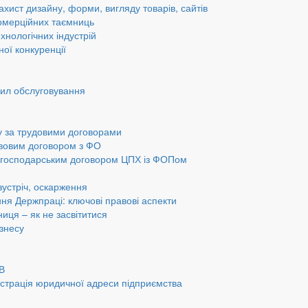
ахист дизайну, форми, вигляду товарів, сайтів
омерційних таємниць
хнологічних індустрій
ної конкуренції
вил обслуговування
у за трудовими договорами
авовим договором з ФО
а господарським договором ЦПХ із ФОПом
 зустріч, оскарження
ання Держпраці: ключові правові аспекти
ниця – як не засвітитися
ізнесу
ОВ
страція юридичної адреси підприємства