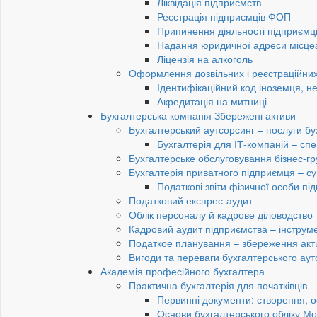
Ліквідація підприємств
Реєстрація підприємців ФОП
Припинення діяльності підприємц
Надання юридичної адреси місце
Ліцензія на алкоголь
Оформлення дозвільних і реєстраційних
Ідентифікаційний код іноземця, н
Акредитація на митниці
Бухгалтерська компанія Збережені активи
Бухгалтерський аутсорсинг – послуги бу
Бухгалтерія для ІТ-компаній – спец
Бухгалтерське обслуговування бізнес-гр
Бухгалтерія приватного підприємця – су
Податкові звіти фізичної особи п
Податковий експрес-аудит
Облік персоналу й кадрове діловодство
Кадровий аудит підприємства – інструме
Податкое планування – збереження акти
Вигоди та переваги бухгалтерського аут
Академія професійного бухгалтера
Практична бухгалтерія для початківців – 
Первинні документи: створення, 
Основи бухгалтерського обліку Мо