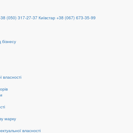
+38 (050) 317-27-37
Київстар +38 (067) 673-35-99
 бізнесу
ї власності
орів
ам
сті
ву марку
ектуальної власності