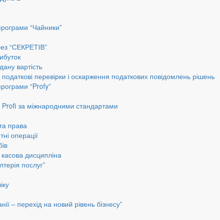
програми “Чайники”
без “СЕКРЕТІВ”
ибуток
дану вартість
, податкові перевірки і оскарження податкових повідомлень рішень
програми “Profy”
до Profi за міжнародними стандартами
 та права
тні операції
бів
а касова дисципліна
лтерія послуг”
іку
ії – перехід на новий рівень бізнесу”