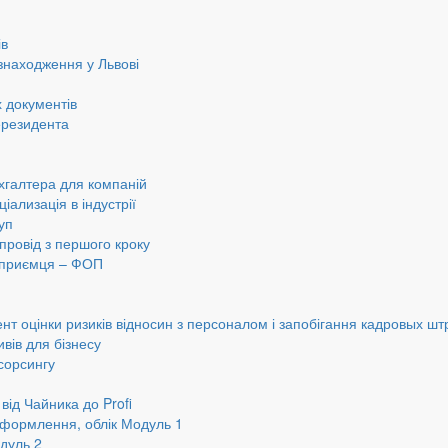
ів
знаходження у Львові
 документів
ерезидента
хгалтера для компаній
іализація в індустрії
уп
провід з першого кроку
ідприємця – ФОП
нт оцінки ризиків відносин з персоналом і запобігання кадровых шт
вів для бізнесу
сорсингу
від Чайника до Profi
оформлення, облік Модуль 1
дуль 2