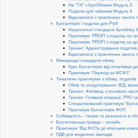
На “ТИ” з БухОбліком Модуль 3
Податки для чайників Модуль 4
Відеозаписи з практичних занять 
Бухгалтерія і податки для Profi
Національні стандарти бухобліку 
Практикум: PROFI з податку на пр
Практикум: PROFI з податку на до
Тренінг: Адміністрування податків
Відеозаписи з практичних занять 
Міжнародні стандарти обліку
Курс Бухгалтерія від початківця 
Практикум “Перехід на МСФЗ”
Тематичні практикуми з обліку, податків
Облік та оподаткування ЗЕД, валю
Тренінг: Фахівець з основних засо
Тренінг: Готівкові операції, PРO т
Спеціалізований практикум “Бухга
Практикум Бухгалтерія ФОП
Собівартість – теорія та реальність в обл
Бухгалтерська правда – онлайн
Практикум “Від ФОПа до власника компан
ПДВ для медичних закладів