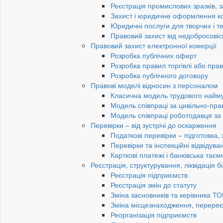
Реєстрація промислових зразків, з
Захист і юридичне оформлення к
Юридичні послуги для творчих і те
Правовий захист від недобросовіс
Правовий захист електронної комерції
Розробка публічних оферт
Розробка правил торгівлі або пра
Розробка публічного договору
Правові моделі відносин з персоналом
Класична модель трудового найм
Модель співпраці за цивільно-пр
Модель співпраці роботодавця з
Перевірки – від зустрічі до оскарження
Податкові перевірки – підготовка,
Перевірки та інспекційні відвідув
Карткові платежі і банківська таєм
Реєстрація, структурування, ліквідація б
Реєстрація підприємств
Реєстрація змін до статуту
Зміна засновників та керівника Т
Зміна місцезнаходження, перереє
Реорганізація підприємств