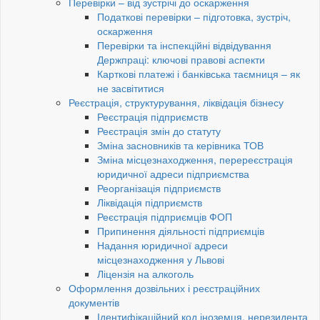
Перевірки – від зустрічі до оскарження
Податкові перевірки – підготовка, зустріч,
оскарження
Перевірки та інспекційні відвідування
Держпраці: ключові правові аспекти
Карткові платежі і банківська таємниця – як
не засвітитися
Реєстрація, структурування, ліквідація бізнесу
Реєстрація підприємств
Реєстрація змін до статуту
Зміна засновників та керівника ТОВ
Зміна місцезнаходження, перереєстрація
юридичної адреси підприємства
Реорганізація підприємств
Ліквідація підприємств
Реєстрація підприємців ФОП
Припинення діяльності підприємців
Надання юридичної адреси
місцезнаходження у Львові
Ліцензія на алкоголь
Оформлення дозвільних і реєстраційних
документів
Ідентифікаційний код іноземця, нерезидента