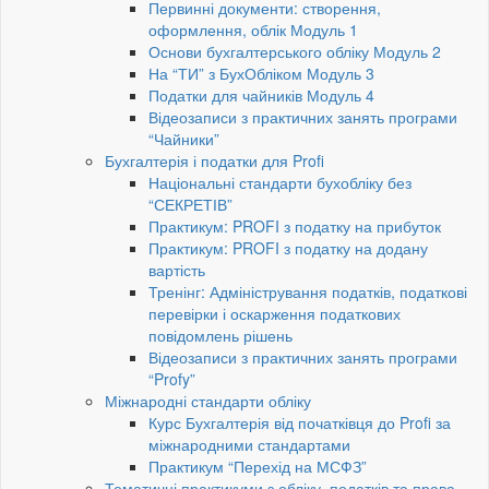
Первинні документи: створення,
оформлення, облік Модуль 1
Основи бухгалтерського обліку Модуль 2
На “ТИ” з БухОбліком Модуль 3
Податки для чайників Модуль 4
Відеозаписи з практичних занять програми
“Чайники”
Бухгалтерія і податки для Profi
Національні стандарти бухобліку без
“СЕКРЕТІВ”
Практикум: PROFI з податку на прибуток
Практикум: PROFI з податку на додану
вартість
Тренінг: Адміністрування податків, податкові
перевірки і оскарження податкових
повідомлень рішень
Відеозаписи з практичних занять програми
“Profy”
Міжнародні стандарти обліку
Курс Бухгалтерія від початківця до Profi за
міжнародними стандартами
Практикум “Перехід на МСФЗ”
Тематичні практикуми з обліку, податків та права