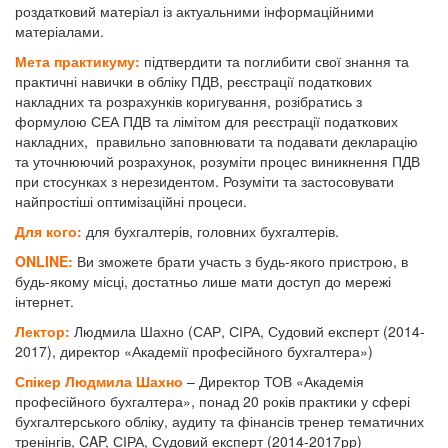
роздатковий матеріал із актуальними інформаційними
матеріалами.
Мета практикуму:
підтвердити та поглибити свої знання та
практичні навички в обліку ПДВ, реєстрації податкових
накладних та розрахунків коригування, розібратись з
формулою СЕА ПДВ та лімітом для реєстрації податкових
накладних, правильно заповнювати та подавати декларацію
та уточнюючий розрахунок, розуміти процес виникнення ПДВ
при стосунках з нерезидентом. Розуміти та застосовувати
найпростіші оптимізаційні процеси.
Для кого:
для бухгалтерів, головних бухгалтерів.
ONLINE:
Ви зможете брати участь з будь-якого пристрою, в
будь-якому місці, достатньо лише мати доступ до мережі
інтернет.
Лектор:
Людмила Шахно (САР, СІРА, Судовий експерт (2014-
2017), директор «Академії професійного бухгалтера»)
Спікер Людмила Шахно
– Директор ТОВ «Академія
професійного бухгалтера», понад 20 років практики у сфері
бухгалтерського обліку, аудиту та фінансів тренер тематичних
тренінгів, CAP, СІРА, Судовий експерт (2014-2017рр)