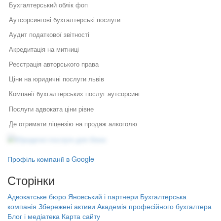
Бухгалтерський облік фоп
Аутсорсингові бухгалтерські послуги
Аудит податкової звітності
Акредитація на митниці
Реєстрація авторського права
Ціни на юридичні послуги львів
Компанії бухгалтерських послуг аутсорсинг
Послуги адвоката ціни рівне
Де отримати ліцензію на продаж алкоголю
Юридичні послуги для бізнесу
Юридичний консалтинг київ
Юридичний супровід бізнесу
Послуги адвоката
Бухгалтерські послуги у львів
Як правильно укласти договір
Правовий захист інтелектуальної
Профіль компанії в Google
у бізнесі
власності
Вартість послуг адвоката у господарському процесі
Правовий захист електронної
Сторінки
Специфіка реєстрації
Бухгалтерія фоп
комерції
потужностей та ведення
Реєстрація, структурування,
державного реєстру: поради
Адвокатське бюро Яновський і партнери
Бухгалтерська
Отримання ліцензії на медичну практику
ліквідація бізнесу
фахівців
компанія Збережені активи
Академія професійного бухгалтера
Бухгалтерська компанія Збережені
Бухгалтерські курси для початківців київ
Блог і медіатека
Карта сайту
Порядок звільнення директора
активи