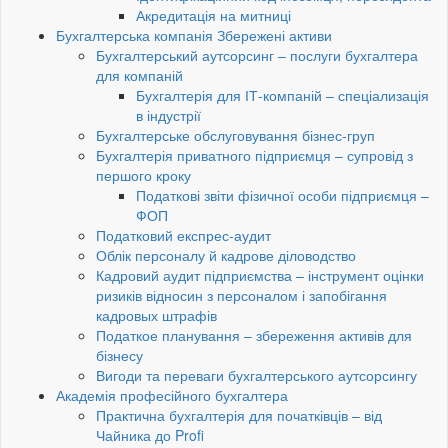
Акредитація на митниці
Бухгалтерська компанія Збережені активи
Бухгалтерський аутсорсинг – послуги бухгалтера
для компаній
Бухгалтерія для ІТ-компаній – спеціализація
в індустрії
Бухгалтерське обслуговування бізнес-груп
Бухгалтерія приватного підприємця – супровід з
першого кроку
Податкові звіти фізичної особи підприємця –
ФОП
Податковий експрес-аудит
Облік персоналу й кадрове діловодство
Кадровий аудит підприємства – інструмент оцінки
ризиків відносин з персоналом і запобігання
кадровых штрафів
Податкое планування – збереження активів для
бізнесу
Вигоди та переваги бухгалтерського аутсорсингу
Академія професійного бухгалтера
Практична бухгалтерія для початківців – від
Чайника до Profi