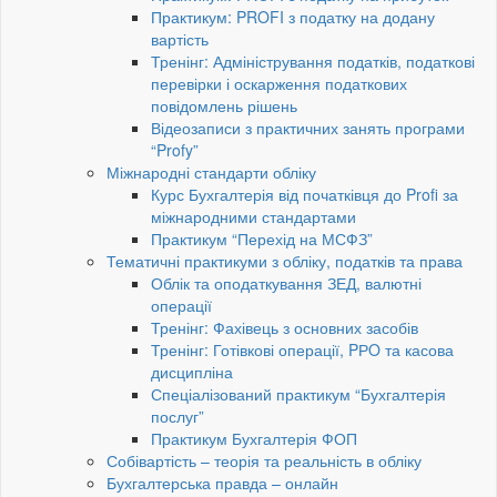
Практикум: PROFI з податку на додану
вартість
Тренінг: Адміністрування податків, податкові
перевірки і оскарження податкових
повідомлень рішень
Відеозаписи з практичних занять програми
“Profy”
Міжнародні стандарти обліку
Курс Бухгалтерія від початківця до Profi за
міжнародними стандартами
Практикум “Перехід на МСФЗ”
Тематичні практикуми з обліку, податків та права
Облік та оподаткування ЗЕД, валютні
операції
Тренінг: Фахівець з основних засобів
Тренінг: Готівкові операції, PРO та касова
дисципліна
Спеціалізований практикум “Бухгалтерія
послуг”
Практикум Бухгалтерія ФОП
Собівартість – теорія та реальність в обліку
Бухгалтерська правда – онлайн