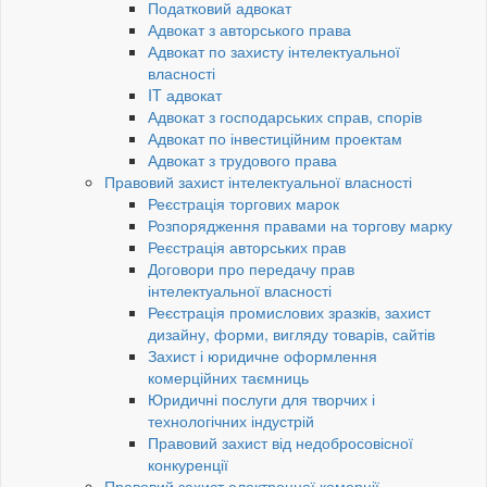
Податковий адвокат
Адвокат з авторського права
Адвокат по захисту інтелектуальної
власності
IT адвокат
Адвокат з господарських справ, спорів
Адвокат по інвестиційним проектам
Адвокат з трудового права
Правовий захист інтелектуальної власності
Реєстрація торгових марок
Розпорядження правами на торгову марку
Реєстрація авторських прав
Договори про передачу прав
інтелектуальної власності
Реєстрація промислових зразків, захист
дизайну, форми, вигляду товарів, сайтів
Захист і юридичне оформлення
комерційних таємниць
Юридичні послуги для творчих і
технологічних індустрій
Правовий захист від недобросовісної
конкуренції
Правовий захист електронної комерції