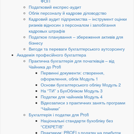
ФОП
Податковий експрес-аудит
Облік персоналу й кадрове діловодство
Кадровий аудит підприємства – інструмент оцінки
ризиків відносин з персоналом і запобігання
кадровых штрафів
Податкое планування – збереження активів для
бізнесу
Вигоди та переваги бухгалтерського аутсорсингу
Академія професійного бухгалтера
Практична бухгалтерія для початківців – від
Чайника до Profi
Первинні документи: створення,
оформлення, облік Модуль 1
Основи бухгалтерського обліку Модуль 2
На “ТИ” з БухОбліком Модуль 3
Податки для чайників Модуль 4
Відеозаписи з практичних занять програми
“Чайники”
Бухгалтерія і податки для Profi
Національні стандарти бухобліку без
“СЕКРЕТІВ”
Практикум: PROFI з податку на прибуток