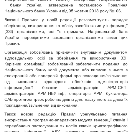
банку України, затверджена постановою Правління
Національного банку України від 05 жовтня 2018 року №106.
Вказані Правила у новій редакції регламентують порядок
зберігання, використання та обліку засобів захисту інформації
(ЗЗІ) організаціями, які їх отримали. Національний банк
України перевірятиме виконання організаціями вимог цих
Правил.
Організація зобов’язана призначити внутрішнім документом
відповідальних осіб за зберігання та використання ЗЗІ.
Керівник організації зобов’язаний забезпечити подання до
Національного банку копії документа або виписки з нього в
електронній або паперовій формі про покладання/звільнення
від виконання відповідних обов’язків адміністраторів
інформаційної безпеки, адміністраторів АРМ-СЕП,
адміністраторів АРМ-НБУ-інф, операторів АРМ бухгалтера
САБ протягом трьох робочих днів із дня, наступного за днем їх
покладання/звільнення від виконання.
Також новою редакцію Правил урегульовано питання
використання програмно-апаратного модуля генерації ключів і
передбачено застосування як носіїв ключів криптографічного
захисту інформації НБУ виключно захищених носіїв