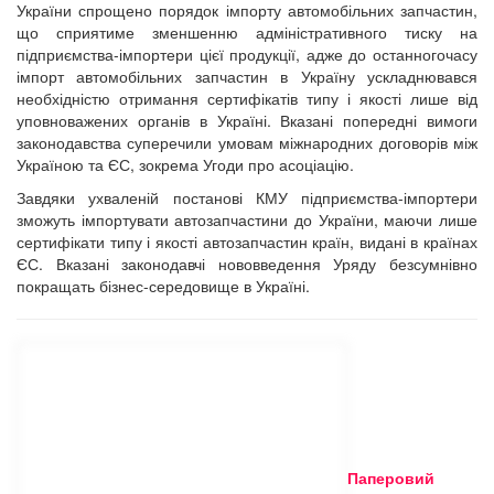
України спрощено порядок імпорту автомобільних запчастин,
що сприятиме зменшенню адміністративного тиску на
підприємства-імпортери цієї продукції, адже до останногочасу
імпорт автомобільних запчастин в Україну ускладнювався
необхідністю отримання сертифікатів типу і якості лише від
уповноважених органів в Україні. Вказані попередні вимоги
законодавства суперечили умовам міжнародних договорів між
Україною та ЄС, зокрема Угоди про асоціацію.
Завдяки ухваленій постанові КМУ підприємства-імпортери
зможуть імпортувати автозапчастини до України, маючи лише
сертифікати типу і якості автозапчастин країн, видані в країнах
ЄС. Вказані законодавчі нововведення Уряду безсумнівно
покращать бізнес-середовище в Україні.
Паперовий