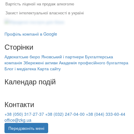
Вартість ліцензії на продаж алкоголю
Захист інтелектуальної власності в україні
Юридичні послуги для бізнесу
Кадровий облік на підприємстві
Юридичний супровід бізнесу
Послуги адвоката
Реєстрація підприємства
Як правильно укласти договір
Правовий захист інтелектуальної
Профіль компанії в Google
у бізнесі
власності
Захист права інтелектуальної власності в україні
Правовий захист електронної
Сторінки
Специфіка реєстрації
Трудова угода з працівником
комерції
потужностей та ведення
Реєстрація, структурування,
державного реєстру: поради
Адвокатське бюро Яновський і партнери
Бухгалтерська
Авторські договори
ліквідація бізнесу
фахівців
компанія Збережені активи
Академія професійного бухгалтера
Бухгалтерська компанія Збережені
Публічний договір оферти
Блог і медіатека
Карта сайту
Порядок звільнення директора
активи
тов
Ліцензія моз на медичну практику
Академія професійного бухгалтера
Календар подій
Банкрутство підприємців
Консалтингові фірми в україні
(ФОП)
На найближчі дати немає подій
Ліцензії на алкоголь
Заперечення на акт податкової
Контакти
перевірки
Ціна на послуги адвоката
Оподаткування малого бізнесу
Зміна засновника
+38 (050) 317-27-37
+38 (032) 247-04-00
+38 (044) 333-60-44
office@zkg.ua
Оскарження податкового
Як скласти трудовий договір
повідомлення рішення
Передзвоніть мені
Комерційна інформація та її захист