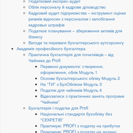
Податковий експрес-аудит
Облік персоналу й кадрове діловодство
Кадровий аудит підприємства – інструмент оцінки
ризиків відносин з персоналом і запобігання
кадровых штрафів
Податкое планування – збереження активів для
бізнесу
Вигоди та переваги бухгалтерського аутсорсингу
Академія професійного бухгалтера
Практична бухгалтерія для початківців – від
Чайника до Profi
Первинні документи: створення,
оформлення, облік Модуль 1
Основи бухгалтерського обліку Модуль 2
На “ТИ” з БухОбліком Модуль 3
Податки для чайників Модуль 4
Відеозаписи з практичних занять програми
“Чайники”
Бухгалтерія і податки для Profi
Національні стандарти бухобліку без
“СЕКРЕТІВ”
Практикум: PROFI з податку на прибуток
Практикум: PROFI з податку на додану