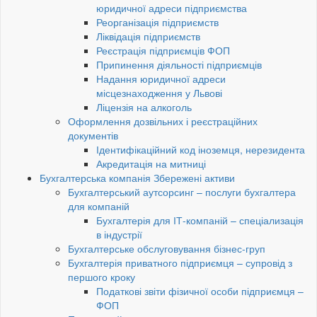
юридичної адреси підприємства
Реорганізація підприємств
Ліквідація підприємств
Реєстрація підприємців ФОП
Припинення діяльності підприємців
Надання юридичної адреси
місцезнаходження у Львові
Ліцензія на алкоголь
Оформлення дозвільних і реєстраційних
документів
Ідентифікаційний код іноземця, нерезидента
Акредитація на митниці
Бухгалтерська компанія Збережені активи
Бухгалтерський аутсорсинг – послуги бухгалтера
для компаній
Бухгалтерія для ІТ-компаній – спеціализація
в індустрії
Бухгалтерське обслуговування бізнес-груп
Бухгалтерія приватного підприємця – супровід з
першого кроку
Податкові звіти фізичної особи підприємця –
ФОП