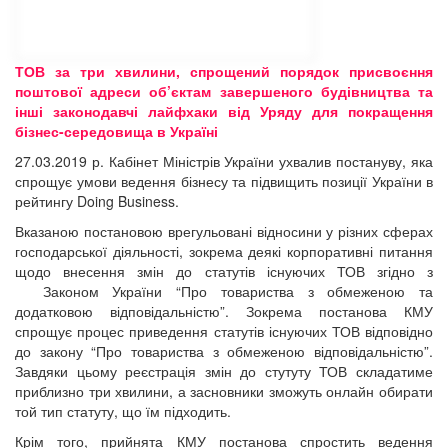
ТОВ за три хвилини, спрощений порядок присвоєння
поштової адреси об’єктам завершеного будівництва та
інші законодавчі лайфхаки від Уряду для покращення
бізнес-середовища в Україні
27.03.2019 р. Кабінет Міністрів України ухвалив постануву, яка
спрощує умови ведення бізнесу та підвищить позиції України в
рейтингу Doing Business.
Вказаною постановою врегульовані відносини у різних сферах
господарської діяльності, зокрема деякі корпоративні питання
щодо внесення змін до статутів існуючих ТОВ згідно з
Законом України “Про товариства з обмеженою та
додатковою відповідальністю”. Зокрема постанова КМУ
спрощує процес приведення статутів існуючих ТОВ відповідно
до закону “Про товариства з обмеженою відповідальністю”.
Завдяки цьому реєстрація змін до стутуту ТОВ складатиме
приблизно три хвилини, а засновники зможуть онлайн обирати
той тип статуту, що їм підходить.
Крім того, прийнята КМУ постанова спростить ведення