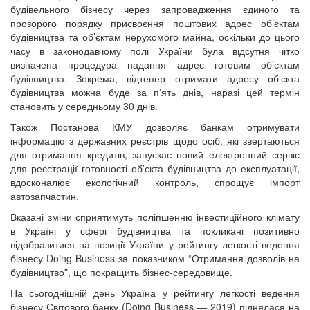
будівельного бізнесу через запровадження єдиного та
прозорого порядку присвоєння поштових адрес об’єктам
будівництва та об’єктам нерухомого майна, оскільки до цього
часу в законодавчому полі України була відсутня чітко
визначена процедура надання адрес готовим об’єктам
будівництва. Зокрема, відтепер отримати адресу об’єкта
будівництва можна буде за п’ять днів, наразі цей термін
становить у середньому 30 днів.
Також Постанова КМУ дозволяє банкам отримувати
інформацію з державних реєстрів щодо осіб, які звертаються
для отримання кредитів, запускає новий електронний сервіс
для реєстрації готовності об’єкта будівництва до експлуатації,
вдосконалює екологічний контроль, спрощує імпорт
автозапчастин.
Вказані зміни сприятимуть поліпшенню інвестиційного клімату
в Україні у сфері будівництва та покликані позитивно
відобразитися на позиції України у рейтингу легкості ведення
бізнесу Doing Business за показником “Отримання дозволів на
будівництво”, що покращить бізнес-середовище.
На сьогоднішній день Україна у рейтингу легкості ведення
бізнесу Світового банку (Doing Business ― 2019) піднялася на