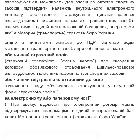
впроваджується можливість для власників автотранспортних
засобів підтвердити наявність внутрішнього електронного
договору обов’язкового страхування цивільно-правової
відповідальності власників наземних транспортних засобів
відомостями в єдиній централізованій базі даних, оператором
якої є Моторне (транспортне) страхове бюро України.
Згідно з пийнятими змінами до ПДР, відтепер водій
механічного транспортного засобу при собі повинен мати
або чинний страховий поліс
(страховий сертифікат “Зелена картка”) про укладення
договору обов’язкового страхування цивільно-правової
відповідальності власників наземних транспортних засобів
або чинний внутрішній електронний договір
зазначеного виду обов’язкового страхування у візуальній
формі страхового поліса (
на електронному або паперовому носії
). При цьому, відомості про електронний договір мають
підтверджуватися інформацією в єдиній централізованій базі
даних Моторного (транспортного) страхового бюро України.