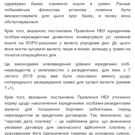
одержувач бажає отримати кошти в гривні. Раніше
небанківська фінансова установа повинна була
використовувати для цього курс банку, в якому вона
обслуговувалася.
Крім того,
вказаною постановою Правління НБУ юридичним
особам-нерезидентам дозволено конвертувати усі гривневі
кошти на ЛОРО-рахунках у валюту
упродовж дня. До цього
вони могли купувати валюту лише в межах залишку у гривні на
початок операційного дня.
Це законодавче нововведення урівнює юридичних осіб-
нерезидентів у можливостях з резидентами, для яких з 7
лютого 2019 року вже було скасовано вимогу щодо
попереднього резервування гривні для купівлі валюти (режим
Т+1).
Крім того, вказаною постановою Правління НБУ уточнено
норму щодо накопичення юридичними особами-резидентами
валюти для погашення боргових зобов’язань перед
нерезидентом за кредитним договором. Так, визначено, що
“чергова дата платежу” – це найближча дата, що визначена
умовами договору для своєчасного здійснення платежу з
урахуванням його призначення (окремо за основною сумою,