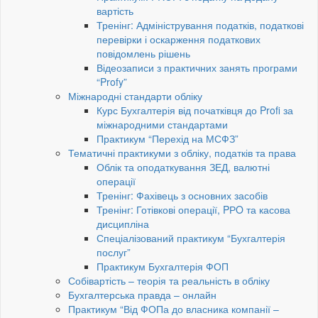
вартість
Тренінг: Адміністрування податків, податкові
перевірки і оскарження податкових
повідомлень рішень
Відеозаписи з практичних занять програми
“Profy”
Міжнародні стандарти обліку
Курс Бухгалтерія від початківця до Profi за
міжнародними стандартами
Практикум “Перехід на МСФЗ”
Тематичні практикуми з обліку, податків та права
Облік та оподаткування ЗЕД, валютні
операції
Тренінг: Фахівець з основних засобів
Тренінг: Готівкові операції, PРO та касова
дисципліна
Спеціалізований практикум “Бухгалтерія
послуг”
Практикум Бухгалтерія ФОП
Собівартість – теорія та реальність в обліку
Бухгалтерська правда – онлайн
Практикум “Від ФОПа до власника компанії –