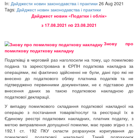
In:
Дайджести новин законодавства і практики
26 Aug 2021
Tags:
Дайджест новин законодавства і практики
Дайджест новин «Податки і облік»
з 17.08.2021 пo 23.08.2021
Знову про
помилкову податкову накладну
Податківці в черговий раз наголосили на тому, що помилково
подана та зареєстрована в ЄРПН податкова накладна за
операціями, які фактично здійсненні не були, дані про які не
внесено до податкового обліку платника податків та не
підтверджено первинними документами, не є підставою для
внесення даних за такою податковою накладною до
податкової декларації.
У випадку помилкового складання податкової накладної на
операцію з постачання товарів/послуг та реєстрації їх в
Єдиному реєстрі податкових накладних, платник податку, з
метою виправлення допущеної помилки, має право згідно з п.
192.1 ст. 192 ПКУ скласти розрахунок коригування до
помилкової податкової накладної. Такий розрахунок