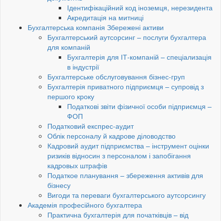
Ідентифікаційний код іноземця, нерезидента
Акредитація на митниці
Бухгалтерська компанія Збережені активи
Бухгалтерський аутсорсинг – послуги бухгалтера
для компаній
Бухгалтерія для ІТ-компаній – спеціализація
в індустрії
Бухгалтерське обслуговування бізнес-груп
Бухгалтерія приватного підприємця – супровід з
першого кроку
Податкові звіти фізичної особи підприємця –
ФОП
Податковий експрес-аудит
Облік персоналу й кадрове діловодство
Кадровий аудит підприємства – інструмент оцінки
ризиків відносин з персоналом і запобігання
кадровых штрафів
Податкое планування – збереження активів для
бізнесу
Вигоди та переваги бухгалтерського аутсорсингу
Академія професійного бухгалтера
Практична бухгалтерія для початківців – від