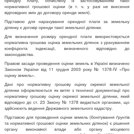
орендну плату, обчислену із застосовуванням такої
нормативної грошової оцінки (в т. ч. у разі не внесення
відповідних змін до договору оренди землі).
Підставою для нарахування орендної плати за земельну
ділянку є договір оренди такої земельної ділянки.
Для визначення розміру орендної плати використовується
нормативна грошова оцінка земельних ділянок з урахуванням
коефіцієнта індексації, визначеного відповідно до
законодавства.
Правові засади проведення оцінки земель в Україні визначено
Законом України від 11 грудня 2003 року № 1378-IV «Про
оцінку земель».
Дані про нормативну грошову оцінку окремої земельної
ділянки оформлюються як витяг з технічної документації про
нормативну грошову оцінку окремої земельної ділянки, який
відповідно до ст. 23 Закону № 1378 видається органами, що
здійснюють ведення Державного земельного кадастру.
Підставою для проведення оцінки земель (бонітування ґрунтів
та нормативної грошової оцінки земельних ділянок) є рішення
органу виконавчої влади або органу місцевого