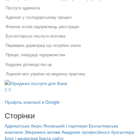
Послуги адвоката
Адвокат у господарському процесі
Фізична особа підприємець реєстрація
Бухгалтерські послуги полтава
Перевірки держпраці що потрібно знати
Процес ліквідації підприємства
Кадрове діловодство це
Ліцензія моз україни на медичну практику
Юридичні послуги для бізнесу
Про державну реєстрацію юридичних осіб та фізичних осіб
Юридичний супровід бізнесу
підприємців
Послуги адвоката
Як правильно укласти договір
Правовий захист інтелектуальної
Як оформити касовий апарат
у бізнесі
власності
Профіль компанії в Google
Правовий захист електронної
Припинення діяльності спд
Специфіка реєстрації
комерції
Сторінки
потужностей та ведення
Зміна місця реєстрації тов
Реєстрація, структурування,
державного реєстру: поради
ліквідація бізнесу
фахівців
Що таке бухгалтерський облік
Адвокатське бюро Яновський і партнери
Бухгалтерська
Бухгалтерська компанія Збережені
компанія Збережені активи
Академія професійного бухгалтера
Порядок звільнення директора
активи
Кадровий аудит це
Блог і медіатека
Карта сайту
тов
Академія професійного бухгалтера