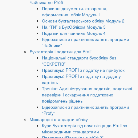
Чайника до Profi
Первинні документи: створення,
оформлення, облік Модуль 1
Основи бухгалтерського обліку Модуль 2
На “ТИ” з БухОбліком Модуль 3
Податки для чайників Модуль 4
Відеозаписи з практичних занять програми
“Чайники”
Бухгалтерія і податки для Profi
Національні стандарти бухобліку без
“СЕКРЕТІВ”
Практикум: PROFI з податку на прибуток
Практикум: PROFI з податку на додану
вартість
Тренінг: Адміністрування податків, податкові
перевірки і оскарження податкових
повідомлень рішень
Відеозаписи з практичних занять програми
“Profy”
Міжнародні стандарти обліку
Курс Бухгалтерія від початківця до Profi за
міжнародними стандартами
Практикум “Перехід на МСФЗ”