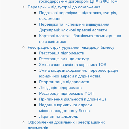
господарським договором ЦПХ із ФОПом
Перевірки – від зустрічі до оскарження
Податкові перевірки – підготовка, зустріч,
оскарження
Перевірки та інспекційні відвідування
Держпраці: ключові правові аспекти
Карткові платежі і банківська таємниця – як
не засвітитися
Реєстрація, структурування, ліквідація бізнесу
Реєстрація підприємств
Реєстрація змін до статуту
Зміна засновників та керівника ТОВ
Зміна місцезнаходження, перереєстрація
юридичної адреси підприємства
Реорганізація підприємств
Ліквідація підприємств
Реєстрація підприємців ФОП
Припинення діяльності підприємців
Надання юридичної адреси
місцезнаходження у Львові
Ліцензія на алкоголь
Оформлення дозвільних і реєстраційних
документів