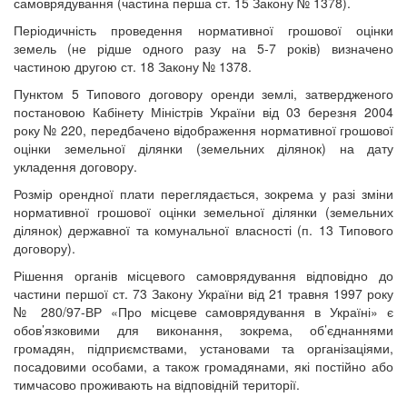
самоврядування (частина перша ст. 15 Закону № 1378).
Періодичність проведення нормативної грошової оцінки
земель (не рідше одного разу на 5-7 років) визначено
частиною другою ст. 18 Закону № 1378.
Пунктом 5 Типового договору оренди землі, затвердженого
постановою Кабінету Міністрів України від 03 березня 2004
року № 220, передбачено відображення нормативної грошової
оцінки земельної ділянки (земельних ділянок) на дату
укладення договору.
Розмір орендної плати переглядається, зокрема у разі зміни
нормативної грошової оцінки земельної ділянки (земельних
ділянок) державної та комунальної власності (п. 13 Типового
договору).
Рішення органів місцевого самоврядування відповідно до
частини першої ст. 73 Закону України від 21 травня 1997 року
№ 280/97-ВР «Про місцеве самоврядування в Україні» є
обов’язковими для виконання, зокрема, об’єднаннями
громадян, підприємствами, установами та організаціями,
посадовими особами, а також громадянами, які постійно або
тимчасово проживають на відповідній території.