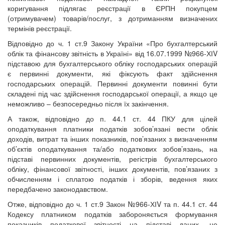
коригування підлягає реєстрації в ЄРПН покупцем
(отримувачем) товарів/послуг, з дотриманням визначених
термінів реєстрації.
Відповідно до ч. 1 ст.9 Закону України «Про бухгалтерський
облік та фінансову звітність в Україні» від 16.07.1999 №966-ХІV
підставою для бухгалтерського обліку господарських операцій
є первинні документи, які фіксують факт здійснення
господарських операцій. Первинні документи повинні бути
складені під час здійснення господарської операції, а якщо це
неможливо – безпосередньо після їх закінчення.
А також, відповідно до п. 44.1 ст. 44 ПКУ для цілей
оподаткування платники податків зобов’язані вести облік
доходів, витрат та інших показників, пов’язаних з визначенням
об’єктів оподаткування та/або податкових зобов’язань, на
підставі первинних документів, регістрів бухгалтерського
обліку, фінансової звітності, інших документів, пов’язаних з
обчисленням і сплатою податків і зборів, ведення яких
передбачено законодавством.
Отже, відповідно до ч. 1 ст.9 Закон №966-ХІV та п. 44.1 ст. 44
Кодексу платником податків забороняється формування
показників податкової звітності на підставі даних, не