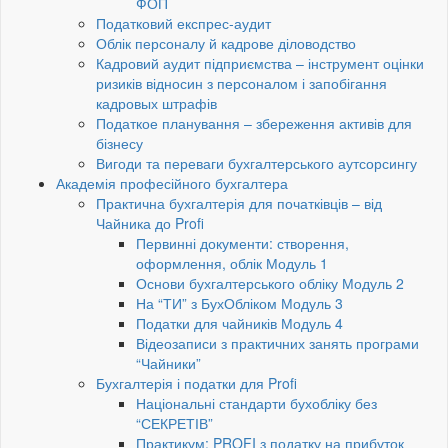
ФОП
Податковий експрес-аудит
Облік персоналу й кадрове діловодство
Кадровий аудит підприємства – інструмент оцінки
ризиків відносин з персоналом і запобігання
кадровых штрафів
Податкое планування – збереження активів для
бізнесу
Вигоди та переваги бухгалтерського аутсорсингу
Академія професійного бухгалтера
Практична бухгалтерія для початківців – від
Чайника до Profi
Первинні документи: створення,
оформлення, облік Модуль 1
Основи бухгалтерського обліку Модуль 2
На “ТИ” з БухОбліком Модуль 3
Податки для чайників Модуль 4
Відеозаписи з практичних занять програми
“Чайники”
Бухгалтерія і податки для Profi
Національні стандарти бухобліку без
“СЕКРЕТІВ”
Практикум: PROFI з податку на прибуток