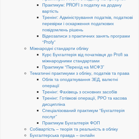
Практикум: PROFI з податку на додану
вартість
Тренінг: Адміністрування податків, податкові
перевірки і оскарження податкових
повідомлень рішень
Відеозаписи з практичних занять програми
“Profy”
Міжнародні стандарти обліку
Курс Бухгалтерія від початківця до Profi за
міжнародними стандартами
Практикум “Перехід на МСФЗ”
Тематичні практикуми з обліку, податків та права
Облік та оподаткування ЗЕД, валютні
операції
Тренінг: Фахівець з основних засобів
Тренінг: Готівкові операції, PРO та касова
дисципліна
Спеціалізований практикум “Бухгалтерія
послуг”
Практикум Бухгалтерія ФОП
Собівартість – теорія та реальність в обліку
Бухгалтерська правда – онлайн