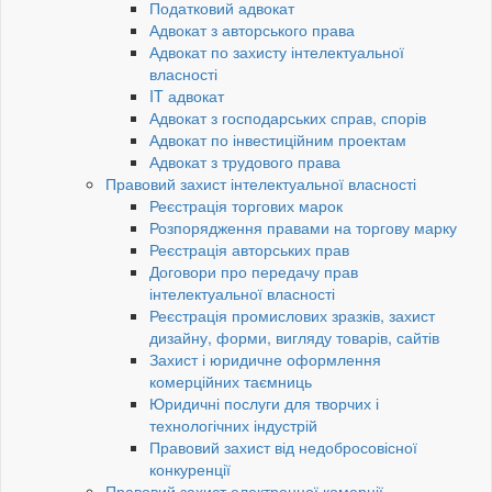
Податковий адвокат
Адвокат з авторського права
Адвокат по захисту інтелектуальної
власності
IT адвокат
Адвокат з господарських справ, спорів
Адвокат по інвестиційним проектам
Адвокат з трудового права
Правовий захист інтелектуальної власності
Реєстрація торгових марок
Розпорядження правами на торгову марку
Реєстрація авторських прав
Договори про передачу прав
інтелектуальної власності
Реєстрація промислових зразків, захист
дизайну, форми, вигляду товарів, сайтів
Захист і юридичне оформлення
комерційних таємниць
Юридичні послуги для творчих і
технологічних індустрій
Правовий захист від недобросовісної
конкуренції
Правовий захист електронної комерції