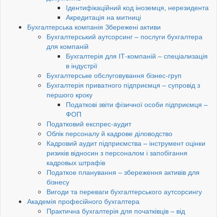
Ідентифікаційний код іноземця, нерезидента
Акредитація на митниці
Бухгалтерська компанія Збережені активи
Бухгалтерський аутсорсинг – послуги бухгалтера
для компаній
Бухгалтерія для ІТ-компаній – спеціализація
в індустрії
Бухгалтерське обслуговування бізнес-груп
Бухгалтерія приватного підприємця – супровід з
першого кроку
Податкові звіти фізичної особи підприємця –
ФОП
Податковий експрес-аудит
Облік персоналу й кадрове діловодство
Кадровий аудит підприємства – інструмент оцінки
ризиків відносин з персоналом і запобігання
кадровых штрафів
Податкое планування – збереження активів для
бізнесу
Вигоди та переваги бухгалтерського аутсорсингу
Академія професійного бухгалтера
Практична бухгалтерія для початківців – від