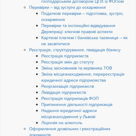
господарським договором ЦПХ із ФОПом
Перевірки – від зустрічі до оскарження
Податкові перевірки – підготовка, зустріч,
оскарження
Перевірки та інспекційні відвідування
Держпраці: ключові правові аспекти
Карткові платежі і банківська таємниця – як
не засвітитися
Реєстрація, структурування, ліквідація бізнесу
Реєстрація підприємств
Реєстрація змін до статуту
Зміна засновників та керівника ТОВ
Зміна місцезнаходження, перереєстрація
юридичної адреси підприємства
Реорганізація підприємств
Ліквідація підприємств
Реєстрація підприємців ФОП
Припинення діяльності підприємців
Надання юридичної адреси
місцезнаходження у Львові
Ліцензія на алкоголь
Оформлення дозвільних і реєстраційних
документів