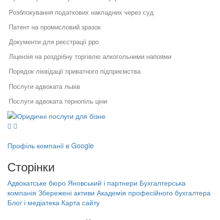
Розблокування податкових накладних через суд
Патент на промисловий зразок
Документи для реєстрації рро
Ліцензія на роздрібну торгівлю алкогольними напоями
Порядок ліквідації приватного підприємства
Послуги адвоката львів
Послуги адвоката тернопіль ціни
Юридичні послуги для бізнесу
Вартість бухгалтерських послуг харків
Юридичний супровід бізнесу
Послуги адвоката
Порядок реєстрації фізичної особи підприємця
Як правильно укласти договір
Правовий захист інтелектуальної
у бізнесі
власності
Ліквідація приватного підприємства
Профіль компанії в Google
Правовий захист електронної
Специфіка реєстрації
Термін для розблокування податкових накладних
комерції
Сторінки
потужностей та ведення
Реєстрація, структурування,
державного реєстру: поради
Бухгалтерські послуги біла церква
ліквідація бізнесу
фахівців
Адвокатське бюро Яновський і партнери
Бухгалтерська
Бухгалтерська компанія Збережені
Бухоблік
компанія Збережені активи
Академія професійного бухгалтера
Порядок звільнення директора
активи
Блог і медіатека
Карта сайту
тов
Бухгалтерські послуги черкаси
Академія професійного бухгалтера
Банкрутство підприємців
Принципи бухгалтерського обліку