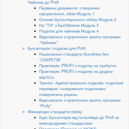
Чайника до Profi
Первинні документи: створення,
оформлення, облік Модуль 1
Основи бухгалтерського обліку Модуль 2
На “ТИ” з БухОбліком Модуль 3
Податки для чайників Модуль 4
Відеозаписи з практичних занять програми
“Чайники”
Бухгалтерія і податки для Profi
Національні стандарти бухобліку без
“СЕКРЕТІВ”
Практикум: PROFI з податку на прибуток
Практикум: PROFI з податку на додану
вартість
Тренінг: Адміністрування податків, податкові
перевірки і оскарження податкових
повідомлень рішень
Відеозаписи з практичних занять програми
“Profy”
Міжнародні стандарти обліку
Курс Бухгалтерія від початківця до Profi за
міжнародними стандартами
Практикум “Перехід на МСФЗ”