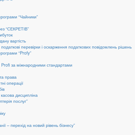
програми “Чайники”
без “СЕКРЕТІВ”
ибуток
дану вартість
, податкові перевірки і оскарження податкових повідомлень рішень
програми “Profy”
до Profi за міжнародними стандартами
 та права
тні операції
бів
а касова дисципліна
лтерія послуг”
іку
ії – перехід на новий рівень бізнесу”