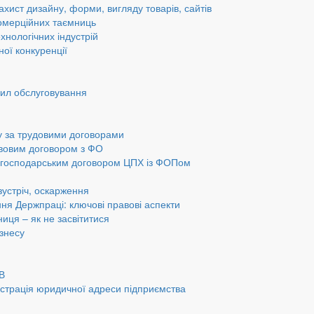
ахист дизайну, форми, вигляду товарів, сайтів
омерційних таємниць
хнологічних індустрій
ної конкуренції
вил обслуговування
у за трудовими договорами
авовим договором з ФО
а господарським договором ЦПХ із ФОПом
 зустріч, оскарження
ання Держпраці: ключові правові аспекти
ниця – як не засвітитися
ізнесу
ОВ
страція юридичної адреси підприємства