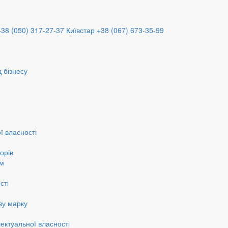
+38 (050) 317-27-37
Київстар +38 (067) 673-35-99
 бізнесу
ї власності
орів
ам
сті
ву марку
ектуальної власності