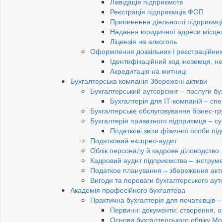
Ліквідація підприємств
Реєстрація підприємців ФОП
Припинення діяльності підприємц
Надання юридичної адреси місце
Ліцензія на алкоголь
Оформлення дозвільних і реєстраційних
Ідентифікаційний код іноземця, н
Акредитація на митниці
Бухгалтерська компанія Збережені активи
Бухгалтерський аутсорсинг – послуги бу
Бухгалтерія для ІТ-компаній – спец
Бухгалтерське обслуговування бізнес-гр
Бухгалтерія приватного підприємця – су
Податкові звіти фізичної особи п
Податковий експрес-аудит
Облік персоналу й кадрове діловодство
Кадровий аудит підприємства – інструме
Податкое планування – збереження акти
Вигоди та переваги бухгалтерського аут
Академія професійного бухгалтера
Практична бухгалтерія для початківців – 
Первинні документи: створення, 
Основи бухгалтерського обліку Мо