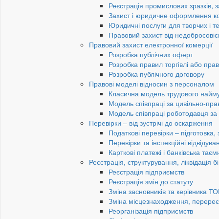
Реєстрація промислових зразків, з
Захист і юридичне оформлення к
Юридичні послуги для творчих і те
Правовий захист від недобросовіс
Правовий захист електронної комерції
Розробка публічних оферт
Розробка правил торгівлі або пра
Розробка публічного договору
Правові моделі відносин з персоналом
Класична модель трудового найм
Модель співпраці за цивільно-пр
Модель співпраці роботодавця з
Перевірки – від зустрічі до оскарження
Податкові перевірки – підготовка,
Перевірки та інспекційні відвідув
Карткові платежі і банківська таєм
Реєстрація, структурування, ліквідація б
Реєстрація підприємств
Реєстрація змін до статуту
Зміна засновників та керівника Т
Зміна місцезнаходження, перереє
Реорганізація підприємств