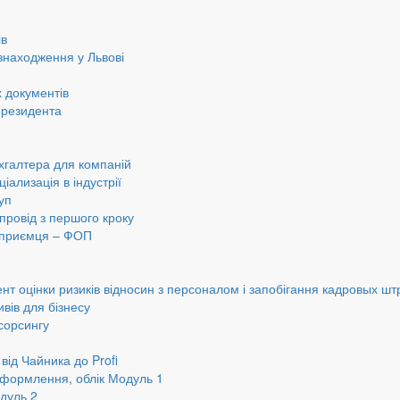
ів
знаходження у Львові
 документів
ерезидента
хгалтера для компаній
іализація в індустрії
уп
провід з першого кроку
ідприємця – ФОП
нт оцінки ризиків відносин з персоналом і запобігання кадровых шт
вів для бізнесу
сорсингу
від Чайника до Profi
оформлення, облік Модуль 1
дуль 2