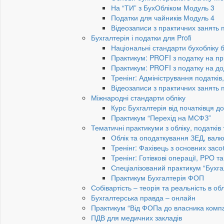
На “ТИ” з БухОбліком Модуль 3
Податки для чайників Модуль 4
Відеозаписи з практичних занять 
Бухгалтерія і податки для Profi
Національні стандарти бухобліку 
Практикум: PROFI з податку на пр
Практикум: PROFI з податку на до
Тренінг: Адміністрування податків
Відеозаписи з практичних занять 
Міжнародні стандарти обліку
Курс Бухгалтерія від початківця 
Практикум “Перехід на МСФЗ”
Тематичні практикуми з обліку, податків
Облік та оподаткування ЗЕД, валю
Тренінг: Фахівець з основних засо
Тренінг: Готівкові операції, PРO т
Спеціалізований практикум “Бухга
Практикум Бухгалтерія ФОП
Собівартість – теорія та реальність в обл
Бухгалтерська правда – онлайн
Практикум “Від ФОПа до власника компан
ПДВ для медичних закладів