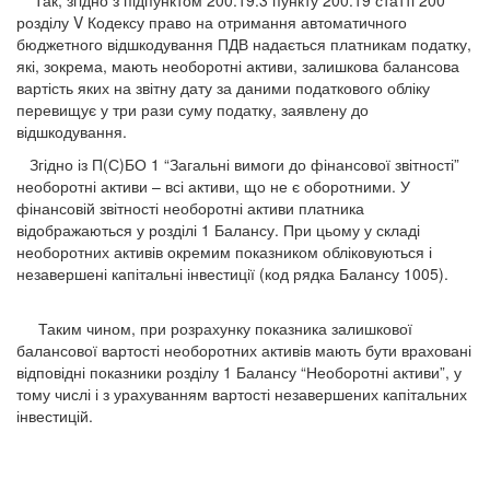
Так, згідно з підпунктом 200.19.3 пункту 200.19 статті 200
розділу V Кодексу право на отримання автоматичного
бюджетного відшкодування ПДВ надається платникам податку,
які, зокрема, мають необоротні активи, залишкова балансова
вартість яких на звітну дату за даними податкового обліку
перевищує у три рази суму податку, заявлену до
відшкодування.
Згідно із П(С)БО 1 “Загальні вимоги до фінансової звітності”
необоротні активи – всі активи, що не є оборотними. У
фінансовій звітності необоротні активи платника
відображаються у розділі 1 Балансу. При цьому у складі
необоротних активів окремим показником обліковуються і
незавершені капітальні інвестиції (код рядка Балансу 1005).
Таким чином, при розрахунку показника залишкової
балансової вартості необоротних активів мають бути враховані
відповідні показники розділу 1 Балансу “Необоротні активи”, у
тому числі і з урахуванням вартості незавершених капітальних
інвестицій.