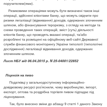
поручителем(ями).
Ризиковими операціями можуть бути визначені також інші
операції, здійснені клієнтами банку, що можуть свідчити про
ризики легалізації (відмивання) доходів, одержаних злочинним
шляхом, або фінансування тероризму, з огляду на методи та
схеми проведення таких операцій, зміст (суть) діяльності
клієнтів банку, що проводять вказані операції, та/або
розроблені та розміщені на офіційному веб-сайті Державної
служби фінансового моніторингу України типології (типологічні
дослідження) легалізації відмивання доходів, одержаних
злочинним шляхом.
Лист НБУ від 06.04.2015 р. N 25-04001/22852
Ліцензія на пиво
Податківці у загальнодоступному інформаційно-
довідковому ресурсі роз’яснили, чому виробництво, імпорт,
експорт, оптова та роздрібна торгівля пивом підпадає під
ліцензування.
Так, було внесено зміни до абзацу 9 статті 1 даного Закону