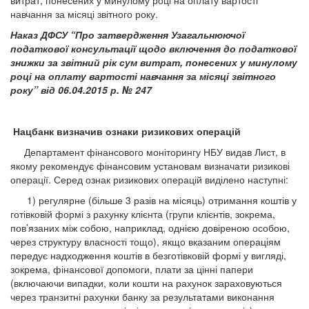
витрат, понесених у минулому році на оплату вартості
навчання за місяці звітного року.
Наказ ДФСУ “Про затвердження Узагальнюючої
податкової консультації щодо включення до податкової
знижки за звітний рік сум витрат, понесених у минулому
році на оплату вартості навчання за місяці звітного
року” від 06.04.2015 р. № 247
Нацбанк визначив ознаки ризикових операцій
Департамент фінансового моніторингу НБУ видав Лист, в
якому рекомендує фінансовим установам визначати ризикові
операції. Серед ознак ризикових операцій виділено наступні:
1) регулярне (більше 3 разів на місяць) отримання коштів у
готівковій формі з рахунку клієнта (групи клієнтів, зокрема,
пов’язаних між собою, наприклад, однією довіреною особою,
через структуру власності тощо), якщо вказаним операціям
передує надходження коштів в безготівковій формі у вигляді,
зокрема, фінансової допомоги, плати за цінні папери
(включаючи випадки, коли кошти на рахунок зараховуються
через транзитні рахунки банку за результатами виконання