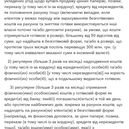
укладених угод щодо купівлі-продажу цінних паперів), позики,
переказу (у тому числі із-за кордону), кредиту від нерезидентів,
як поповнення рахунку тощо (включаючи випадки, коли
клієнтом у межах періоду між зарахуванням безготівкових
коштів на рахунок та зняттям готівки використовуються інші
власні поточні та/або депозитні рахунки), за умови, що кошти
отримуються готівкою в розмірі, більшому від 50 відсотків від
суми, що надійшла в безготівковій формі, та/або в розмірі, що
протягом трьох місяців поспіль перевищує 300 млн. грн. (у
тому числі еквівалент вказаної суми в іноземній валюті).
2) регулярне (більше 3 разів на місяць) надходження коштів
(у тому числі із-за кордону) від юридичної(их) особи(іб) та/або
фізичної(их) особи(іб) [у тому числі нерезидента(ів)] на користь
фізичної(их) особи(іб), що в подальшому видаються готівкою.
3) регулярне (більше 3 разів на місяць) отримання
фізичною(ими) особою(ами) коштів у готівковій формі як
кредит(и) від банку, який(і) погашається(ються) в той же день
або протягом найближчих днів, зокрема за рахунок коштів, що
надходять на рахунок(ки) клієнта(ів) в безготівковій формі
[наприклад, як фінансова допомога, за цінні папери, позика,
перекази (в тому числі із-за кордону), кредити від нерезидентів
тощо], та/або іншою(ими) особою(ами), яка(і) є