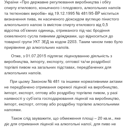
України «Про державне регулювання виробництва і обігу
спирту етилового, коньячного і плодового, алкогольних напоїв
та тютюнових виробів» від 19.12.1995 № 481/95-BP міститься
визначення пива, як насиченого діоксидом вуглецю пінистого
алкогольного напою із вмістом спирту етилового від 0,5
відсотка об’ємних одиниць, отриманого під час бродіння
охмеленого сусла пивними дріжджами, що відноситься до
товарної групи УКТ ЗЕД за кодом 2203. Таким чином пиво було
прирівняне до алкогольних напоїв.
Отже, з 01.07.2015 підлягає ліцензуванню діяльність з
виробництва, імпорту, експорту, оптової та/чи роздрібної
торгівлі пивом на загальних підставах, передбачених для
алкогольних напоїв.
При цьому Законом № 481 та іншими нормативними актами
не передбачено отримання окремої ліцензії на виробництво,
імпорт, експорт, оптову або роздрібну торгівлю пивом, у разі
наявності у суб’єкта господарювання ліцензії на виробництво,
імпорт, експорт, оптову або роздрібну торгівлю алкогольними
напоями.
Також слід зауважити, що обмеження площі – 20 кв.м., яке
діє для отримання ліцензії на алкогольні напої, для пиво не