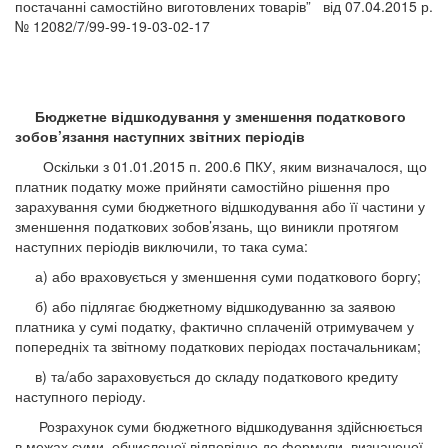
постачанні самостійно виготовлених товарів” від 07.04.2015 р.
№ 12082/7/99-99-19-03-02-17
Бюджетне відшкодування у зменшення податкового
зобов’язання наступних звітних періодів
Оскільки з 01.01.2015 п. 200.6 ПКУ, яким визначалося, що
платник податку може прийняти самостійно рішення про
зарахування суми бюджетного відшкодування або її частини у
зменшення податкових зобов’язань, що виникли протягом
наступних періодів виключили, то така сума:
а) або враховується у зменшення суми податкового боргу;
б) або підлягає бюджетному відшкодуванню за заявою
платника у сумі податку, фактично сплаченій отримувачем у
попередніх та звітному податкових періодах постачальникам;
в) та/або зараховується до складу податкового кредиту
наступного періоду.
Розрахунок суми бюджетного відшкодування здійснюється
в межах суми, обчисленої відповідно до формули, визначеної