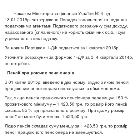
Наказом Міністерства фінансів України № 4 від
13.01.2015р. затверджено Порядок заповнення та подання
податковими агентами Податкового розрахунку сум доходу,
нарахованого (сплаченого) на користь фізичних осіб, і сум
утриманого з них податку.
За новим Порядком 1-ДФ подається за І квартал 2015р.
Уточняти розрахунки за формою 1-ДФ за 3, 4 квартали 2014р.
не потрібно.
Пенсії працюючих пенсіонерів
З 01 квітня 2015р. введено в дію норму, згідно з якою пенсія
працюючим пенсіонерам виплачується з обмеженнями.
Так, якщо пенсія працюючого пенсіонера перевищує 150 %
прожиткового мінімуму – 1 423,50 грн, то розмір його пенсії
складає 85 % від призначеного розміру. При цьому розмір
пенсії не може бути менше 1 423,50 грн.
Якщо пенсія складає суму меншу за 1 423,50 грн, то розмір
пенсії працюючого пенсіонера не зменшується.