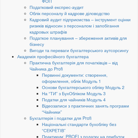
ФОП
Податковий експрес-аудит
Облік персоналу й кадрове діловодство
Кадровий аудит підприємства – інструмент оцінки
ризиків відносин з персоналом і запобігання
кадровых штрафів
Податкое планування – збереження активів для
бізнесу
Вигоди та переваги бухгалтерського аутсорсингу
Академія професійного бухгалтера
Практична бухгалтерія для початківців – від
Чайника до Profi
Первинні документи: створення,
оформлення, облік Модуль 1
Основи бухгалтерського обліку Модуль 2
На “ТИ” з БухОбліком Модуль 3
Податки для чайників Модуль 4
Відеозаписи з практичних занять програми
“Чайники”
Бухгалтерія і податки для Profi
Національні стандарти бухобліку без
“СЕКРЕТІВ”
Практикум: PROFI з податку на прибуток