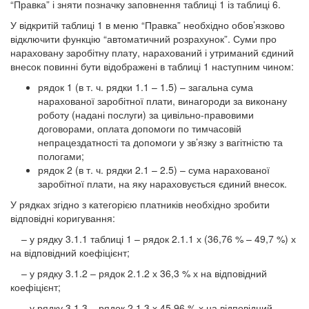
“Правка” і зняти позначку заповнення таблиці 1 із таблиці 6.
У відкритій таблиці 1 в меню “Правка” необхідно обов’язково
відключити функцію “автоматичний розрахунок”. Суми про
нараховану заробітну плату, нарахований і утриманий єдиний
внесок повинні бути відображені в таблиці 1 наступним чином:
рядок 1 (в т. ч. рядки 1.1 – 1.5) – загальна сума
нарахованої заробітної плати, винагороди за виконану
роботу (надані послуги) за цивільно-правовими
договорами, оплата допомоги по тимчасовій
непрацездатності та допомоги у зв’язку з вагітністю та
пологами;
рядок 2 (в т. ч. рядки 2.1 – 2.5) – сума нарахованої
заробітної плати, на яку нараховується єдиний внесок.
У рядках згідно з категорією платників необхідно зробити
відповідні коригування:
– у рядку 3.1.1 таблиці 1 – рядок 2.1.1 х (36,76 % – 49,7 %) х
на відповідний коефіцієнт;
– у рядку 3.1.2 – рядок 2.1.2 х 36,3 % х на відповідний
коефіцієнт;
– у рядку 3.1.3 – рядок 2.1.3 х 45,96 % х на відповідний