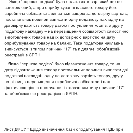
Якщо “першою подією” була оплата за товар, який ще не
виготовлений, а при оприбуткуванні власного товару його
виробнича собівартість виявиться вищою за договірну вартість,
постачальник повинен виписати одну податкову накладну на
договірну вартість товару датою поступлення коштів, а другу
податкову накладну – на перевищення собівартості самостійно
виготовлених товарів над їх договірною вартістю на дату
оприбуткування товару на баланс. Така податкова накладна
виписується із типом причини “17” та підлягає обов’язковій
реєстрації в ЄРПН.
Якщо “першою подією” було відвантаження товару, то на
дату відвантаження товару постачальник повинен виписати дві
податкові накладні: одну на договірну вартість товару, другу
на різницю перевищення виробничої собівартості над
фактичною ціною постачання із вказанням типу причини “17”
та обов’язковою реєстрацією в ЄРПН.
Лист ДФСУ ” Щодо визначення бази оподаткування ПДВ при