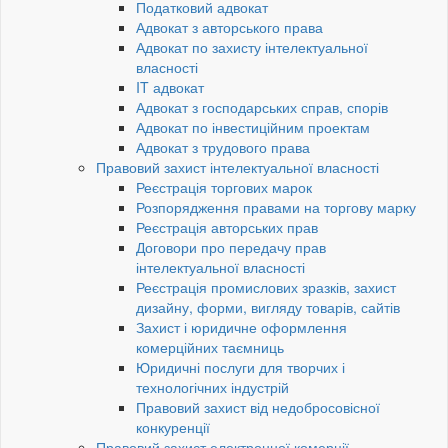
Податковий адвокат
Адвокат з авторського права
Адвокат по захисту інтелектуальної
власності
IT адвокат
Адвокат з господарських справ, спорів
Адвокат по інвестиційним проектам
Адвокат з трудового права
Правовий захист інтелектуальної власності
Реєстрація торгових марок
Розпорядження правами на торгову марку
Реєстрація авторських прав
Договори про передачу прав
інтелектуальної власності
Реєстрація промислових зразків, захист
дизайну, форми, вигляду товарів, сайтів
Захист і юридичне оформлення
комерційних таємниць
Юридичні послуги для творчих і
технологічних індустрій
Правовий захист від недобросовісної
конкуренції
Правовий захист електронної комерції