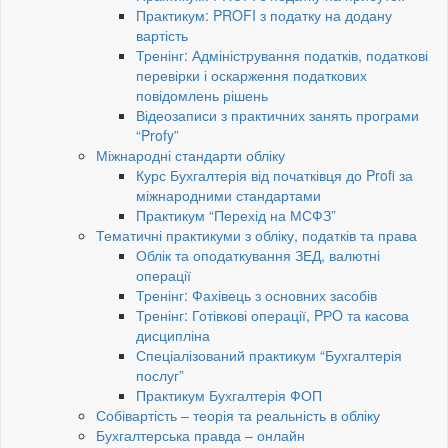
Практикум: PROFI з податку на додану
вартість
Тренінг: Адміністрування податків, податкові
перевірки і оскарження податкових
повідомлень рішень
Відеозаписи з практичних занять програми
“Profy”
Міжнародні стандарти обліку
Курс Бухгалтерія від початківця до Profi за
міжнародними стандартами
Практикум “Перехід на МСФЗ”
Тематичні практикуми з обліку, податків та права
Облік та оподаткування ЗЕД, валютні
операції
Тренінг: Фахівець з основних засобів
Тренінг: Готівкові операції, PРO та касова
дисципліна
Спеціалізований практикум “Бухгалтерія
послуг”
Практикум Бухгалтерія ФОП
Собівартість – теорія та реальність в обліку
Бухгалтерська правда – онлайн