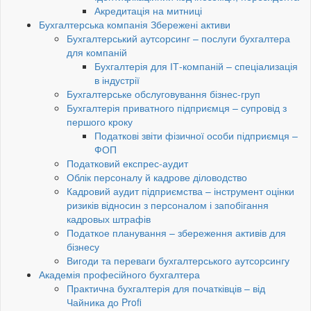
Акредитація на митниці
Бухгалтерська компанія Збережені активи
Бухгалтерський аутсорсинг – послуги бухгалтера
для компаній
Бухгалтерія для ІТ-компаній – спеціализація
в індустрії
Бухгалтерське обслуговування бізнес-груп
Бухгалтерія приватного підприємця – супровід з
першого кроку
Податкові звіти фізичної особи підприємця –
ФОП
Податковий експрес-аудит
Облік персоналу й кадрове діловодство
Кадровий аудит підприємства – інструмент оцінки
ризиків відносин з персоналом і запобігання
кадровых штрафів
Податкое планування – збереження активів для
бізнесу
Вигоди та переваги бухгалтерського аутсорсингу
Академія професійного бухгалтера
Практична бухгалтерія для початківців – від
Чайника до Profi