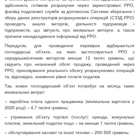
здійснюють готівкові розрахунки через зареєстровані РРО,
фахівці податкової служби за допомогою Системи зберігання і
збору даних реєстраторів розрахункових операцій (СЗЗД РРО)
проводять аналіз виторгів, діяльності підприємців і
підприємств, що звітують про мінімальні виторги, а також
причини ненадходження інформації від РРО.
Передусім, для проведення перевірок відбираються
господарські об’єкти, на яких застосовуються РРО з
середньомісячним виторгом менше 12 тисяч гривень, що
свідчить про незначний обсяг продажу, проведений через
РРО, приховування реального обсягу розрахункових операцій
та, відповідно, зниження рівня сплати податків.
Так, кожен господарський об’єкт потребує на місяць таких
мінімальних витрат:
– заробітна плата одного працівника (мінімальна зарплата у
2020 році) – 4,7 тисячі гривень;
– утримання об’єкту торгівлі (послуг): оренда, комунальні
платежі, земельний податок тощо – не менше 1 тисячі гривень;
– обслуговування касової та іншої техніки – 200-500 гривень;