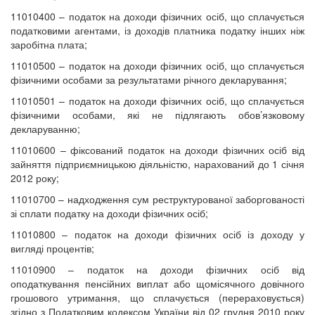
11010400 – податок на доходи фізичних осіб, що сплачується
податковими агентами, із доходів платника податку інших ніж
заробітна плата;
11010500 – податок на доходи фізичних осіб, що сплачується
фізичними особами за результатами річного декларування;
11010501 – податок на доходи фізичних осіб, що сплачується
фізичними особами, які не підлягають обов’язковому
декларуванню;
11010600 – фіксований податок на доходи фізичних осіб від
зайняття підприємницькою діяльністю, нарахований до 1 січня
2012 року;
11010700 – надходження сум реструктурованої заборгованості
зі сплати податку на доходи фізичних осіб;
11010800 – податок на доходи фізичних осіб із доходу у
вигляді процентів;
11010900 – податок на доходи фізичних осіб від
оподаткування пенсійних виплат або щомісячного довічного
грошового утримання, що сплачується (перераховується)
згідно з Податковим кодексом України від 02 грудня 2010 року