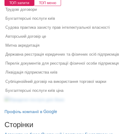
ТОП запити
ТОП меню
Трудові договори
Бухгалтерські послуги київ
Судова практика захисту прав інтелектуальної власності
Авторський договір це
Митна акредитація
Державна реєстрація юридичних та фізичних осіб підприємців
Перелік документів для реєстрації фізичної особи підприємця
Ліквідація підприємства київ
Субліцензійний договір на використання торгової марки
Бухгалтерські послуги київ ціна
Юридичні послуги для бізнесу
Консалтингові фірми
Юридичний супровід бізнесу
Послуги адвоката
Порядок ліквідації підприємства
Як правильно укласти договір
Правовий захист інтелектуальної
Профіль компанії в Google
у бізнесі
власності
Звільнення директора за угодою сторін
Правовий захист електронної
Сторінки
Специфіка реєстрації
Ліквідація підприємства покрокова інструкція
комерції
потужностей та ведення
Реєстрація, структурування,
державного реєстру: поради