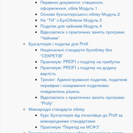
Первинні документи: створення,
оформлення, облік Модуль 1
Основи бухгалтерського обліку Модуль 2
На “ТИ” з БухОбліком Модуль 3
Податки для чайників Модуль 4
Відеозаписи з практичних занять програми
“Чайники”
Бухгалтерія і податки для Profi
Національні стандарти бухобліку без
“СЕКРЕТІВ”
Практикум: PROFI з податку на прибуток
Практикум: PROFI з податку на додану
вартість
Тренінг: Адміністрування податків, податкові
перевірки і оскарження податкових
повідомлень рішень
Відеозаписи з практичних занять програми
“Profy”
Міжнародні стандарти обліку
Курс Бухгалтерія від початківця до Profi за
міжнародними стандартами
Практикум “Перехід на МСФЗ”
Тематичні практикуми з обліку, податків та права