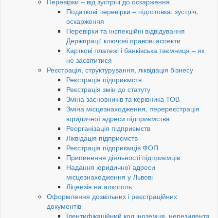
Перевірки – від зустрічі до оскарження
Податкові перевірки – підготовка, зустріч,
оскарження
Перевірки та інспекційні відвідування
Держпраці: ключові правові аспекти
Карткові платежі і банківська таємниця – як
не засвітитися
Реєстрація, структурування, ліквідація бізнесу
Реєстрація підприємств
Реєстрація змін до статуту
Зміна засновників та керівника ТОВ
Зміна місцезнаходження, перереєстрація
юридичної адреси підприємства
Реорганізація підприємств
Ліквідація підприємств
Реєстрація підприємців ФОП
Припинення діяльності підприємців
Надання юридичної адреси
місцезнаходження у Львові
Ліцензія на алкоголь
Оформлення дозвільних і реєстраційних
документів
Ідентифікаційний код іноземця, нерезидента