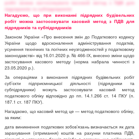
Нагадуємо, що при виконанні підрядних будівельних
робіт можна застосовувати касовий метод з ПДВ для
підрядників та субпідрядників
Законом України «Про внесення змін до Податкового кодексу
України щодо вдосконалення адміністрування податків,
усунення технічних та логічних неузгодженостей у податковому
законодавстві»
від 16.01.2020 р. № 466-ІХ
, внесено зміни щодо
застосування касового методу (норма набрала чинності з
23.05.2020 р.).
За операціями з виконання підрядних будівельних робіт
суб’єкти підприємницької діяльності (підрядники та
субпідрядники) можуть застосовувати касовий метод
податкового обліку відповідно до пп. 14.1.266 ст. 14 ПКУ (п.
187.1 ст. 187 ПКУ).
Нагадаємо, що касовий метод це — метод податкового обліку,
за яким:
дата виникнення податкових зобов’язань визначається як дата
зарахування (отримання) коштів на рахунки платника ПДВ,
відкриті в установах банків та/або в органах, що здійснюють