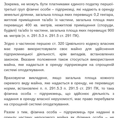
Зокрема, не можуть бути платниками єдиного податку першої-
третьої груп фізичні особи – підприємці, які надають в оренду
земельні ділянки, загальна площа яких перевищує 0,2 гектара,
житлові приміщення та/або їх частини, загальна площа яких
перевищує 400 кв. метрів, нежитлові приміщення (споруди,
будівлі) та/або їх частини, загальна площа яких перевищує 900
кв. метрів (п. п. 291.5.3 п. 291.5 ст. 291 ПК).
Згідно з частиною першою ст. 320 Цивільного кодексу власник
має право використовувати своє майно для здійснення
підприємницької діяльності, крім випадків, встановлених
законом. Вказане положення також стосується використання
майна, яке надається в оренду підприємцем на спрощеній
системі оподаткування.
Враховуючи викладене, якщо загальна площа кожного
окремого виду майна, яке надається в оренду, не перевищує
норми, встановлені п. п. 291.5.3 п. 291.5 ст. 291 ПК, то така
фізична особа – підприємець, що здійснює діяльність з
надання в оренду власної нерухомості, має право перебувати
на спрощеній системі оподаткування.
Разом з тим, фізична особа – підприємець при наданні в
оренду частину нерухомого майна як фізична особа – не