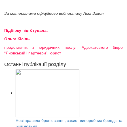
За матеріалами офіційного вебпорталу Ліга Закон
Підбірку підгoтувала:
Ольга Кісіль
представник з юридичних послуг Адвокатського бюро
“Яновський і партнери”, юрист
Останні публікації розділу
Нові правила бронювання, захист виноробних брендів та
інші новини