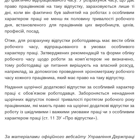
право працівникові на таку відпустку, зараховуються лише ті
дні, коли він фактично був зайнятий на роботах з особливим
характером праці не менш як половину тривалості робочого
дня, встановленого для працівників цих виробництв, цехів,
професій, посад.
Отже, для розрахунку відпустки роботодавець має вести облік
робочого часу, відпрацьованого в умовах особливого
характеру праці. Затверджених рекомендацій та форми обліку
робочого часу щодо роботи за комп’ютером не визначено,
тому роботодавці це питання вирішують на власний розсуд,
наприклад, за допомогою проведення хронометражу робочого
часу кожного працівника, який має право на таку відпустку.
Надання щорічної додаткової відпустки за особливий характер
праці є обов’язком роботодавця. Забороняється ненадання
щорічних відпусток повної тривалості протягом робочого року
працівникам, які мають право на щорічні додаткові відпустки за
роботу із шкідливими і важкими умовами праці чи з особливим
характером праці (ст. 11 ЗУ «Про відпустки»).
За матеріалами офіційного вебсайту Управління Держпраці