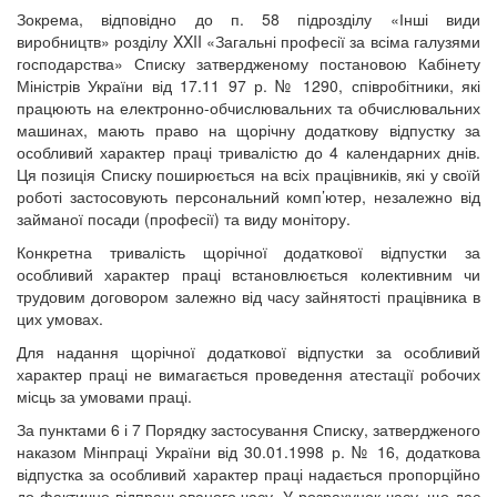
Зокрема, відповідно до п. 58 підрозділу «Інші види
виробництв» розділу XXII «Загальні професії за всіма галузями
господарства» Списку затвердженому постановою Кабінету
Міністрів України від 17.11 97 р. № 1290, співробітники, які
працюють на електронно-обчислювальних та обчислювальних
машинах, мають право на щорічну додаткову відпустку за
особливий характер праці тривалістю до 4 календарних днів.
Ця позиція Списку поширюється на всіх працівників, які у своїй
роботі застосовують персональний комп’ютер, незалежно від
займаної посади (професії) та виду монітору.
Конкретна тривалість щорічної додаткової відпустки за
особливий характер праці встановлюється колективним чи
трудовим договором залежно від часу зайнятості працівника в
цих умовах.
Для надання щорічної додаткової відпустки за особливий
характер праці не вимагається проведення атестації робочих
місць за умовами праці.
За пунктами 6 і 7 Порядку застосування Списку, затвердженого
наказом Мінпраці України від 30.01.1998 р. № 16, додаткова
відпустка за особливий характер праці надається пропорційно
до фактично відпрацьованого часу. У розрахунок часу, що дає