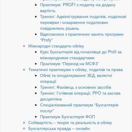
Практикум: PROFI з податку на додану
вартість
Тренінг: Адміністрування податків, податкові
перевірки і оскарження податкових
повідомлень рішень
Відеозаписи з практичних занять програми
“Profy”
Міжнародні стандарти обліку
Курс Бухгалтерія від початківця до Profi за
міжнародними стандартами
Практикум “Перехід на МСФЗ”
Тематичні практикуми з обліку, податків та права
Облік та оподаткування ЗЕД, валютні
операції
Тренінг: Фахівець з основних засобів
Тренінг: Готівкові операції, PРO та касова
дисципліна
Спеціалізований практикум “Бухгалтерія
послуг”
Практикум Бухгалтерія ФОП
Собівартість – теорія та реальність в обліку
Бухгалтерська правда – онлайн