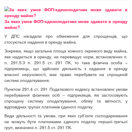
За яких умов ФОП-єдиноподатник може здавати в оренду
майно?
У ДПС нагадали про обмеження для спрощенців, що
стосуються надання в оренду майна.
Зокрема, якщо загальна площа кожного окремого виду майна,
яке надається в оренду, не перевищує норм, встановлених п.
п. 291.5.3 п. 291.5 ст. 291 ПК, то така фізична особа –
підприємець, що здійснює діяльність з надання в оренду
власної нерухомості, має право перебувати на спрощеній
системі оподаткування.
Пунктом 291.4 ст. 291 Податкового кодексу встановлені умови
перебування фізичних осіб – підприємців, які застосовують
спрощену систему оподаткування, обліку та звітності, у
відповідних групах платників єдиного податку.
Види діяльності та умови, при яких суб’єкти господарювання
не можуть бути платниками єдиного податку першої-третьої
груп, визначені п. 291.5 ст. 291 ПК.