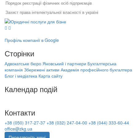
Порядок реєстрації фізичних осіб підприємців
Захист права інтелектуальної власності в україні
Юридичні послуги для бізнесу
Державна реєстрація фоп
Юридичний супровід бізнесу
Послуги адвоката
Звіти в податкову для фоп
Як правильно укласти договір
Правовий захист інтелектуальної
у бізнесі
власності
Бухгалтерія для чайників україна
Профіль компанії в Google
Правовий захист електронної
Специфіка реєстрації
Зміна відомостей про учасника тов
комерції
Сторінки
потужностей та ведення
Реєстрація, структурування,
державного реєстру: поради
Ліцензія на медичну практику моз
ліквідація бізнесу
фахівців
Адвокатське бюро Яновський і партнери
Бухгалтерська
Бухгалтерська компанія Збережені
Зміна власника юридичної особи
компанія Збережені активи
Академія професійного бухгалтера
Порядок звільнення директора
активи
Блог і медіатека
Карта сайту
тов
Зареєструвати авторське право
Академія професійного бухгалтера
Банкрутство підприємців
Порядок проведення перевірки держпраці
Календар подій
(ФОП)
Зміна засновника
На найближчі дати немає подій
Заперечення на акт податкової
перевірки
Реєстрація фірми в україні
Контакти
Оподаткування малого бізнесу
Бухгалтерські послуги львів
+38 (050) 317-27-37
+38 (032) 247-04-00
+38 (044) 333-60-44
Оскарження податкового
Публічна оферта це
повідомлення рішення
office@zkg.ua
Ліцензія на приватну медичну практику
Передзвоніть мені
Консультації і повідомлення