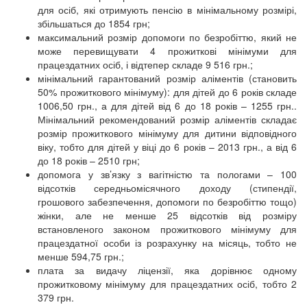
для осіб, які отримують пенсію в мінімальному розмірі,
збільшаться до 1854 грн;
максимальний розмір допомоги по безробіттю, який не
може перевищувати 4 прожиткові мінімуми для
працездатних осіб, і відтепер складе 9 516 грн.;
мінімальний гарантований розмір аліментів (становить
50% прожиткового мінімуму): для дітей до 6 років складе
1006,50 грн., а для дітей від 6 до 18 років – 1255 грн..
Мінімальний рекомендований розмір аліментів складає
розмір прожиткового мінімуму для дитини відповідного
віку, тобто для дітей у віці до 6 років – 2013 грн., а від 6
до 18 років – 2510 грн;
допомога у зв’язку з вагітністю та пологами – 100
відсотків середньомісячного доходу (стипендії,
грошового забезпечення, допомоги по безробіттю тощо)
жінки, але не менше 25 відсотків від розміру
встановленого законом прожиткового мінімуму для
працездатної особи із розрахунку на місяць, тобто не
менше 594,75 грн.;
плата за видачу ліцензії, яка дорівнює одному
прожитковому мінімуму для працездатних осіб, тобто 2
379 грн.