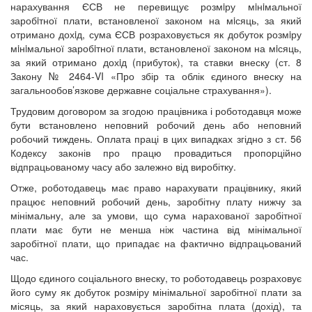
нарахування ЄСВ не перевищує розмiру мiнiмальної
заробiтної плати, встановленої законом на мiсяць, за який
отримано дохiд, сума ЄСВ розраховується як добуток розмiру
мiнiмальної заробiтної плати, встановленої законом на мiсяць,
за який отримано дохiд (прибуток), та ставки внеску (ст. 8
Закону № 2464-VI «Про збір та облік єдиного внеску на
загальнообов’язкове державне соціальне страхування»).
Трудовим договором за згодою працівника і роботодавця може
бути встановлено неповний робочий день або неповний
робочий тиждень. Оплата праці в цих випадках згідно з ст. 56
Кодексу законів про працю провадиться пропорційно
відпрацьованому часу або залежно від виробітку.
Отже, роботодавець має право нарахувати працівнику, який
працює неповний робочий день, заробітну плату нижчу за
мінімальну, але за умови, що сума нарахованої заробітної
плати має бути не менша ніж частина від мінімальної
заробітної плати, що припадає на фактично відпрацьований
час.
Щодо єдиного соціального внеску, то роботодавець розраховує
його суму як добуток розміру мінімальної заробітної плати за
місяць, за який нараховується заробітна плата (дохід), та