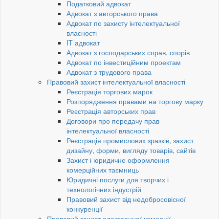
Податковий адвокат
Адвокат з авторського права
Адвокат по захисту інтелектуальної
власності
IT адвокат
Адвокат з господарських справ, спорів
Адвокат по інвестиційним проектам
Адвокат з трудового права
Правовий захист інтелектуальної власності
Реєстрація торгових марок
Розпорядження правами на торгову марку
Реєстрація авторських прав
Договори про передачу прав
інтелектуальної власності
Реєстрація промислових зразків, захист
дизайну, форми, вигляду товарів, сайтів
Захист і юридичне оформлення
комерційних таємниць
Юридичні послуги для творчих і
технологічних індустрій
Правовий захист від недобросовісної
конкуренції
Правовий захист електронної комерції