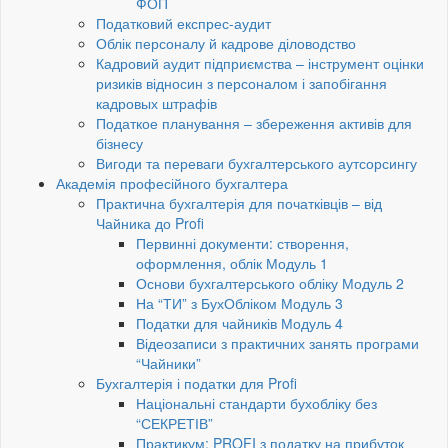
ФОП
Податковий експрес-аудит
Облік персоналу й кадрове діловодство
Кадровий аудит підприємства – інструмент оцінки
ризиків відносин з персоналом і запобігання
кадровых штрафів
Податкое планування – збереження активів для
бізнесу
Вигоди та переваги бухгалтерського аутсорсингу
Академія професійного бухгалтера
Практична бухгалтерія для початківців – від
Чайника до Profi
Первинні документи: створення,
оформлення, облік Модуль 1
Основи бухгалтерського обліку Модуль 2
На “ТИ” з БухОбліком Модуль 3
Податки для чайників Модуль 4
Відеозаписи з практичних занять програми
“Чайники”
Бухгалтерія і податки для Profi
Національні стандарти бухобліку без
“СЕКРЕТІВ”
Практикум: PROFI з податку на прибуток