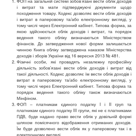
ФОП на загальній системі зобов’язані вести облік доходів
і витрат та мати підтверджуючі документи щодо
походження товару. Кодекс дозволяє вести облік доходів
і витрат в паперовому та/або електронному вигляді, у
тому числі через Електронний кабінет. Типова форма, за
якою здійснюється облік доходів і витрат, та порядок
ведення такого обліку визначаються Міністерством
фінансів. До затвердження нової форми залишається
чинною Книга обліку затверджена наказом Міністерства
доходів і зборів України від 16 вересня 2013 № 481.
Фізичні особи, які провадять незалежну професійну
діяльність зобов’язані вести облік доходів і витрат від
такої діяльності. Кодекс дозволяє їм вести облік доходів і
витрат в паперовому та/або електронному вигляді, у
тому числі через Електронний кабінет. Типова форма та
порядок ведення такого обліку також визначаються
Мінфіном.
ФОП – платникам єдиного податку I і II груп та
платникам єдиного податку III групи, які не є платниками
ПДВ, буде надано право вести облік у довільній формі
шляхом помісячного відображення отриманих доходів.
Їм буде дозволено вести облік як у паперовому так і в
електронному вигляді.