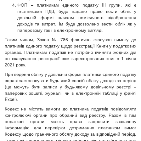
ФОП – платникам єдиного податку III групи, які є
платниками ПДВ, буде надано право вести облік у
довільній формі шляхом помісячного відображення
доходів та витрат. Їм буде дозволено вести облік як у
паперовому так і в електронному вигляді.
Таким чином, Закон № 786 фактично скасував вимогу до
платників єдиного податку щодо реєстрації Книги у податкових
органах. Платникам податків не потрібно вчиняти жодних дій
по скасуванню реєстрації вже зареєстрованих книг з 1 січня
2021 року.
При веденні обліку у довільній формі платники єдиного податку
вправі застосовувати будь-який спосіб обліку доходів за період
(це можуть бути записи у будь-якому довільному реєстрі –
паперових зошиті, журналі, чи в електронній таблиці у файлі
Excel).
Кодекс не містить вимоги до платника податків повідомляти
контролюючі органи про обраний вид реєстру. Разом із тим
податкові органи мають право запросити зазначену
інформацію для перевірки дотримання платником вимог
Кодексу щодо граничного обсягу доходу за відповідний період.
Тому такі записи мають містити інформацію щонайменше про