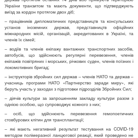
України транзитом та мають документи, що підтверджують
виїзд за кордон протягом двох діб;
– працівників дипломатичних представництв та консульських
установ іноземних держав, представництв офіційних
міжнародних місій, організацій, акредитованих в Україні, та
членів їх сімей;
– водіїв та членів екіпажу вантажних транспортних засобів,
автобусів, що здійснюють регулярні перевезення, членів
екіпажів повітряних і морських, річкових суден, членів поїзних і
локомотивних бригад;
– інструкторів збройних сил держав – членів НАТО та держав –
учасниць програми НАТО «Партнерство заради миру», які
беруть участь у заходах з підготовки підрозділів Збройних Сил;
– діячів культури за запрошенням закладу культури разом з
однією особою, що супроводжує кожного з них;
– осіб, що здійснюють перевезення гемопоетичних
стовбурових клітин для трансплантації;
– які мають негативний результат тестування на COVID-19
методом полімеразної ланцюгової реакції, який проведено не