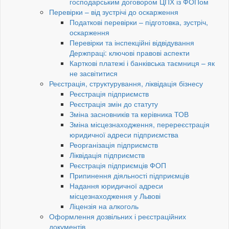
господарським договором ЦПХ із ФОПом
Перевірки – від зустрічі до оскарження
Податкові перевірки – підготовка, зустріч,
оскарження
Перевірки та інспекційні відвідування
Держпраці: ключові правові аспекти
Карткові платежі і банківська таємниця – як
не засвітитися
Реєстрація, структурування, ліквідація бізнесу
Реєстрація підприємств
Реєстрація змін до статуту
Зміна засновників та керівника ТОВ
Зміна місцезнаходження, перереєстрація
юридичної адреси підприємства
Реорганізація підприємств
Ліквідація підприємств
Реєстрація підприємців ФОП
Припинення діяльності підприємців
Надання юридичної адреси
місцезнаходження у Львові
Ліцензія на алкоголь
Оформлення дозвільних і реєстраційних
документів