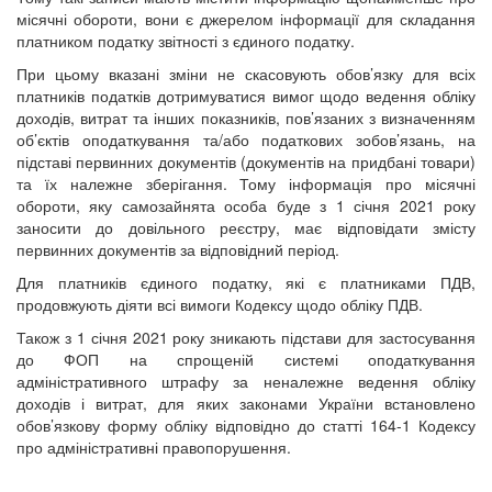
місячні обороти, вони є джерелом інформації для складання
платником податку звітності з єдиного податку.
При цьому вказані зміни не скасовують обов’язку для всіх
платників податків дотримуватися вимог щодо ведення обліку
доходів, витрат та інших показників, пов’язаних з визначенням
об’єктів оподаткування та/або податкових зобов’язань, на
підставі первинних документів (документів на придбані товари)
та їх належне зберігання. Тому інформація про місячні
обороти, яку самозайнята особа буде з 1 січня 2021 року
заносити до довільного реєстру, має відповідати змісту
первинних документів за відповідний період.
Для платників єдиного податку, які є платниками ПДВ,
продовжують діяти всі вимоги Кодексу щодо обліку ПДВ.
Також з 1 січня 2021 року зникають підстави для застосування
до ФОП на спрощеній системі оподаткування
адміністративного штрафу за неналежне ведення обліку
доходів і витрат, для яких законами України встановлено
обов’язкову форму обліку відповідно до статті 164-1 Кодексу
про адміністративні правопорушення.