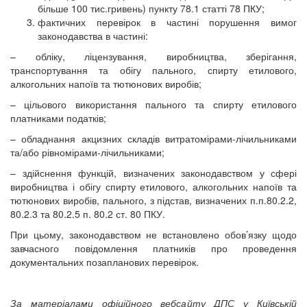
більше 100 тис.гривень) пункту 78.1 статті 78 ПКУ;
фактичних перевірок в частині порушення вимог
законодавства в частині:
– обліку, ліцензування, виробництва, зберігання,
транспортування та обігу пального, спирту етилового,
алкогольних напоїв та тютюнових виробів;
– цільового використання пального та спирту етилового
платниками податків;
– обладнання акцизних складів витратомірами-лічильниками
та/або рівномірами-лічильниками;
– здійснення функцій, визначених законодавством у сфері
виробництва і обігу спирту етилового, алкогольних напоїв та
тютюнових виробів, пального, з підстав, визначених п.п.80.2.2,
80.2.3 та 80.2.5 п. 80.2 ст. 80 ПКУ.
При цьому, законодавством не встановлено обов’язку щодо
завчасного повідомлення платників про проведення
документальних позапланових перевірок.
За матеріалами офіційного вебсайту ДПС у Київській