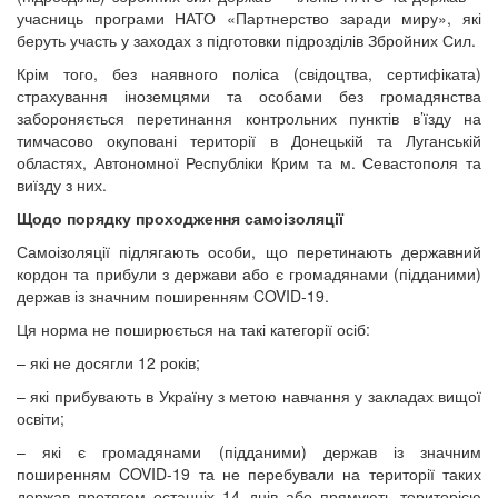
учасниць програми НАТО «Партнерство заради миру», які
беруть участь у заходах з підготовки підрозділів Збройних Сил.
Крім того, без наявного поліса (свідоцтва, сертифіката)
страхування іноземцями та особами без громадянства
забороняється перетинання контрольних пунктів в’їзду на
тимчасово окуповані території в Донецькій та Луганській
областях, Автономної Республіки Крим та м. Севастополя та
виїзду з них.
Щодо порядку проходження самоізоляції
Самоізоляції підлягають особи, що перетинають державний
кордон та прибули з держави або є громадянами (підданими)
держав із значним поширенням COVID-19.
Ця норма не поширюється на такі категорії осіб:
– які не досягли 12 років;
– які прибувають в Україну з метою навчання у закладах вищої
освіти;
– які є громадянами (підданими) держав із значним
поширенням COVID-19 та не перебували на території таких
держав протягом останніх 14 днів або прямують територією