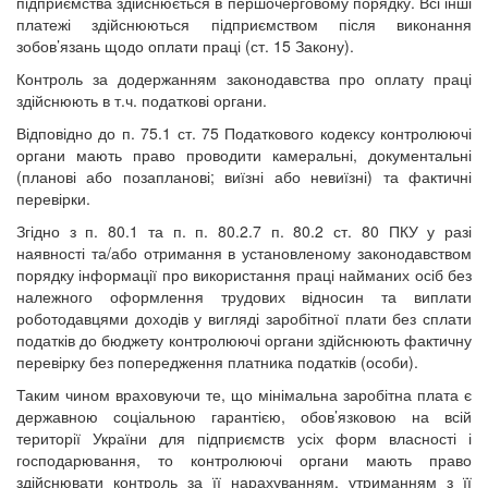
підприємства здійснюється в першочерговому порядку. Всі інші
платежі здійснюються підприємством після виконання
зобов’язань щодо оплати праці (ст. 15 Закону).
Контроль за додержанням законодавства про оплату праці
здійснюють в т.ч. податкові органи.
Відповідно до п. 75.1 ст. 75 Податкового кодексу контролюючі
органи мають право проводити камеральні, документальні
(планові або позапланові; виїзні або невиїзні) та фактичні
перевірки.
Згідно з п. 80.1 та п. п. 80.2.7 п. 80.2 ст. 80 ПКУ у разі
наявності та/або отримання в установленому законодавством
порядку інформації про використання праці найманих осіб без
належного оформлення трудових відносин та виплати
роботодавцями доходів у вигляді заробітної плати без сплати
податків до бюджету контролюючі органи здійснюють фактичну
перевірку без попередження платника податків (особи).
Таким чином враховуючи те, що мінімальна заробітна плата є
державною соціальною гарантією, обов’язковою на всій
території України для підприємств усіх форм власності і
господарювання, то контролюючі органи мають право
здійснювати контроль за її нарахуванням, утриманням з її