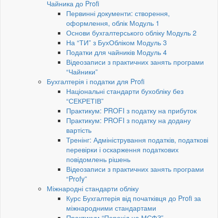
Чайника до Profi
Первинні документи: створення,
оформлення, облік Модуль 1
Основи бухгалтерського обліку Модуль 2
На “ТИ” з БухОбліком Модуль 3
Податки для чайників Модуль 4
Відеозаписи з практичних занять програми
“Чайники”
Бухгалтерія і податки для Profi
Національні стандарти бухобліку без
“СЕКРЕТІВ”
Практикум: PROFI з податку на прибуток
Практикум: PROFI з податку на додану
вартість
Тренінг: Адміністрування податків, податкові
перевірки і оскарження податкових
повідомлень рішень
Відеозаписи з практичних занять програми
“Profy”
Міжнародні стандарти обліку
Курс Бухгалтерія від початківця до Profi за
міжнародними стандартами
Практикум “Перехід на МСФЗ”