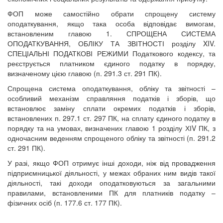
ФОП може самостійно обрати спрощену систему
оподаткування, якщо така особа відповідає вимогам,
встановленим главою 1. СПРОЩЕНА СИСТЕМА
ОПОДАТКУВАННЯ, ОБЛІКУ ТА ЗВІТНОСТІ розділу XIV.
СПЕЦІАЛЬНІ ПОДАТКОВІ РЕЖИМИ Податкового кодексу, та
реєструється платником єдиного податку в порядку,
визначеному цією главою (п. 291.3 ст. 291 ПК).
Спрощена система оподаткування, обліку та звітності –
особливий механізм справляння податків і зборів, що
встановлює заміну сплати окремих податків і зборів,
встановлених п. 297.1 ст. 297 ПК, на сплату єдиного податку в
порядку та на умовах, визначених главою 1 розділу ХІV ПК, з
одночасним веденням спрощеного обліку та звітності (п. 291.2
ст. 291 ПК).
У разі, якщо ФОП отримує інші доходи, ніж від провадження
підприємницької діяльності, у межах обраних ним видів такої
діяльності, такі доходи оподатковуються за загальними
правилами, встановленими ПК для платників податку –
фізичних осіб (п. 177.6 ст. 177 ПК).