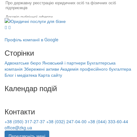
Про державну реєстрацію юридичних осіб та фізичних осіб
підприємців
Договір публічної оферти
Юридичні послуги для бізнесу
Юридичний супровід бізнесу
Ліцензія на алкоголь для фоп
Послуги адвоката
Як правильно укласти договір
Правовий захист інтелектуальної
Юридична компанія львів
у бізнесі
власності
Профіль компанії в Google
Правовий захист електронної
Послуги адвоката київ
Специфіка реєстрації
комерції
Сторінки
потужностей та ведення
Реєстрація міжнародної торгової марки
Реєстрація, структурування,
державного реєстру: поради
ліквідація бізнесу
фахівців
Головні пункти франчайзингової угоди
Адвокатське бюро Яновський і партнери
Бухгалтерська
Бухгалтерська компанія Збережені
компанія Збережені активи
Академія професійного бухгалтера
Порядок звільнення директора
активи
Юрист в it
Блог і медіатека
Карта сайту
тов
Академія професійного бухгалтера
Передача прав на торгову марку
Банкрутство підприємців
Календар подій
(ФОП)
Ліквідація юридичної особи
На найближчі дати немає подій
Заперечення на акт податкової
Nda в україні
перевірки
Послуги з перереєстрації підприємств
Контакти
Оподаткування малого бізнесу
Облік персоналу
+38 (050) 317-27-37
+38 (032) 247-04-00
+38 (044) 333-60-44
Оскарження податкового
повідомлення рішення
Бухгалтерські послуги дніпропетровськ
office@zkg.ua
Передзвоніть мені
Консультації і повідомлення
Бухгалтерські послуги вартість