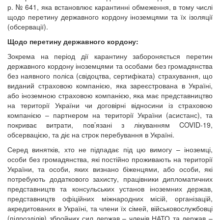
р. № 641, яка встановлює карантинні обмеження, в тому числі
щодо перетину державного кордону іноземцями та їх ізоляції
(обсервації).
Щодо перетину державного кордону:
Зокрема на період дії карантину забороняється перетин
державного кордону іноземцями та особами без громадянства
без наявного поліса (свідоцтва, сертифіката) страхування, що
виданий страховою компанією, яка зареєстрована в Україні,
або іноземною страховою компанією, яка має представництво
на території України чи договірні відносини із страховою
компанією – партнером на території України (асистанс), та
покриває витрати, пов’язані з лікуванням COVID-19,
обсервацією, та діє на строк перебування в Україні.
Серед винятків, хто не підпадає під цю вимогу – іноземці,
особи без громадянства, які постійно проживають на території
України, та особи, яких визнано біженцями, або особи, які
потребують додаткового захисту, працівники дипломатичних
представництв та консульських установ іноземних держав,
представництв офіційних міжнародних місій, організацій,
акредитованих в Україні, та члени їх сімей, військовослужбовці
(підрозділів) збройних сил держав – членів НАТО та держав –