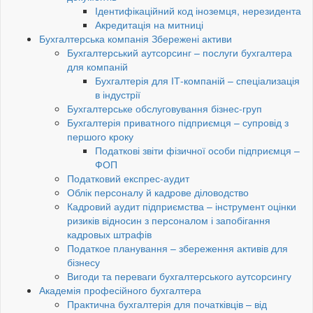
Ідентифікаційний код іноземця, нерезидента
Акредитація на митниці
Бухгалтерська компанія Збережені активи
Бухгалтерський аутсорсинг – послуги бухгалтера
для компаній
Бухгалтерія для ІТ-компаній – спеціализація
в індустрії
Бухгалтерське обслуговування бізнес-груп
Бухгалтерія приватного підприємця – супровід з
першого кроку
Податкові звіти фізичної особи підприємця –
ФОП
Податковий експрес-аудит
Облік персоналу й кадрове діловодство
Кадровий аудит підприємства – інструмент оцінки
ризиків відносин з персоналом і запобігання
кадровых штрафів
Податкое планування – збереження активів для
бізнесу
Вигоди та переваги бухгалтерського аутсорсингу
Академія професійного бухгалтера
Практична бухгалтерія для початківців – від