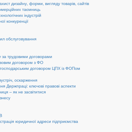
ахист дизайну, форми, вигляду товарів, сайтів
омерційних таємниць
хнологічних індустрій
ної конкуренції
вил обслуговування
у за трудовими договорами
авовим договором з ФО
а господарським договором ЦПХ із ФОПом
 зустріч, оскарження
ання Держпраці: ключові правові аспекти
ниця – як не засвітитися
ізнесу
ОВ
страція юридичної адреси підприємства