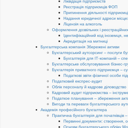
Ліквідація підприємств
Реєстрація підприємців ФОП
Припинення діяльності підприємц
Надання юридичної адреси місце
Ліцензія на алкоголь
Оформлення дозвільних і реєстраційних
Ідентифікаційний код іноземця, н
Акредитація на митниці
Бухгалтерська компанія Збережені активи
Бухгалтерський аутсорсинг – послуги бу
Бухгалтерія для ІТ-компаній – спец
Бухгалтерське обслуговування бізнес-гр
Бухгалтерія приватного підприємця – су
Податкові звіти фізичної особи п
Податковий експрес-аудит
Облік персоналу й кадрове діловодство
Кадровий аудит підприємства – інструме
Податкое планування – збереження акти
Вигоди та переваги бухгалтерського аут
Академія професійного бухгалтера
Практична бухгалтерія для початківців – 
Первинні документи: створення, 
Основи бухгалтерського обліку Мо