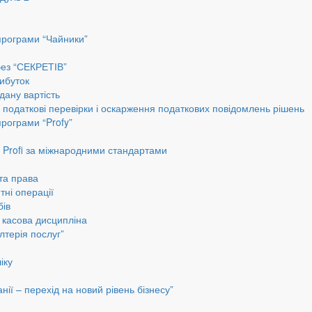
програми “Чайники”
без “СЕКРЕТІВ”
ибуток
дану вартість
, податкові перевірки і оскарження податкових повідомлень рішень
програми “Profy”
до Profi за міжнародними стандартами
 та права
тні операції
бів
а касова дисципліна
лтерія послуг”
іку
ії – перехід на новий рівень бізнесу”