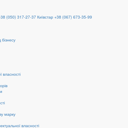
+38 (050) 317-27-37
Київстар +38 (067) 673-35-99
 бізнесу
ї власності
орів
ам
сті
ву марку
ектуальної власності