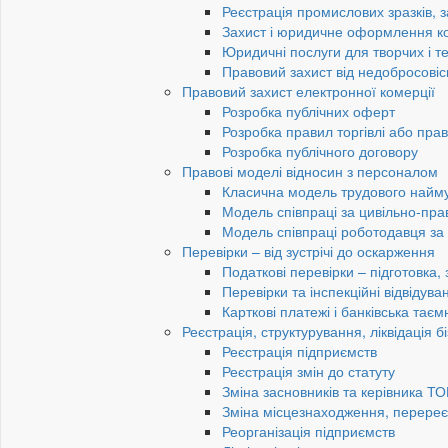
Реєстрація промислових зразків, з
Захист і юридичне оформлення к
Юридичні послуги для творчих і те
Правовий захист від недобросовіс
Правовий захист електронної комерції
Розробка публічних оферт
Розробка правил торгівлі або пра
Розробка публічного договору
Правові моделі відносин з персоналом
Класична модель трудового найм
Модель співпраці за цивільно-пр
Модель співпраці роботодавця з
Перевірки – від зустрічі до оскарження
Податкові перевірки – підготовка,
Перевірки та інспекційні відвідув
Карткові платежі і банківська таєм
Реєстрація, структурування, ліквідація б
Реєстрація підприємств
Реєстрація змін до статуту
Зміна засновників та керівника Т
Зміна місцезнаходження, перереє
Реорганізація підприємств