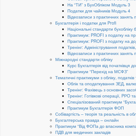
На “ТИ” з БухОбліком Модуль 3
Податки для чайників Модуль 4
Відеозаписи з практичних занять 
Бухгалтерія і податки для Profi
Національні стандарти бухобліку 
Практикум: PROFI з податку на пр
Практикум: PROFI з податку на до
Тренінг: Адміністрування податків
Відеозаписи з практичних занять 
Міжнародні стандарти обліку
Курс Бухгалтерія від початківця 
Практикум “Перехід на МСФЗ”
Тематичні практикуми з обліку, податків
Облік та оподаткування ЗЕД, валю
Тренінг: Фахівець з основних засо
Тренінг: Готівкові операції, PРO т
Спеціалізований практикум “Бухга
Практикум Бухгалтерія ФОП
Собівартість – теорія та реальність в обл
Бухгалтерська правда – онлайн
Практикум “Від ФОПа до власника компан
ПДВ для медичних закладів