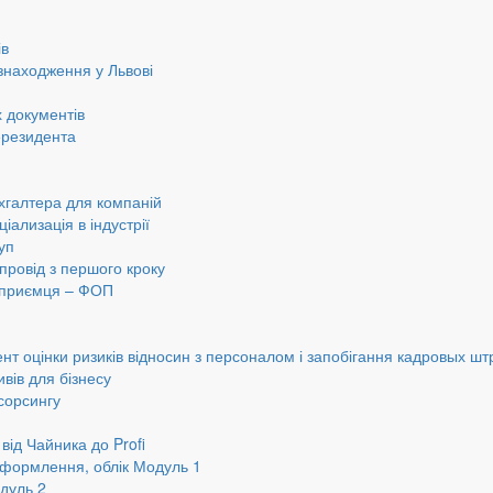
ів
знаходження у Львові
 документів
ерезидента
хгалтера для компаній
іализація в індустрії
уп
провід з першого кроку
ідприємця – ФОП
нт оцінки ризиків відносин з персоналом і запобігання кадровых шт
вів для бізнесу
сорсингу
від Чайника до Profi
оформлення, облік Модуль 1
дуль 2