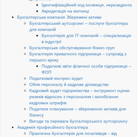
Ідентифікаційний код іноземця, нерезидента
Акредитація на митниці
Бухгалтерська компанія Збережені активи
Бухгалтерський аутсорсинг – послуги бухгалтера
для компаній
Бухгалтерія для ІТ-компаній – спеціализація
в індустрії
Бухгалтерське обслуговування бізнес-груп
Бухгалтерія приватного підприємця – супровід з
першого кроку
Податкові звіти фізичної особи підприємця –
ФОП
Податковий експрес-аудит
Облік персоналу й кадрове діловодство
Кадровий аудит підприємства – інструмент оцінки
ризиків відносин з персоналом і запобігання
кадровых штрафів
Податкое планування – збереження активів для
бізнесу
Вигоди та переваги бухгалтерського аутсорсингу
Академія професійного бухгалтера
Практична бухгалтерія для початківців – від