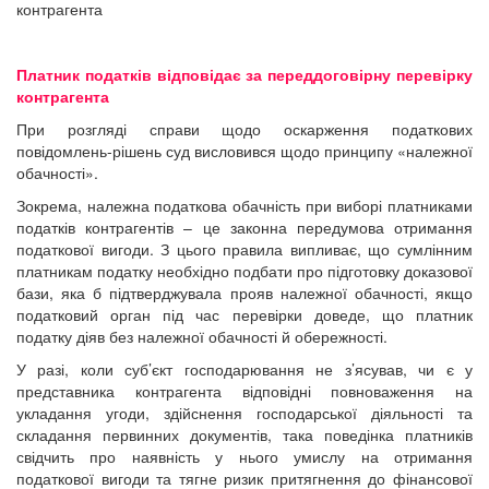
Платник податків відповідає за переддоговірну перевірку
контрагента
При розгляді справи щодо оскарження податкових
повідомлень-рішень суд висловився щодо принципу «належної
обачності».
Зокрема, належна податкова обачність при виборі платниками
податків контрагентів – це законна передумова отримання
податкової вигоди. З цього правила випливає, що сумлінним
платникам податку необхідно подбати про підготовку доказової
бази, яка б підтверджувала прояв належної обачності, якщо
податковий орган під час перевірки доведе, що платник
податку діяв без належної обачності й обережності.
У разі, коли суб’єкт господарювання не з’ясував, чи є у
представника контрагента відповідні повноваження на
укладання угоди, здійснення господарської діяльності та
складання первинних документів, така поведінка платників
свідчить про наявність у нього умислу на отримання
податкової вигоди та тягне ризик притягнення до фінансової