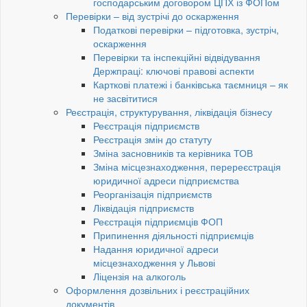
господарським договором ЦПХ із ФОПом
Перевірки – від зустрічі до оскарження
Податкові перевірки – підготовка, зустріч,
оскарження
Перевірки та інспекційні відвідування
Держпраці: ключові правові аспекти
Карткові платежі і банківська таємниця – як
не засвітитися
Реєстрація, структурування, ліквідація бізнесу
Реєстрація підприємств
Реєстрація змін до статуту
Зміна засновників та керівника ТОВ
Зміна місцезнаходження, перереєстрація
юридичної адреси підприємства
Реорганізація підприємств
Ліквідація підприємств
Реєстрація підприємців ФОП
Припинення діяльності підприємців
Надання юридичної адреси
місцезнаходження у Львові
Ліцензія на алкоголь
Оформлення дозвільних і реєстраційних
документів