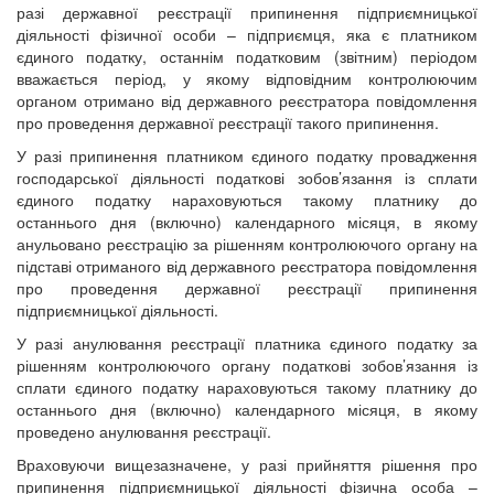
разі державної реєстрації припинення підприємницької
діяльності фізичної особи – підприємця, яка є платником
єдиного податку, останнім податковим (звітним) періодом
вважається період, у якому відповідним контролюючим
органом отримано від державного реєстратора повідомлення
про проведення державної реєстрації такого припинення.
У разі припинення платником єдиного податку провадження
господарської діяльності податкові зобов’язання із сплати
єдиного податку нараховуються такому платнику до
останнього дня (включно) календарного місяця, в якому
анульовано реєстрацію за рішенням контролюючого органу на
підставі отриманого від державного реєстратора повідомлення
про проведення державної реєстрації припинення
підприємницької діяльності.
У разі анулювання реєстрації платника єдиного податку за
рішенням контролюючого органу податкові зобов’язання із
сплати єдиного податку нараховуються такому платнику до
останнього дня (включно) календарного місяця, в якому
проведено анулювання реєстрації.
Враховуючи вищезазначене, у разі прийняття рішення про
припинення підприємницької діяльності фізична особа –