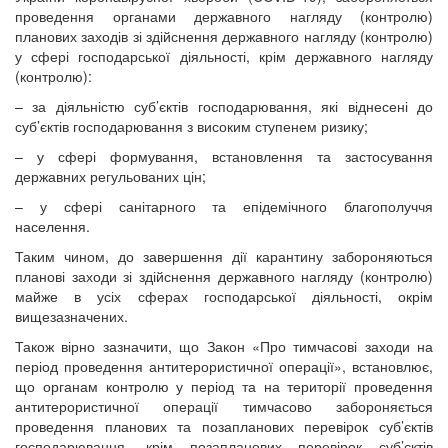
проведення органами державного нагляду (контролю)
планових заходів зі здійснення державного нагляду (контролю)
у сфері господарської діяльності, крім державного нагляду
(контролю):
– за діяльністю суб’єктів господарювання, які віднесені до
суб’єктів господарювання з високим ступенем ризику;
– у сфері формування, встановлення та застосування
державних регульованих цін;
– у сфері санітарного та епідемічного благополуччя
населення.
Таким чином, до завершення дії карантину забороняються
планові заходи зі здійснення державного нагляду (контролю)
майже в усіх сферах господарської діяльності, окрім
вищезазначених.
Також вірно зазначити, що Закон «Про тимчасові заходи на
період проведення антитерористичної операції», встановлює,
що органам контролю у період та на території проведення
антитерористичної операції тимчасово забороняється
проведення планових та позапланових перевірок суб’єктів
господарювання, крім позапланових перевірок суб’єктів