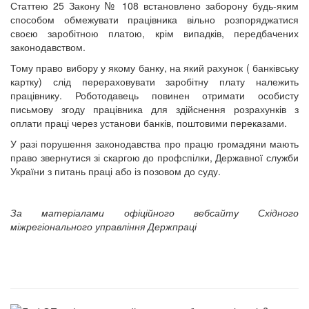
Статтею 25 Закону № 108 встановлено заборону будь-яким
способом обмежувати працівника вільно розпоряджатися
своєю заробітною платою, крім випадків, передбачених
законодавством.
Тому право вибору у якому банку, на який рахунок ( банківську
картку) слід перераховувати заробітну плату належить
працівнику. Роботодавець повинен отримати особисту
письмову згоду працівника для здійснення розрахунків з
оплати праці через установи банків, поштовими переказами.
У разі порушення законодавства про працю громадяни мають
право звернутися зі скаргою до профспілки, Державної служби
України з питань праці або із позовом до суду.
За матеріалами офіційного вебсайту Східного
міжрегіонального управління Держпраці