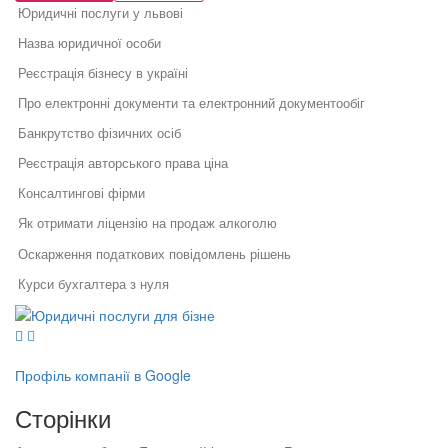
Юридичні послуги у львові
Назва юридичної особи
Реєстрація бізнесу в україні
Про електронні документи та електронний документообіг
Банкрутство фізичних осіб
Реєстрація авторського права ціна
Консалтингові фірми
Як отримати ліцензію на продаж алкоголю
Оскарження податкових повідомлень рішень
Курси бухгалтера з нуля
Юридичні послуги для бізнесу
Бухгалтерські послуги полтава
Юридичний супровід бізнесу
Послуги адвоката
Реєстрація фізичної особи
Як правильно укласти договір
Правовий захист інтелектуальної
у бізнесі
власності
Типовий ліцензійний договір
Профіль компанії в Google
Правовий захист електронної
Специфіка реєстрації
Пояснення для розблокування податкової накладної
комерції
Сторінки
потужностей та ведення
Реєстрація, структурування,
державного реєстру: поради
Реєстрація підприємця фізичної особи
ліквідація бізнесу
фахівців