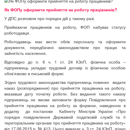
Як ФОПу оформити прийняття на роботу працівників?
У ДПС розповіли про порядок дій у такому разі.
Приймаючи працівників на роботу, ФОП набуває статусу
роботодавця.
Роботодавець має вести облік персоналу та оформити
документи, передбачені законодавством про працю та
зайнятість населення.
Відповідно до п. 6 ч. 1 ст. 24 КЗпП, фізична особа –
підприємець укладає трудовий договір із фізичною особою
обов’язково в письмовій формі.
Згідно трудового законодавства підприємець повинен видати
наказ (розпорядження) про прийняття працівника на роботу,
вказавши дату початку роботи. Без видання такого наказу
підприємець не зможе заповнити форму Повідомлення про
прийняття працівника на роботу за формою, наведеною в
додатку до постанови Кабінету Міністрів України «Про
порядок повідомлення Державній податковій службі та її
територіальним органам про прийняття працівника на роботу»
від 17.06.2015 р. № 413. Цього вимагає ч. 3 ст. 24 КЗпП, згідно