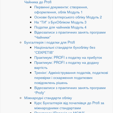
Чайника до Profi
Первинні документи: створення,
оформлення, облік Модуль 1
Основи бухгалтерського обліку Модуль 2
На “ТИ” з БухОбліком Модуль 3
Податки для чайників Модуль 4
Відеозаписи з практичних занять програми
“Чайники”
Бухгалтерія і податки для Profi
Національні стандарти бухобліку без
“СЕКРЕТІВ”
Практикум: PROFI з податку на прибуток
Практикум: PROFI з податку на додану
вартість
Тренінг: Адміністрування податків, податкові
перевірки і оскарження податкових
повідомлень рішень
Відеозаписи з практичних занять програми
“Profy”
Міжнародні стандарти обліку
Курс Бухгалтерія від початківця до Profi за
міжнародними стандартами
Практикум “Перехід на МСФЗ”